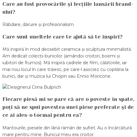
Care au fost provocările și lecțiile lansării brand-
ului?
Răbdare, dăruire și profesionalism.
Care sunt uneltele care te ajută să te inspiri?
Mă inspiră în mod deosebit ceramica și sculptura minimalistă.
Am dedicat colecții bunicilor (amândoi croitori, boemi și
iubitori de frumos). Mă inspiră cadrele de film, călătoriile, iar
mai nou locul în care trăiesc, pe care-l asociez cu copilăria la
bunici, dar și muzica lui Chopin sau Ennio Moricone.
Fiecare piesă mi se pare că are o poveste în spate,
poți să ne spui povestea unei piese preferate și de
ce ai ales-o tocmai pentru ea?
Mantourile, piesele din lână rămân de suflet. Au o încărcătură
mare pentru mine. Bunicul meu era croitor.