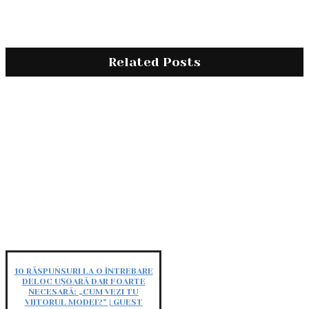
Related Posts
10 RĂSPUNSURI LA O ÎNTREBARE
DELOC UȘOARĂ DAR FOARTE
NECESARĂ: „CUM VEZI TU
VIITORUL MODEI?” | GUEST