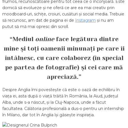
frumos, recunoscătoare pentru tot ceea ce o înconjoară. Este
dornică să evolueze și ne oferă ce are ea mai creativ prin
moodboard-uri, schițe, croiuri, cusături și social media. Trebuie
să recunosc, am dat de pagina ei de
Instagram
și nu am
putut să mă mai opresc din scroll.
“Mediul
online
face legătura dintre
mine și toți oamenii minunați pe care îi
întâlnesc, cu care colaborez (în special
pe partea de fotografie) și cei care mă
apreciază.”
Despre Anglia îmi povestește că este o oază de echilibru în
viața ei, asta după o viață trăită în România, la Aiud, județul
Alba, unde s-a născut, și la Cluj-Napoca, unde a făcut
facultatea. Călătoria profesională a dus-o pentru un internship
în Milano, dar tot în Anglia își găsește inspirația.