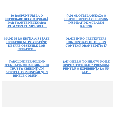
10 RĂSPUNSURI LA O
(AD) GLOTM LANSEAZĂ O
ÎNTREBARE DELOC UȘOARĂ
EDIȚIE LIMITATĂ CU DESIGN
DAR FOARTE NECESARĂ:
INSPIRAT DE MCLAREN
„CUM VEZI TU VIITORUL...
RACING
MADE IN RO EDIȚIA #17 | ȘASE
MADE IN RO #RECENTER |
CREATORI NE POVESTESC
CONCENTRAT DE DESIGN
DESPRE OBSESIILE LOR
CONTEMPORAN | EDIȚIA 17
CREATIVE...
CAROLINE FERNOLEND
(AD) HELLO TO HILO™! NOILE
(FUNDAȚIA MIHAI EMINESCU
DISPOZITIVE GLO™ PREMIUM,
TRUST): CREDINȚA ÎN
PENTRU O EXPERIENȚĂ LA UN
SPIRITUL COMUNITAR ȘI ÎN
ALT...
BINELE COMUN...