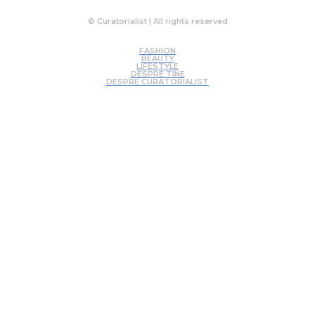
© Curatorialist | All rights reserved
FASHION
BEAUTY
LIFESTYLE
DESPRE TINE
DESPRE CURATORIALIST