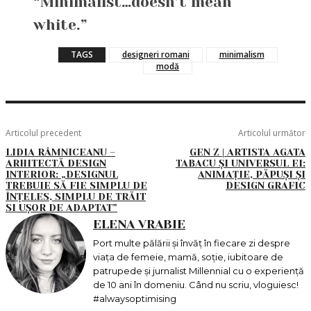
“Minimalist…doesn’t mean
white.”
TAGS
designeri romani
minimalism
modă
Articolul precedent
Articolul următor
LIDIA RÂMNICEANU –
GEN Z | ARTISTA AGATA
ARHITECTĂ DESIGN
TABACU ȘI UNIVERSUL EI:
INTERIOR: „DESIGNUL
ANIMAȚIE, PĂPUȘI ȘI
TREBUIE SĂ FIE SIMPLU DE
DESIGN GRAFIC
ÎNȚELES, SIMPLU DE TRĂIT
SI UȘOR DE ADAPTAT”
ELENA VRABIE
Port multe pălării și învăț în fiecare zi despre
viața de femeie, mamă, soție, iubitoare de
patrupede și jurnalist Millennial cu o experiență
de 10 ani în domeniu. Când nu scriu, vloguiesc!
#alwaysoptimising