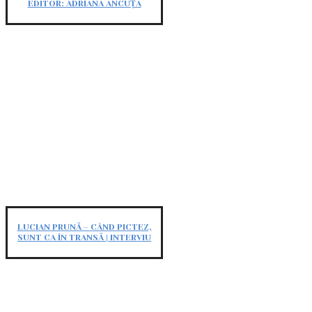
EDITOR: ADRIANA ANCUȚA
LUCIAN PRUNĂ – CÂND PICTEZ,
SUNT CA ÎN TRANSĂ | INTERVIU