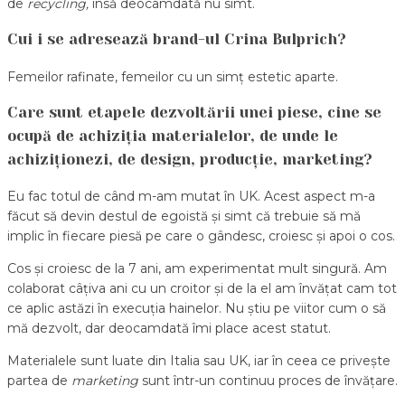
de
recycling,
însă deocamdată nu simt.
Cui i se adresează brand-ul Crina Bulprich?
Femeilor rafinate, femeilor cu un simț estetic aparte.
Care sunt etapele dezvoltării unei piese, cine se
ocupă de achiziția materialelor, de unde le
achiziționezi, de design, producție, marketing?
Eu fac totul de când m-am mutat în UK. Acest aspect m-a
făcut să devin destul de egoistă și simt că trebuie să mă
implic în fiecare piesă pe care o gândesc, croiesc și apoi o cos.
Cos și croiesc de la 7 ani, am experimentat mult singură. Am
colaborat câțiva ani cu un croitor și de la el am învățat cam tot
ce aplic astăzi în execuția hainelor. Nu știu pe viitor cum o să
mă dezvolt, dar deocamdată îmi place acest statut.
Materialele sunt luate din Italia sau UK, iar în ceea ce privește
partea de
marketing
sunt într-un continuu proces de învățare.