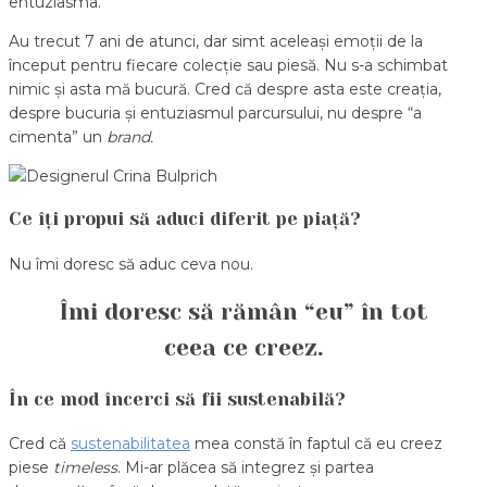
entuziasma.
Au trecut 7 ani de atunci, dar simt aceleași emoții de la
început pentru fiecare colecție sau piesă. Nu s-a schimbat
nimic și asta mă bucură. Cred că despre asta este creația,
despre bucuria și entuziasmul parcursului, nu despre “a
cimenta” un
brand.
Ce îți propui să aduci diferit pe piață?
Nu îmi doresc să aduc ceva nou.
Îmi doresc să rămân “eu” în tot
ceea ce creez.
În ce mod încerci să fii sustenabilă?
Cred că
sustenabilitatea
mea constă în faptul că eu creez
piese
timeless
. Mi-ar plăcea să integrez și partea