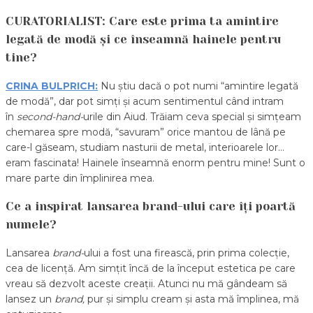
CURATORIALIST: Care este prima ta amintire
legată de modă și ce înseamnă hainele pentru
tine?
CRINA BULPRICH:
Nu știu dacă o pot numi “amintire legată
de modă”, dar pot simți și acum sentimentul când intram
în
second-hand-
urile din Aiud. Trăiam ceva special și simțeam
chemarea spre modă, “savuram” orice mantou de lână pe
care-l găseam, studiam nasturii de metal, interioarele lor…
eram fascinata! Hainele înseamnă enorm pentru mine! Sunt o
mare parte din împlinirea mea.
Ce a inspirat lansarea brand-ului care îți poartă
numele?
Lansarea
brand-
ului a fost una firească, prin prima colecție,
cea de licență. Am simțit încă de la început estetica pe care
vreau să dezvolt aceste creații. Atunci nu mă gândeam să
lansez un
brand,
pur și simplu cream și asta mă împlinea, mă