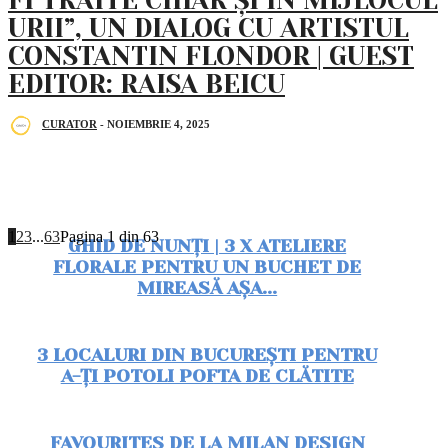
FI TRĂITE CHIAR ȘI ÎN MIJLOCUL
URII”, UN DIALOG CU ARTISTUL
CONSTANTIN FLONDOR | GUEST
EDITOR: RAISA BEICU
CURATOR
-
NOIEMBRIE 4, 2025
1
2
3
...
63
Pagina 1 din 63
GHID DE NUNȚI | 3 X ATELIERE
FLORALE PENTRU UN BUCHET DE
MIREASĂ AȘA...
3 LOCALURI DIN BUCUREȘTI PENTRU
A-ȚI POTOLI POFTA DE CLĂTITE
FAVOURITES DE LA MILAN DESIGN