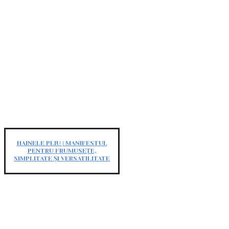
HAINELE PLIU | MANIFESTUL
PENTRU FRUMUSEȚE,
SIMPLITATE ȘI VERSATILITATE