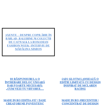
AXENTE – DESPRE COPILĂRIE ÎN
BÂRLAD, BALERINE ȘI COLECȚII
DE CATWALK LA ROMANIAN
FASHION WEEK | INTERVIU DE
MĂDĂLINA SIMION
10 RĂSPUNSURI LA O
(AD) GLOTM LANSEAZĂ O
ÎNTREBARE DELOC UȘOARĂ
EDIȚIE LIMITATĂ CU DESIGN
DAR FOARTE NECESARĂ:
INSPIRAT DE MCLAREN
„CUM VEZI TU VIITORUL...
RACING
MADE IN RO EDIȚIA #17 | ȘASE
MADE IN RO #RECENTER |
CREATORI NE POVESTESC
CONCENTRAT DE DESIGN