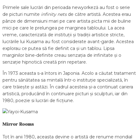
Primele sale lucrări din perioada newyorkeză au fost o serie
de picturi numite
infinity nets
de către artistă. Acestea erau
pânze de dimensiuni mari pe care artista picta mii de buline
mici pe care le prelungea pe marginea tabloului. La acea
vreme, caracterizată de instituții și tradiții artistice stricte,
lucrările lui Kusama au fost considerate avant-garde. Acestea
explorau ce putea să fie definit ca și un tablou. Lipsa
marginilor bine-definite creau senzația de infinitate și o
senzație hipnotică creată prin repetare.
În 1973 aceasta s-a întors in Japonia. Acolo a căutat tratament
pentru sănătatea sa mintală într-o instituție specializată, în
care trăiește și astăzi. În cadrul acesteia și-a continuat cariera
artistică, producând în continuare picturi și sculpturi, iar din
1980, poezie si lucrări de ficțiune.
Mirror Rooms
Tot în anii 1980, aceasta devine o artistă de renume mondial