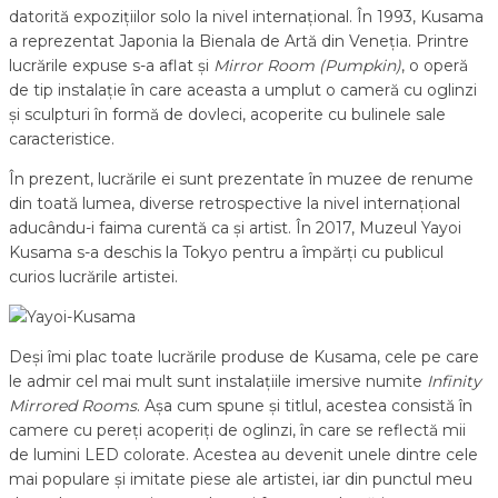
datorită expozițiilor solo la nivel internațional. În 1993, Kusama
a reprezentat Japonia la Bienala de Artă din Veneția. Printre
lucrările expuse s-a aflat și
Mirror Room (Pumpkin)
, o operă
de tip instalație în care aceasta a umplut o cameră cu oglinzi
și sculpturi în formă de dovleci, acoperite cu bulinele sale
caracteristice.
În prezent, lucrările ei sunt prezentate în muzee de renume
din toată lumea, diverse retrospective la nivel internațional
aducându-i faima curentă ca și artist. În 2017, Muzeul Yayoi
Kusama s-a deschis la Tokyo pentru a împărți cu publicul
curios lucrările artistei.
Deși îmi plac toate lucrările produse de Kusama, cele pe care
le admir cel mai mult sunt instalațiile imersive numite
Infinity
Mirrored Rooms
. Așa cum spune și titlul, acestea consistă în
camere cu pereți acoperiți de oglinzi, în care se reflectă mii
de lumini LED colorate. Acestea au devenit unele dintre cele
mai populare și imitate piese ale artistei, iar din punctul meu