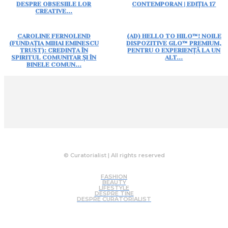
DESPRE OBSESIILE LOR
CONTEMPORAN | EDIȚIA 17
CREATIVE...
CAROLINE FERNOLEND
(AD) HELLO TO HILO™! NOILE
(FUNDAȚIA MIHAI EMINESCU
DISPOZITIVE GLO™ PREMIUM,
TRUST): CREDINȚA ÎN
PENTRU O EXPERIENȚĂ LA UN
SPIRITUL COMUNITAR ȘI ÎN
ALT...
BINELE COMUN...
© Curatorialist | All rights reserved
FASHION
BEAUTY
LIFESTYLE
DESPRE TINE
DESPRE CURATORIALIST