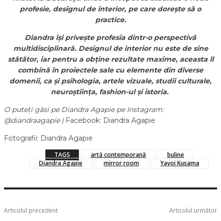
profesie, designul de interior, pe care dorește să o
practice.
Diandra își privește profesia dintr-o perspectivă
multidisciplinară. Designul de interior nu este de sine
stătător, iar pentru a obține rezultate maxime, aceasta îl
combină în proiectele sale cu elemente din diverse
domenii, ca și psihologia, artele vizuale, studii culturale,
neuroștiința, fashion-ul și istoria.
O puteți găsi pe Diandra Agapie pe Instagram:
@diandraagapie |
Facebook: Diandra Agapie
Fotografii: Diandra Agapie
TAGS
artă contemporană
buline
Diandra Agapie
mirror room
Yayoi Kusama
Articolul precedent
Articolul următor