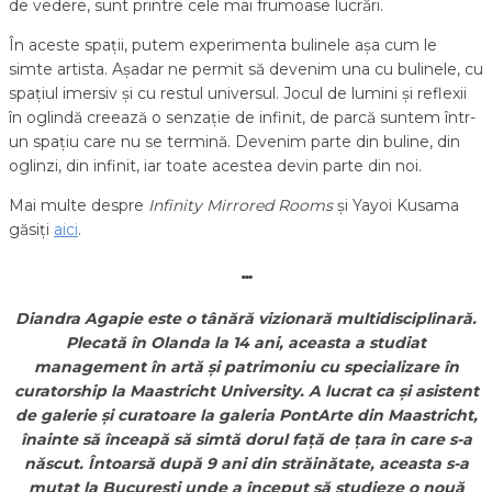
de vedere, sunt printre cele mai frumoase lucrări.
În aceste spații, putem experimenta bulinele așa cum le
simte artista. Așadar ne permit să devenim una cu bulinele, cu
spațiul imersiv și cu restul universul. Jocul de lumini și reflexii
în oglindă creează o senzație de infinit, de parcă suntem într-
un spațiu care nu se termină. Devenim parte din buline, din
oglinzi, din infinit, iar toate acestea devin parte din noi.
Mai multe despre
Infinity Mirrored Rooms
și Yayoi Kusama
găsiți
aici
.
…
Diandra Agapie este o tânără vizionară multidisciplinară.
Plecată în Olanda la 14 ani, aceasta a studiat
management în artă și patrimoniu cu specializare în
curatorship la Maastricht University. A lucrat ca și asistent
de galerie și curatoare la galeria PontArte din Maastricht,
înainte să înceapă să simtă dorul față de țara în care s-a
născut. Întoarsă după 9 ani din străinătate, aceasta s-a
mutat la București unde a început să studieze o nouă