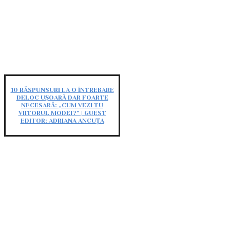
10 RĂSPUNSURI LA O ÎNTREBARE
DELOC UȘOARĂ DAR FOARTE
NECESARĂ: „CUM VEZI TU
VIITORUL MODEI?” | GUEST
EDITOR: ADRIANA ANCUȚA