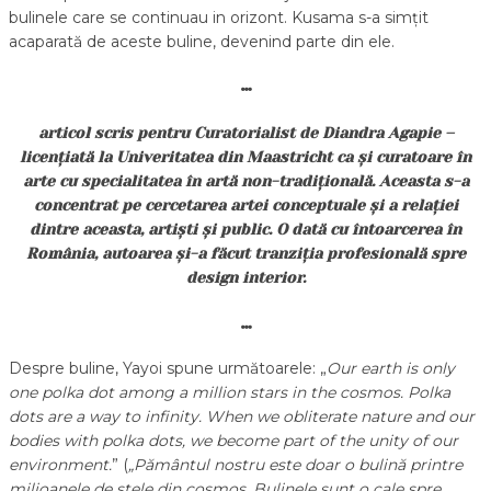
bulinele care se continuau in orizont. Kusama s-a simțit
acaparată de aceste buline, devenind parte din ele.
…
articol scris pentru Curatorialist de Diandra Agapie –
licențiată la Univeritatea din Maastricht ca și curatoare în
arte cu specialitatea în artă non-tradițională. Aceasta s-a
concentrat pe cercetarea artei conceptuale și a relației
dintre aceasta, artiști și public. O dată cu întoarcerea în
România, autoarea și-a făcut tranziția profesională spre
design interior.
…
Despre buline, Yayoi spune următoarele: „
Our earth is only
one polka dot among a million stars in the cosmos. Polka
dots are a way to infinity. When we obliterate nature and our
bodies with polka dots, we become part of the unity of our
environment.
” (
„Pământul nostru este doar o bulină printre
milioanele de stele din cosmos. Bulinele sunt o cale spre