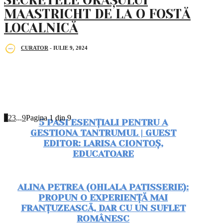
SECRETELE ORAȘULUI
MAASTRICHT DE LA O FOSTĂ
LOCALNICĂ
CURATOR
-
IULIE 9, 2024
1
2
3
...
9
Pagina 1 din 9
5 PASI ESENȚIALI PENTRU A
GESTIONA TANTRUMUL | GUEST
EDITOR: LARISA CIONTOȘ,
EDUCATOARE
ALINA PETREA (OHLALA PATISSERIE):
PROPUN O EXPERIENȚĂ MAI
FRANȚUZEASCĂ, DAR CU UN SUFLET
ROMÂNESC