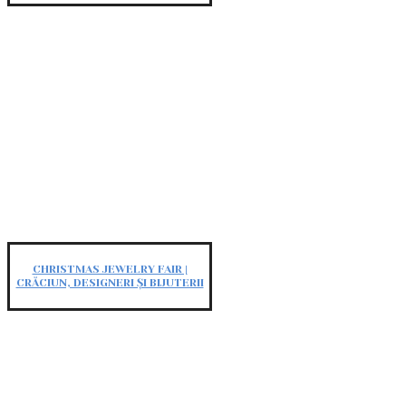
CHRISTMAS JEWELRY FAIR |
CRĂCIUN, DESIGNERI ȘI BIJUTERII