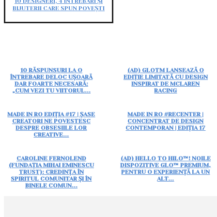
10 DESIGNERI, 4 ÎNTREBĂRI ȘI
BIJUTERII CARE SPUN POVEȘTI
10 RĂSPUNSURI LA O
(AD) GLOTM LANSEAZĂ O
ÎNTREBARE DELOC UȘOARĂ
EDIȚIE LIMITATĂ CU DESIGN
DAR FOARTE NECESARĂ:
INSPIRAT DE MCLAREN
„CUM VEZI TU VIITORUL...
RACING
MADE IN RO EDIȚIA #17 | ȘASE
MADE IN RO #RECENTER |
CREATORI NE POVESTESC
CONCENTRAT DE DESIGN
DESPRE OBSESIILE LOR
CONTEMPORAN | EDIȚIA 17
CREATIVE...
CAROLINE FERNOLEND
(AD) HELLO TO HILO™! NOILE
(FUNDAȚIA MIHAI EMINESCU
DISPOZITIVE GLO™ PREMIUM,
TRUST): CREDINȚA ÎN
PENTRU O EXPERIENȚĂ LA UN
SPIRITUL COMUNITAR ȘI ÎN
ALT...
BINELE COMUN...