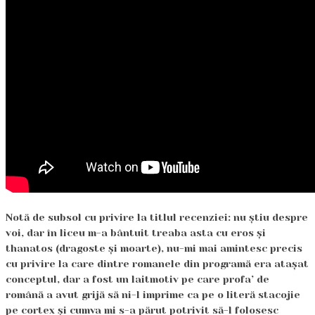
Notă de subsol cu privire la titlul recenziei: nu știu despre
voi, dar în liceu m-a bântuit treaba asta cu eros și
thanatos (dragoste și moarte), nu-mi mai amintesc precis
cu privire la care dintre romanele din programă era atașat
conceptul, dar a fost un laitmotiv pe care profa’ de
română a avut grijă să ni-l imprime ca pe o literă stacojie
pe cortex și cumva mi s-a părut potrivit să-l folosesc