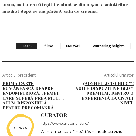
acum, mai ales că ieșit involuntar din negura amintirilor
imediat după ce am părăsit sala de cinema.
TAGS
filme
Noutăți
Wuthering heights
Articolul precedent
Articolul următor
PRIMA CARTE
(AD) HELLO TO HILO™!
ROMÂNEASCĂ DESPRE
NOILE DISPOZITIVE GLO™
ENDOMETRIOZĂ, „FEMEI
PREMIUM, PENTRU O
CARE SUFERĂ PREA MULT”,
EXPERIENȚĂ LA UN ALT
ACUM DISPONIBILĂ
NIVEL
PENTRU PRECOMANDĂ
CURATOR
https://www.curatorialist.ro/
Oameni cu care împărtășim aceleași viziuni,