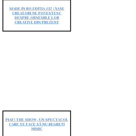
MADE IN RO EDIȚIA #17 | ȘASE
CREATORI NE POVESTESC
DESPRE OBSESIILE LOR
CREATIVE DIN PREZENT
PIAF! THE SHOW, UN SPECTACOL
CARE TE FACE SĂ NU REGREȚI
NIMIC