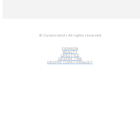
© Curatorialist | All rights reserved
FASHION
BEAUTY
LIFESTYLE
DESPRE TINE
DESPRE CURATORIALIST