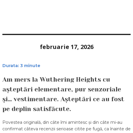
februarie 17, 2026
Durata:
3
minute
Am mers la Wuthering Heights cu
așteptări elementare, pur senzoriale
și… vestimentare. Așteptări ce au fost
pe deplin satisfăcute.
Povestea originală, din câte îmi amintesc și din câte mi-au
confirmat câteva recenzii serioase citite pe fugă, ca înainte de