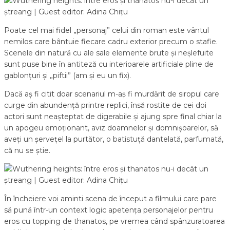
Poate cel mai fidel „personaj” celui din roman este vântul
nemilos care bântuie fiecare cadru exterior precum o stafie.
Scenele din natură cu ale sale elemente brute și neșlefuite
sunt puse bine în antiteză cu interioarele artificiale pline de
gablonțuri și „piftii” (am și eu un fix).
Dacă aș fi citit doar scenariul m-aș fi murdărit de siropul care
curge din abundență printre replici, însă rostite de cei doi
actori sunt neașteptat de digerabile și ajung spre final chiar la
un apogeu emoționant, aviz doamnelor și domnișoarelor, să
aveți un șervețel la purtător, o batistuță dantelată, parfumată,
că nu se știe.
În încheiere voi aminti scena de început a filmului care pare
să pună într-un context logic apetența personajelor pentru
eros cu topping de thanatos, pe vremea când spânzuratoarea