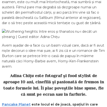
examen, este cu mult mai întortocheată, mai sumbră și mai
austeră. Filmul pare mai degrabă să dezgroape numai un
schelet din permafrostul cărții, și aici parcă îmi vine să fac o
paralelă deocheată cu Saltburn (filmul anterior al regizoarei),
dar o să trec peste această mică tentație cu gust de țărână.
Avem așadar de-a face cu un basm vizual care, dacă ar fi avut
niște decoruri o idee mai șuie, ai fi zis că e un romance de Tim
Burton care se petrece într-o casă de papuși în mărime
naturală căci Horny-Barbie avem, Horny-Ken-Frankenstein
avem.
Adina Chițu este fotograf și food stylist de
aproape 10 ani, cinefilă și pasionată de frumos în
toate formele lui. Îi plac poveștile bine spuse, fie
că sunt pe ecran sau în farfurie.
Pancake Planet
este locul ei de joacă, spațiul în care