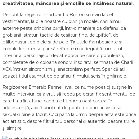
creativitatea, mâncarea și emoțiile se întâlnesc natural.
Renunț la registrul mortuar tip Burton și revin la cel
vestimentar, la oile noastre cu blăniță moale, căci filmul
așterne peste crinolina cărții, într-o maniera ba diafană, ba
grobiană, straturi tactile de țesături fine, de „piftie”, de
gălbenușuri, de piele și de paie. Ținutele flamboaiante și
culorile lor intense par să reflecte mai degrabă tumultul
interior al personajelor decât epoca pe care o populează,
completate de o coloana sonoră inspirată, semnată de Charli
XCX, într-un sincronism și anacronism perfect. Sper că ați
sesizat titlul asumat de pe afișul filmului, scris în ghilimele.
Regizoarea Emerald Fennell (vai, ce nume poetic) susține în
multe interviuri că a vrut să redea pe ecran fix sentimentul pe
care l-a trăit atunci când a citit prima oară cartea, în
adolescență, adică unul cât de poate de primar, visceral,
sexual și bine a făcut. Căci până la urmă despre asta este orice
act artistic, despre filtrul tău personal și autentic, despre trăire
și simțire.