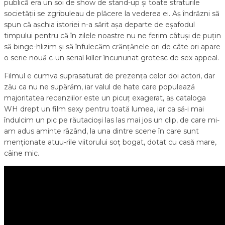
publică era un soi de show de stand-up și toate straturile
societății se zgribuleau de plăcere la vederea ei. Aș îndrăzni să
spun că așchia istoriei n-a sărit așa departe de eșafodul
timpului pentru că în zilele noastre nu ne ferim câtuși de puțin
să binge-hlizim și să înfulecăm crănțănele ori de câte ori apare
o serie nouă c-un serial killer încununat grotesc de sex appeal.
Filmul e cumva suprasaturat de prezența celor doi actori, dar
zău ca nu ne supărăm, iar valul de hate care populează
majoritatea recenziilor este un picuț exagerat, aș cataloga
WH drept un film sexy pentru toată lumea, iar ca să-i mai
îndulcim un pic pe răutacioși las las mai jos un clip, de care mi-
am adus aminte râzând, la una dintre scene în care sunt
menționate atuu-rile viitorului soț bogat, dotat cu casă mare,
câine mic.