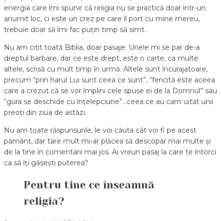
energia care îmi spune că religia nu se practică doar într-un
anumit loc, ci este un crez pe care îl port cu mine mereu,
trebuie doar să îmi fac puțin timp să simt.
Nu am citit toată Biblia, doar pasaje. Unele mi se par de-a
dreptul barbare, dar ce este drept, este o carte, ca multe
altele, scrisă cu mult timp în urmă. Altele sunt încurajatoare,
precum “prin harul Lui sunt ceea ce sunt”, “fericită este aceea
care a crezut că se vor împlini cele spuse ei de la Domnul” sau
“gura se deschide cu înțelepciune”…ceea ce au cam uitat unii
preoți din ziua de astăzi.
Nu am toate răspunsurile, le voi căuta cât voi fi pe acest
pământ, dar tare mult mi-ar plăcea să descopăr mai multe și
de la tine în comentarii mai jos. Ai vreun pasaj la care te întorci
ca să îți găsești puterea?
Pentru tine ce înseamnă
religia?