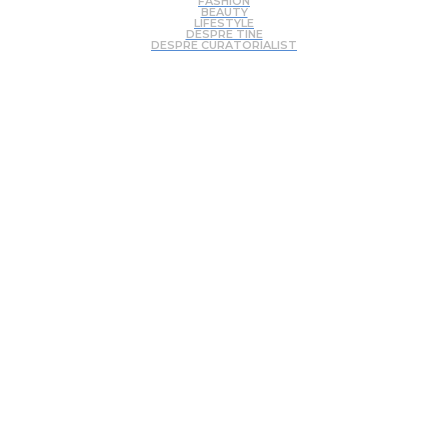
FASHION
BEAUTY
LIFESTYLE
DESPRE TINE
DESPRE CURATORIALIST