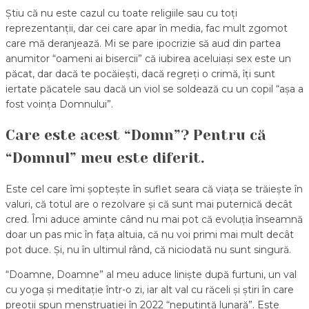
Știu că nu este cazul cu toate religiile sau cu toți
reprezentanții, dar cei care apar în media, fac mult zgomot
care mă deranjează. Mi se pare ipocrizie să aud din partea
anumitor “oameni ai bisercii” că iubirea aceluiași sex este un
păcat, dar dacă te pocăiești, dacă regreți o crimă, îți sunt
iertate păcatele sau dacă un viol se soldează cu un copil “așa a
fost voința Domnului”.
Care este acest “Domn”? Pentru că
“Domnul” meu este diferit.
Este cel care îmi șoptește în suflet seara că viața se trăiește în
valuri, că totul are o rezolvare și că sunt mai puternică decât
cred. Îmi aduce aminte când nu mai pot că evoluția înseamnă
doar un pas mic în fața altuia, că nu voi primi mai mult decât
pot duce. Și, nu în ultimul rând, că niciodată nu sunt singură.
“Doamne, Doamne” al meu aduce liniște după furtuni, un val
cu yoga și meditație într-o zi, iar alt val cu răceli și știri în care
preoții spun menstruației în 2022 “neputință lunară”. Este