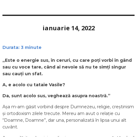
ianuarie 14, 2022
Durata:
3
minute
„Este o energie sus, în ceruri, cu care poți vorbi în gând
sau cu voce tare, când ai nevoie să nu te simți singur
sau cauți un sfat.
A, e acolo cu tataie Vasile?
Da, sunt acolo sus, veghează asupra noastră.”
Așa m-am găsit vorbind despre Dumnezeu, religie, creștinism
și ortodoxism zilele trecute. Mereu am avut o relație cu
“Doamne, Doamne”, dar una, personalizată în lipsa unui alt
cuvânt.