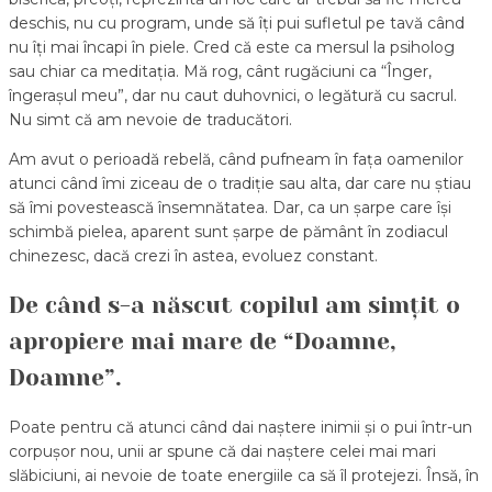
deschis, nu cu program, unde să îți pui sufletul pe tavă când
nu îți mai încapi în piele. Cred că este ca mersul la psiholog
sau chiar ca meditația. Mă rog, cânt rugăciuni ca “Înger,
îngerașul meu”, dar nu caut duhovnici, o legătură cu sacrul.
Nu simt că am nevoie de traducători.
Am avut o perioadă rebelă, când pufneam în fața oamenilor
atunci când îmi ziceau de o tradiție sau alta, dar care nu știau
să îmi povestească însemnătatea. Dar, ca un șarpe care își
schimbă pielea, aparent sunt șarpe de pământ în zodiacul
chinezesc, dacă crezi în astea, evoluez constant.
De când s-a născut copilul am simțit o
apropiere mai mare de “Doamne,
Doamne”.
Poate pentru că atunci când dai naștere inimii și o pui într-un
corpușor nou, unii ar spune că dai naștere celei mai mari
slăbiciuni, ai nevoie de toate energiile ca să îl protejezi. Însă, în