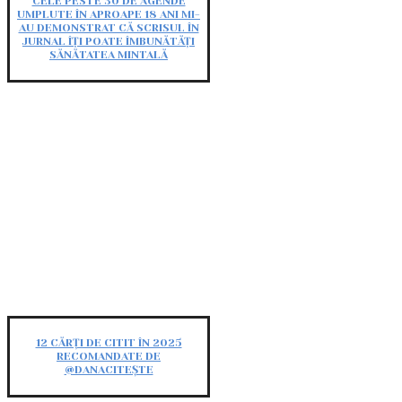
CELE PESTE 30 DE AGENDE
UMPLUTE ÎN APROAPE 18 ANI MI-
AU DEMONSTRAT CĂ SCRISUL ÎN
JURNAL ÎȚI POATE ÎMBUNĂTĂȚI
SĂNĂTATEA MINTALĂ
12 CĂRȚI DE CITIT ÎN 2025
RECOMANDATE DE
@DANACITEȘTE