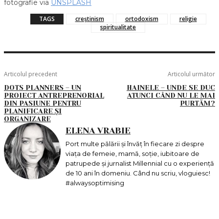
fotografie via
UNSPLASH
TAGS
creștinism
ortodoxism
religie
spiritualitate
Articolul precedent
Articolul următor
DOTS PLANNERS – UN
HAINELE – UNDE SE DUC
PROIECT ANTREPRENORIAL
ATUNCI CÂND NU LE MAI
DIN PASIUNE PENTRU
PURTĂM?
PLANIFICARE ȘI
ORGANIZARE
ELENA VRABIE
Port multe pălării și învăț în fiecare zi despre
viața de femeie, mamă, soție, iubitoare de
patrupede și jurnalist Millennial cu o experiență
de 10 ani în domeniu. Când nu scriu, vloguiesc!
#alwaysoptimising