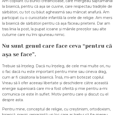
Am copilărit cu bunici credincioase, care mergeau săptămânal
la biserică, pentru că așa se cuvine, care respectau tradițiile de
sărbători, cu tot cu băut agheasmă sau mâncat anafură. Am
participat cu o curiozitate infantilă la orele de religie. Am mers
la biserică de sărbători pentru că așa făceau prietenii. Dar am
tras linia la post, la pupat icoane și mâinile preoților sau alte
cutume care nu îmi spuneau nimic.
Nu sunt genul care face ceva “pentru că
așa se face”.
Trebuie să înțeleg. Dacă nu înțeleg, de cele mai multe ori, nu
o fac dacă nu este important pentru mine sau cineva drag,
cum ar fi căsătoria la biserică. Însă, mi-am botezat copilul.
Vreau să îi ofer aceeași libertate și deschidere către această
energie superioară care mi-a fost oferită și mie pentru a-mi
comunica ce este în suflet. Motiv pentru care și discut cu el
despre asta.
Pentru mine, conceptul de religie, cu creștinism, ortodoxism,
biserică, preoți, reprezintă un loc care ar trebui să fie mereu