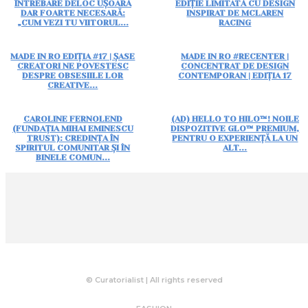
ÎNTREBARE DELOC UȘOARĂ
EDIȚIE LIMITATĂ CU DESIGN
DAR FOARTE NECESARĂ:
INSPIRAT DE MCLAREN
„CUM VEZI TU VIITORUL...
RACING
MADE IN RO EDIȚIA #17 | ȘASE
MADE IN RO #RECENTER |
CREATORI NE POVESTESC
CONCENTRAT DE DESIGN
DESPRE OBSESIILE LOR
CONTEMPORAN | EDIȚIA 17
CREATIVE...
CAROLINE FERNOLEND
(AD) HELLO TO HILO™! NOILE
(FUNDAȚIA MIHAI EMINESCU
DISPOZITIVE GLO™ PREMIUM,
TRUST): CREDINȚA ÎN
PENTRU O EXPERIENȚĂ LA UN
SPIRITUL COMUNITAR ȘI ÎN
ALT...
BINELE COMUN...
© Curatorialist | All rights reserved