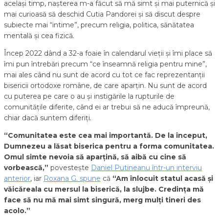
același timp, nașterea m-a făcut să mă simt și mai puternică și
mai curioasă să deschid Cutia Pandorei și să discut despre
subiecte mai “intime”, precum religia, politica, sănătatea
mentală și cea fizică.
Încep 2022 dând a 32-a foaie în calendarul vieții și îmi place să
îmi pun întrebări precum “ce înseamnă religia pentru mine”,
mai ales când nu sunt de acord cu tot ce fac reprezentanții
bisericii ortodoxe române, de care aparțin. Nu sunt de acord
cu puterea pe care o au și instigările la rupturile de
comunitățile diferite, când ei ar trebui să ne aducă împreună,
chiar dacă suntem diferiți.
“Comunitatea este cea mai importantă. De la început,
Dumnezeu a lăsat biserica pentru a forma comunitatea.
Omul simte nevoia să aparțină, să aibă cu cine să
vorbească,”
povestește
Daniel Putineanu într-un interviu
anterior
, iar
Roxana G. spune
că
“Am înlocuit statul acasă și
văicăreala cu mersul la biserică, la slujbe. Credința mă
face să nu mă mai simt singură, merg mulți tineri des
acolo.
”