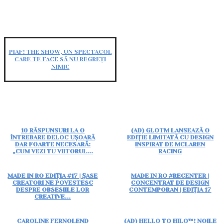
PIAF! THE SHOW, UN SPECTACOL
CARE TE FACE SĂ NU REGREȚI
NIMIC
10 RĂSPUNSURI LA O
(AD) GLOTM LANSEAZĂ O
ÎNTREBARE DELOC UȘOARĂ
EDIȚIE LIMITATĂ CU DESIGN
DAR FOARTE NECESARĂ:
INSPIRAT DE MCLAREN
„CUM VEZI TU VIITORUL...
RACING
MADE IN RO EDIȚIA #17 | ȘASE
MADE IN RO #RECENTER |
CREATORI NE POVESTESC
CONCENTRAT DE DESIGN
DESPRE OBSESIILE LOR
CONTEMPORAN | EDIȚIA 17
CREATIVE...
CAROLINE FERNOLEND
(AD) HELLO TO HILO™! NOILE