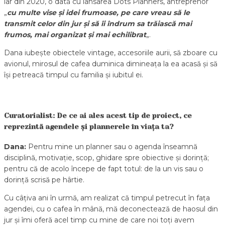
iar din 2020, o dată cu lansarea Dots Planners, antreprenor
„
cu multe vise și idei frumoase, pe care vreau să le
transmit celor din jur și să îi îndrum sa trăiască mai
frumos, mai organizat și mai echilibrat
„.
Dana iubește obiectele vintage, accesoriile aurii, să zboare cu
avionul, mirosul de cafea duminica dimineața la ea acasă și să
își petreacă timpul cu familia și iubitul ei.
Curatorialist: De ce ai ales acest tip de proiect, ce
reprezintă agendele și plannerele în viața ta?
Dana:
Pentru mine un planner sau o agenda înseamnă
disciplină, motivație, scop, ghidare spre obiective și dorință;
pentru că de acolo începe de fapt totul: de la un vis sau o
dorință scrisă pe hârtie.
Cu câțiva ani în urmă, am realizat că timpul petrecut în fața
agendei, cu o cafea în mână, mă deconectează de haosul din
jur și îmi oferă acel timp cu mine de care noi toți avem