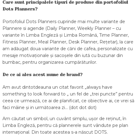
Care sunt principalele tipuri de produse din portofoliul
Dots Planners?
Portofoliul Dots Planners cuprinde mai multe variante de
Plannere si agende (Daily Planner, Weekly Planner – cu
variante în Limba Engleză și Limba Română, Time Planner,
Fitness Planner, Meal Planner, Desk Planner, Rețetar), la care
am adăugat doua variante de căni de cafea, personalizate cu
mesaje motivaționale și sacoșele din iută cu buzunar din
bumbac, pentru organizarea cumpărăturilor.
De ce ai ales acest nume de brand?
Am avut dintotdeauna un citat favorit „always have
something to look forward to „ un fel de „trei puncte” pentru
ceea ce urmează, ce ai de planificat, ce obiective ai, ce vrei să
faci mâine și in următoarea zi… (dot dot dot)
Am căutat un simbol, un cuvânt simplu, ușor de reținut, în
Limba Engleză, pentru că plannerele sunt vândute pe plan
internațional. Din toate acestea s-a născut DOTS.