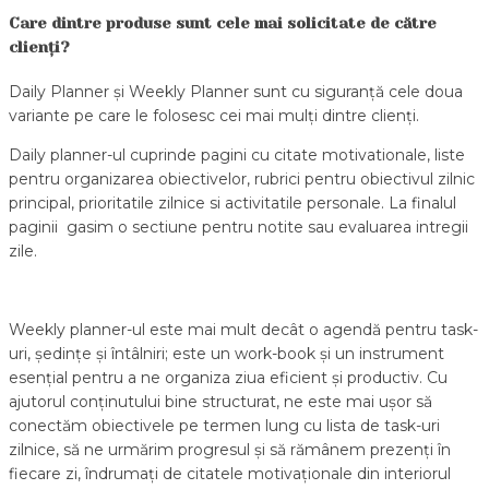
Care dintre produse sunt cele mai solicitate de către
clienți?
Daily Planner și Weekly Planner sunt cu siguranță cele doua
variante pe care le folosesc cei mai mulți dintre clienți.
Daily planner-ul cuprinde pagini cu citate motivationale, liste
pentru organizarea obiectivelor, rubrici pentru obiectivul zilnic
principal, prioritatile zilnice si activitatile personale. La finalul
paginii gasim o sectiune pentru notite sau evaluarea intregii
zile.
Weekly planner-ul este mai mult decât o agendă pentru task-
uri, ședințe și întâlniri; este un work-book și un instrument
esențial pentru a ne organiza ziua eficient și productiv. Cu
ajutorul conținutului bine structurat, ne este mai ușor să
conectăm obiectivele pe termen lung cu lista de task-uri
zilnice, să ne urmărim progresul și să rămânem prezenți în
fiecare zi, îndrumați de citatele motivaționale din interiorul