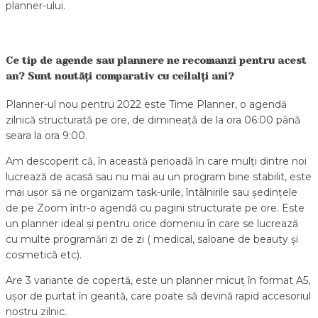
planner-ului.
Ce tip de agende sau plannere ne recomanzi pentru acest
an? Sunt noutăți comparativ cu ceilalți ani?
Planner-ul nou pentru 2022 este Time Planner, o agendă
zilnică structurată pe ore, de dimineață de la ora 06:00 până
seara la ora 9:00.
Am descoperit că, în această perioadă în care mulți dintre noi
lucrează de acasă sau nu mai au un program bine stabilit, este
mai ușor să ne organizam task-urile, întâlnirile sau ședințele
de pe Zoom într-o agendă cu pagini structurate pe ore. Este
un planner ideal și pentru orice domeniu în care se lucrează
cu multe programări zi de zi ( medical, saloane de beauty și
cosmetică etc).
Are 3 variante de copertă, este un planner micuț în format A5,
ușor de purtat în geantă, care poate să devină rapid accesoriul
nostru zilnic.