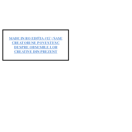
MADE IN RO EDIȚIA #17 | ȘASE
CREATORI NE POVESTESC
DESPRE OBSESIILE LOR
CREATIVE DIN PREZENT