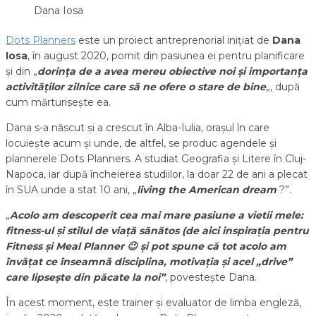
Dana Iosa
Dots Planners
este un proiect antreprenorial inițiat de
Dana
Iosa
, în august 2020, pornit din pasiunea ei pentru planificare
și din „
dorința de a avea mereu obiective noi și importanța
activităților zilnice care să ne ofere o stare de bine
„, după
cum mărturisește ea.
Dana s-a născut și a crescut în Alba-Iulia, orașul în care
locuiește acum și unde, de altfel, se produc agendele și
plannerele Dots Planners. A studiat Geografia și Litere în Cluj-
Napoca, iar după încheierea studiilor, la doar 22 de ani a plecat
în SUA unde a stat 10 ani, „
living the American dream
?”.
„
Acolo am descoperit cea mai mare pasiune a vietii mele:
fitness-ul și stilul de viață sănătos (de aici inspirația pentru
Fitness și Meal Planner 😉 și pot spune că tot acolo am
învățat ce înseamnă disciplina, motivația și acel „drive”
care lipsește din păcate la noi”
, povestește Dana.
În acest moment, este trainer și evaluator de limba engleză,