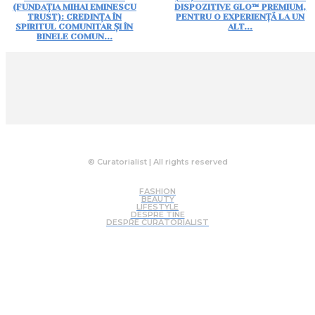
(FUNDAȚIA MIHAI EMINESCU
DISPOZITIVE GLO™ PREMIUM,
TRUST): CREDINȚA ÎN
PENTRU O EXPERIENȚĂ LA UN
SPIRITUL COMUNITAR ȘI ÎN
ALT...
BINELE COMUN...
© Curatorialist | All rights reserved
FASHION
BEAUTY
LIFESTYLE
DESPRE TINE
DESPRE CURATORIALIST