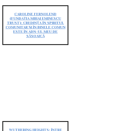
CAROLINE FERNOLEND
(FUNDAȚIA MIHAI EMINESCU
TRUST): CREDINȚA ÎN SPIRITUL
COMUNITAR ȘI ÎN BINELE COMUN
ESTE ÎN ADN-UL MEU DE
SĂSOAICĂ
WUTHERING HEIGHTS: ÎNTRE