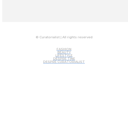
© Curatorialist | All rights reserved
FASHION
BEAUTY
LIFESTYLE
DESPRE TINE
DESPRE CURATORIALIST