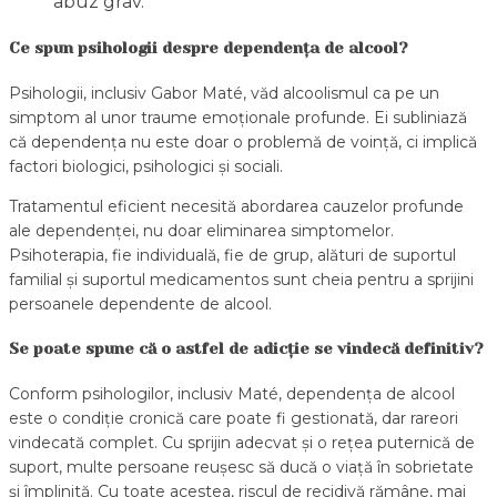
abuz grav.
Ce spun psihologii despre dependența de alcool?
Psihologii, inclusiv Gabor Maté, văd alcoolismul ca pe un
simptom al unor traume emoționale profunde. Ei subliniază
că dependența nu este doar o problemă de voință, ci implică
factori biologici, psihologici și sociali.
Tratamentul eficient necesită abordarea cauzelor profunde
ale dependenței, nu doar eliminarea simptomelor.
Psihoterapia, fie individuală, fie de grup, alături de suportul
familial și suportul medicamentos sunt cheia pentru a sprijini
persoanele dependente de alcool.
Se poate spune că o astfel de adicție se vindecă definitiv?
Conform psihologilor, inclusiv Maté, dependența de alcool
este o condiție cronică care poate fi gestionată, dar rareori
vindecată complet. Cu sprijin adecvat și o rețea puternică de
suport, multe persoane reușesc să ducă o viață în sobrietate
și împlinită. Cu toate acestea, riscul de recidivă rămâne, mai