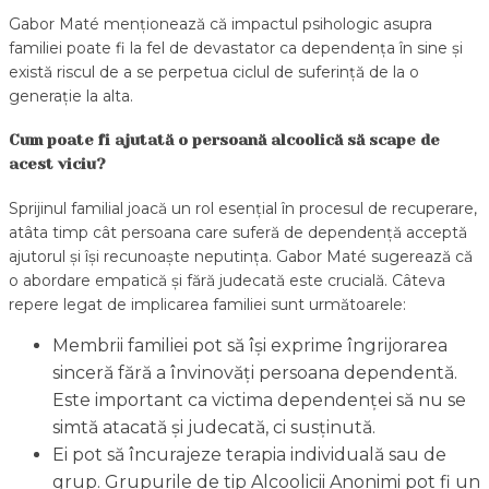
Gabor Maté menționează că impactul psihologic asupra
familiei poate fi la fel de devastator ca dependența în sine și
există riscul de a se perpetua ciclul de suferință de la o
generație la alta.
Cum poate fi ajutată o persoană alcoolică să scape de
acest viciu?
Sprijinul familial joacă un rol esențial în procesul de recuperare,
atâta timp cât persoana care suferă de dependență acceptă
ajutorul și își recunoaște neputința. Gabor Maté sugerează că
o abordare empatică și fără judecată este crucială. Câteva
repere legat de implicarea familiei sunt următoarele:
Membrii familiei pot să își exprime îngrijorarea
sinceră fără a învinovăți persoana dependentă.
Este important ca victima dependenței să nu se
simtă atacată și judecată, ci susținută.
Ei pot să încurajeze terapia individuală sau de
grup. Grupurile de tip Alcoolicii Anonimi pot fi un