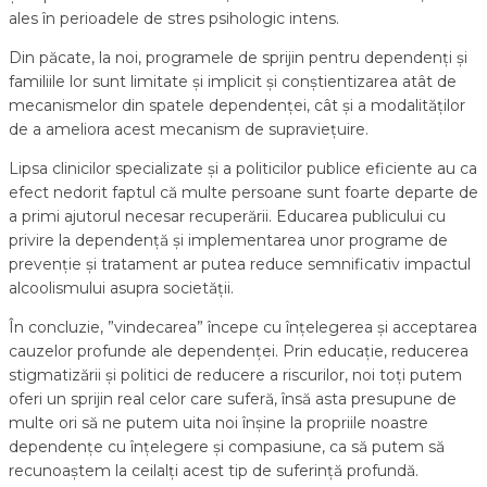
ales în perioadele de stres psihologic intens.
Din păcate, la noi, programele de sprijin pentru dependenți și
familiile lor sunt limitate și implicit și conștientizarea atât de
mecanismelor din spatele dependenței, cât și a modalităților
de a ameliora acest mecanism de supraviețuire.
Lipsa clinicilor specializate și a politicilor publice eficiente au ca
efect nedorit faptul că multe persoane sunt foarte departe de
a primi ajutorul necesar recuperării. Educarea publicului cu
privire la dependență și implementarea unor programe de
prevenție și tratament ar putea reduce semnificativ impactul
alcoolismului asupra societății.
În concluzie, ”vindecarea” începe cu înțelegerea și acceptarea
cauzelor profunde ale dependenței. Prin educație, reducerea
stigmatizării și politici de reducere a riscurilor, noi toți putem
oferi un sprijin real celor care suferă, însă asta presupune de
multe ori să ne putem uita noi înșine la propriile noastre
dependențe cu înțelegere și compasiune, ca să putem să
recunoaștem la ceilalți acest tip de suferință profundă.