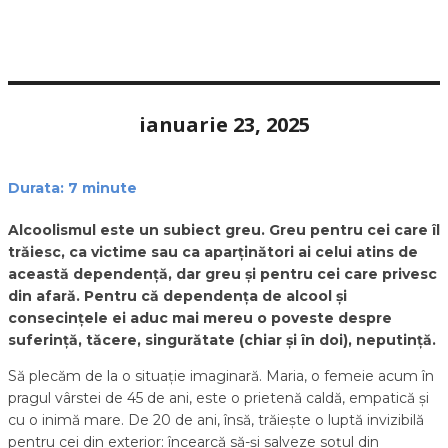
ianuarie 23, 2025
Durata:
7
minute
Alcoolismul este un subiect greu. Greu pentru cei care îl
trăiesc, ca victime sau ca aparținători ai celui atins de
această dependență, dar greu și pentru cei care privesc
din afară. Pentru că dependența de alcool și
consecințele ei aduc mai mereu o poveste despre
suferință, tăcere, singurătate (chiar și în doi), neputință.
Să plecăm de la o situație imaginară. Maria, o femeie acum în
pragul vârstei de 45 de ani, este o prietenă caldă, empatică și
cu o inimă mare. De 20 de ani, însă, trăiește o luptă invizibilă
pentru cei din exterior: încearcă să-și salveze soțul din