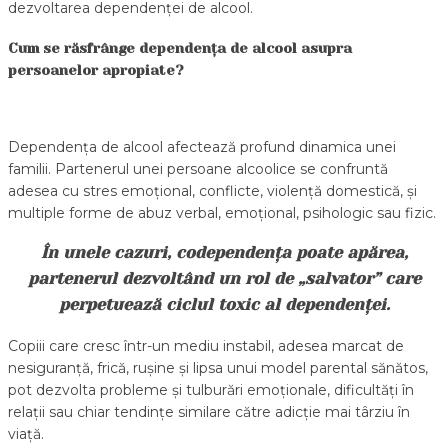
dezvoltarea dependenței de alcool.
Cum se răsfrânge dependența de alcool asupra
persoanelor apropiate?
Dependența de alcool afectează profund dinamica unei
familii. Partenerul unei persoane alcoolice se confruntă
adesea cu stres emoțional, conflicte, violență domestică, și
multiple forme de abuz verbal, emoțional, psihologic sau fizic.
În unele cazuri, codependența poate apărea,
partenerul dezvoltând un rol de „salvator” care
perpetuează ciclul toxic al dependenței.
Copiii care cresc într-un mediu instabil, adesea marcat de
nesiguranță, frică, rușine și lipsa unui model parental sănătos,
pot dezvolta probleme și tulburări emoționale, dificultăți în
relații sau chiar tendințe similare către adicție mai târziu în
viață.