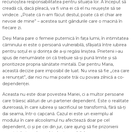
recunoștea responsabilitatea pentru situația lor. A început să
creadă că, dacă pleacă, va fi vina ei că el nu reușește să se
vindece. „Poate că n-am făcut destul, poate că el chiar are
nevoie de mine” – acestea sunt gândurile care o macină în
fiecare zi.
Deși Maria pare o femeie puternică în fața lumii, în intimitatea
căminului ei este o persoană vulnerabilă, sfâșiată între iubirea
pentru soțul ei și dorința de a-și regăsi liniștea. Prietenii i-au
spus de nenumărate ori că trebuie să-și pună limite și să
prioritizeze propria sănătate mintală. Dar pentru Maria,
această decizie pare imposibil de luat. Nu vrea să fie „cea care
a renunțat”, dar nici nu mai poate trăi cu povara zilnică a co-
dependenței.
Aceasta nu este doar povestea Mariei, ci a multor persoane
care trăiesc alături de un partener dependent. Este o realitate
dureroasă, în care iubirea și sacrificiul se transformă, fără să-ți
dai seama, într-o capcană. Cazul ei este un exemplu al
modului în care alcoolismul nu afectează doar pe cel
dependent, ci și pe cei din jur, care ajung să fie prizonierii