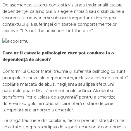
De asemenea, autorul contestă viziunea tradițională asupra
dependenței ca fiind pur o alegere morală sau o slăbiciune a
voinței sau motivației și subliniază importanța înțelegerii
contextului și a suferinței din spatele comportamentelor
adictive. ”It’s not the addiction, but the pain”.
Care ar fi cauzele psihologice care pot conduce la o
dependență de alcool?
Conform lui Gabor Maté, trauma și suferința psihologică sunt
principalele cauze ale dependenței, inclusiv a celei de alcool. O
copilărie marcată de abuz, neglijență sau lipsa afecțiunii
parentale poate lăsa răni emoționale adânci. Alcoolul se
transformă într-o „plasă de siguranță” pentru a amortiza
durerea sau golul emoțional, care oferă o stare de bine
temporară și o amorțire a emoțiilor.
Pe lângă traumele din copilărie, factori precum stresul cronic,
anxietatea, depresia și lipsa de suport emoțional contribuie la