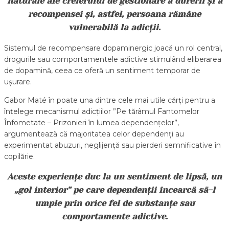
naturale ale creierului de gestionare a durerii și a
recompensei și, astfel, persoana rămâne
vulnerabilă la adicții.
Sistemul de recompensare dopaminergic joacă un rol central,
drogurile sau comportamentele adictive stimulând eliberarea
de dopamină, ceea ce oferă un sentiment temporar de
ușurare.
Gabor Maté în poate una dintre cele mai utile cărți pentru a
înțelege mecanismul adicțiilor ”Pe tărâmul Fantomelor
Înfometate – Prizonieri în lumea dependențelor”,
argumentează că majoritatea celor dependenți au
experimentat abuzuri, neglijență sau pierderi semnificative în
copilărie.
Aceste experiențe duc la un sentiment de lipsă, un
„gol interior” pe care dependenții încearcă să-l
umple prin orice fel de substanțe sau
comportamente adictive.