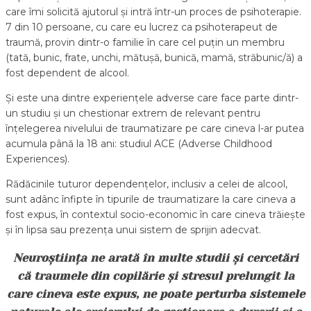
care îmi solicită ajutorul și intră într-un proces de psihoterapie.
7 din 10 persoane, cu care eu lucrez ca psihoterapeut de
traumă, provin dintr-o familie în care cel puțin un membru
(tată, bunic, frate, unchi, mătușă, bunică, mamă, străbunic/ă) a
fost dependent de alcool.
Și este una dintre experiențele adverse care face parte dintr-
un studiu și un chestionar extrem de relevant pentru
înțelegerea nivelului de traumatizare pe care cineva l-ar putea
acumula până la 18 ani: studiul ACE (Adverse Childhood
Experiences).
Rădăcinile tuturor dependențelor, inclusiv a celei de alcool,
sunt adânc înfipte în tipurile de traumatizare la care cineva a
fost expus, în contextul socio-economic în care cineva trăiește
și în lipsa sau prezența unui sistem de sprijin adecvat.
Neuroștiința ne arată în multe studii și cercetări
că traumele din copilărie și stresul prelungit la
care cineva este expus, ne poate perturba sistemele