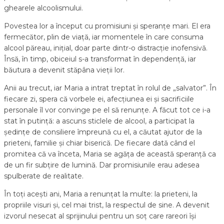
ghearele alcoolismului.
Povestea lor a început cu promisiuni și speranțe mari. El era
fermecător, plin de viață, iar momentele în care consuma
alcool păreau, inițial, doar parte dintr-o distracție inofensivă.
Însă, în timp, obiceiul s-a transformat în dependență, iar
băutura a devenit stăpâna vieții lor.
Anii au trecut, iar Maria a intrat treptat în rolul de „salvator”. În
fiecare zi, spera că vorbele ei, afecțiunea ei și sacrificiile
personale îl vor convinge pe el să renunțe. A făcut tot ce i-a
stat în putință: a ascuns sticlele de alcool, a participat la
ședințe de consiliere împreună cu el, a căutat ajutor de la
prieteni, familie și chiar biserică. De fiecare dată când el
promitea că va înceta, Maria se agăța de această speranță ca
de un fir subțire de lumină. Dar promisiunile erau adesea
spulberate de realitate.
În toți acești ani, Maria a renunțat la multe: la prieteni, la
propriile visuri și, cel mai trist, la respectul de sine. A devenit
izvorul nesecat al sprijinului pentru un soț care rareori își