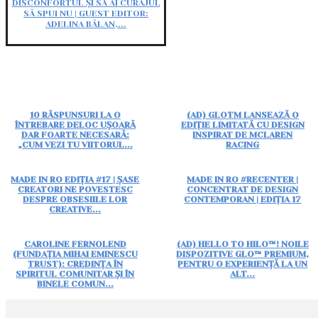
DISCONFORTUL ȘI SĂ AI CURAJUL
SĂ SPUI NU | GUEST EDITOR:
ADELINA BĂLAN,...
10 RĂSPUNSURI LA O
(AD) GLOTM LANSEAZĂ O
ÎNTREBARE DELOC UȘOARĂ
EDIȚIE LIMITATĂ CU DESIGN
DAR FOARTE NECESARĂ:
INSPIRAT DE MCLAREN
„CUM VEZI TU VIITORUL...
RACING
MADE IN RO EDIȚIA #17 | ȘASE
MADE IN RO #RECENTER |
CREATORI NE POVESTESC
CONCENTRAT DE DESIGN
DESPRE OBSESIILE LOR
CONTEMPORAN | EDIȚIA 17
CREATIVE...
CAROLINE FERNOLEND
(AD) HELLO TO HILO™! NOILE
(FUNDAȚIA MIHAI EMINESCU
DISPOZITIVE GLO™ PREMIUM,
TRUST): CREDINȚA ÎN
PENTRU O EXPERIENȚĂ LA UN
SPIRITUL COMUNITAR ȘI ÎN
ALT...
BINELE COMUN...