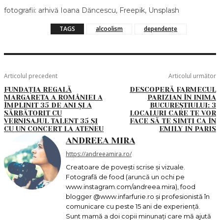
fotografii: arhivă Ioana Dăncescu, Freepik, Unsplash
TAGS
alcoolism
dependențe
Articolul precedent
Articolul următor
FUNDAȚIA REGALĂ
DESCOPERĂ FARMECUL
MARGARETA A ROMÂNIEI A
PARIZIAN ÎN INIMA
ÎMPLINIT 35 DE ANI ȘI A
BUCUREȘTIULUI: 3
SĂRBĂTORIT CU
LOCALURI CARE TE VOR
VERNISAJUL TALENT 35 ȘI
FACE SĂ TE SIMȚI CA ÎN
CU UN CONCERT LA ATENEU
EMILY IN PARIS
ANDREEA MIRA
https://andreeamira.ro/
Creatoare de povești scrise și vizuale.
Fotografă de food (aruncă un ochi pe
www.instagram.com/andreea.mira), food
blogger @www.infarfurie.ro și profesionistă în
comunicare cu peste 15 ani de experiență.
Sunt mamă a doi copii minunați care mă ajută