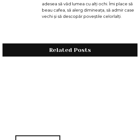
adesea să văd lumea cu alți ochi. Îmi place să
beau cafea, să alerg dimineața, să admir case
vechi și să descopăr poveștile celorlalți.
Related Posts