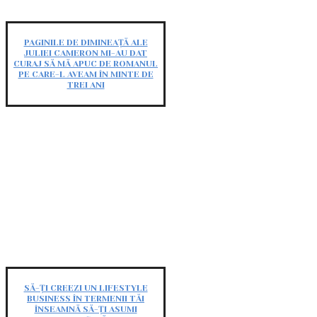
PAGINILE DE DIMINEAȚĂ ALE
JULIEI CAMERON MI-AU DAT
CURAJ SĂ MĂ APUC DE ROMANUL
PE CARE-L AVEAM ÎN MINTE DE
TREI ANI
SĂ-ȚI CREEZI UN LIFESTYLE
BUSINESS ÎN TERMENII TĂI
ÎNSEAMNĂ SĂ-ȚI ASUMI