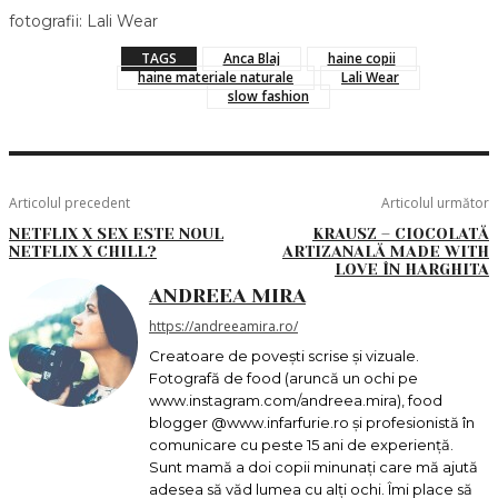
fotografii: Lali Wear
TAGS
Anca Blaj
haine copii
haine materiale naturale
Lali Wear
slow fashion
Articolul precedent
Articolul următor
NETFLIX X SEX ESTE NOUL
KRAUSZ – CIOCOLATĂ
NETFLIX X CHILL?
ARTIZANALĂ MADE WITH
LOVE ÎN HARGHITA
ANDREEA MIRA
https://andreeamira.ro/
Creatoare de povești scrise și vizuale.
Fotografă de food (aruncă un ochi pe
www.instagram.com/andreea.mira), food
blogger @www.infarfurie.ro și profesionistă în
comunicare cu peste 15 ani de experiență.
Sunt mamă a doi copii minunați care mă ajută
adesea să văd lumea cu alți ochi. Îmi place să