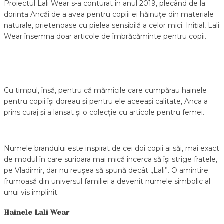
Proiectul Lali Wear s-a conturat în anul 2019, plecând de la
dorința Ancăi de a avea pentru copiii ei hăinuțe din materiale
naturale, prietenoase cu pielea sensibilă a celor mici. Inițial, Lali
Wear însemna doar articole de îmbrăcăminte pentru copii.
Cu timpul, însă, pentru că mămicile care cumpărau hainele
pentru copii își doreau și pentru ele aceeași calitate, Anca a
prins curaj și a lansat și o colecție cu articole pentru femei.
Numele brandului este inspirat de cei doi copii ai săi, mai exact
de modul în care surioara mai mică încerca să își strige fratele,
pe Vladimir, dar nu reușea să spună decât „Lali”. O amintire
frumoasă din universul familiei a devenit numele simbolic al
unui vis împlinit.
Hainele Lali Wear