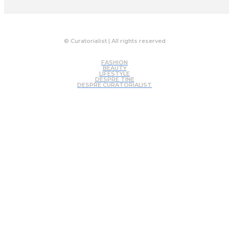
© Curatorialist | All rights reserved
FASHION
BEAUTY
LIFESTYLE
DESPRE TINE
DESPRE CURATORIALIST