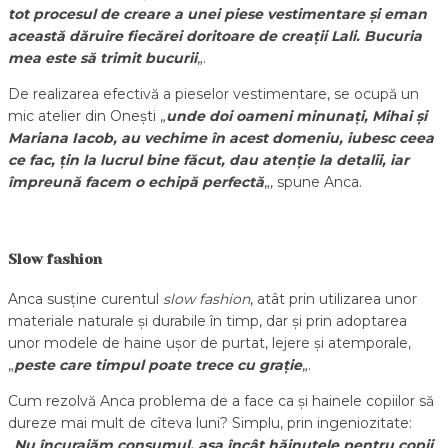
tot procesul de creare a unei piese vestimentare și eman
această dăruire fiecărei doritoare de creații Lali.
Bucuria
mea este să trimit bucurii
„.
De realizarea efectivă a pieselor vestimentare, se ocupă un
mic atelier din Onești „
unde doi oameni minunați, Mihai și
Mariana Iacob, au vechime în acest domeniu, iubesc ceea
ce fac, țin la lucrul bine făcut, dau atenție la detalii, iar
împreună facem o echipă perfectă
„, spune Anca.
Slow fashion
Anca susține curentul
slow fashion
, atât prin utilizarea unor
materiale naturale și durabile în timp, dar și prin adoptarea
unor modele de haine ușor de purtat, lejere și atemporale,
„
peste care timpul poate trece cu grație
„.
Cum rezolvă Anca problema de a face ca și hainele copiilor să
dureze mai mult de cîteva luni? Simplu, prin ingeniozitate:
„
Nu încurajăm consumul, așa încât hăinuțele pentru copii