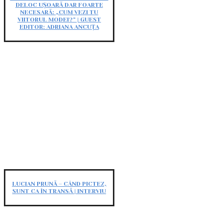
DELOC UȘOARĂ DAR FOARTE
NECESARĂ: „CUM VEZI TU
VIITORUL MODEI?” | GUEST
EDITOR: ADRIANA ANCUȚA
LUCIAN PRUNĂ – CÂND PICTEZ,
SUNT CA ÎN TRANSĂ | INTERVIU