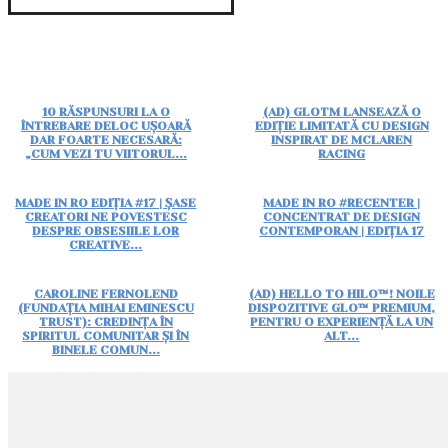
10 RĂSPUNSURI LA O
(AD) GLOTM LANSEAZĂ O
ÎNTREBARE DELOC UȘOARĂ
EDIȚIE LIMITATĂ CU DESIGN
DAR FOARTE NECESARĂ:
INSPIRAT DE MCLAREN
„CUM VEZI TU VIITORUL...
RACING
MADE IN RO EDIȚIA #17 | ȘASE
MADE IN RO #RECENTER |
CREATORI NE POVESTESC
CONCENTRAT DE DESIGN
DESPRE OBSESIILE LOR
CONTEMPORAN | EDIȚIA 17
CREATIVE...
CAROLINE FERNOLEND
(AD) HELLO TO HILO™! NOILE
(FUNDAȚIA MIHAI EMINESCU
DISPOZITIVE GLO™ PREMIUM,
TRUST): CREDINȚA ÎN
PENTRU O EXPERIENȚĂ LA UN
SPIRITUL COMUNITAR ȘI ÎN
ALT...
BINELE COMUN...