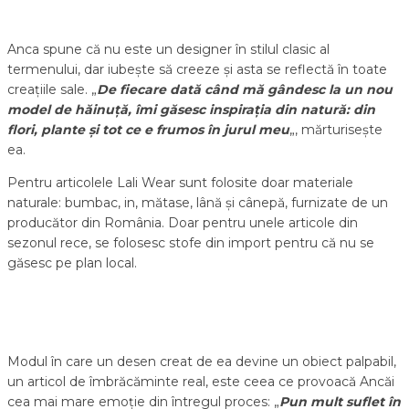
Anca spune că nu este un designer în stilul clasic al
termenului, dar iubește să creeze și asta se reflectă în toate
creațiile sale. „
De fiecare dată când mă gândesc la un nou
model de hăinuță, îmi găsesc inspirația din natură: din
flori, plante și tot ce e frumos în jurul meu
„, mărturisește
ea.
Pentru articolele Lali Wear sunt folosite doar materiale
naturale: bumbac, in, mătase, lână și cânepă, furnizate de un
producător din România. Doar pentru unele articole din
sezonul rece, se folosesc stofe din import pentru că nu se
găsesc pe plan local.
Modul în care un desen creat de ea devine un obiect palpabil,
un articol de îmbrăcăminte real, este ceea ce provoacă Ancăi
cea mai mare emoție din întregul proces: „
Pun mult suflet în