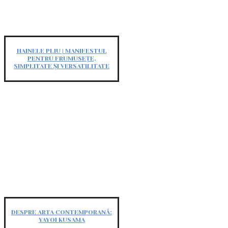
HAINELE PLIU | MANIFESTUL
PENTRU FRUMUSEȚE,
SIMPLITATE ȘI VERSATILITATE
DESPRE ARTA CONTEMPORANĂ:
YAYOI KUSAMA