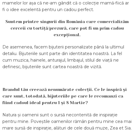
mamelor lor așa că ne-am gândit că o colecție mamă-fiică ar
fi o idee excelentă pentru un cadou perfect.
Suntem printre singurii din România care comercializăm
cerceii cu tortiță/prezură, care pot fi un prim cadou
excepțional.
De asemenea, facem bijuterii personalizate până la ultimul
detaliu. Bijuteriile sunt parte din identitatea noastră. La fel
cum muzica, hainele, anturajul, limbajul, stilul de viață ne
definesc, bijuteriile sunt cartea noastră de vizită.
Brandul tău creează nenumărate colecții. Ce le inspiră și
care sunt, totodată, bijuteriile pe care le recomanzi ca
fiind cadoul ideal pentru 1 și 8 Martie?
Natura și oamenii sunt o sursă necontenită de inspirație
pentru mine. Poveștile oamenilor rămân pentru mine cea mai
mare sursă de inspirație, alături de cele două muze, Zea et Sia.