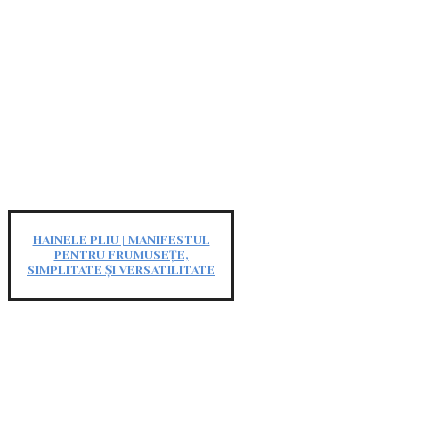
HAINELE PLIU | MANIFESTUL
PENTRU FRUMUSEȚE,
SIMPLITATE ȘI VERSATILITATE