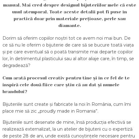
manual. Mai cred despre designul bijuteriilor mele că este
unul atemporal. Toate aceste detalii pot fi puse în
practică doar prin materiale prețioase, perle sau
diamante.
Dorim să oferim copiilor noștri tot ce avem noi mai bun. De
ce să nu le oferim o bijuterie de care să se bucure toată viața
și pe care eventual să o poată transmite mai departe copiilor
lor, în detrimentul plasticului sau al altor aliaje care, în timp, se
degradează?
Cum arată procesul creativ pentru tine și în ce fel de te
inspiră cele două fiice care știu că au dat și numele
brandului?
Bijuteriile sunt create și fabricate la noi în România, cum îmi
place mie să zic „proudly made in Romania”.
Bijuteriile sunt desenate de mine, însă producția efectivă se
realizează externalizat, la un atelier de bijuterii cu o expertiză
de peste 28 de ani, unde există cunoștințele necesare pentru