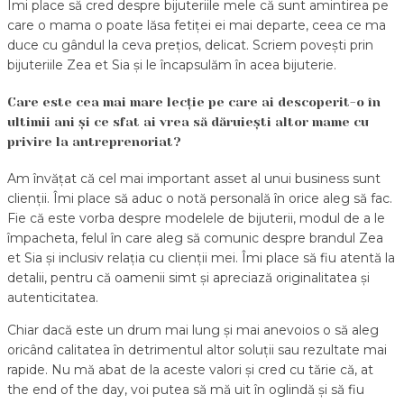
Îmi place să cred despre bijuteriile mele că sunt amintirea pe
care o mama o poate lăsa fetiței ei mai departe, ceea ce ma
duce cu gândul la ceva prețios, delicat. Scriem povești prin
bijuteriile Zea et Sia și le încapsulăm în acea bijuterie.
Care este cea mai mare lecție pe care ai descoperit-o în
ultimii ani și ce sfat ai vrea să dăruiești altor mame cu
privire la antreprenoriat?
Am învățat că cel mai important asset al unui business sunt
clienții. Îmi place să aduc o notă personală în orice aleg să fac.
Fie că este vorba despre modelele de bijuterii, modul de a le
împacheta, felul în care aleg să comunic despre brandul Zea
et Sia și inclusiv relația cu clienții mei. Îmi place să fiu atentă la
detalii, pentru că oamenii simt și apreciază originalitatea și
autenticitatea.
Chiar dacă este un drum mai lung și mai anevoios o să aleg
oricând calitatea în detrimentul altor soluții sau rezultate mai
rapide. Nu mă abat de la aceste valori și cred cu tărie că, at
the end of the day, voi putea să mă uit în oglindă și să fiu