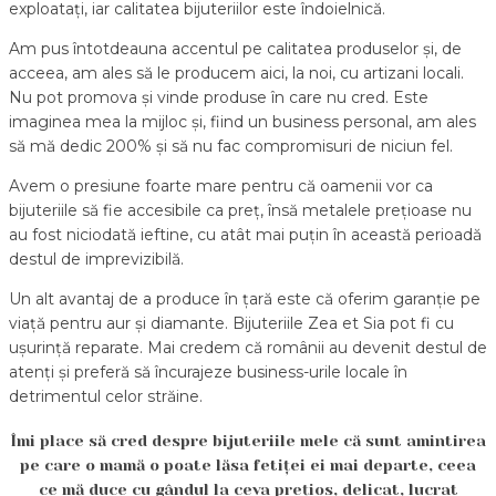
exploatați, iar calitatea bijuteriilor este îndoielnică.
Am pus întotdeauna accentul pe calitatea produselor și, de
acceea, am ales să le producem aici, la noi, cu artizani locali.
Nu pot promova și vinde produse în care nu cred. Este
imaginea mea la mijloc și, fiind un business personal, am ales
să mă dedic 200% și să nu fac compromisuri de niciun fel.
Avem o presiune foarte mare pentru că oamenii vor ca
bijuteriile să fie accesibile ca preț, însă metalele prețioase nu
au fost niciodată ieftine, cu atât mai puțin în această perioadă
destul de imprevizibilă.
Un alt avantaj de a produce în țară este că oferim garanție pe
viață pentru aur și diamante. Bijuteriile Zea et Sia pot fi cu
ușurință reparate. Mai credem că românii au devenit destul de
atenți și preferă să încurajeze business-urile locale în
detrimentul celor străine.
Îmi place să cred despre bijuteriile mele că sunt amintirea
pe care o mamă o poate lăsa fetiței ei mai departe, ceea
ce mă duce cu gândul la ceva prețios, delicat, lucrat