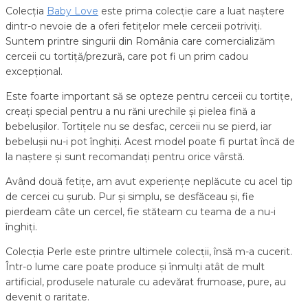
Colecția
Baby Love
este prima colecție care a luat naștere
dintr-o nevoie de a oferi fetițelor mele cerceii potriviți.
Suntem printre singurii din România care comercializăm
cerceii cu tortiță/prezură, care pot fi un prim cadou
excepțional.
Este foarte important să se opteze pentru cerceii cu tortițe,
creați special pentru a nu răni urechile și pielea fină a
bebelușilor. Tortițele nu se desfac, cerceii nu se pierd, iar
bebelușii nu-i pot înghiți. Acest model poate fi purtat încă de
la naștere și sunt recomandați pentru orice vârstă.
Având două fetițe, am avut experiențe neplăcute cu acel tip
de cercei cu șurub. Pur și simplu, se desfăceau și, fie
pierdeam câte un cercel, fie stăteam cu teama de a nu-i
înghiți.
Colecția Perle este printre ultimele colecții, însă m-a cucerit.
Într-o lume care poate produce și înmulți atât de mult
artificial, produsele naturale cu adevărat frumoase, pure, au
devenit o raritate.