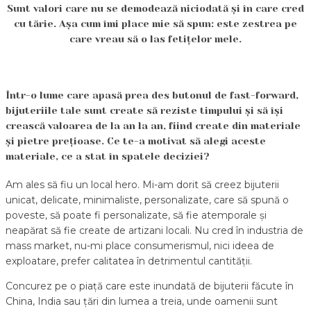
Sunt valori care nu se demodează niciodată și în care cred
cu tărie. Așa cum îmi place mie să spun: este zestrea pe
care vreau să o las fetițelor mele.
Într-o lume care apasă prea des butonul de fast-forward,
bijuteriile tale sunt create să reziste timpului și să își
crească valoarea de la an la an, fiind create din materiale
și pietre prețioase. Ce te-a motivat să alegi aceste
materiale, ce a stat în spatele deciziei?
Am ales să fiu un local hero. Mi-am dorit să creez bijuterii
unicat, delicate, minimaliste, personalizate, care să spună o
poveste, să poate fi personalizate, să fie atemporale și
neapărat să fie create de artizani locali. Nu cred în industria de
mass market, nu-mi place consumerismul, nici ideea de
exploatare, prefer calitatea în detrimentul cantității.
Concurez pe o piață care este inundată de bijuterii făcute în
China, India sau țări din lumea a treia, unde oamenii sunt