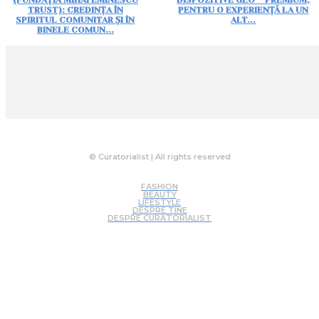
TRUST): CREDINȚA ÎN
PENTRU O EXPERIENȚĂ LA UN
SPIRITUL COMUNITAR ȘI ÎN
ALT...
BINELE COMUN...
© Curatorialist | All rights reserved
FASHION
BEAUTY
LIFESTYLE
DESPRE TINE
DESPRE CURATORIALIST