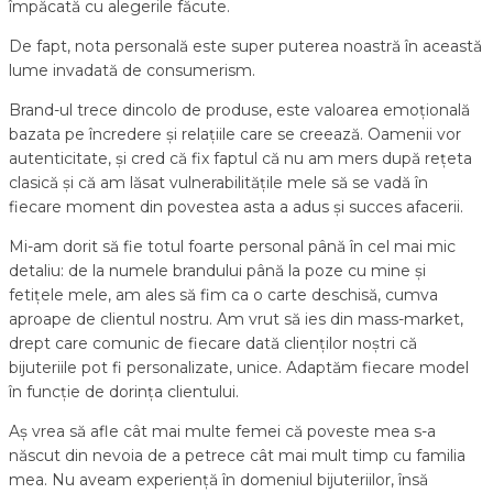
împăcată cu alegerile făcute.
De fapt, nota personală este super puterea noastră în această
lume invadată de consumerism.
Brand-ul trece dincolo de produse, este valoarea emoțională
bazata pe încredere și relațiile care se creează. Oamenii vor
autenticitate, și cred că fix faptul că nu am mers după rețeta
clasică și că am lăsat vulnerabilitățile mele să se vadă în
fiecare moment din povestea asta a adus și succes afacerii.
Mi-am dorit să fie totul foarte personal până în cel mai mic
detaliu: de la numele brandului până la poze cu mine și
fetițele mele, am ales să fim ca o carte deschisă, cumva
aproape de clientul nostru. Am vrut să ies din mass-market,
drept care comunic de fiecare dată clienților noștri că
bijuteriile pot fi personalizate, unice. Adaptăm fiecare model
în funcție de dorința clientului.
Aș vrea să afle cât mai multe femei că poveste mea s-a
născut din nevoia de a petrece cât mai mult timp cu familia
mea. Nu aveam experiență în domeniul bijuteriilor, însă