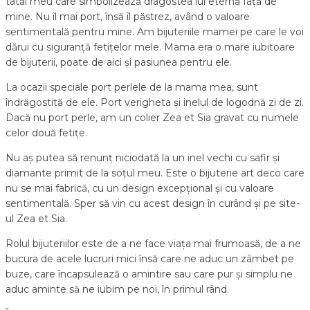
tatăl meu care simbolizează dragostea lui eternă față de
mine. Nu îl mai port, însă îl păstrez, având o valoare
sentimentală pentru mine. Am bijuteriile mamei pe care le voi
dărui cu siguranță fetițelor mele. Mama era o mare iubitoare
de bijuterii, poate de aici și pasiunea pentru ele.
La ocazii speciale port perlele de la mama mea, sunt
îndrăgostită de ele. Port verigheta și inelul de logodnă zi de zi.
Dacă nu port perle, am un colier Zea et Sia gravat cu numele
celor două fetițe.
Nu aș putea să renunț niciodată la un inel vechi cu safir și
diamante primit de la soțul meu. Este o bijuterie art deco care
nu se mai fabrică, cu un design excepțional și cu valoare
sentimentală. Sper să vin cu acest design în curând și pe site-
ul Zea et Sia.
Rolul bijuteriilor este de a ne face viața mai frumoasă, de a ne
bucura de acele lucruri mici însă care ne aduc un zâmbet pe
buze, care încapsulează o amintire sau care pur și simplu ne
aduc aminte să ne iubim pe noi, în primul rând.