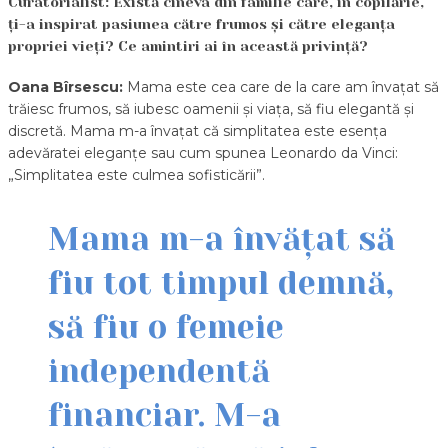
Curatorialist: Există cineva din familie care, în copilărie,
ți-a inspirat pasiunea către frumos și către eleganța
propriei vieți? Ce amintiri ai în această privință?
Oana Bîrsescu:
Mama este cea care de la care am învațat să
trăiesc frumos, să iubesc oamenii și viața, să fiu elegantă și
discretă. Mama m-a învațat că simplitatea este esența
adevăratei eleganțe sau cum spunea Leonardo da Vinci:
„Simplitatea este culmea sofisticării”.
Mama m-a învățat să
fiu tot timpul demnă,
să fiu o femeie
independentă
financiar. M-a