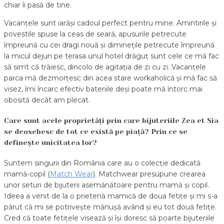
chiar îi pasă de tine.
Vacanțele sunt iarăși cadoul perfect pentru mine. Amintirile și
povestile spuse la ceas de seară, apusurile petrecute
împreună cu cei dragi nouă și diminețile petrecute împreună
la micul dejun pe terasa unul hotel drăguț sunt cele ce mă fac
să simt că trăiesc, dincolo de agitația de zi cu zi. Vacanțele
parca mă dezmorțesc din acea stare workaholică și mă fac să
visez, îmi încarc efectiv bateriile deși poate mă întorc mai
obosită decât am plecat.
Care sunt acele proprietăți prin care bijuteriile Zea et Sia
se deosebesc de tot ce există pe piață? Prin ce se
definește unicitatea lor?
Suntem singurii din România care au o colecție dedicată
mamă-copil (
Match Wear
). Matchwear presupune crearea
unor seturi de bijuterii asemănătoare pentru mamă şi copil.
Ideea a venit de la o prietenă mamică de doua fetițe și mi s-a
părut că mi se potrivește mănușă având și eu tot două fetițe.
Cred că toate fetițele visează și își doresc să poarte bijuteriile