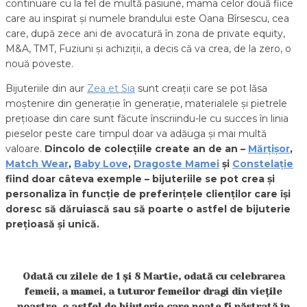
continuare cu la fel de multă pasiune, mama celor două fiice
care au inspirat și numele brandului este Oana Bîrsescu, cea
care, după zece ani de avocatură în zona de private equity,
M&A, TMT, Fuziuni și achiziții, a decis că va crea, de la zero, o
nouă poveste.
Bijuteriile din aur
Zea et Sia
sunt creații care se pot lăsa
moștenire din generație în generație, materialele și pietrele
prețioase din care sunt făcute înscriindu-le cu succes în linia
pieselor peste care timpul doar va adăuga și mai multă
valoare.
Dincolo de colecțiile create an de an –
Mărțișor
,
Match Wear
,
Baby Love
,
Dragoste Mamei
și
Constelație
fiind doar câteva exemple – bijuteriile se pot crea și
personaliza în funcție de preferințele clienților care își
doresc să dăruiască sau să poarte o astfel de bijuterie
prețioasă și unică.
Odată cu zilele de 1 și 8 Martie, odată cu celebrarea
femeii, a mamei, a tuturor femeilor dragi din viețile
noastre, o astfel de bijuterie care poate fi păstrată în