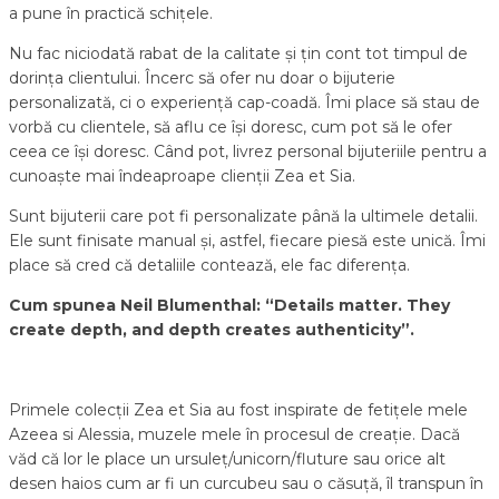
a pune în practică schițele.
Nu fac niciodată rabat de la calitate și țin cont tot timpul de
dorința clientului. Încerc să ofer nu doar o bijuterie
personalizată, ci o experiență cap-coadă. Îmi place să stau de
vorbă cu clientele, să aflu ce își doresc, cum pot să le ofer
ceea ce își doresc. Când pot, livrez personal bijuteriile pentru a
cunoaște mai îndeaproape clienții Zea et Sia.
Sunt bijuterii care pot fi personalizate până la ultimele detalii.
Ele sunt finisate manual și, astfel, fiecare piesă este unică. Îmi
place să cred că detaliile contează, ele fac diferența.
Cum spunea Neil Blumenthal: “Details matter. They
create depth, and depth creates authenticity”.
Primele colecții Zea et Sia au fost inspirate de fetiţele mele
Azeea si Alessia, muzele mele în procesul de creație. Dacă
văd că lor le place un ursuleţ/unicorn/fluture sau orice alt
desen haios cum ar fi un curcubeu sau o căsuță, îl transpun în