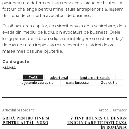
pasiunea m-a determinat să creez acest brand de bijuterii. A
fost un challenge pentru mine latura antreprenorială, ieșeam
din zona de confort a avocaturii de business.
După nașterea copiilor, am simțit nevoia de o schimbare, de a
evada din mediul de lucru, din avocatura de business. Orele
lungi petrecute la birou și lipsa de înțelegere și susținere față
de mame m-au împins să mă reinventez și să îmi dezvolt
marea mea pasiune: bijuteriile.
Cu dragoste,
MAMA
TAGS
advertorial
bijuterii artizanale
bijuteriile zea et sia
oana birsescu
Zea et Sia
Articolul precedent
Articolul următor
GRIJĂ PENTRU TINE ȘI
7 TINY HOUSES CU DESIGN
PENTRU AI TĂI | YOXO
UNIC ÎN CARE TE POȚI CAZA
ÎN ROMÂNIA