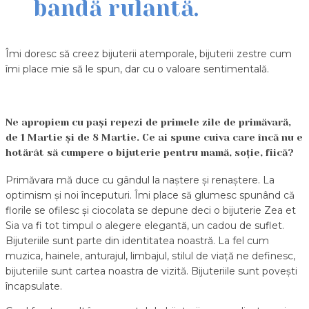
bandă rulantă.
Îmi doresc să creez bijuterii atemporale, bijuterii zestre cum
îmi place mie să le spun, dar cu o valoare sentimentală.
Ne apropiem cu pași repezi de primele zile de primăvară,
de 1 Martie și de 8 Martie. Ce ai spune cuiva care încă nu e
hotărât să cumpere o bijuterie pentru mamă, soție, fiică?
Primăvara mă duce cu gândul la naștere și renaștere. La
optimism și noi începuturi. Îmi place să glumesc spunând că
florile se ofilesc și ciocolata se depune deci o bijuterie Zea et
Sia va fi tot timpul o alegere elegantă, un cadou de suflet.
Bijuteriile sunt parte din identitatea noastră. La fel cum
muzica, hainele, anturajul, limbajul, stilul de viață ne definesc,
bijuteriile sunt cartea noastra de vizită. Bijuteriile sunt povești
încapsulate.