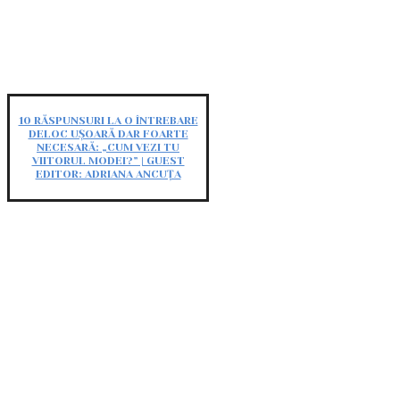
10 RĂSPUNSURI LA O ÎNTREBARE
DELOC UȘOARĂ DAR FOARTE
NECESARĂ: „CUM VEZI TU
VIITORUL MODEI?” | GUEST
EDITOR: ADRIANA ANCUȚA