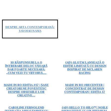
DESPRE ARTA CONTEMPORANĂ:
YAYOI KUSAMA
10 RĂSPUNSURI LA O
(AD) GLOTM LANSEAZĂ O
ÎNTREBARE DELOC UȘOARĂ
EDIȚIE LIMITATĂ CU DESIGN
DAR FOARTE NECESARĂ:
INSPIRAT DE MCLAREN
„CUM VEZI TU VIITORUL...
RACING
MADE IN RO EDIȚIA #17 | ȘASE
MADE IN RO #RECENTER |
CREATORI NE POVESTESC
CONCENTRAT DE DESIGN
DESPRE OBSESIILE LOR
CONTEMPORAN | EDIȚIA 17
CREATIVE...
CAROLINE FERNOLEND
(AD) HELLO TO HILO™! NOILE
(FUNDAȚIA MIHAI EMINESCU
DISPOZITIVE GLO™ PREMIUM,