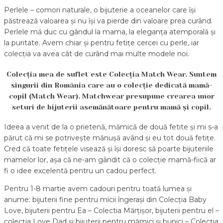
Perlele – comori naturale, o bijuterie a oceanelor care își
păstrează valoarea și nu își va pierde din valoare prea curând.
Perlele mă duc cu gândul la mama, la eleganța atemporală și
la puritate. Avem chiar și pentru fetițe cercei cu perle, iar
colecția va avea cât de curând mai multe modele noi.
Colecția mea de suflet este Colecția Match Wear. Suntem
singurii din România care au o colecție dedicată mamă-
copil (Match Wear). Matchwear presupune crearea unor
seturi de bijuterii asemănătoare pentru mamă și copil.
Ideea a venit de la o prietenă, mămică de două fetite și mi s-a
părut că mi se potrivește mănușă având și eu tot două fetițe.
Cred că toate fetițele visează și își doresc să poarte bijuteriile
mamelor lor, așa că ne-am gândit că o colecție mamă-fiică ar
fi o idee excelentă pentru un cadou perfect.
Pentru 1-8 martie avem cadouri pentru toată lumea și
anume: bijuterii fine pentru micii îngerași din Colecția Baby
Love, bijuterii pentru Ea – Colectia Mărțișor, bijuterii pentru el –
colecția Love Dad și bijuterii pentru mămici și bunici – Colecția