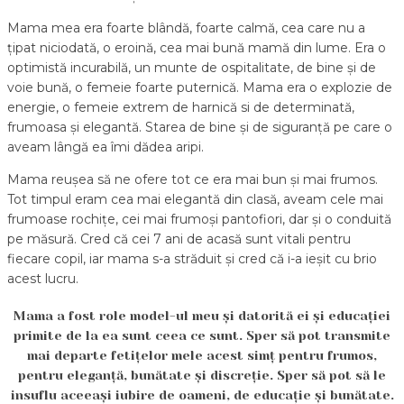
Mama mea era foarte blândă, foarte calmă, cea care nu a
țipat niciodată, o eroină, cea mai bună mamă din lume. Era o
optimistă incurabilă, un munte de ospitalitate, de bine și de
voie bună, o femeie foarte puternică. Mama era o explozie de
energie, o femeie extrem de harnică si de determinată,
frumoasa și elegantă. Starea de bine și de siguranță pe care o
aveam lângă ea îmi dădea aripi.
Mama reușea să ne ofere tot ce era mai bun și mai frumos.
Tot timpul eram cea mai elegantă din clasă, aveam cele mai
frumoase rochițe, cei mai frumoși pantofiori, dar și o conduită
pe măsură. Cred că cei 7 ani de acasă sunt vitali pentru
fiecare copil, iar mama s-a străduit și cred că i-a ieșit cu brio
acest lucru.
Mama a fost role model-ul meu și datorită ei și educației
primite de la ea sunt ceea ce sunt. Sper să pot transmite
mai departe fetițelor mele acest simț pentru frumos,
pentru eleganță, bunătate și discreție. Sper să pot să le
insuflu aceeași iubire de oameni, de educație și bunătate.