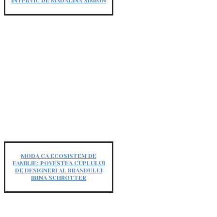
INTERVIU DE MĂDĂLINA SIMION
MODA CA ECOSISTEM DE
FAMILIE: POVESTEA CUPLULUI
DE DESIGNERI AL BRANDULUI
IRINA SCHROTTER