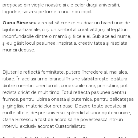
prețioase din viețile noastre și ale celor dragi: aniversări,
logodne, sosirea pe lume a unui nou copil.
Oana Bîrsescu
a reușit să creeze nu doar un brand unic de
bijuterii artizanale, ci și un simbol al creativității și al legăturii
inconfundabile dintre o mamă și fiicele ei. Sub același nume,
și-au găsit locul pasiunea, inspirația, creativitatea și răsplata
muncii depuse.
Bijuteriile reflectă feminitate, putere, încredere și, mai ales,
iubire. În același timp, brandul în sine sărbătorește legătura
dintre membrii unei familii, conexiunile care, prin iubire, pot
rezista oricât de mult timp. Totul reflectă pasiunea pentru
frumos, pentru iubirea onestă și puternică, pentru delicatețea
și gingășia materialelor prețioase. Despre toate acestea și
multe altele, despre universul splendid al unor bijuterii unice,
Oana Bîrsescu a fost de acord să ne povestească într-un
interviu exclusiv acordat Curatorialist.ro: