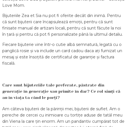
Love Mom.
Bijuteriile Zea et Sia nu pot fi oferite decât din inimă. Pentru
că sunt bijuterii care încapsulează emoții, pentru că sunt
finisate manual de artizani locali, pentru că sunt făcute la noi
în țară și pentru că pot fi personalizate până la ultimul detaliu.
Fiecare bijuterie vine într-o cutie albă semnatură, legată cu o
panglică rosie și va include un card cadou daca ați furnizat un
mesaj și este însoțită de certificatul de garanție și factura
fiscală.
Care sunt bijuteriile tale preferate, păstrate din
generație în generație sau primite în dar? Ce rol simți că
au în viața ta când le porți?
Am câteva bijuterii de la părinții mei, bijuterii de suflet. Am o
pereche de cercei cu inimioare cu tortițe aduse de tatăl meu
din Viena la care țin enorm. Am un pandantiv cumpărat tot de