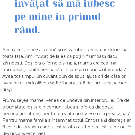
învățat să mă iubesc
pe mine în primul
rând.
Avea acel „je ne sais quoi” și un zâmbet sincer care îi lumina
toata fața. Am învățat de la ea ca poți fi frumoasă dacă
zâmbești. Deși era o femeie simplă, mama era cea mai
frumoasă și iubită persoană din câte am cunoscut vreodată.
Avea tot timpul un cuvânt bun de spus, ajuta ori de câte ori
avea ocazia și îi plăcea să fie înconjurată de familie și oameni
dragi.
Frumusețea mamei venea de undeva din interiorul ei. Era de
o bunătate ieșită din comun, iubea și oferea dragoste
necondiționat deși pentru ea viața nu fusese una prea ușoară.
Pentru mama familia a însemnat totul. Empatia și discreția ar
fi cele două valori care au călăuzit-o atât pe ea, cât și pe noi în
decursul acestei vieți.