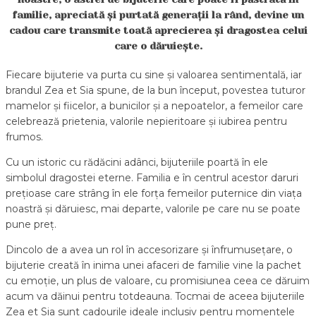
familie, apreciată și purtată generații la rând, devine un
cadou care transmite toată aprecierea și dragostea celui
care o dăruiește.
Fiecare bijuterie va purta cu sine și valoarea sentimentală, iar
brandul Zea et Sia spune, de la bun început, povestea tuturor
mamelor și fiicelor, a bunicilor și a nepoatelor, a femeilor care
celebrează prietenia, valorile nepieritoare și iubirea pentru
frumos.
Cu un istoric cu rădăcini adânci, bijuteriile poartă în ele
simbolul dragostei eterne. Familia e în centrul acestor daruri
prețioase care strâng în ele forța femeilor puternice din viața
noastră și dăruiesc, mai departe, valorile pe care nu se poate
pune preț.
Dincolo de a avea un rol în accesorizare și înfrumusețare, o
bijuterie creată în inima unei afaceri de familie vine la pachet
cu emoție, un plus de valoare, cu promisiunea ceea ce dăruim
acum va dăinui pentru totdeauna. Tocmai de aceea bijuteriile
Zea et Sia sunt cadourile ideale inclusiv pentru momentele