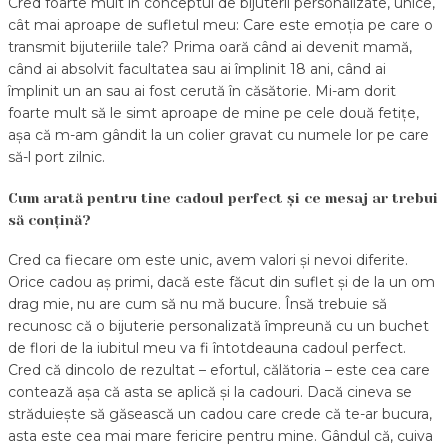
Cred foarte mult în conceptul de bijuterii personalizate, unice,
cât mai aproape de sufletul meu: Care este emoția pe care o
transmit bijuteriile tale? Prima oară când ai devenit mamă,
când ai absolvit facultatea sau ai împlinit 18 ani, când ai
împlinit un an sau ai fost cerută în căsătorie. Mi-am dorit
foarte mult să le simt aproape de mine pe cele două fetițe,
așa că m-am gândit la un colier gravat cu numele lor pe care
să-l port zilnic.
Cum arată pentru tine cadoul perfect și ce mesaj ar trebui
să conțină?
Cred ca fiecare om este unic, avem valori și nevoi diferite.
Orice cadou aș primi, dacă este făcut din suflet și de la un om
drag mie, nu are cum să nu mă bucure. Însă trebuie să
recunosc că o bijuterie personalizată împreună cu un buchet
de flori de la iubitul meu va fi întotdeauna cadoul perfect.
Cred că dincolo de rezultat – efortul, călătoria – este cea care
contează așa că asta se aplică și la cadouri. Dacă cineva se
străduiește să găsească un cadou care crede că te-ar bucura,
asta este cea mai mare fericire pentru mine. Gândul că, cuiva