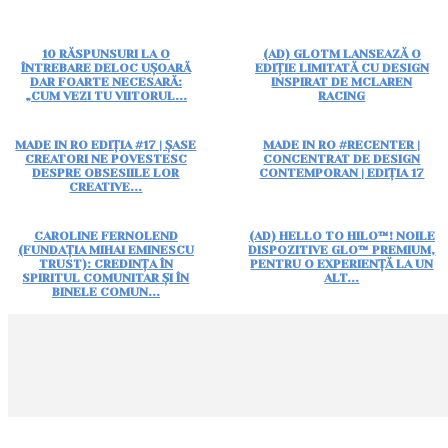
10 RĂSPUNSURI LA O
(AD) GLOTM LANSEAZĂ O
ÎNTREBARE DELOC UȘOARĂ
EDIȚIE LIMITATĂ CU DESIGN
DAR FOARTE NECESARĂ:
INSPIRAT DE MCLAREN
„CUM VEZI TU VIITORUL...
RACING
MADE IN RO EDIȚIA #17 | ȘASE
MADE IN RO #RECENTER |
CREATORI NE POVESTESC
CONCENTRAT DE DESIGN
DESPRE OBSESIILE LOR
CONTEMPORAN | EDIȚIA 17
CREATIVE...
CAROLINE FERNOLEND
(AD) HELLO TO HILO™! NOILE
(FUNDAȚIA MIHAI EMINESCU
DISPOZITIVE GLO™ PREMIUM,
TRUST): CREDINȚA ÎN
PENTRU O EXPERIENȚĂ LA UN
SPIRITUL COMUNITAR ȘI ÎN
ALT...
BINELE COMUN...