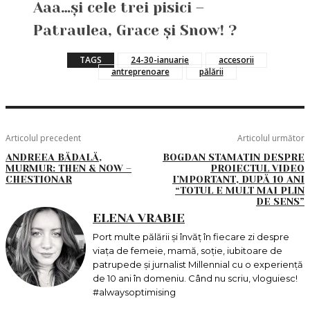
Aaa…și cele trei pisici –
Patraulea, Grace și Snow! ?
TAGS
24-30-ianuarie
accesorii
antreprenoare
pălării
Articolul precedent
Articolul următor
ANDREEA BĂDALĂ,
BOGDAN STAMATIN DESPRE
MURMUR: THEN & NOW –
PROIECTUL VIDEO
CHESTIONAR
I’MPORTANT, DUPĂ 10 ANI
“TOTUL E MULT MAI PLIN
DE SENS”
ELENA VRABIE
Port multe pălării și învăț în fiecare zi despre
viața de femeie, mamă, soție, iubitoare de
patrupede și jurnalist Millennial cu o experiență
de 10 ani în domeniu. Când nu scriu, vloguiesc!
#alwaysoptimising