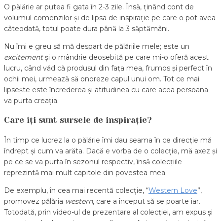
O pălărie ar putea fi gata în 2-3 zile. Însă, ținând cont de
volumul comenzilor și de lipsa de inspirație pe care o pot avea
câteodată, totul poate dura până la 3 săptămâni.
Nu îmi e greu să mă despart de pălăriile mele; este un
excitement
și o mândrie deosebită pe care mi-o oferă acest
lucru, când văd că produsul din fața mea, frumos și perfect în
ochii mei, urmează să onoreze capul unui om. Tot ce mai
lipsește este încrederea și atitudinea cu care acea persoana
va purta creația.
Care îți sunt sursele de inspirație?
În timp ce lucrez la o pălărie îmi dau seama în ce direcție mă
îndrept și cum va arăta. Dacă e vorba de o colecție, mă axez și
pe ce se va purta în sezonul respectiv, însă colecțiile
reprezintă mai mult capitole din povestea mea.
De exemplu, în cea mai recentă colecție, “
Western Love
”,
promovez pălăria
western
, care a început să se poarte iar.
Totodată, prin video-ul de prezentare al colecției, am expus și