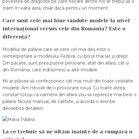
povestea de dragoste pe care fiecare dintre noi ar trebui să o
trăim în viața asta, chiar dacă pentru un moment.
Care sunt cele mai bine vândute modele la nivel
internațional versus cele din România? Este o
diferență?
Modelul de pălărie care se cere cel mai des este o
reinterpretare a modelului Fedora, cu borul mai lat și drept.
Din păcate, sunt prea puține persoane, atât din afară, cât și
din România, care îndrăznesc și alte modele.
Mi-ar plăcea să confecționez cât mai mult din toate celelalte
modele. Am nevoie de o provocare nouă. Cu toate astea,
constat totuși că oamenii din afară știu să repereze mai bine o
pălărie făcută manual, de calitate, și acordă o atenție
deosebită detaliilor.
La ce trebuie să ne uităm înainte de a cumpăra o