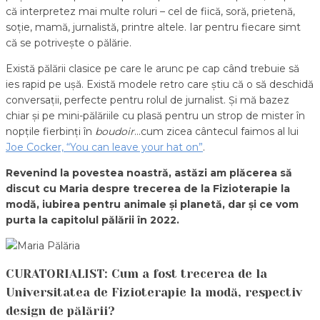
că interpretez mai multe roluri – cel de fiică, soră, prietenă,
soție, mamă, jurnalistă, printre altele. Iar pentru fiecare simt
că se potrivește o pălărie.
Există pălării clasice pe care le arunc pe cap când trebuie să
ies rapid pe ușă. Există modele retro care știu că o să deschidă
conversații, perfecte pentru rolul de jurnalist. Și mă bazez
chiar și pe mini-pălăriile cu plasă pentru un strop de mister în
nopțile fierbinți în
boudoir
…cum zicea cântecul faimos al lui
Joe Cocker, “You can leave your hat on”
.
Revenind la povestea noastră, astăzi am plăcerea să
discut cu Maria despre trecerea de la Fizioterapie la
modă, iubirea pentru animale și planetă, dar și ce vom
purta la capitolul pălării în 2022.
CURATORIALIST: Cum a fost trecerea de la
Universitatea de Fizioterapie la modă, respectiv
design de pălării?