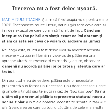
Trecerea nu a fost deloc ușoară.
MARIA DUMITRACHE:
Știam că fizioterapia nu e pentru mine
100%. Încercasem multe lucruri, dar nu găsisem ceva care să
îmi dea extazul pe care voiam să îl simt de fapt.
Când am
început să fac pălării am simțit exact ce îmi doream și
știam că asta era ceva ce voiam cu ardoare să urmez.
Pe lângă asta, nu mi-a fost deloc ușor să abordez această
meserie – cultura în România vis-a-vis de pălării era una
aproape uitată, ca meserie și ca modă. Și acum, observ că
oamenii nu acordă pălăriei prioritatea și atenția care ar
trebui.
Din punctul meu de vedere, pălăria este o necesitate
prezentată sub forma unui accesoriu, nu doar accesoriul care
îți umple o ținută sau te ajută în caz de
“
bad hair day”
.
Să nu
uităm că pe vremuri pălăria reprezenta statutul nostru
social. Chiar
și în zilele noastre, aceasta te scoate în față și îți
oferă validarea pe care cu toții o căutăm, de cele mai multe