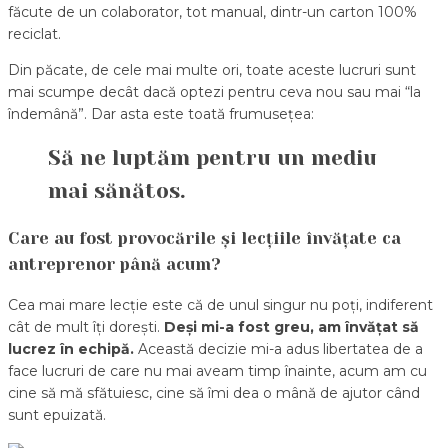
făcute de un colaborator, tot manual, dintr-un carton 100%
reciclat.
Din păcate, de cele mai multe ori, toate aceste lucruri sunt
mai scumpe decât dacă optezi pentru ceva nou sau mai “la
îndemână”. Dar asta este toată frumusețea:
Să ne luptăm pentru un mediu
mai sănătos.
Care au fost provocările și lecțiile învățate ca
antreprenor până acum?
Cea mai mare lecție este că de unul singur nu poți, indiferent
cât de mult îți dorești.
Deși mi-a fost greu, am învățat să
lucrez în echipă.
Această decizie mi-a adus libertatea de a
face lucruri de care nu mai aveam timp înainte, acum am cu
cine să mă sfătuiesc, cine să îmi dea o mână de ajutor când
sunt epuizată.