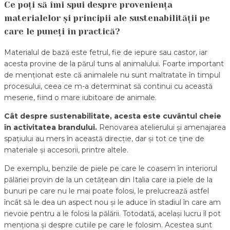
Ce poți să îmi spui despre proveniența
materialelor și principii ale sustenabilității pe
care le puneți în practică?
Materialul de bază este fetrul, fie de iepure sau castor, iar
acesta provine de la părul tuns al animalului. Foarte important
de menționat este că animalele nu sunt maltratate în timpul
procesului, ceea ce m-a determinat să continui cu această
meserie, fiind o mare iubitoare de animale.
Cât despre sustenabilitate, acesta este cuvântul cheie
în activitatea brandului.
Renovarea atelierului și amenajarea
spațiului au mers în această direcție, dar și tot ce ține de
materiale și accesorii, printre altele.
De exemplu, benzile de piele pe care le coasem în interiorul
pălăriei provin de la un cetățean din Italia care ia piele de la
bunuri pe care nu le mai poate folosi, le prelucrează astfel
încât să le dea un aspect nou și le aduce în stadiul în care am
nevoie pentru a le folosi la pălării. Totodată, același lucru îl pot
menționa și despre cutiile pe care le folosim. Acestea sunt