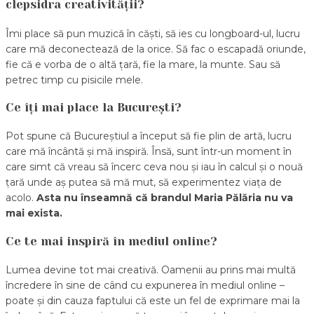
clepsidra creativității?
Îmi place să pun muzică în căști, să ies cu longboard-ul, lucru
care mă deconectează de la orice. Să fac o escapadă oriunde,
fie că e vorba de o altă țară, fie la mare, la munte. Sau să
petrec timp cu pisicile mele.
Ce îți mai place la București?
Pot spune că Bucureștiul a început să fie plin de artă, lucru
care mă încântă și mă inspiră. Însă, sunt într-un moment în
care simt că vreau să încerc ceva nou și iau în calcul și o nouă
țară unde aș putea să mă mut, să experimentez viața de
acolo.
Asta nu înseamnă că brandul Maria Pălăria nu va
mai exista.
Ce te mai inspiră în mediul online?
Lumea devine tot mai creativă. Oamenii au prins mai multă
încredere în sine de când cu expunerea în mediul online –
poate și din cauza faptului că este un fel de exprimare mai la