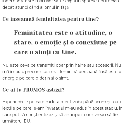
îndemână. Este mai ușor să te expui în spatele unui ecran
decât atunci când ai omul în față.
Ce înseamnă feminitatea pentru tine?
Feminitatea este o atitudine, o
stare, o emoție și o conexiune pe
care o simți cu tine.
Nu este ceva ce transmiți doar prin haine sau accesorii. Nu
mă îmbrac precum cea mai feminină persoană, însă este o
energie pe care o dețin și o simt.
Ce ai tu FRUMOS astăzi?
Experiențele pe care mi le-a oferit viața până acum și toate
lecțiile pe care le-am învățat și m-au adus în acest stadiu, în
care pot să conștientizez și să anticipez cum vreau să fie
următorul EU.