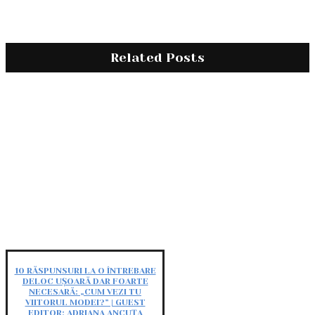
Related Posts
10 RĂSPUNSURI LA O ÎNTREBARE
DELOC UȘOARĂ DAR FOARTE
NECESARĂ: „CUM VEZI TU
VIITORUL MODEI?” | GUEST
EDITOR: ADRIANA ANCUȚA