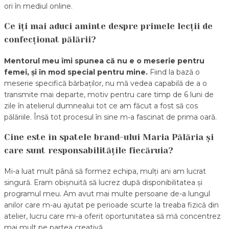
ori în mediul online.
Ce îți mai aduci aminte despre primele lecții de
confecționat pălării?
Mentorul meu
î
mi spunea că nu e o meserie pentru
femei, și în mod special pentru mine.
Fiind la bază o
meserie specifică bărbaților, nu mă vedea capabilă de a o
transmite mai departe, motiv pentru care timp de 6 luni de
zile în atelierul dumnealui tot ce am făcut a fost să cos
pălăriile. Însă tot procesul în sine m-a fascinat de prima oară.
Cine este în spatele brand-ului Maria Pălăria și
care sunt responsabilitățile fiecăruia?
Mi-a luat mult până să formez echipa, mulți ani am lucrat
singură. Eram obișnuită să lucrez după disponibilitatea și
programul meu. Am avut mai multe persoane de-a lungul
anilor care m-au ajutat pe perioade scurte la treaba fizică din
atelier, lucru care mi-a oferit oportunitatea să mă concentrez
mai mult pe partea creativă.