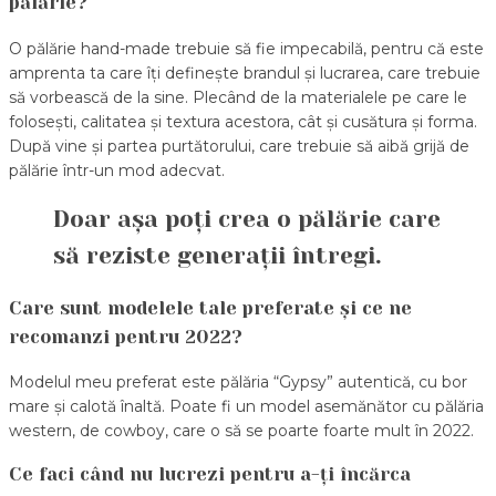
pălărie?
O pălărie hand-made trebuie să fie impecabilă, pentru că este
amprenta ta care îți definește brandul și lucrarea, care trebuie
să vorbească de la sine. Plecând de la materialele pe care le
folosești, calitatea și textura acestora, cât și cusătura și forma.
După vine și partea purtătorului, care trebuie să aibă grijă de
pălărie într-un mod adecvat.
Doar așa poți crea o pălărie care
să reziste generații întregi.
Care sunt modelele tale preferate și ce ne
recomanzi pentru 2022?
Modelul meu preferat este pălăria “Gypsy” autentică, cu bor
mare și calotă înaltă. Poate fi un model asemănător cu pălăria
western, de cowboy, care o să se poarte foarte mult în 2022.
Ce faci când nu lucrezi pentru a-ți încărca