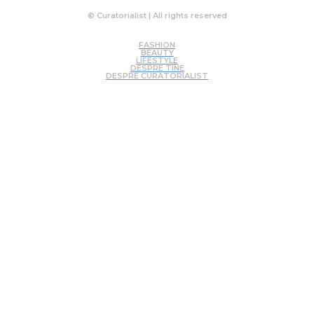
© Curatorialist | All rights reserved
FASHION
BEAUTY
LIFESTYLE
DESPRE TINE
DESPRE CURATORIALIST