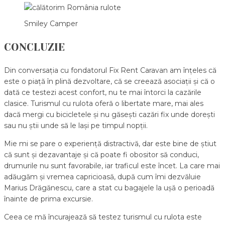
Smiley Camper
CONCLUZIE
Din conversația cu fondatorul Fix Rent Caravan am înțeles că
este o piață în plină dezvoltare, că se creează asociații și că o
dată ce testezi acest confort, nu te mai întorci la cazările
clasice. Turismul cu rulota oferă o libertate mare, mai ales
dacă mergi cu bicicletele și nu găsești cazări fix unde dorești
sau nu știi unde să le lași pe timpul nopții.
Mie mi se pare o experiență distractivă, dar este bine de știut
că sunt și dezavantaje și că poate fi obositor să conduci,
drumurile nu sunt favorabile, iar traficul este încet. La care mai
adăugăm și vremea capricioasă, după cum îmi dezvăluie
Marius Drăgănescu, care a stat cu bagajele la ușă o perioadă
înainte de prima excursie.
Ceea ce mă încurajează să testez turismul cu rulota este