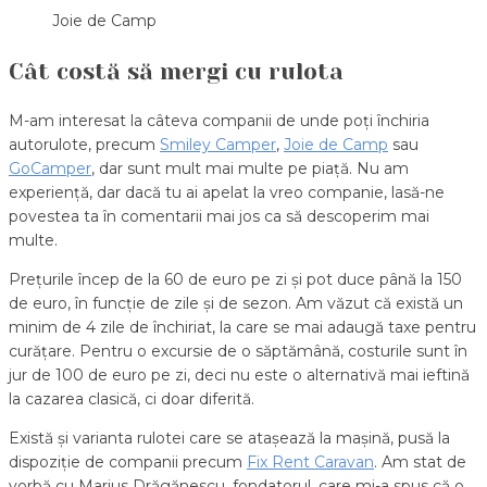
Joie de Camp
Cât costă să mergi cu rulota
M-am interesat la câteva companii de unde poți închiria
autorulote, precum
Smiley Camper
,
Joie de Camp
sau
GoCamper
, dar sunt mult mai multe pe piață. Nu am
experiență, dar dacă tu ai apelat la vreo companie, lasă-ne
povestea ta în comentarii mai jos ca să descoperim mai
multe.
Prețurile încep de la 60 de euro pe zi și pot duce până la 150
de euro, în funcție de zile și de sezon. Am văzut că există un
minim de 4 zile de închiriat, la care se mai adaugă taxe pentru
curățare. Pentru o excursie de o săptămână, costurile sunt în
jur de 100 de euro pe zi, deci nu este o alternativă mai ieftină
la cazarea clasică, ci doar diferită.
Există și varianta rulotei care se atașează la mașină, pusă la
dispoziție de companii precum
Fix Rent Caravan
. Am stat de
vorbă cu Marius Drăgănescu, fondatorul, care mi-a spus că o