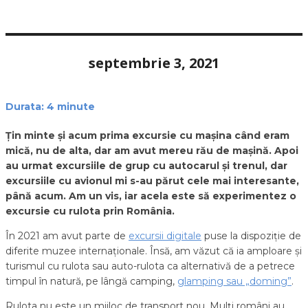
septembrie 3, 2021
Durata:
4
minute
Țin minte și acum prima excursie cu mașina când eram
mică, nu de alta, dar am avut mereu rău de mașină. Apoi
au urmat excursiile de grup cu autocarul și trenul, dar
excursiile cu avionul mi s-au părut cele mai interesante,
până acum. Am un vis, iar acela este să experimentez o
excursie cu rulota prin România.
În 2021 am avut parte de
excursii digitale
puse la dispoziție de
diferite muzee internaționale. Însă, am văzut că ia amploare și
turismul cu rulota sau auto-rulota ca alternativă de a petrece
timpul în natură, pe lângă camping,
glamping sau „doming”
.
Rulota nu este un mijloc de transport nou. Mulți români au