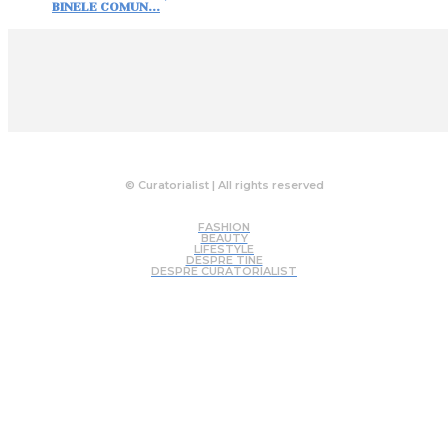
BINELE COMUN...
© Curatorialist | All rights reserved
FASHION
BEAUTY
LIFESTYLE
DESPRE TINE
DESPRE CURATORIALIST