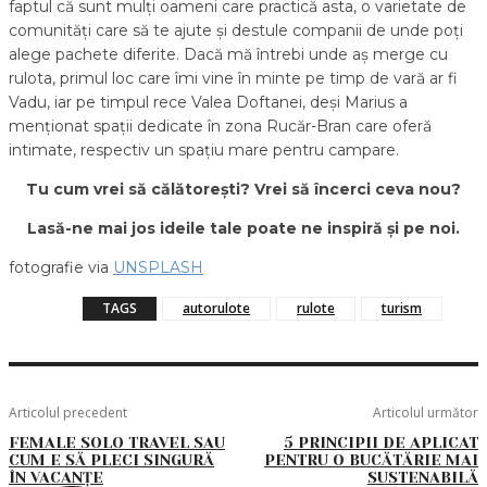
faptul că sunt mulți oameni care practică asta, o varietate de
comunități care să te ajute și destule companii de unde poți
alege pachete diferite. Dacă mă întrebi unde aș merge cu
rulota, primul loc care îmi vine în minte pe timp de vară ar fi
Vadu, iar pe timpul rece Valea Doftanei, deși Marius a
menționat spații dedicate în zona Rucăr-Bran care oferă
intimate, respectiv un spațiu mare pentru campare.
Tu cum vrei să călătorești? Vrei să încerci ceva nou?
Lasă-ne mai jos ideile tale poate ne inspiră și pe noi.
fotografie via
UNSPLASH
TAGS
autorulote
rulote
turism
Articolul precedent
Articolul următor
FEMALE SOLO TRAVEL SAU
5 PRINCIPII DE APLICAT
CUM E SĂ PLECI SINGURĂ
PENTRU O BUCĂTĂRIE MAI
ÎN VACANȚE
SUSTENABILĂ