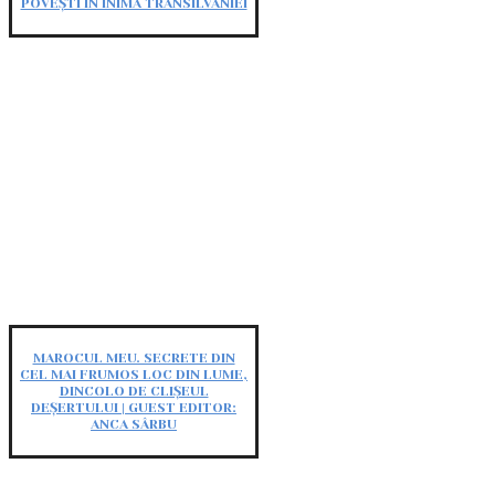
POVEȘTI ÎN INIMA TRANSILVANIEI
MAROCUL MEU. SECRETE DIN
CEL MAI FRUMOS LOC DIN LUME,
DINCOLO DE CLIȘEUL
DEȘERTULUI | GUEST EDITOR:
ANCA SÂRBU