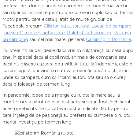
preferat de-a lungul anilor să cumpere un model mai vechi
sau doar să închirieze pentru o excursie în cuplu sau cu familia.
Motiv pentru care există și atât de multe grupuri pe
Facebook, precum
Călători cu autorulota
,
Locuri de campare
,,on și off” rulote și autorulote
,
Rulotiștii offcamping
,
Rulotiști
on camping
sau cel mai mare, general,
Camping în România
.
Rulotele mi se par ideale dacă vrei să călătorești cu casa după
tine, în special dacă ai copii mici, animale de companie sau
dacă nu găsești cazarea potrivită. Ai totul la îndemână, este o
cazare sigură, dar vine cu câteva provocări dacă nu știi exact
unde să campezi, cum să încarci autorulota sau să o cureți
dacă o folosești pe termen lung.
În pandemie, ideea de a merge cu rulota la mare sau la
munte mi s-a părut un plan distractiv și sigur. Însă, închiriatul
acestui vehicul vine cu câteva costuri ridicate. Motiv pentru
care înțeleg de ce pasionații au preferat să cumpere o rulotă,
merită investiția pe termen lung.