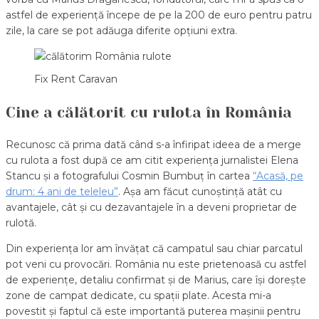
astfel de experiență începe de pe la 200 de euro pentru patru
zile, la care se pot adăuga diferite opțiuni extra.
Fix Rent Caravan
Cine a călătorit cu rulota în România
Recunosc că prima dată când s-a înfiripat ideea de a merge
cu rulota a fost după ce am citit experiența jurnalistei Elena
Stancu și a fotografului Cosmin Bumbuț în cartea
“Acasă, pe
drum: 4 ani de teleleu”
. Așa am făcut cunoștință atât cu
avantajele, cât și cu dezavantajele în a deveni proprietar de
rulotă.
Din experiența lor am învățat că campatul sau chiar parcatul
pot veni cu provocări. România nu este prietenoasă cu astfel
de experiențe, detaliu confirmat și de Marius, care își dorește
zone de campat dedicate, cu spații plate. Acesta mi-a
povestit și faptul că este importantă puterea mașinii pentru