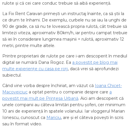
rulote și că cei care conduc trebuie să aibă experiență.
La Fix Rent Caravan primești un instructaj înainte, ca să știi la
ce drum te înhami. De exemplu, curbele nu se iau la unghi de
90 de grade, ca să nu te lovească propria rulotă, cât trebuie să
limitezi viteza, aproximativ 80km/h, iar pentru campat trebuie
să iei în considerare lungimea mașinii + rulotă, aproximativ 12
metri, printre multe altele.
Printre proprietarii de rulote pe care i-am descoperit în mediul
digital se numără Dana Rogoz. Ea
a povestit pe blog mai
multe experiențe cu casa pe roți
, dacă vrei să aprofundezi
subiectul.
Când vine vorba despre închiriat, am văzut că
Ioana Chicet-
Macoveiciuc
a optat pentru o companie despre care
a
povestit mai mult pe Prințesa Urbană
. Aici am descoperit că
unele companii au câteva limitări pentru șoferi, cer minimum
10 ani de experiență în spatele volanului. Iar vloggerul Marian
Ionescu, cunoscut ca
Mariciu
, are și el câteva povești în scris
sau în format video.