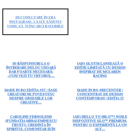
DECONECTARE ÎN ERA
INSTAGRAM: 3 SATE SĂSEȘTI
UNDE SĂ-ȚI ÎNCARCI BATERIILE
10 RĂSPUNSURI LA O
(AD) GLOTM LANSEAZĂ O
ÎNTREBARE DELOC UȘOARĂ
EDIȚIE LIMITATĂ CU DESIGN
DAR FOARTE NECESARĂ:
INSPIRAT DE MCLAREN
„CUM VEZI TU VIITORUL...
RACING
MADE IN RO EDIȚIA #17 | ȘASE
MADE IN RO #RECENTER |
CREATORI NE POVESTESC
CONCENTRAT DE DESIGN
DESPRE OBSESIILE LOR
CONTEMPORAN | EDIȚIA 17
CREATIVE...
CAROLINE FERNOLEND
(AD) HELLO TO HILO™! NOILE
(FUNDAȚIA MIHAI EMINESCU
DISPOZITIVE GLO™ PREMIUM,
TRUST): CREDINȚA ÎN
PENTRU O EXPERIENȚĂ LA UN
SPIRITUL COMUNITAR ȘI ÎN
ALT...