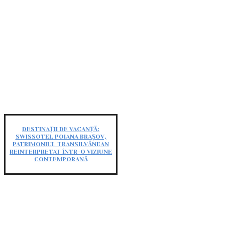
DESTINAȚII DE VACANȚĂ:
SWISSOTEL POIANA BRAȘOV,
PATRIMONIUL TRANSILVĂNEAN
REINTERPRETAT ÎNTR-O VIZIUNE
CONTEMPORANĂ