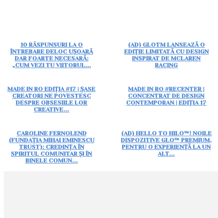
10 RĂSPUNSURI LA O
(AD) GLOTM LANSEAZĂ O
ÎNTREBARE DELOC UȘOARĂ
EDIȚIE LIMITATĂ CU DESIGN
DAR FOARTE NECESARĂ:
INSPIRAT DE MCLAREN
„CUM VEZI TU VIITORUL...
RACING
MADE IN RO EDIȚIA #17 | ȘASE
MADE IN RO #RECENTER |
CREATORI NE POVESTESC
CONCENTRAT DE DESIGN
DESPRE OBSESIILE LOR
CONTEMPORAN | EDIȚIA 17
CREATIVE...
CAROLINE FERNOLEND
(AD) HELLO TO HILO™! NOILE
(FUNDAȚIA MIHAI EMINESCU
DISPOZITIVE GLO™ PREMIUM,
TRUST): CREDINȚA ÎN
PENTRU O EXPERIENȚĂ LA UN
SPIRITUL COMUNITAR ȘI ÎN
ALT...
BINELE COMUN...