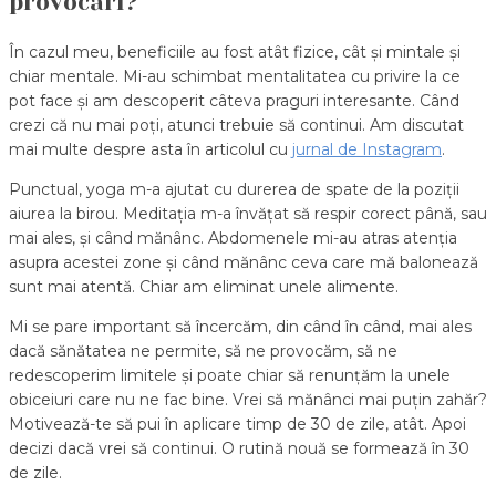
provocări?
În cazul meu, beneficiile au fost atât fizice, cât și mintale și
chiar mentale. Mi-au schimbat mentalitatea cu privire la ce
pot face și am descoperit câteva praguri interesante. Când
crezi că nu mai poți, atunci trebuie să continui. Am discutat
mai multe despre asta în articolul cu
jurnal de Instagram
.
Punctual, yoga m-a ajutat cu durerea de spate de la poziții
aiurea la birou. Meditația m-a învățat să respir corect până, sau
mai ales, și când mănânc. Abdomenele mi-au atras atenția
asupra acestei zone și când mănânc ceva care mă balonează
sunt mai atentă. Chiar am eliminat unele alimente.
Mi se pare important să încercăm, din când în când, mai ales
dacă sănătatea ne permite, să ne provocăm, să ne
redescoperim limitele și poate chiar să renunțăm la unele
obiceiuri care nu ne fac bine. Vrei să mănânci mai puțin zahăr?
Motivează-te să pui în aplicare timp de 30 de zile, atât. Apoi
decizi dacă vrei să continui. O rutină nouă se formează în 30
de zile.