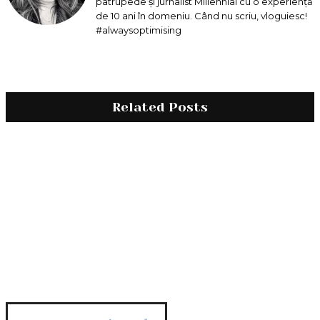
patrupede și jurnalist Millennial cu o experiență
de 10 ani în domeniu. Când nu scriu, vloguiesc!
#alwaysoptimising
Related Posts