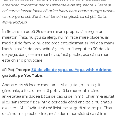
american cunoscut pentru sistemele de siguranță. El este și
cel care a lansat ideea că orice lucru care poate merge prost…
va merge prost. Sună mai bine în engleză, ca să știi. Gata.
#overandout
]
În fiecare an după 25 de ani mi-am propus să alerg la un
maraton. Însă, nu știu să alerg, nu îmi face mare plăcere, iar
medicul de familie nu este prea entuziasmat să îmi dea mână
liberă la astfel de provocări. Așa că, am început cu 30 de zile
de yoga, dar șase ani mai târziu, încă practic, așa că nu mai
este chiar o provocare.
#1 Poți începe
30 de zile de yoga cu Yoga with Adriene
,
gratuit, pe YouTube.
Apoi am zis să încerc meditația. M-a ajutat, mi-a liniștit
gândurile, a fost o unealtă potrivită la momentul când
anxietatea îmi dădea bătăi de cap și de inimă. Chiar m-a ajutat
și cu sănătatea fizică într-o perioadă când analizele nu arătau
excelent. M-a învățat să mă liniștesc singură și să respir. Chiar
dacă nu mai practic zilnic, încă adorm numărând ca să îmi