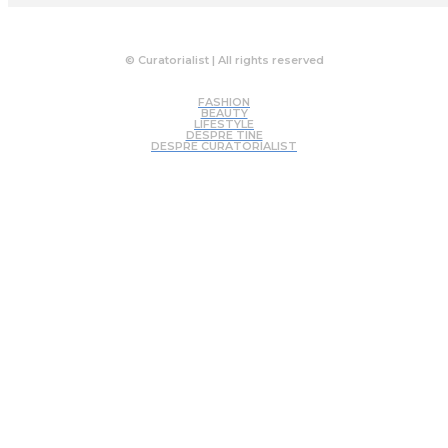
© Curatorialist | All rights reserved
FASHION
BEAUTY
LIFESTYLE
DESPRE TINE
DESPRE CURATORIALIST