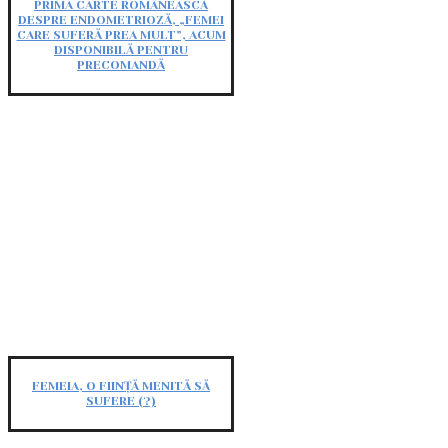
PRIMA CARTE ROMÂNEASCĂ
DESPRE ENDOMETRIOZĂ, „FEMEI
CARE SUFERĂ PREA MULT”, ACUM
DISPONIBILĂ PENTRU
PRECOMANDĂ
FEMEIA, O FIINȚĂ MENITĂ SĂ
SUFERE (?)