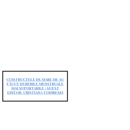
CUM FRUCTELE DE MARE MI-AU
FĂCUT DURERILE MENSTRUALE
MAI SUPORTABILE | GUEST
EDITOR: CRISTIANA TODIRESEI