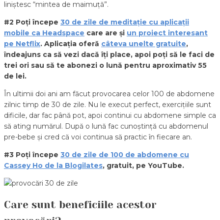
liniștesc “mintea de maimuță”.
#2 Poți începe
30 de zile de meditație cu aplicații
mobile ca Headspace
care are și
un proiect interesant
pe Netflix
. Aplicația oferă
câteva unelte gratuite
,
îndeajuns ca să vezi dacă îți place, apoi poți să le faci de
trei ori sau să te abonezi o lună pentru aproximativ 55
de lei.
În ultimii doi ani am făcut provocarea celor 100 de abdomene
zilnic timp de 30 de zile. Nu le execut perfect, exercițiile sunt
dificile, dar fac până pot, apoi continui cu abdomene simple ca
să ating numărul. După o lună fac cunoștință cu abdomenul
pre-bebe și cred că voi continua să practic în fiecare an.
#3 Poți începe
30 de zile de 100 de abdomene cu
Cassey Ho de la Blogilates
, gratuit, pe YouTube.
Care sunt beneficiile acestor