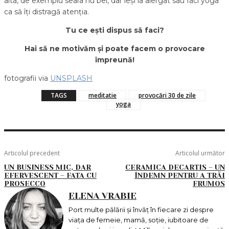
alta, de exemplu seara nu bei, dar ieși la alergat sau faci yoga
ca să îți distragă atenția.
Tu ce ești dispus să faci?
Hai să ne motivăm și poate facem o provocare
împreună!
fotografii via
UNSPLASH
TAGS
meditatie
provocări 30 de zile
yoga
Articolul precedent
Articolul următor
UN BUSINESS MIC, DAR
CERAMICA DECARTIS – UN
EFERVESCENT – FATA CU
ÎNDEMN PENTRU A TRĂI
PROSECCO
FRUMOS
ELENA VRABIE
Port multe pălării și învăț în fiecare zi despre
viața de femeie, mamă, soție, iubitoare de