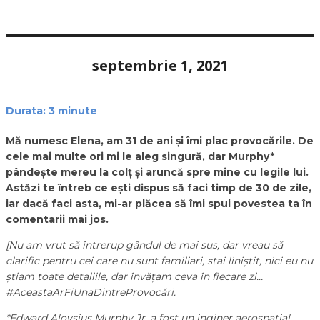
septembrie 1, 2021
Durata:
3
minute
Mă numesc Elena, am 31 de ani și îmi plac provocările. De
cele mai multe ori mi le aleg singură, dar Murphy*
pândește mereu la colț și aruncă spre mine cu legile lui.
Astăzi te întreb ce ești dispus să faci timp de 30 de zile,
iar dacă faci asta, mi-ar plăcea să îmi spui povestea ta în
comentarii mai jos.
[
Nu am vrut să întrerup gândul de mai sus, dar vreau să
clarific pentru cei care nu sunt familiari, stai liniștit, nici eu nu
știam toate detaliile, dar învățam ceva în fiecare zi…
#AceastaArFiUnaDintreProvocări.
*Edward Aloysius Murphy Jr. a fost un inginer aerospațial