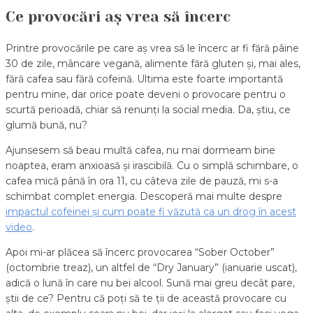
Ce provocări aș vrea să încerc
Printre provocările pe care aș vrea să le încerc ar fi fără pâine
30 de zile, mâncare vegană, alimente fără gluten și, mai ales,
fără cafea sau fără cofeină. Ultima este foarte importantă
pentru mine, dar orice poate deveni o provocare pentru o
scurtă perioadă, chiar să renunți la social media. Da, știu, ce
glumă bună, nu?
Ajunsesem să beau multă cafea, nu mai dormeam bine
noaptea, eram anxioasă și irascibilă. Cu o simplă schimbare, o
cafea mică până în ora 11, cu câteva zile de pauză, mi s-a
schimbat complet energia. Descoperă mai multe despre
impactul cofeinei și cum poate fi văzută ca un drog în acest
video
.
Apoi mi-ar plăcea să încerc provocarea “Sober October”
(octombrie treaz), un altfel de “Dry January” (ianuarie uscat),
adică o lună în care nu bei alcool. Sună mai greu decât pare,
știi de ce? Pentru că poți să te ții de această provocare cu