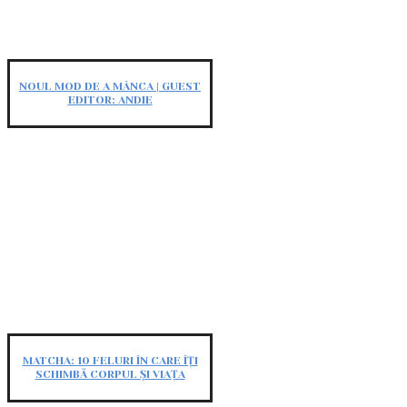
NOUL MOD DE A MÂNCA | GUEST
EDITOR: ANDIE
MATCHA: 10 FELURI ÎN CARE ÎȚI
SCHIMBĂ CORPUL ȘI VIAȚA