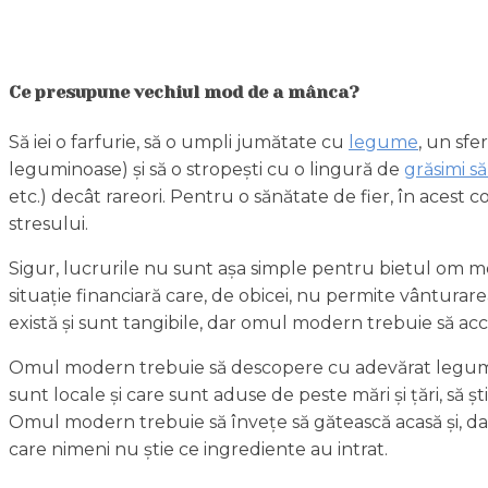
Ce presupune vechiul mod de a mânca?
Să iei o farfurie, să o umpli jumătate cu
legume
, un sfe
leguminoase) și să o stropești cu o lingură de
grăsimi s
etc.) decât rareori. Pentru o sănătate de fier, în acest
stresului.
Sigur, lucrurile nu sunt așa simple pentru bietul om 
situație financiară care, de obicei, nu permite vânturar
există și sunt tangibile, dar omul modern trebuie să a
Omul modern trebuie să descopere cu adevărat legumele, di
sunt locale și care sunt aduse de peste mări și țări, să
Omul modern trebuie să învețe să gătească acasă și, dac
care nimeni nu știe ce ingrediente au intrat.