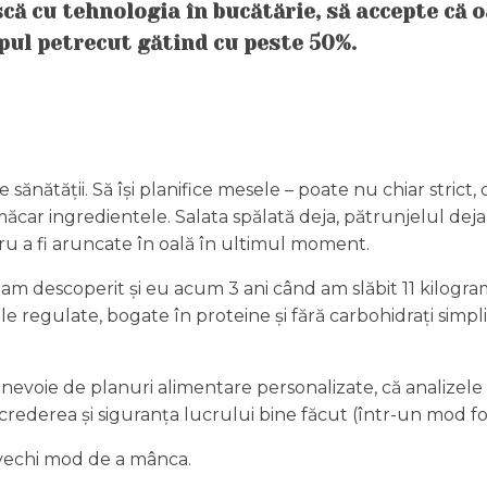
 cu tehnologia în bucătărie, să accepte că oa
ul petrecut gătind cu peste 50%.
sănătății. Să își planifice mesele – poate nu chiar stric
 măcar ingredientele. Salata spălată deja, pătrunjelul dej
tru a fi aruncate în oală în ultimul moment.
am descoperit și eu acum 3 ani când am slăbit 11 kilogra
le regulate, bogate în proteine și fără carbohidrați simpli, 
evoie de planuri alimentare personalizate, că analizele îi 
erea și siguranța lucrului bine făcut (într-un mod foart
u vechi mod de a mânca.