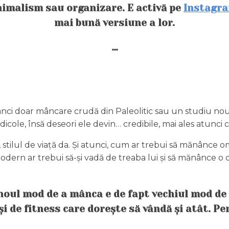
inimalism sau organizare. E activă pe
Instagr
mai bună versiune a lor.
…
nci doar mâncare crudă din Paleolitic sau un studiu no
dicole, însă deseori ele devin… credibile, mai ales atunci 
, stilul de viață da. Și atunci, cum ar trebui să mănânc
dern ar trebui să-și vadă de treaba lui și să mănânce o d
ă noul mod de a mânca e de fapt vechiul mod d
i de fitness care dorește să vândă și atât. P