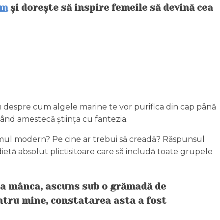
am
și dorește să inspire femeile să devină cea
u despre cum algele marine te vor purifica din cap până
când amestecă știința cu fantezia.
e omul modern? Pe cine ar trebui să creadă? Răspunsul
ietă absolut plictisitoare care să includă toate grupele
e a mânca, ascuns sub o grămadă de
entru mine, constatarea asta a fost