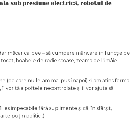
la sub presiune electrică, robotul de
t, dar măcar ca idee – să cumpere mâncare în funcție de
a tocat, boabele de rodie scoase, zeama de lămâie
me (pe care nu le-am mai pus înapoi) și am atins forma
îi vor tăia poftele necontrolate și îl vor ajuta să
ies impecabile fără suplimente și că, în sfârșit,
e puțin politic :).