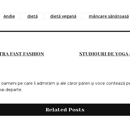
Andie
dietă
dietă vegană
mâncare sănătoasă
TRA FAST FASHION
STUDIOURI DE YOGA 
oameni pe care îi admirăm și ale căror păreri și voce contează pe
mai departe.
Related Posts