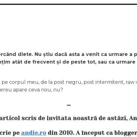
ercând diete. Nu știu dacă asta a venit ca urmare a
țim atât de frecvent și de peste tot, sau ca urmare 
t pe corpul meu, de la post negru, post intermitent, raw
mereu apare ceva nou, nu?
…
articol scris de invitata noastră de astăzi,
An
scrie pe
andie.ro
din 2010. A început ca blogger