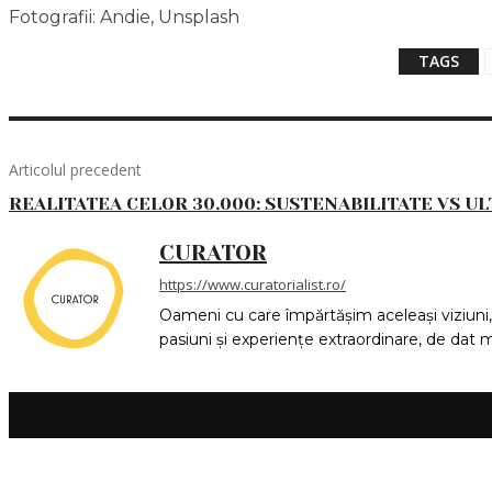
Fotografii: Andie, Unsplash
TAGS
Articolul precedent
REALITATEA CELOR 30.000: SUSTENABILITATE VS UL
CURATOR
https://www.curatorialist.ro/
Oameni cu care împărtășim aceleași viziuni, 
pasiuni și experiențe extraordinare, de dat 