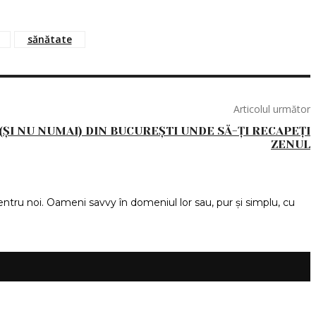
sănătate
Articolul următor
(ȘI NU NUMAI) DIN BUCUREȘTI UNDE SĂ-ȚI RECAPEȚI
ZENUL
ntru noi. Oameni savvy în domeniul lor sau, pur și simplu, cu