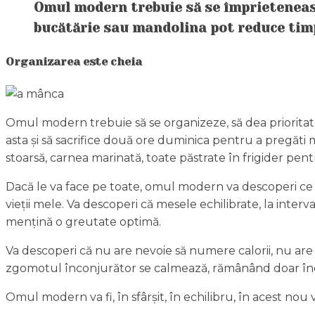
Omul modern trebuie să se împrietenească
bucătărie sau mandolina pot reduce timp
Organizarea este cheia
Omul modern trebuie să se organizeze, să dea prioritate 
asta și să sacrifice două ore duminica pentru a pregăti
stoarsă, carnea marinată, toate păstrate în frigider pen
Dacă le va face pe toate, omul modern va descoperi ce 
vieții mele. Va descoperi că mesele echilibrate, la interva
mențină o greutate optimă.
Va descoperi că nu are nevoie să numere calorii, nu are n
zgomotul înconjurător se calmează, rămânând doar încred
Omul modern va fi, în sfârșit, în echilibru, în acest no