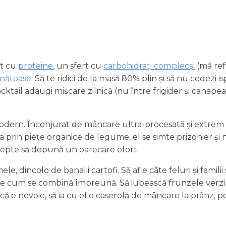
rt cu
proteine
, un sfert cu
carbohidrați complecși
(mă refe
ănătoase
. Să te ridici de la masă 80% plin și să nu cedezi is
 cocktail adaugi mișcare zilnică (nu între frigider și ca
modern. Înconjurat de mâncare ultra-procesată și extrem
ea prin piețe organice de legume, el se simte prizonier și
ccepte să depună un oarecare efort.
ncolo de banalii cartofi. Să afle câte feluri și familii s
 știe cum se combină împreună. Să iubească frunzele verzi
ă e nevoie, să ia cu el o caserolă de mâncare la prânz, p