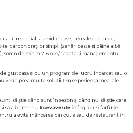
r aici în special la amidonoase, cereale integrale,
pitei carbohidraților simpli (zahăr, paste și pâine albă
napea), somn de minim 7-8 ore/noapte și managementul
 de gustoasă și cu un program de lucru încărcat sau o
 nu vede prea multe soluții. Din experiența mea, ele
unt, să știe când sunt în sezon și când nu, să știe care
 și să aibă mereu
#cevaverde
în frigider și farfurie.
entru a evita mâncarea din cutie sau de restaurant în