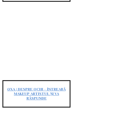
QXA | DESPRE OCHI – ÎNTREABĂ
MAKEUP ARTISTUL ȘI VA
RĂSPUNDE