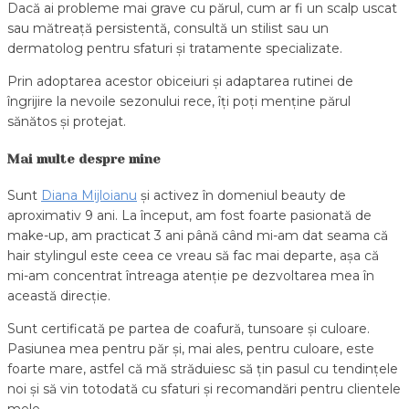
Dacă ai probleme mai grave cu părul, cum ar fi un scalp uscat
sau mătreață persistentă, consultă un stilist sau un
dermatolog pentru sfaturi și tratamente specializate.
Prin adoptarea acestor obiceiuri și adaptarea rutinei de
îngrijire la nevoile sezonului rece, îți poți menține părul
sănătos și protejat.
Mai multe despre mine
Sunt
Diana Mijloianu
și activez în domeniul beauty de
aproximativ 9 ani. La început, am fost foarte pasionată de
make-up, am practicat 3 ani până când mi-am dat seama că
hair stylingul este ceea ce vreau să fac mai departe, așa că
mi-am concentrat întreaga atenție pe dezvoltarea mea în
această direcție.
Sunt certificată pe partea de coafură, tunsoare și culoare.
Pasiunea mea pentru păr și, mai ales, pentru culoare, este
foarte mare, astfel că mă străduiesc să țin pasul cu tendințele
noi și să vin totodată cu sfaturi și recomandări pentru clientele