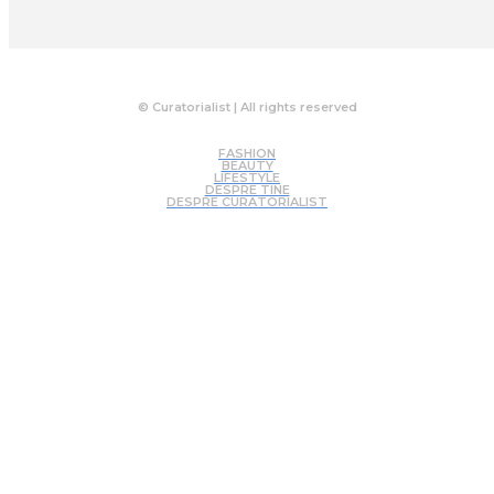
© Curatorialist | All rights reserved
FASHION
BEAUTY
LIFESTYLE
DESPRE TINE
DESPRE CURATORIALIST