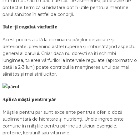
într-un coc sau o coadă de cal. De asemenea, produsele de
protecție termică și hidratare pot fi utile pentru a menține
părul sănătos în astfel de condiții.
Taie-ți regulat vârfurile
Acest proces ajută la eliminarea părților despicate și
deteriorate, prevenind astfel ruperea și îmbunătățind aspectul
general al părului. Chiar dacă nu dorești să îți schimbi
lungimea, tăierea vârfurilor la intervale regulate (aproximativ o
dată la 2-3 luni) poate contribui la menținerea unui păr mai
sănătos și mai strălucitor.
Aplică măști pentru păr
Măștile pentru păr sunt excelente pentru a oferi o doză
suplimentară de hidratare și nutrienți. Unele ingrediente
comune în măștile pentru păr includ uleiuri esențiale,
proteine, keratină sau vitamine.