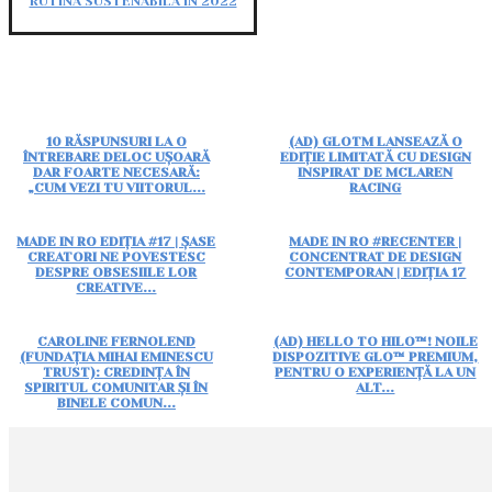
RUTINĂ SUSTENABILĂ ÎN 2022
10 RĂSPUNSURI LA O
(AD) GLOTM LANSEAZĂ O
ÎNTREBARE DELOC UȘOARĂ
EDIȚIE LIMITATĂ CU DESIGN
DAR FOARTE NECESARĂ:
INSPIRAT DE MCLAREN
„CUM VEZI TU VIITORUL...
RACING
MADE IN RO EDIȚIA #17 | ȘASE
MADE IN RO #RECENTER |
CREATORI NE POVESTESC
CONCENTRAT DE DESIGN
DESPRE OBSESIILE LOR
CONTEMPORAN | EDIȚIA 17
CREATIVE...
CAROLINE FERNOLEND
(AD) HELLO TO HILO™! NOILE
(FUNDAȚIA MIHAI EMINESCU
DISPOZITIVE GLO™ PREMIUM,
TRUST): CREDINȚA ÎN
PENTRU O EXPERIENȚĂ LA UN
SPIRITUL COMUNITAR ȘI ÎN
ALT...
BINELE COMUN...