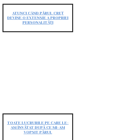
ATUNCI CÂND PĂRUL CREȚ
DEVINE O EXTENSIE A PROPRIEI
PERSONALITĂȚI
TOATE LUCRURILE PE CARE LE-
AM ÎNVĂȚAT DUPĂ CE MI-AM
VOPSIT PĂRUL