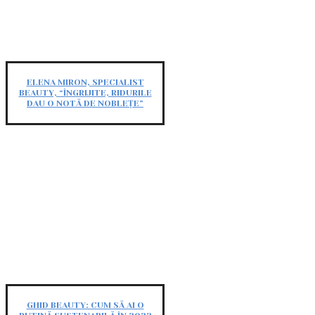
ELENA MIRON, SPECIALIST
BEAUTY, “ÎNGRIJITE, RIDURILE
DAU O NOTĂ DE NOBLEȚE”
GHID BEAUTY: CUM SĂ AI O