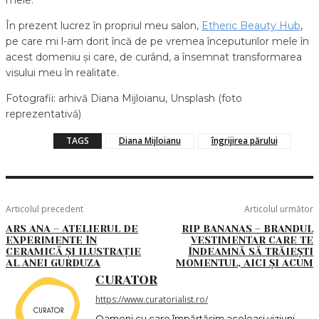
mele.
În prezent lucrez în propriul meu salon,
Etheric Beauty Hub
,
pe care mi l-am dorit încă de pe vremea începuturilor mele în
acest domeniu și care, de curând, a însemnat transformarea
visului meu în realitate.
Fotografii: arhivă Diana Mijloianu, Unsplash (foto
reprezentativă)
TAGS
Diana Mijloianu
îngrijirea părului
Articolul precedent
Articolul următor
ARS ANA – ATELIERUL DE
RIP BANANAS – BRANDUL
EXPERIMENTE ÎN
VESTIMENTAR CARE TE
CERAMICĂ ȘI ILUSTRAȚIE
ÎNDEAMNĂ SĂ TRĂIEȘTI
AL ANEI GURDUZA
MOMENTUL, AICI ȘI ACUM
CURATOR
https://www.curatorialist.ro/
Oameni cu care împărtășim aceleași viziuni,