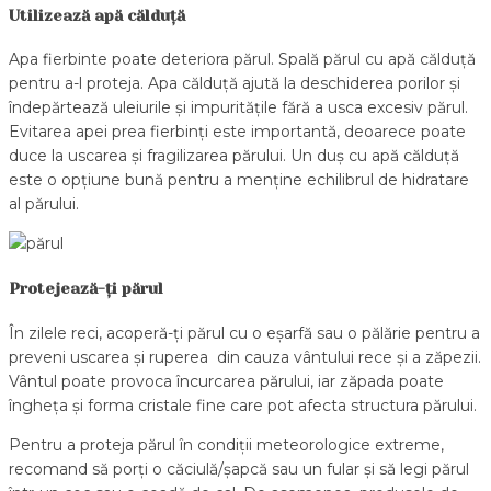
Utilizează apă călduță
Apa fierbinte poate deteriora părul. Spală părul cu apă călduță
pentru a-l proteja. Apa călduță ajută la deschiderea porilor și
îndepărtează uleiurile și impuritățile fără a usca excesiv părul.
Evitarea apei prea fierbinți este importantă, deoarece poate
duce la uscarea și fragilizarea părului. Un duș cu apă călduță
este o opțiune bună pentru a menține echilibrul de hidratare
al părului.
Protejează-ți părul
În zilele reci, acoperă-ți părul cu o eșarfă sau o pălărie pentru a
preveni uscarea și ruperea din cauza vântului rece și a zăpezii.
Vântul poate provoca încurcarea părului, iar zăpada poate
îngheța și forma cristale fine care pot afecta structura părului.
Pentru a proteja părul în condiții meteorologice extreme,
recomand să porți o căciulă/șapcă sau un fular și să legi părul