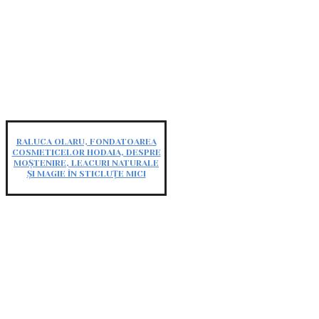
RALUCA OLARU, FONDATOAREA
COSMETICELOR HODAIA, DESPRE
MOȘTENIRE, LEACURI NATURALE
ȘI MAGIE ÎN STICLUȚE MICI