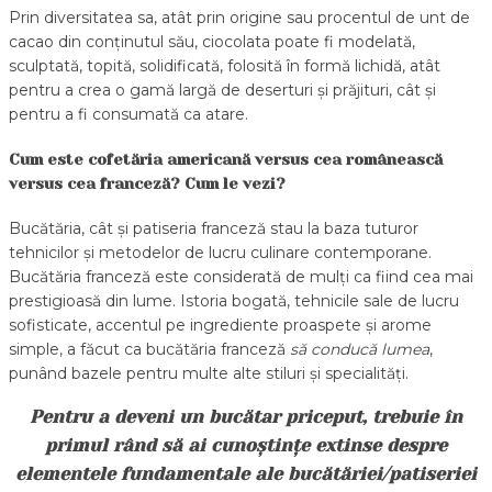
Prin diversitatea sa, atât prin origine sau procentul de unt de
cacao din conținutul său, ciocolata poate fi modelată,
sculptată, topită, solidificată, folosită în formă lichidă, atât
pentru a crea o gamă largă de deserturi și prăjituri, cât și
pentru a fi consumată ca atare.
Cum este cofetăria americană versus cea românească
versus cea franceză? Cum le vezi?
Bucătăria, cât și patiseria franceză stau la baza tuturor
tehnicilor și metodelor de lucru culinare contemporane.
Bucătăria franceză este considerată de mulți ca fiind cea mai
prestigioasă din lume. Istoria bogată, tehnicile sale de lucru
sofisticate, accentul pe ingrediente proaspete și arome
simple, a făcut ca bucătăria franceză
să conducă lumea
,
punând bazele pentru multe alte stiluri și specialități.
Pentru a deveni un bucătar priceput, trebuie în
primul rând să ai cunoștințe extinse despre
elementele fundamentale ale bucătăriei/patiseriei