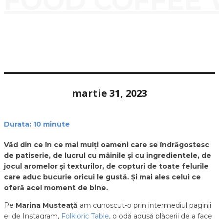
FOOD COFFEE 
martie 31, 2023
Durata:
10
minute
Văd din ce în ce mai mulți oameni care se îndrăgostesc
de patiserie, de lucrul cu mâinile și cu ingredientele, de
jocul aromelor și texturilor, de copturi de toate felurile
care aduc bucurie oricui le gustă. Și mai ales celui ce
oferă acel moment de bine.
Pe
Marina Musteață
am cunoscut-o prin intermediul paginii
ei de Instagram,
Folkloric Table
, o odă adusă plăcerii de a face