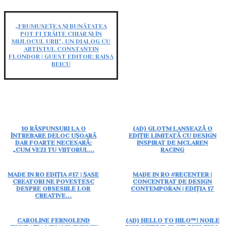
„FRUMUSEȚEA ȘI BUNĂTATEA
POT FI TRĂITE CHIAR ȘI ÎN
MIJLOCUL URII”, UN DIALOG CU
ARTISTUL CONSTANTIN
FLONDOR | GUEST EDITOR: RAISA
BEICU
10 RĂSPUNSURI LA O
(AD) GLOTM LANSEAZĂ O
ÎNTREBARE DELOC UȘOARĂ
EDIȚIE LIMITATĂ CU DESIGN
DAR FOARTE NECESARĂ:
INSPIRAT DE MCLAREN
„CUM VEZI TU VIITORUL...
RACING
MADE IN RO EDIȚIA #17 | ȘASE
MADE IN RO #RECENTER |
CREATORI NE POVESTESC
CONCENTRAT DE DESIGN
DESPRE OBSESIILE LOR
CONTEMPORAN | EDIȚIA 17
CREATIVE...
CAROLINE FERNOLEND
(AD) HELLO TO HILO™! NOILE