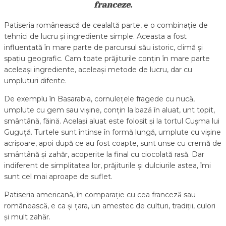
franceze.
Patiseria românească de cealaltă parte, e o combinație de
tehnici de lucru și ingrediente simple. Aceasta a fost
influențată în mare parte de parcursul său istoric, climă și
spațiu geografic. Cam toate prăjiturile conțin în mare parte
aceleași ingrediente, aceleași metode de lucru, dar cu
umpluturi diferite.
De exemplu în Basarabia, cornulețele fragede cu nucă,
umplute cu gem sau vișine, conțin la bază în aluat, unt topit,
smântână, făină. Același aluat este folosit și la tortul Cușma lui
Guguță. Turtele sunt întinse în formă lungă, umplute cu vișine
acrișoare, apoi după ce au fost coapte, sunt unse cu cremă de
smântână și zahăr, acoperite la final cu ciocolată rasă. Dar
indiferent de simplitatea lor, prăjiturile și dulciurile astea, îmi
sunt cel mai aproape de suflet.
Patiseria americană, în comparație cu cea franceză sau
românească, e ca și țara, un amestec de culturi, tradiții, culori
și mult zahăr.