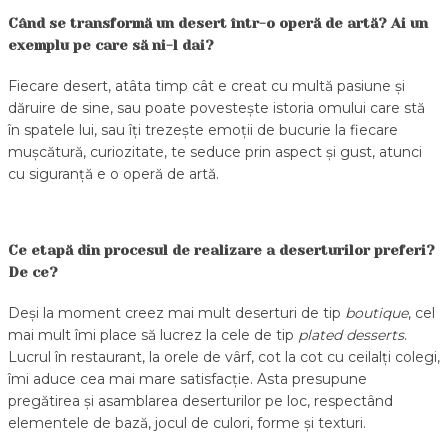
Când se transformă un desert într-o operă de artă? Ai un
exemplu pe care să ni-l dai?
Fiecare desert, atâta timp cât e creat cu multă pasiune și
dăruire de sine, sau poate povestește istoria omului care stă
în spatele lui, sau îți trezește emoții de bucurie la fiecare
mușcătură, curiozitate, te seduce prin aspect și gust, atunci
cu siguranță e o operă de artă.
Ce etapă din procesul de realizare a deserturilor preferi?
De ce?
Deși la moment creez mai mult deserturi de tip
boutique
, cel
mai mult îmi place să lucrez la cele de tip
plated desserts
.
Lucrul în restaurant, la orele de vârf, cot la cot cu ceilalți colegi,
îmi aduce cea mai mare satisfacție. Asta presupune
pregătirea și asamblarea deserturilor pe loc, respectând
elementele de bază, jocul de culori, forme și texturi.