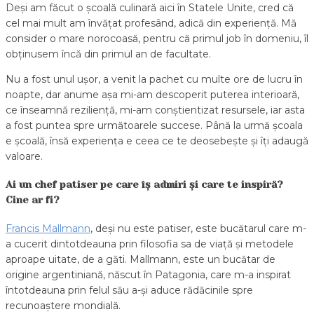
Deși am făcut o școală culinară aici în Statele Unite, cred că
cel mai mult am învățat profesând, adică din experiență. Mă
consider o mare norocoasă, pentru că primul job în domeniu, îl
obținusem încă din primul an de facultate.
Nu a fost unul ușor, a venit la pachet cu multe ore de lucru în
noapte, dar anume așa mi-am descoperit puterea interioară,
ce înseamnă reziliență, mi-am conștientizat resursele, iar asta
a fost puntea spre următoarele succese. Până la urmă școala
e școală, însă experiența e ceea ce te deosebește și îți adaugă
valoare.
Ai un chef patiser pe care îș admiri și care te inspiră?
Cine ar fi?
Francis Mallmann
, deși nu este patiser, este bucătarul care m-
a cucerit dintotdeauna prin filosofia sa de viață și metodele
aproape uitate, de a găti. Mallmann, este un bucătar de
origine argentiniană, născut în Patagonia, care m-a inspirat
întotdeauna prin felul său a-și aduce rădăcinile spre
recunoaștere mondială.