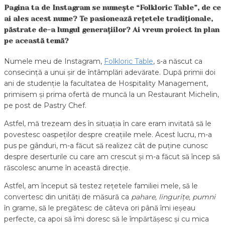
Pagina ta de Instagram se numește “Folkloric Table”, de ce
ai ales acest nume? Te pasionează rețetele tradiționale,
păstrate de-a lungul generațiilor? Ai vreun proiect în plan
pe această temă?
Numele meu de Instagram,
Folkloric Table
, s-a născut ca
consecință a unui șir de întâmplări adevărate. După primii doi
ani de studenție la facultatea de Hospitality Management,
primisem și prima ofertă de muncă la un Restaurant Michelin,
pe post de Pastry Chef.
Astfel, mă trezeam des în situația în care eram invitată să le
povestesc oaspeților despre creațiile mele. Acest lucru, m-a
pus pe gânduri, m-a făcut să realizez cât de puține cunosc
despre deserturile cu care am crescut și m-a făcut să încep să
răscolesc anume în această direcție.
Astfel, am început să testez rețetele familiei mele, să le
convertesc din unități de măsură ca
pahare, lingurițe, pumni
în grame, să le pregătesc de câteva ori până îmi ieșeau
perfecte, ca apoi să îmi doresc să le împărtășesc și cu mica