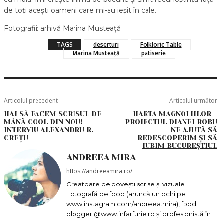
de toți acești oameni care mi-au ieșit în cale.
Fotografii: arhivă Marina Musteață
TAGS
deserturi
Folkloric Table
Marina Musteață
patiserie
Articolul precedent
Articolul următor
HAI SĂ FACEM SCRISUL DE
HARTA MAGNOLIILOR –
MÂNĂ COOL DIN NOU! |
PROIECTUL DIANEI ROBU
INTERVIU ALEXANDRU R.
NE AJUTĂ SĂ
CREȚU
REDESCOPERIM ȘI SĂ
IUBIM BUCUREȘTIUL
ANDREEA MIRA
https://andreeamira.ro/
Creatoare de povești scrise și vizuale.
Fotografă de food (aruncă un ochi pe
www.instagram.com/andreea.mira), food
blogger @www.infarfurie.ro și profesionistă în