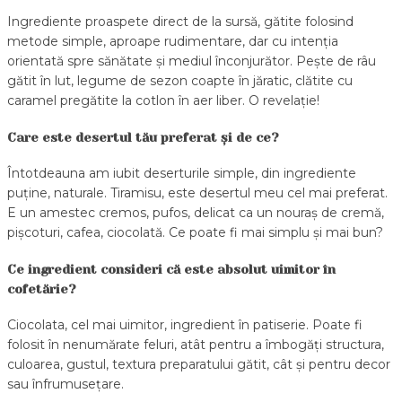
Ingrediente proaspete direct de la sursă, gătite folosind
metode simple, aproape rudimentare, dar cu intenția
orientată spre sănătate și mediul înconjurător. Pește de râu
gătit în lut, legume de sezon coapte în jăratic, clătite cu
caramel pregătite la cotlon în aer liber. O revelație!
Care este desertul tău preferat și de ce?
Întotdeauna am iubit deserturile simple, din ingrediente
puține, naturale. Tiramisu, este desertul meu cel mai preferat.
E un amestec cremos, pufos, delicat ca un nouraș de cremă,
pișcoturi, cafea, ciocolată. Ce poate fi mai simplu și mai bun?
Ce ingredient consideri că este absolut uimitor în
cofetărie?
Ciocolata, cel mai uimitor, ingredient în patiserie. Poate fi
folosit în nenumărate feluri, atât pentru a îmbogăți structura,
culoarea, gustul, textura preparatului gătit, cât și pentru decor
sau înfrumusețare.