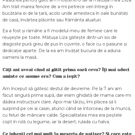
Pasiunea pentru gătit am moștenit-o de la mătușa mea Eliza.
Am trăit marea fericire de a-mi petrece veri întregi în
bucătăria ei de la țară, acolo unde amesteca în oale bunătăți
de casă, învârtea plăcinte sau frământa aluaturi.
Ea a fost și rămâne a fi modelul meu de femeie care le
reușește pe toate. Mătușa Liza gătește dintr-un soi de
dragoste pură greu de pus în cuvinte, o face cu o pasiune și
dedicație aparte. De la ea am învățat bucuria de a aduna
oamenii la masă.
Câți ani aveai când ai gătit prima oară ceva? Îți mai aduci
aminte ce anume era? Cum a ieșit?
Am început să gătesc destul de devreme. Pe la 7 ani am
făcut singură prima supă, dar eram ghidată de mama care-mi
dădea instrucțiuni clare. Apoi mai târziu, îmi plăcea să îi
surprind pe cei ai casei, atunci când se întorceau de la muncă,
cu feluri de mâncare calde. Specialitatea mea era peștele
copt în rolă cu legume, iar la desert, rulada cu halva.
Ce iubești cel mai mult la meseria de patiser? Și care este