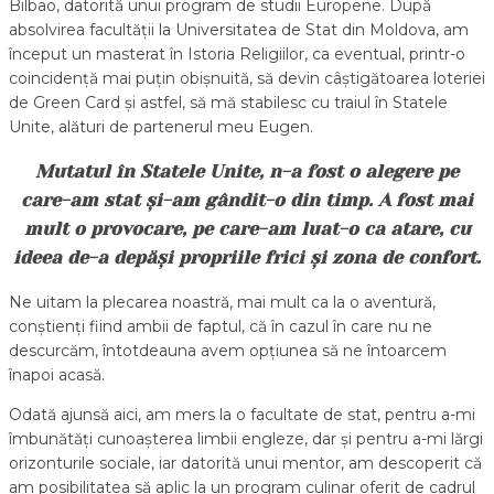
Bilbao, datorită unui program de studii Europene. După
absolvirea facultății la Universitatea de Stat din Moldova, am
început un masterat în Istoria Religiilor, ca eventual, printr-o
coincidență mai puțin obișnuită, să devin câștigătoarea loteriei
de Green Card și astfel, să mă stabilesc cu traiul în Statele
Unite, alături de partenerul meu Eugen.
Mutatul în Statele Unite, n-a fost o alegere pe
care-am stat și-am gândit-o din timp. A fost mai
mult o provocare, pe care-am luat-o ca atare, cu
ideea de-a depăși propriile frici și zona de confort.
Ne uitam la plecarea noastră, mai mult ca la o aventură,
conștienți fiind ambii de faptul, că în cazul în care nu ne
descurcăm, întotdeauna avem opțiunea să ne întoarcem
înapoi acasă.
Odată ajunsă aici, am mers la o facultate de stat, pentru a-mi
îmbunătăți cunoașterea limbii engleze, dar și pentru a-mi lărgi
orizonturile sociale, iar datorită unui mentor, am descoperit că
am posibilitatea să aplic la un program culinar oferit de cadrul