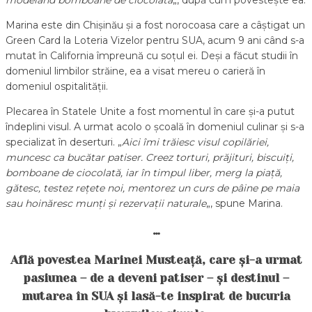
Marina este din Chișinău și a fost norocoasa care a câștigat un
Green Card la Loteria Vizelor pentru SUA, acum 9 ani când s-a
mutat în California împreună cu soțul ei. Deși a făcut studii în
domeniul limbilor străine, ea a visat mereu o carieră în
domeniul ospitalității.
Plecarea în Statele Unite a fost momentul în care și-a putut
îndeplini visul. A urmat acolo o școală în domeniul culinar și s-a
specializat în deserturi. „
Aici îmi trăiesc visul copilăriei,
muncesc ca bucătar patiser. Creez torturi, prăjituri, biscuiți,
bomboane de ciocolată, iar în timpul liber, merg la piață,
gătesc, testez rețete noi, mentorez un curs de pâine pe maia
sau hoinăresc munți și rezervații naturale
„, spune Marina.
…
Află povestea Marinei Musteață, care și-a urmat
pasiunea – de a deveni patiser – și destinul –
mutarea în SUA și lasă-te inspirat de bucuria