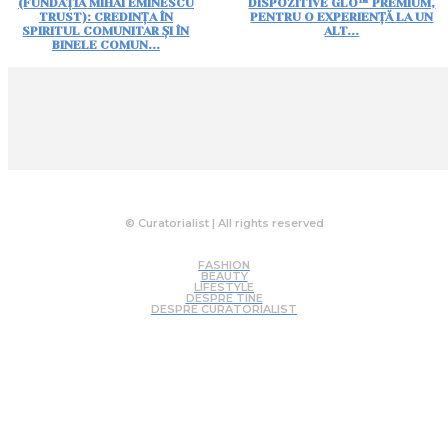
(FUNDAȚIA MIHAI EMINESCU
DISPOZITIVE GLO™ PREMIUM,
TRUST): CREDINȚA ÎN
PENTRU O EXPERIENȚĂ LA UN
SPIRITUL COMUNITAR ȘI ÎN
ALT...
BINELE COMUN...
© Curatorialist | All rights reserved
FASHION
BEAUTY
LIFESTYLE
DESPRE TINE
DESPRE CURATORIALIST