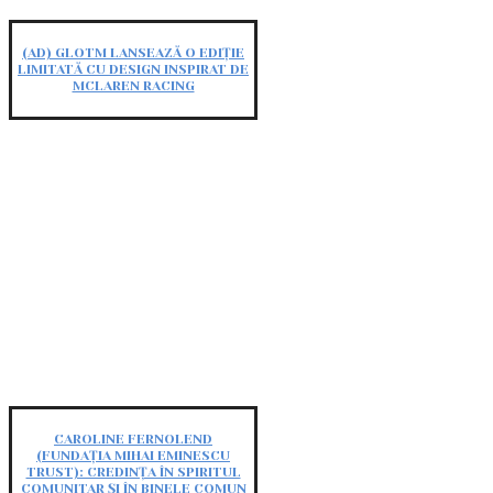
(AD) GLOTM LANSEAZĂ O EDIȚIE
LIMITATĂ CU DESIGN INSPIRAT DE
MCLAREN RACING
CAROLINE FERNOLEND
(FUNDAȚIA MIHAI EMINESCU
TRUST): CREDINȚA ÎN SPIRITUL
COMUNITAR ȘI ÎN BINELE COMUN