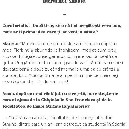
lucrurilor simple.
…
Curatorialist: Dacă ți-aș zice să îmi pregătești ceva bun,
care ar fi prima idee care ți-ar veni în minte?
Marina:
Clătitele sunt cea mai dulce amintire din copilăria
mea. Fierbinți și aburinde, le înghițeam imediat cum erau
scoase din tigaie, unse generos cu miere sau dulceață de
gutui. Pregătite strict cu lapte gras de vaci, rămâneau moi și
delicate până a doua zi, când mama le umplea cu brânză și
stafide dulci. Acesta rămâne a fi pentru mine cel mai drag
ceva bun
peste atât de mulți ani!
Acum, după ce m-ai răsfățat cu o rețetă, povestește-ne
cum ai ajuns de la Chișinău la San Francisco și de la
Facultatea de Limbi Străine la patiserie?
La Chișinău am absolvit facultatea de Limbi și Literaturi
Străine, dintre care un an l-am petrecut ca studentă în Spania,