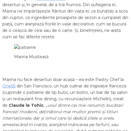
deserturi și, în general, de a trăi frumos. Din sufrageria ei,
Marina ne împărtășește frânturi din viața ei: ce bunătăți a scos
din cuptor, ce ingrediente proaspete de sezon a cumpărat din
piață, cum aranjează florile în vase decorative, cum se bucură
de o ceașcă de ceai sau de o carte. Și, bineînțeles, ne arată
cum se fac diferite rețete.
Marina Musteață
Marina nu face deserturi doar acasă – ea este Pastry Chef la
One65
din San Francisco, un hub culinar de inspirație franceză
(cuprinde o patiserie de tip butic, un bistro, un bar de tip salon
și un restaurant fine dining, cu recunoaștere Michelin), creat
de
Claude le Tohic
, „
unul dintre cei mai renumiți bucătari
francezi moderni, deținătorul mai multor premii și titluri
internaționale, dar și omul care își dedică zilele și orele,
amestecând în cratițe, aranjând mâncarea pe farfurii, sau
modelând bomboane de ciocolată
„, după cum povestește ea.