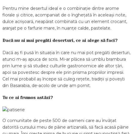
Pentru mine desertul ideal e o combinație dintre arome
florale și citrice, acompaniat de o înghețată în aceleași note,
dulce acrișoară, neapărat combinată cu un element crocant,
aranjat pe o farfurie mare, în nuanțe calde, pastelate.
Dacă nu ai mai pregăti deserturi, ce ai alege să faci?
Dacă aș fi pusă în situația în care nu mai pot pregăti deserturi,
atunci m-aș apuca de scris. Mi-ar plăcea să umblu brambura
prin lume și să studiez culturile gastronomice ale altor țări,
apoi sa povestesc despre ele prin prisma propriilor impresii.
Cel mai probabil aș începe să culeg rețete, tradiții și povești
din Basarabia, de-acolo de unde am pornit.
Tu ce ai frumos astăzi?
O comunitate de peste 500 de oameni care au învățat
datorită cursului meu de pâine artizanală, să facă acasă pâine
cu maia. Îmi crește inima de bucurie și simt recunoștință față