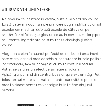
#6 BUZE VOLUMINOASE
Pe măsură ce înaintăm în vârstă, buzele își pierd din volum.
Există câteva moduri simple prin care poți amplifica volumul
buzelor din machiaj. Exfoliază buzele de câteva ori pe
săptămână și folosește glossuri ce au în compoziția lor piper
sau mentă, ingrediente ce stimulează circulația și oferă
volum.
Alege un creion în nuanță perfectă de nude, nici prea închis
spre maro, dar nici prea deschis, și conturează buzele pe linia
lor exterioară, fără să depășești cu mult conturul natural.
Astfel, se va crea un efect de simetrie și volum.
Aplică rujul pornind din centrul buzelor spre extremități. Poți
folosi texturi mate sau mai hidratante, dar evită-le pe cele
prea lipicioase pentru că vor migra în liniile fine din jurul
buzelor.