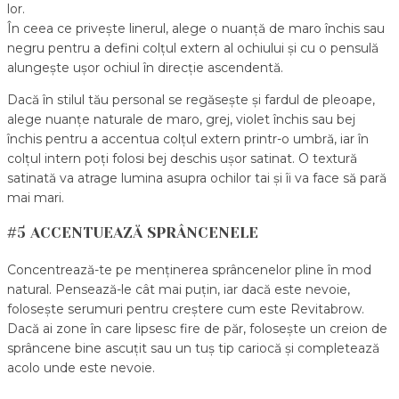
lor.
În ceea ce privește linerul, alege o nuanță de maro închis sau
negru pentru a defini colțul extern al ochiului și cu o pensulă
alungește ușor ochiul în direcție ascendentă.
Dacă în stilul tău personal se regăsește și fardul de pleoape,
alege nuanțe naturale de maro, grej, violet închis sau bej
închis pentru a accentua colțul extern printr-o umbră, iar în
colțul intern poți folosi bej deschis ușor satinat. O textură
satinată va atrage lumina asupra ochilor tai și îi va face să pară
mai mari.
#5 ACCENTUEAZĂ SPRÂNCENELE
Concentrează-te pe menținerea sprâncenelor pline în mod
natural. Pensează-le cât mai puțin, iar dacă este nevoie,
folosește serumuri pentru creștere cum este Revitabrow.
Dacă ai zone în care lipsesc fire de păr, folosește un creion de
sprâncene bine ascuțit sau un tuș tip cariocă și completează
acolo unde este nevoie.