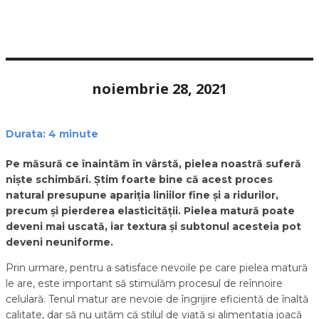
noiembrie 28, 2021
Durata:
4
minute
Pe măsură ce înaintăm în vârstă, pielea noastră suferă
niște schimbări. Știm foarte bine că acest proces
natural presupune apariția liniilor fine și a ridurilor,
precum și pierderea elasticității. Pielea matură poate
deveni mai uscată, iar textura și subtonul acesteia pot
deveni neuniforme.
Prin urmare, pentru a satisface nevoile pe care pielea matură
le are, este important să stimulăm procesul de reînnoire
celulară. Tenul matur are nevoie de îngrijire eficientă de înaltă
calitate, dar să nu uităm că stilul de viață și alimentația joacă