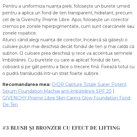
Pentru a uniformiza nuanța pielii, folosește un burete umed
pentru a aplica un fond de ten transparent, hidratant, precum
cel de la Givenchy Prisme Libre. Apoi, folosește un corector
cremos pe zonele hiperpigmentate, cum sunt cearcănele sau
zonele roșiatice.
Atunci când alegi nuanța de corector, încearcă să găsești o
culoare puțin mai deschisă decât fondul de ten și mai caldă că
subton. O culoare prea deschisă și rece va accentua semnele
îmbătrânirii. Cu buretele cu care ai aplicat fondul de ten,
coboară și pe gât pentru a face o trecere fină. Fixează totul cu
o pudră translucidă într-un strat foarte subțire.
Recomandarea mea:
DIOR Capture Totale Super Potent
Serum Foundation Machiaj anti-îmbătrânire SPF 20
|
GIVENCHY Prisme Libre Skin-Caring Glow Foundation Fond
De Ten
#3 BLUSH ȘI BRONZER CU EFECT DE LIFTING