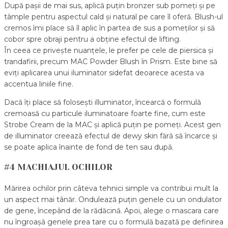
După pașii de mai sus, aplică puțin bronzer sub pomeți și pe
tâmple pentru aspectul cald și natural pe care îl oferă. Blush-ul
cremos îmi place să îl aplic în partea de sus a pomeților și să
cobor spre obraji pentru a obține efectul de lifting.
În ceea ce privește nuanțele, le prefer pe cele de piersica și
trandafirii, precum MAC Powder Blush în Prism. Este bine să
eviți aplicarea unui iluminator sidefat deoarece acesta va
accentua liniile fine.
Dacă îți place să folosești illuminator, încearcă o formulă
cremoasă cu particule iluminatoare foarte fine, cum este
Strobe Cream de la MAC și aplică puțin pe pomeți. Acest gen
de illuminator creează efectul de dewy skin fără să încarce și
se poate aplica înainte de fond de ten sau după.
#4 MACHIAJUL OCHILOR
Mărirea ochilor prin câteva tehnici simple va contribui mult la
un aspect mai tânăr. Ondulează puțin genele cu un ondulator
de gene, începând de la rădăcină. Apoi, alege o mascara care
nu îngroașă genele prea tare cu o formulă bazată pe definirea