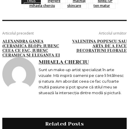
TAGS
ingrijire
machiaj
MAKE-UP
mihaela cherciu
skincare
ten matur
Articolul precedent
Articolul următor
ALEXANDRA GANEA
VALENTINA POPESCU SAU
(CERAMICA BLOP): IUBESC
ARTA DE A FACE
CEEA CE FAC, IUBESC
DECORAȚIUNI FLORALE
CERAMICA ȘI ELEGANȚA EI
MIHAELA CHERCIU
Sunt un make-up artist specializat în arte
vizuale. Mă inspiră oamenii pe care îi întâlnesc
și natura. Am abordat ceea ce fac cu foarte
multă pasiune și pot spune că stilul meu se
situează la intersecția dintre modă și pictură.
Related Posts