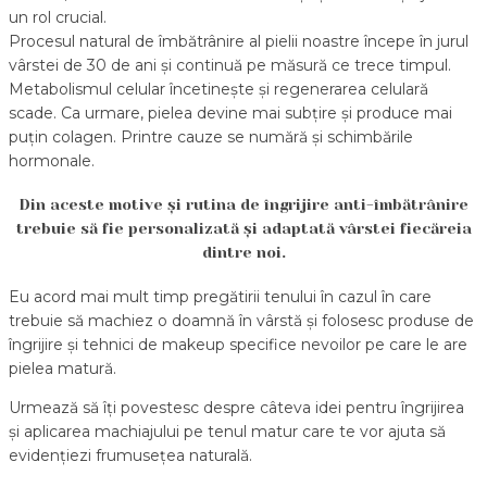
un rol crucial.
Procesul natural de îmbătrânire al pielii noastre începe în jurul
vârstei de 30 de ani și continuă pe măsură ce trece timpul.
Metabolismul celular încetinește și regenerarea celulară
scade. Ca urmare, pielea devine mai subțire și produce mai
puțin colagen. Printre cauze se numără și schimbările
hormonale.
Din aceste motive și rutina de îngrijire anti-îmbătrânire
trebuie să fie personalizată și adaptată vârstei fiecăreia
dintre noi.
Eu acord mai mult timp pregătirii tenului în cazul în care
trebuie să machiez o doamnă în vârstă și folosesc produse de
îngrijire și tehnici de makeup specifice nevoilor pe care le are
pielea matură.
Urmează să îți povestesc despre câteva idei pentru îngrijirea
și aplicarea machiajului pe tenul matur care te vor ajuta să
evidențiezi frumusețea naturală.