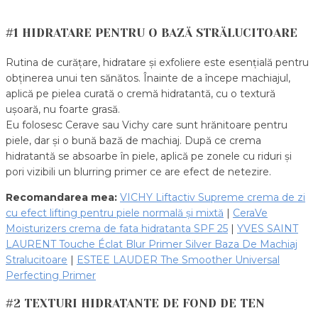
#1 HIDRATARE PENTRU O BAZĂ STRĂLUCITOARE
Rutina de curățare, hidratare și exfoliere este esențială pentru
obținerea unui ten sănătos. Înainte de a începe machiajul,
aplică pe pielea curată o cremă hidratantă, cu o textură
ușoară, nu foarte grasă.
Eu folosesc Cerave sau Vichy care sunt hrănitoare pentru
piele, dar și o bună bază de machiaj. După ce crema
hidratantă se absoarbe în piele, aplică pe zonele cu riduri și
pori vizibili un blurring primer ce are efect de netezire.
Recomandarea mea:
VICHY Liftactiv Supreme crema de zi
cu efect lifting pentru piele normală și mixtă
|
CeraVe
Moisturizers crema de fata hidratanta SPF 25
|
YVES SAINT
LAURENT Touche Éclat Blur Primer Silver Baza De Machiaj
Stralucitoare
|
ESTEE LAUDER The Smoother Universal
Perfecting Primer
#2 TEXTURI HIDRATANTE DE FOND DE TEN