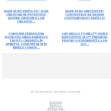
MADE IN RO EDIȚIA #17 | ȘASE
MADE IN RO #RECENTER |
CREATORI NE POVESTESC
CONCENTRAT DE DESIGN
DESPRE OBSESIILE LOR
CONTEMPORAN | EDIȚIA 17
CREATIVE...
CAROLINE FERNOLEND
(AD) HELLO TO HILO™! NOILE
(FUNDAȚIA MIHAI EMINESCU
DISPOZITIVE GLO™ PREMIUM,
TRUST): CREDINȚA ÎN
PENTRU O EXPERIENȚĂ LA UN
SPIRITUL COMUNITAR ȘI ÎN
ALT...
BINELE COMUN...
© Curatorialist | All rights reserved
FASHION
BEAUTY
LIFESTYLE
DESPRE TINE