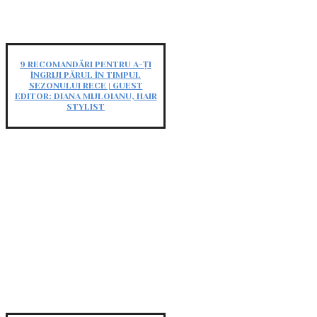
9 RECOMANDĂRI PENTRU A-ȚI
ÎNGRIJI PĂRUL ÎN TIMPUL
SEZONULUI RECE | GUEST
EDITOR: DIANA MIJLOIANU, HAIR
STYLIST