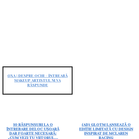
QXA | DESPRE OCHI – ÎNTREABĂ
MAKEUP ARTISTUL ȘI VA
RĂSPUNDE
10 RĂSPUNSURI LA O
(AD) GLOTM LANSEAZĂ O
ÎNTREBARE DELOC UȘOARĂ
EDIȚIE LIMITATĂ CU DESIGN
DAR FOARTE NECESARĂ:
INSPIRAT DE MCLAREN
„CUM VEZI TU VIITORUL...
RACING