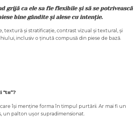
 grijă ca ele sa fie flexibile și să se potrivească
ese bine gândite și alese cu intenție.
xtură și stratificație, contrast vizual și textural, și
hiului, inclusiv o ținută compusă din piese de bază.
i “tu”?
care își menține forma în timpul purtării. Ar mai fi un
s, un palton ușor supradimensionat.