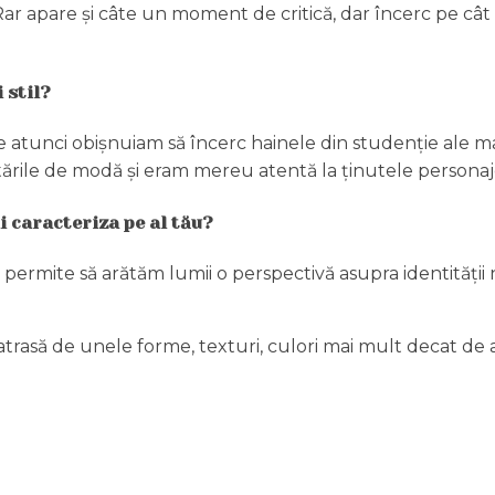
Rar apare și câte un moment de critică, dar încerc pe cât
 stil?
Pe atunci obișnuiam să încerc hainele din studenție ale 
rile de modă și eram mereu atentă la ținutele personaje
i caracteriza pe al tău?
permite să arătăm lumii o perspectivă asupra identității
atrasă de unele forme, texturi, culori mai mult decat de al