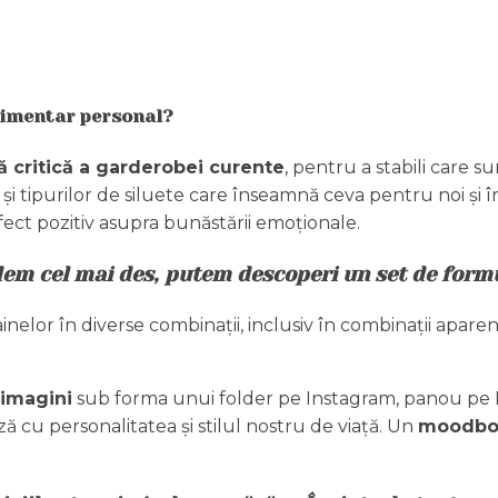
stimentar personal?
ă critică a garderobei curente
, pentru a stabili care s
și tipurilor de siluete care înseamnă ceva pentru noi și în
ect pozitiv asupra bunăstării emoționale.
dem cel mai des, putem descoperi un set de formul
inelor în diverse combinații, inclusiv în combinații aparent
 imagini
sub forma unui folder pe Instagram, panou pe Pin
ază cu personalitatea și stilul nostru de viață. Un
moodbo