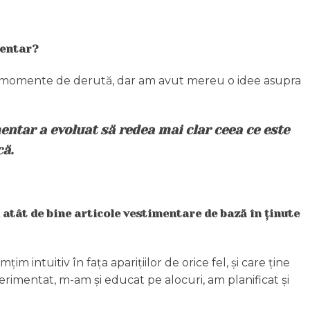
mentar?
te momente de derută, dar am avut mereu o idee asupra
entar a evoluat să redea mai clar ceea ce este
că.
 atât de bine articole vestimentare de bază în ținute
im intuitiv în fața aparițiilor de orice fel, și care ține
erimentat, m-am și educat pe alocuri, am planificat și