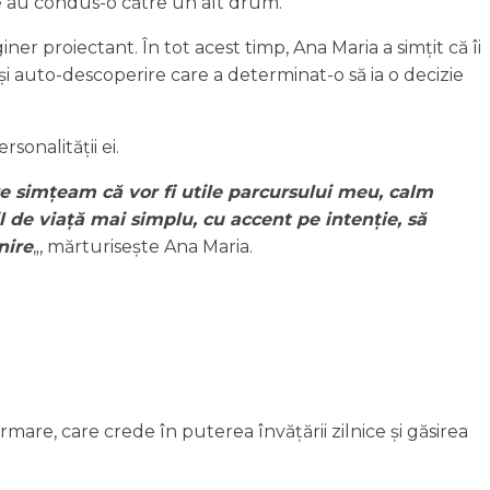
le au condus-o către un alt drum.
ner proiectant. În tot acest timp, Ana Maria a simțit că îi
și auto-descoperire care a determinat-o să ia o decizie
sonalității ei.
e simțeam că vor fi utile parcursului meu, calm
 de viață mai simplu, cu accent pe intenție, să
nire
„, mărturisește Ana Maria.
are, care crede în puterea învățării zilnice și găsirea