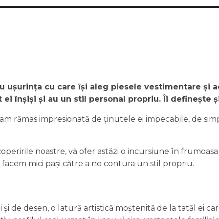
u ușurința cu care își aleg piesele vestimentare și 
 ei înșiși și au un stil personal propriu. Îi definește
m rămas impresionată de ținutele ei impecabile, de simpli
eririle noastre, vă ofer astăzi o incursiune în frumoasa 
că facem mici pași către a ne contura un stil propriu.
 de desen, o latură artistică moștenită de la tatăl ei car