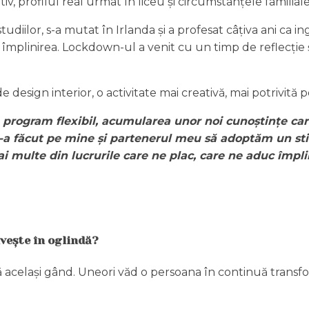
, profilul real urmat în liceu și circumstanțele familia
iilor, s-a mutat în Irlanda și a profesat câțiva ani ca ingi
ă împlinirea. Lockdown-ul a venit cu un timp de reflecție 
esign interior, o activitate mai creativă, mai potrivită per
 program flexibil, acumularea unor noi cunoștințe car
e-a făcut pe mine și partenerul meu să adoptăm un stil
i multe din lucrurile care ne plac, care ne aduc împli
ivește în oglindă?
același gând. Uneori văd o persoana în continuă transform