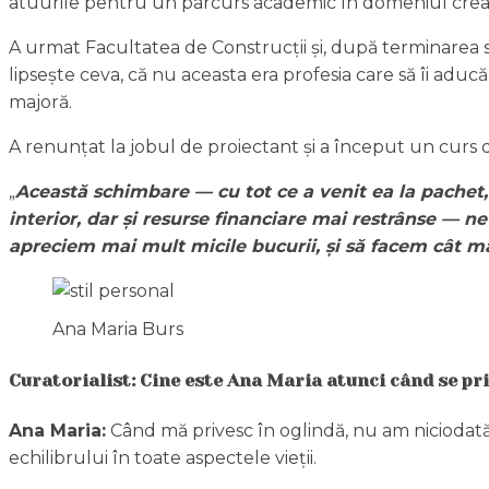
atuurile pentru un parcurs academic în domeniul creativ
A urmat Facultatea de Construcții și, după terminarea stud
lipsește ceva, că nu aceasta era profesia care să îi aduc
majoră.
A renunțat la jobul de proiectant și a început un curs de d
„
Această schimbare — cu tot ce a venit ea la pachet,
interior, dar și resurse financiare mai restrânse — n
apreciem mai mult micile bucurii, și să facem cât ma
Ana Maria Burs
Curatorialist: Cine este Ana Maria atunci când se pr
Ana Maria:
Când mă privesc în oglindă, nu am niciodată 
echilibrului în toate aspectele vieții.