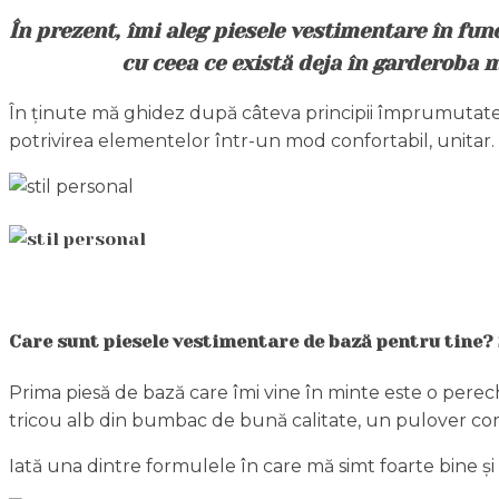
În prezent, îmi aleg piesele vestimentare în funcț
cu ceea ce există deja în garderoba m
În ținute mă ghidez după câteva principii împrumutate din 
potrivirea elementelor într-un mod confortabil, unitar. 
Care sunt piesele vestimentare de bază pentru tine? Ș
Prima piesă de bază care îmi vine în minte este o pereche
tricou alb din bumbac de bună calitate, un pulover com
Iată una dintre formulele în care mă simt foarte bine și