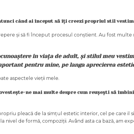
atunci când ai început să îți creezi
propriul stil vesti
repere și să fi început procesul conștient. Au fost mul
noaștere în viața de adult, și stilul meu vestim
portant pentru mine, pe langa aprecierea esteti
oate aspectele vieții mele.
 Povestește-ne mai multe despre cum
reușești să îmbini
priu pleacă de la simțul estetic interior, cel pe care il simț
la nivel de formă, compoziții. Având asta ca bază, am exp