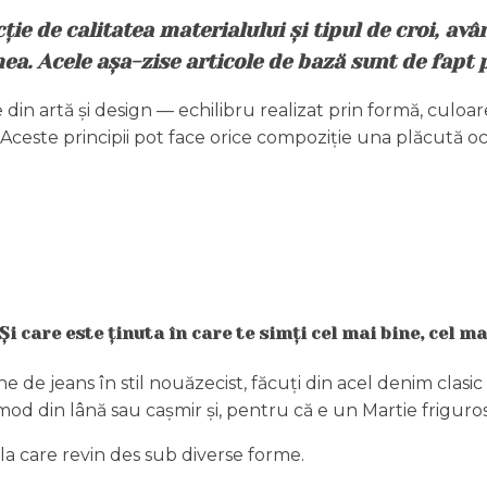
ie de calitatea materialului și tipul de croi, având
ea. Acele așa-zise articole de bază sunt de fapt pi
artă și design — echilibru realizat prin formă, culoare, te
Aceste principii pot face orice compoziție una plăcută oc
i care este ținuta în care te simți cel
mai bine, cel ma
 de jeans în stil nouăzecist, făcuți din acel denim clasic 
od din lână sau cașmir și, pentru că e un Martie friguro
 la care revin des sub diverse forme.