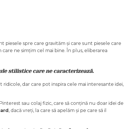
unt piesele spre care gravităm și care sunt piesele care
 care ne simțim cel mai bine. În plus, eliberarea
e stilistice care ne caracterizează.
 ridicole, dar care pot inspira cele mai interesante idei,
terest sau colaj fizic, care să conțină nu doar idei de
ard
, dacă vreți, la care să apelăm și pe care să il