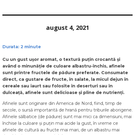
august 4, 2021
Durata:
2
minute
Cu un gust ușor aromat, o textură puțin crocantă și
având o minunăție de culoare albastru-închis, afinele
sunt printre fructele de pădure preferate. Consumate
direct, ca gustare de fructe, în salate, la micul dejun în
cereale sau iaurt sau folosite în deserturi sau în
dulceață, afinele sunt delicioase și pline de nutrienți.
Afinele sunt originare din America de Nord, fiind, timp de
secole, o sursă importantă de hrană pentru triburile aborigene.
Afinele sălbatice (de pădure) sunt mai mici ca dimensiuni, mai
închise la culoare și puțin mai acide la gust, în vreme ce
afinele de cultură au fructe mai mari, de un albastru mai