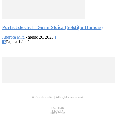
Portret de chef – Sorin Stoica (Solstițiu Dinners)
Andreea Mira
-
aprilie 26, 2023
1
1
2
Pagina 1 din 2
© Curatorialist | All rights reserved
FASHION
BEAUTY
LIFESTYLE