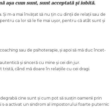
ă așa cum sunt, sunt acceptată și iubită.
 Și m-a mai învățat să nu țin cu dinții de relații sau de
entru ca lor să le fie mai ușor, pentru că atât sunt și
 coaching sau de psihoterapie, și apoi să mă duc încet-
tentică și sinceră cu mine și cei din jur.
ristă, când mă doare în relațiile cu cei dragi.
i degrabă cine sunt și cum pot să susțin oamenii prin
 s-a activat un sindrom al impostorului foarte puternic