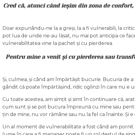
Cred că, atunci când ieșim din zona de confort,
Doar expunându-ne la a greși, la a fi vulnerabili, la cr
pot lua de unde ne-au lăsat, nu mai pot anticipa ce facem
vulnerabilitatea vine la pachet și cu pierderea.
Pentru mine a venit și cu pierderea sau trans
Și, culmea, și când am împărtășit bucurie. Bucuria de a 
gândit că poate împărtășind, ridic oglinzi în care nu e ușo
Cu toate acestea, am simțit și simt în continuare că, ar
cum sunt și se pot bucura împreună cu mine sau pentru m
țin de mine, nu vor rămâne sau nu la fel ca înainte. Și e 
Un al moment de vulnerabilitate a fost când am pornit la
lume în care a fi manager poate fi un rol destul de sin