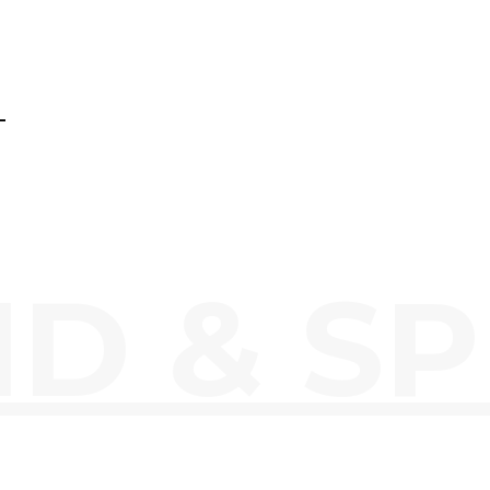
-
D & SP