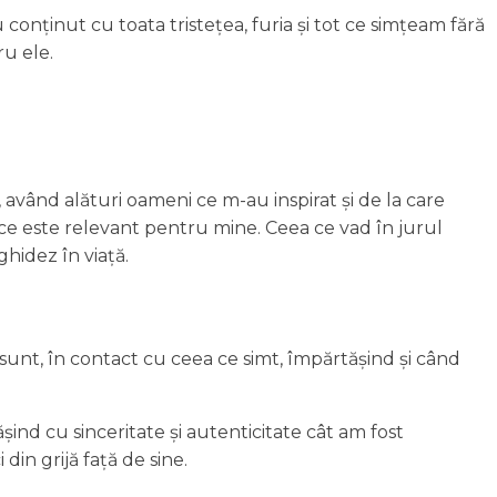
 conținut cu toata tristețea, furia și tot ce simțeam fără
ru ele.
 având alături oameni ce m-au inspirat și de la care
d ce este relevant pentru mine. Ceea ce vad în jurul
ghidez în viață.
 sunt, în contact cu ceea ce simt, împărtășind și când
ind cu sinceritate și autenticitate cât am fost
in grijă față de sine.