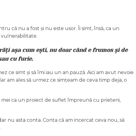
u că nu a fost și nu este usor. Îi simt, însă, ca un
 vulnerabilitate.
e arăți așa cum ești, nu doar când e frumos și de
sau cu furie.
ez ce simt și să îmi iau un an pauză. Aici am avut nevoie
, dar am ales să urmez ce simțeam de ceva timp deja, o
or mei ca un proiect de suflet împreună cu prieteni,
 dar nu asta conta. Conta că am incercat ceva nou, să
.