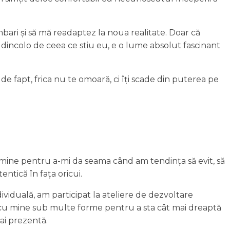
mbari și să mă readaptez la noua realitate. Doar că
, dincolo de ceea ce stiu eu, e o lume absolut fascinant
, de fapt, frica nu te omoară, ci îți scade din puterea pe
u mine pentru a-mi da seama când am tendința să evit, să
entică în fața oricui.
ividuală, am participat la ateliere de dezvoltare
 cu mine sub multe forme pentru a sta cât mai dreaptă
mai prezentă.