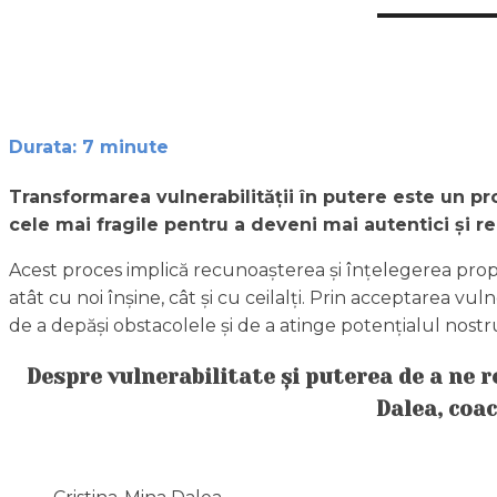
Durata:
7
minute
Transformarea vulnerabilității în putere este un p
cele mai fragile pentru a deveni mai autentici și rez
Acest proces implică recunoașterea și înțelegerea propriilo
atât cu noi înșine, cât și cu ceilalți. Prin acceptarea v
de a depăși obstacolele și de a atinge potențialul nost
Despre vulnerabilitate și puterea de a ne 
Dalea, c
oac