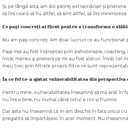
Și, pe lângă asta, am doi părinți extraordinari și priete
să îmi ceară să fiu altfel, să simt altfel, să îmi minimi
Ce pași concreți ai făcut pentru a transforma o slăb
Nu am pași concreți. Am doar lucruri ce au funcționat pe
Pașii mei au fost îndreptați prin psihoterapie, coaching,
învăț mereu și prieteni ce mi-au fost alături. Învăț cel
meu trec prin filtrele proprii, filtre ce sunt reprezentat
În ce fel te-a ajutat vulnerabilitatea din perspectiva
Pentru mine, vulnerabilitatea înseamnă să mă arăt în faț
nu îmi e bine, nu numai când totul e roz și frumos.
Dar asta nu înseamnă că m-am deschis în fața oricui cu o
pregatită să împărtășesc în acel moment. Nu înseamnă că 