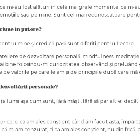
ne ce mi-au fost alături în cele mai grele momente, ce m-au
zeze emoțiile sau pe mine. Sunt cel mai recunoscatoare pent
iciune în putere?
ntru mine și cred că pașii sunt diferiți pentru fiecare.
 ateliere de dezvoltare personală, mindfulness, meditație,
 mai bine folosindu-mi curiozitatea, observând și preluân
e de valorile pe care le am și de principiile după care mă 
 dezvoltării personale?
a lumii așa cum sunt, fără măști, fără să par altfel decât
rice, ci că am ales conștient când am facut asta, împărtăș
m-am cenzurat, ci că am ales conștient, nu din frică, ci d