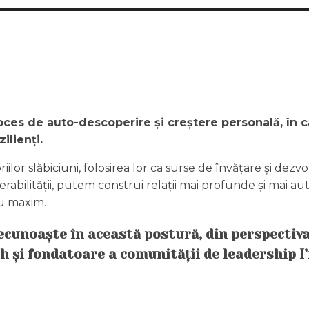
roces de auto-descoperire și creștere personală, în
ilienți.
r slăbiciuni, folosirea lor ca surse de învățare și dezvoltar
ulnerabilității, putem construi relații mai profunde și mai
ru maxim.
recunoaște în această postură, din perspectiva
h și fondatoare a comunității de leadership I