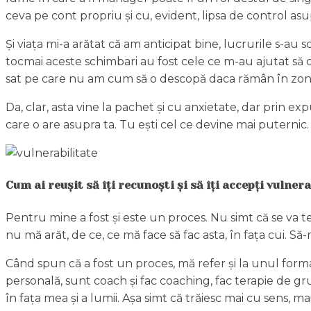
ceva pe cont propriu și cu, evident, lipsa de control asu
Și viața mi-a arătat că am anticipat bine, lucrurile s-au
tocmai aceste schimbari au fost cele ce m-au ajutat să cr
sat pe care nu am cum să o descopă daca rămân în zon
Da, clar, asta vine la pachet și cu anxietate, dar prin exp
care o are asupra ta. Tu ești cel ce devine mai puternic.
Cum ai reușit să îți recunoști și să îți accepți vulnera
Pentru mine a fost și este un proces. Nu simt că se va t
nu mă arăt, de ce, ce mă face să fac asta, în fața cui. Să-m
Când spun că a fost un proces, mă refer și la unul forma
personală, sunt coach și fac coaching, fac terapie de 
în fața mea și a lumii. Așa simt că trăiesc mai cu sens, ma