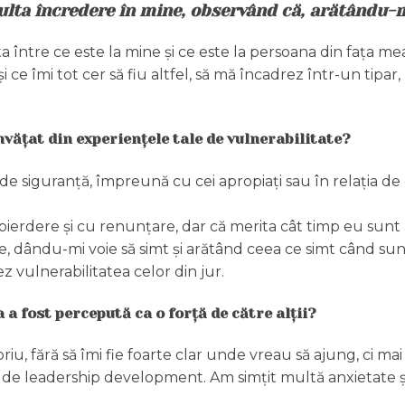
lta încredere în mine, observând că, arătându-m
a între ce este la mine și ce este la persoana din fața mea.
 îmi tot cer să fiu altfel, să mă încadrez într-un tipar, p
nvățat din experiențele tale de vulnerabilitate?
 de siguranță, împreună cu cei apropiați sau în relația de
pierdere și cu renunțare, dar că merita cât timp eu sunt au
, dându-mi voie să simt și arătând ceea ce simt când sunt t
z vulnerabilitatea celor din jur.
a fost percepută ca o forță de către alții?
iu, fără să îmi fie foarte clar unde vreau să ajung, ci ma
e de leadership development. Am simțit multă anxietate și