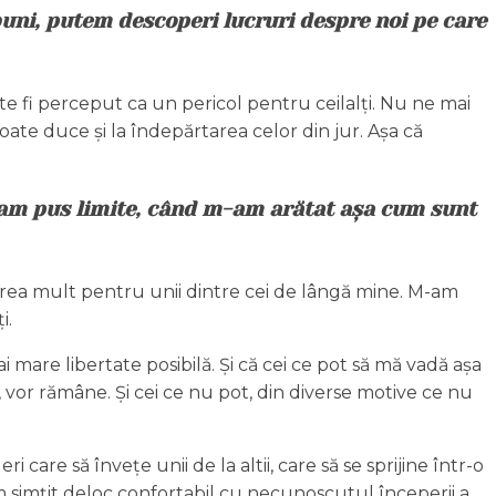
buni, putem descoperi lucruri despre noi pe care
ate fi perceput ca un pericol pentru ceilalți. Nu ne mai
oate duce și la îndepărtarea celor din jur. Așa că
d am pus limite, când m-am arătat așa cum sunt
e prea mult pentru unii dintre cei de lângă mine. M-am
i.
 mare libertate posibilă. Și că cei ce pot să mă vadă așa
vor rămâne. Și cei ce nu pot, din diverse motive ce nu
re să învețe unii de la altii, care să se sprijine într-o
m simțit deloc confortabil cu necunoscutul începerii a