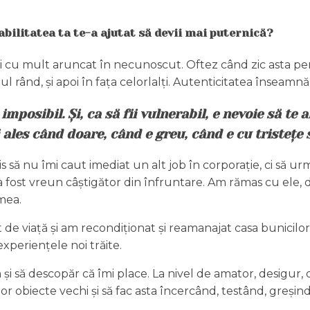
abilitatea ta te-a ajutat să devii mai puternică?
i cu mult aruncat în necunoscut. Oftez când zic asta pentr
 rând, și apoi în fața celorlalți. Autenticitatea înseamnă
E imposibil. Și, ca să fii vulnerabil, e nevoie să t
 ales când doare, când e greu, când e cu tristețe 
ă nu îmi caut imediat un alt job în corporație, ci să urm
Nu a fost vreun câștigător din înfruntare. Am rămas cu ele
mea.
at de viață și am recondiționat și reamanajat casa bunicil
xperiențele noi trăite.
 și să descopăr că îmi place. La nivel de amator, desigur,
or obiecte vechi și să fac asta încercând, testând, greșind