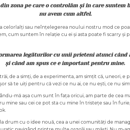
 din zona pe care o controlăm și în care suntem 
nu avem cum altfel.
itica celorlalți sau neînțelegerea noului nostru mod ce po
, cum suntem în relație cu ei și asta poate fi scarry și p
formarea legăturilor cu unii prieteni atunci cân
și când am spus ce e important pentru mine.
trăi, de a simți, de a experimenta, am simțit că, uneori, 
r să te uiți pentru că vezi ce nu ai, ce nu ești, ce nu simț
atându-mă așa cum sunt în fața oricui, am parte de cea mai
ine sau cei ce pot sta cu mine în tristețe sau în furie, 
ok.
 drum cu o idee nouă, cea a unei comunități de manageri ca
guratic navigând printre multe orgolii sau măști. Nu m-a