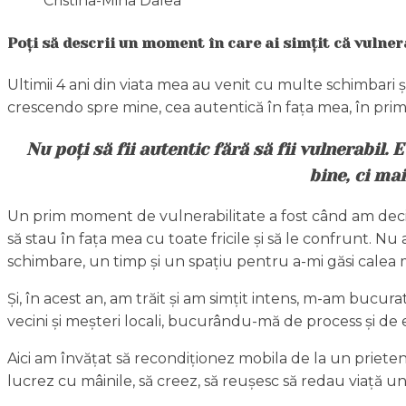
Cristina-Mina Dalea
Poți să descrii un moment în care ai simțit că vulner
Ultimii 4 ani din viata mea au venit cu multe schimbari ș
crescendo spre mine, cea autentică în fața mea, în primul
Nu poți să fii autentic fără să fii vulnerabil. 
bine, ci mai
Un prim moment de vulnerabilitate a fost când am decis s
să stau în fața mea cu toate fricile și să le confrunt. 
schimbare, un timp și un spațiu pentru a-mi găsi calea 
Și, în acest an, am trăit și am simțit intens, m-am bucur
vecini și meșteri locali, bucurându-mă de process și de e
Aici am învățat să recondiționez mobila de la un prieten
lucrez cu mâinile, să creez, să reușesc să redau viață un