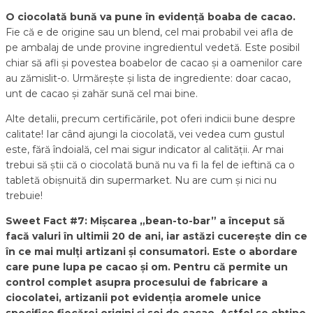
O ciocolată bună va pune în evidență boaba de cacao.
Fie că e de origine sau un blend, cel mai probabil vei afla de
pe ambalaj de unde provine ingredientul vedetă. Este posibil
chiar să afli și povestea boabelor de cacao și a oamenilor care
au zămislit-o. Urmărește și lista de ingrediente: doar cacao,
unt de cacao și zahăr sună cel mai bine.
Alte detalii, precum certificările, pot oferi indicii bune despre
calitate! Iar când ajungi la ciocolată, vei vedea cum gustul
este, fără îndoială, cel mai sigur indicator al calității. Ar mai
trebui să știi că o ciocolată bună nu va fi la fel de ieftină ca o
tabletă obișnuită din supermarket. Nu are cum și nici nu
trebuie!
Sweet Fact #7: Mișcarea „bean-to-bar” a început să
facă valuri în ultimii 20 de ani, iar astăzi cucerește din ce
în ce mai mulți artizani și consumatori. Este o abordare
care pune lupa pe cacao și om. Pentru că permite un
control complet asupra procesului de fabricare a
ciocolatei, artizanii pot evidenția aromele unice
specifice fiecărei origini și soi de cacao. Astfel se obține