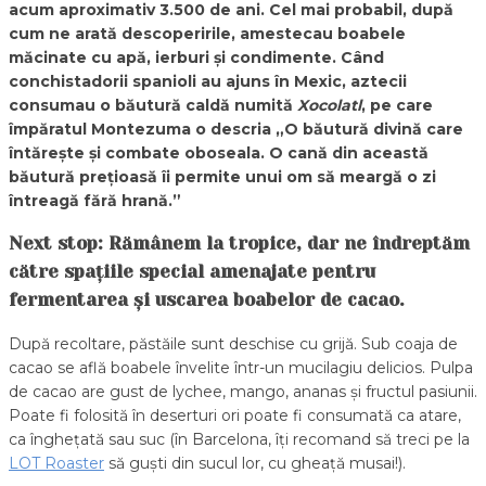
acum aproximativ 3.500 de ani. Cel mai probabil, după
cum ne arată descoperirile, amestecau boabele
măcinate cu apă, ierburi și condimente. Când
conchistadorii spanioli au ajuns în Mexic, aztecii
consumau o băutură caldă numită
Xocolatl
, pe care
împăratul Montezuma o descria „O băutură divină care
întărește și combate oboseala. O cană din această
băutură prețioasă îi permite unui om să meargă o zi
întreagă fără hrană.”
Next stop: Rămânem la tropice, dar ne îndreptăm
către spațiile special amenajate pentru
fermentarea și uscarea boabelor de cacao.
După recoltare, păstăile sunt deschise cu grijă. Sub coaja de
cacao se află boabele învelite într-un mucilagiu delicios. Pulpa
de cacao are gust de lychee, mango, ananas și fructul pasiunii.
Poate fi folosită în deserturi ori poate fi consumată ca atare,
ca înghețată sau suc (în Barcelona, îți recomand să treci pe la
LOT Roaster
să guști din sucul lor, cu gheață musai!).