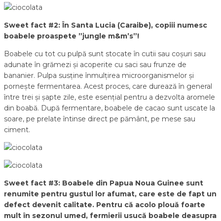
Sweet fact #2: În Santa Lucia (Caraibe), copiii numesc
boabele proaspete ”jungle m&m’s”!
Boabele cu tot cu pulpă sunt stocate în cutii sau coșuri sau
adunate în grămezi și acoperite cu saci sau frunze de
bananier. Pulpa susține înmulțirea microorganismelor și
pornește fermentarea. Acest proces, care durează în general
între trei și șapte zile, este esențial pentru a dezvolta aromele
din boabă. După fermentare, boabele de cacao sunt uscate la
soare, pe prelate întinse direct pe pământ, pe mese sau
ciment.
Sweet fact #3: Boabele din Papua Noua Guinee sunt
renumite pentru gustul lor afumat, care este de fapt un
defect devenit calitate. Pentru că acolo plouă foarte
mult în sezonul umed, fermierii usucă boabele deasupra