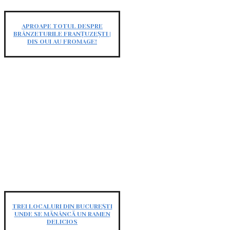
APROAPE TOTUL DESPRE
BRÂNZETURILE FRANȚUZEȘTI |
DIS OUI AU FROMAGE!
TREI LOCALURI DIN BUCUREȘTI
UNDE SE MĂNÂNCĂ UN RAMEN
DELICIOS