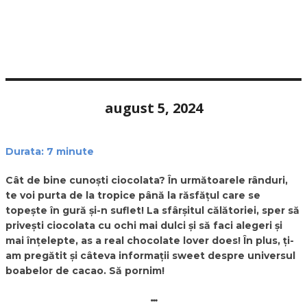
august 5, 2024
Durata:
7
minute
Cât de bine cunoști ciocolata? În următoarele rânduri,
te voi purta de la tropice până la răsfățul care se
topește în gură și-n suflet! La sfârșitul călătoriei, sper să
privești ciocolata cu ochi mai dulci și să faci alegeri și
mai înțelepte, as a real chocolate lover does! În plus, ți-
am pregătit și câteva informații sweet despre universul
boabelor de cacao. Să pornim!
…