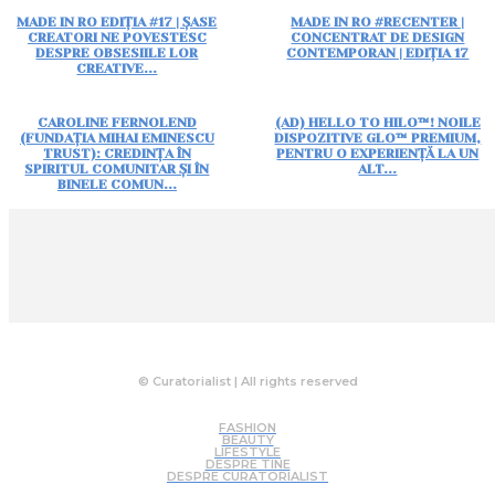
MADE IN RO EDIȚIA #17 | ȘASE
MADE IN RO #RECENTER |
CREATORI NE POVESTESC
CONCENTRAT DE DESIGN
DESPRE OBSESIILE LOR
CONTEMPORAN | EDIȚIA 17
CREATIVE...
CAROLINE FERNOLEND
(AD) HELLO TO HILO™! NOILE
(FUNDAȚIA MIHAI EMINESCU
DISPOZITIVE GLO™ PREMIUM,
TRUST): CREDINȚA ÎN
PENTRU O EXPERIENȚĂ LA UN
SPIRITUL COMUNITAR ȘI ÎN
ALT...
BINELE COMUN...
© Curatorialist | All rights reserved
FASHION
BEAUTY
LIFESTYLE
DESPRE TINE
DESPRE CURATORIALIST