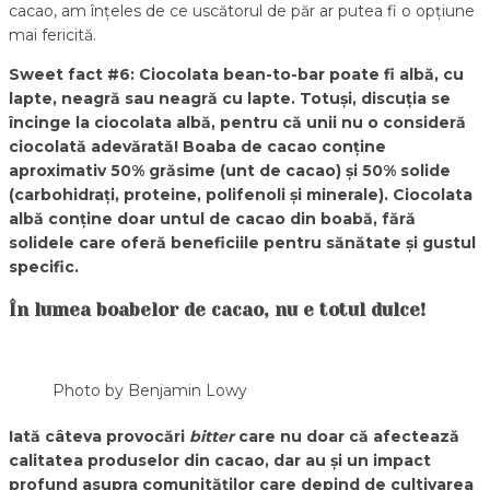
cacao, am înțeles de ce uscătorul de păr ar putea fi o opțiune
mai fericită.
Sweet fact #6: Ciocolata bean-to-bar poate fi albă, cu
lapte, neagră sau neagră cu lapte. Totuși, discuția se
încinge la ciocolata albă, pentru că unii nu o consideră
ciocolată adevărată! Boaba de cacao conține
aproximativ 50% grăsime (unt de cacao) și 50% solide
(carbohidrați, proteine, polifenoli și minerale). Ciocolata
albă conține doar untul de cacao din boabă, fără
solidele care oferă beneficiile pentru sănătate și gustul
specific.
În lumea boabelor de cacao, nu e totul dulce!
Photo by Benjamin Lowy
Iată câteva provocări
bitter
care nu doar că afectează
calitatea produselor din cacao, dar au și un impact
profund asupra comunităților care depind de cultivarea