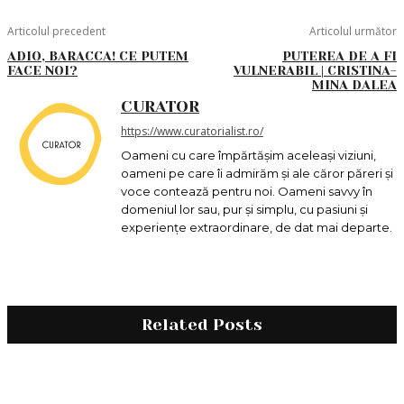
Articolul precedent
Articolul următor
ADIO, BARACCA! CE PUTEM
PUTEREA DE A FI
FACE NOI?
VULNERABIL | CRISTINA-
MINA DALEA
CURATOR
https://www.curatorialist.ro/
Oameni cu care împărtășim aceleași viziuni,
oameni pe care îi admirăm și ale căror păreri și
voce contează pentru noi. Oameni savvy în
domeniul lor sau, pur și simplu, cu pasiuni și
experiențe extraordinare, de dat mai departe.
Related Posts