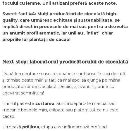
focului cu lemne. Unii artizani preferă aceste note.
Sweet fact #4: Mulți producători de ciocolată high-
quality, care urmăresc echitate și sustenabilitate, se
implică direct în procesele de mai sus pentru a dezvolta
un anumit profil aromatic, iar unii au „înfiat” chiar
propriile lor plantații de cacao!
Next stop: laboratorul producătorului de ciocolată
După fermentare și uscare, boabele sunt puse în saci de iută
și trimise peste mări și țări, ca mai apoi să ajungă pe mâna
producătorilor de ciocolată. De aici, artizanul își pune cu
adevărat semnătura!
Primul pas este
sortarea
. Sunt îndepărtate manual sau
mecanic boabele mici, crăpate sau plate și tot ce nu este
cacao.
Urmează
prăjirea
, etapa care influențează profund