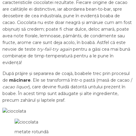
caracteristicile ciocolatei rezultate. Fiecare origine de cacao
are calitățile ei distinctive, iar abordarea bean-to-bar, spre
deosebire de cea industriala, pune în evidență boaba de
cacao. Ciocolata nu este doar neagră și amăruie cum am fost
obișnuiți să credem; poate fi chiar dulce, deloc amară, poate
avea note florale, lemnoase, pământii, de condimente sau
fructe, arome care sunt deja acolo, în boabă. Astfel că este
nevoie de teste
try-fail-try again
pentru a găsi cea mai bună
combinație de timp-temperatură pentru a le pune în
evidență!
După prăjire și separarea de coajă, boabele trec prin procesul
de
măcinare
. Ele se transformă într-o pastă (masă de cacao /
cacao liquor
), care devine fluidă datorită untului prezent în
boabe. În acest timp sunt adăugate și alte ingrediente,
precum zahărul și laptele praf.
metate rotundă