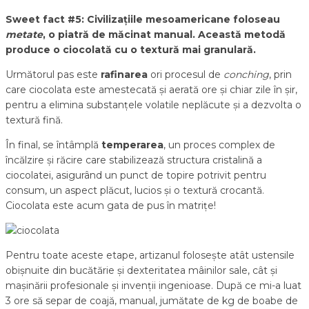
Sweet fact #5: Civilizațiile mesoamericane foloseau
metate
, o piatră de măcinat manual. Această metodă
produce o ciocolată cu o textură mai granulară.
Următorul pas este
rafinarea
ori procesul de
conching
, prin
care ciocolata este amestecată și aerată ore și chiar zile în șir,
pentru a elimina substanțele volatile neplăcute și a dezvolta o
textură fină.
În final, se întâmplă
temperarea
, un proces complex de
încălzire și răcire care stabilizează structura cristalină a
ciocolatei, asigurând un punct de topire potrivit pentru
consum, un aspect plăcut, lucios și o textură crocantă.
Ciocolata este acum gata de pus în matrițe!
Pentru toate aceste etape, artizanul folosește atât ustensile
obișnuite din bucătărie și dexteritatea mâinilor sale, cât și
mașinării profesionale și invenții ingenioase. După ce mi-a luat
3 ore să separ de coajă, manual, jumătate de kg de boabe de