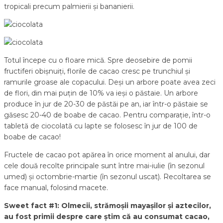
tropicali precum palmierii și bananierii.
Totul începe cu o floare mică. Spre deosebire de pomii
fructiferi obișnuiți, florile de cacao cresc pe trunchiul și
ramurile groase ale copacului. Deși un arbore poate avea zeci
de flori, din mai puțin de 10% va ieși o păstaie. Un arbore
produce în jur de 20-30 de păstăi pe an, iar într-o păstaie se
găsesc 20-40 de boabe de cacao. Pentru comparație, într-o
tabletă de ciocolată cu lapte se folosesc în jur de 100 de
boabe de cacao!
Fructele de cacao pot apărea în orice moment al anului, dar
cele două recolte principale sunt între mai-iulie (în sezonul
umed) și octombrie-martie (în sezonul uscat). Recoltarea se
face manual, folosind macete.
Sweet fact #1: Olmecii, strămoșii mayașilor și aztecilor,
au fost primii despre care știm că au consumat cacao,