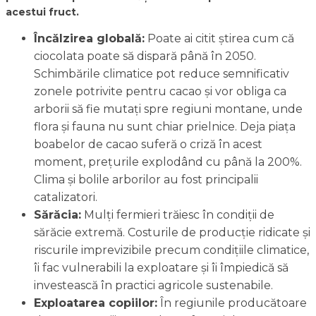
acestui fruct.
Încălzirea globală:
Poate ai citit știrea cum că
ciocolata poate să dispară până în 2050.
Schimbările climatice pot reduce semnificativ
zonele potrivite pentru cacao și vor obliga ca
arborii să fie mutați spre regiuni montane, unde
flora și fauna nu sunt chiar prielnice. Deja piața
boabelor de cacao suferă o criză în acest
moment, prețurile explodând cu până la 200%.
Clima și bolile arborilor au fost principalii
catalizatori.
Sărăcia:
Mulți fermieri trăiesc în condiții de
sărăcie extremă. Costurile de producție ridicate și
riscurile imprevizibile precum condițiile climatice,
îi fac vulnerabili la exploatare și îi împiedică să
investească în practici agricole sustenabile.
Exploatarea copiilor:
În regiunile producătoare