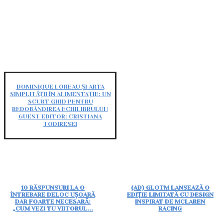
DOMINIQUE LOREAU ȘI ARTA
SIMPLITĂȚII ÎN ALIMENTAȚIE: UN
SCURT GHID PENTRU
REDOBÂNDIREA ECHILIBRULUI |
GUEST EDITOR: CRISTIANA
TODIRESEI
10 RĂSPUNSURI LA O
(AD) GLOTM LANSEAZĂ O
ÎNTREBARE DELOC UȘOARĂ
EDIȚIE LIMITATĂ CU DESIGN
DAR FOARTE NECESARĂ:
INSPIRAT DE MCLAREN
„CUM VEZI TU VIITORUL...
RACING