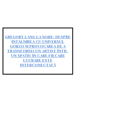
GREGORY LANG LA MARE: DESPRE
ÎNTÂLNIREA CU UNIVERSUL
GORZO ȘI PROVOCAREA DE A
TRANSFORMA UN ARTIST ÎNTR-
UN SPAȚIU ÎN CARE FIECARE
LUCRARE ESTE
INTERCONECTATĂ