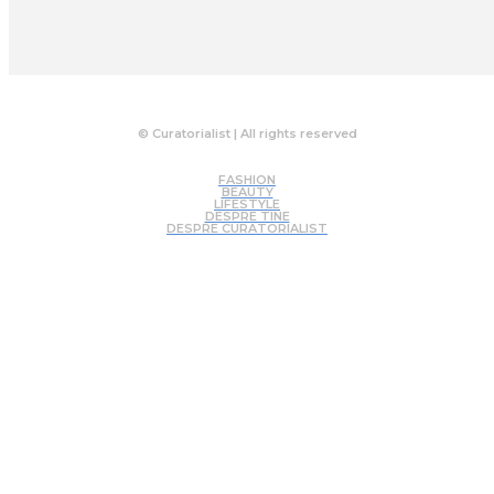
© Curatorialist | All rights reserved
FASHION
BEAUTY
LIFESTYLE
DESPRE TINE
DESPRE CURATORIALIST