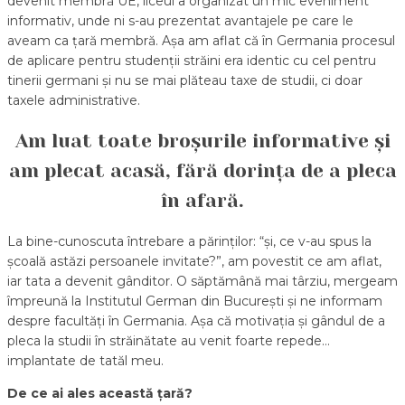
devenit membră UE, liceul a organizat un mic eveniment
informativ, unde ni s-au prezentat avantajele pe care le
aveam ca țară membră. Așa am aflat că în Germania procesul
de aplicare pentru studenții străini era identic cu cel pentru
tinerii germani și nu se mai plăteau taxe de studii, ci doar
taxele administrative.
Am luat toate broșurile informative și
am plecat acasă, fără dorința de a pleca
în afară.
La bine-cunoscuta întrebare a părinților: “și, ce v-au spus la
școală astăzi persoanele invitate?”, am povestit ce am aflat,
iar tata a devenit gânditor. O săptămână mai târziu, mergeam
împreună la Institutul German din București și ne informam
despre facultăți în Germania. Așa că motivația și gândul de a
pleca la studii în străinătate au venit foarte repede…
implantate de tatăl meu.
De ce ai ales această țară?