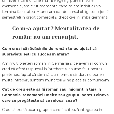
un nivel la care oricine mă înțelegea și puteam scrie
examenele, am avut momente când m-am îndoit că voi
termina facultatea. Atunci am dat de cursul obligatoriu (de 2
semestre!) în drept comercial și drept civil în limba germană.
Ce m-a ajutat? Mentalitatea de
român: nu am renunțat.
Cum crezi că rădăcinile de român te-au ajutat să
supraviețuiești cu succes în afară?
Am mulți prieteni români în Germania și ce avem în comun
cred că oferă răspunsul la întrebare și anume felul nostru
prietenos, faptul că știm să citim printre rânduri, nu punem
multe întrebări, suntem muncitori și ne place să comunicăm.
Cât de greu este să fii român sau imigrant în țara în
Germania, recomanzi unelte sau grupuri pentru cineva
care se pregătește să se relocalizeze?
Cred că există acum grupuri care facilitează integrarea în