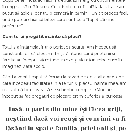
După ce am fost admisă, a trebuit să merg cu documentele
în original să mă înscriu. Cu admiterea oficială la facultate am
putut să aplic și pentru o cameră în cămin – un alt proces facil,
unde puteai chiar să bifezi care sunt cele “top 3 cămine
preferate”.
Cum te-ai pregătit înainte să pleci?
Totul s-a întâmplat într-o perioadă scurtă. Am început să
conștientizez că plecam din țară atunci când prietenii și
familia au început să mă încurajeze și să mă întrebe cum îmi
imaginez viața acolo.
Când a venit timpul să îmi iau la revedere de la alte prietene
care începeau facultatea în alte țări și plecau înainte mea, am
realizat că totul avea să se schimbe complet. Când am
început să fac pregătiri de plecare eram euforică și curioasă.
Însă, o parte din mine își făcea griji,
neștiind dacă voi reuși și cum îmi va fi
lăsând în spate familia, prietenii și, pe