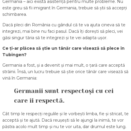
Germania – aici există asistență pentru multe probleme. Nu
este greu să fii imigrant în Germania, trebuie să știi să accepți
schimbarea.
Dacă pleci din România cu gândul că te va ajuta cineva să te
integrezi, mai bine nu faci pasul. Dacă îți dorești să pleci, vei
găsi singur tăria să te integrezi și te vei adapta ușor.
Ce ți-ar plăcea să știe un tânăr care visează să plece în
Tubingen?
Germania a fost, și a devenit și mai mult, o țară care acceptă
străinii. Însă, un lucru trebuie să știe orice tânăr care visează să
vină în Germania:
Germanii sunt respectoși cu cei
care îi respectă.
Cât timp le respecți regulile și le vorbești limba, fie și stricat, te
acceptă și te ajută. Dacă reușești să le ajungi la inimă, te vor
păstra acolo mult timp și nu te vor uita, dar drumul este lung.