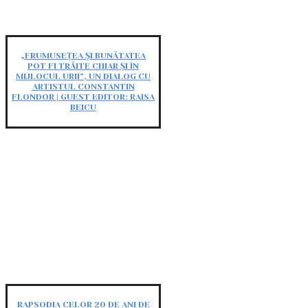
„FRUMUSEȚEA ȘI BUNĂTATEA
POT FI TRĂITE CHIAR ȘI ÎN
MIJLOCUL URII”, UN DIALOG CU
ARTISTUL CONSTANTIN
FLONDOR | GUEST EDITOR: RAISA
BEICU
RAPSODIA CELOR 20 DE ANI DE