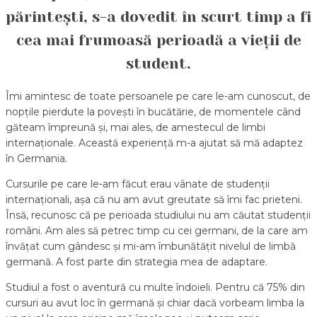
părintești, s-a dovedit în scurt timp a fi
cea mai frumoasă perioadă a vieții de
student.
Îmi amintesc de toate persoanele pe care le-am cunoscut, de
nopțile pierdute la povești în bucătărie, de momentele când
găteam împreună și, mai ales, de amestecul de limbi
internaționale. Această experiență m-a ajutat să mă adaptez
în Germania.
Cursurile pe care le-am făcut erau vânate de studenții
internaționali, așa că nu am avut greutate să îmi fac prieteni.
Însă, recunosc că pe perioada studiului nu am căutat studenții
români. Am ales să petrec timp cu cei germani, de la care am
învățat cum gândesc și mi-am îmbunătățit nivelul de limbă
germană. A fost parte din strategia mea de adaptare.
Studiul a fost o aventură cu multe îndoieli. Pentru că 75% din
cursuri au avut loc în germană și chiar dacă vorbeam limba la