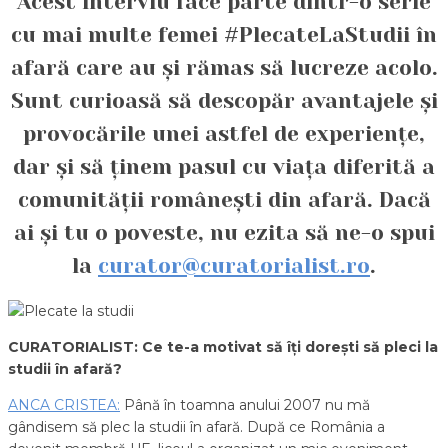
Acest interviu face parte dintr-o serie
cu mai multe femei #PlecateLaStudii în
afară care au și rămas să lucreze acolo.
Sunt curioasă să descopăr avantajele și
provocările unei astfel de experiențe,
dar și să ținem pasul cu viața diferită a
comunității românești din afară. Dacă
ai și tu o poveste, nu ezita să ne-o spui
la
curator@curatorialist.ro
.
CURATORIALIST: Ce te-a motivat să îți dorești să pleci la
studii în afară?
ANCA CRISTEA:
Până în toamna anului 2007 nu mă
gândisem să plec la studii în afară. După ce România a