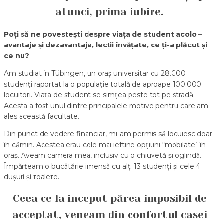
atunci, prima iubire.
Poți să ne povestești despre viața de student acolo –
avantaje și dezavantaje, lecții învățate, ce ți-a plăcut și
ce nu?
Am studiat în Tübingen, un oraș universitar cu 28.000
studenți raportat la o populație totală de aproape 100.000
locuitori. Viața de student se simțea peste tot pe stradă.
Acesta a fost unul dintre principalele motive pentru care am
ales această facultate.
Din punct de vedere financiar, mi-am permis să locuiesc doar
în cămin. Acestea erau cele mai ieftine opțiuni “mobilate” în
oraș. Aveam camera mea, inclusiv cu o chiuvetă și oglindă.
Împărțeam o bucătărie imensă cu alți 13 studenți și cele 4
dușuri și toalete.
Ceea ce la început părea imposibil de
acceptat, veneam din confortul casei