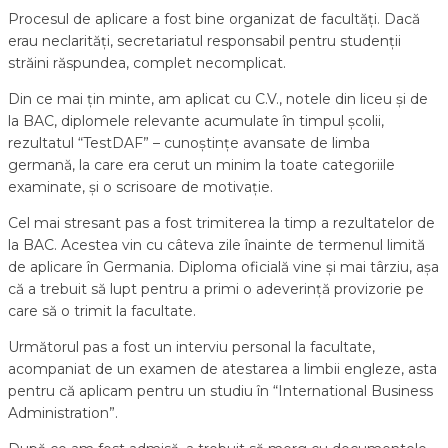
Procesul de aplicare a fost bine organizat de facultăți. Dacă
erau neclarități, secretariatul responsabil pentru studenții
străini răspundea, complet necomplicat.
Din ce mai țin minte, am aplicat cu C.V., notele din liceu și de
la BAC, diplomele relevante acumulate în timpul școlii,
rezultatul “TestDAF” – cunoștințe avansate de limba
germană, la care era cerut un minim la toate categoriile
examinate, și o scrisoare de motivație.
Cel mai stresant pas a fost trimiterea la timp a rezultatelor de
la BAC. Acestea vin cu câteva zile înainte de termenul limită
de aplicare în Germania. Diploma oficială vine și mai târziu, așa
că a trebuit să lupt pentru a primi o adeverință provizorie pe
care să o trimit la facultate.
Următorul pas a fost un interviu personal la facultate,
acompaniat de un examen de atestarea a limbii engleze, asta
pentru că aplicam pentru un studiu în “International Business
Administration”.