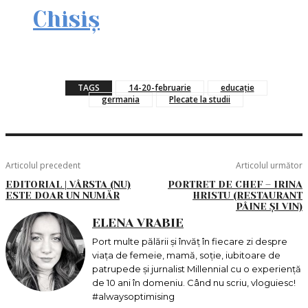
Chisiș
TAGS
14-20-februarie
educație
germania
Plecate la studii
Articolul precedent
Articolul următor
EDITORIAL | VÂRSTA (NU)
PORTRET DE CHEF – IRINA
ESTE DOAR UN NUMĂR
HRISTU (RESTAURANT
PÂINE ȘI VIN)
ELENA VRABIE
Port multe pălării și învăț în fiecare zi despre
viața de femeie, mamă, soție, iubitoare de
patrupede și jurnalist Millennial cu o experiență
de 10 ani în domeniu. Când nu scriu, vloguiesc!
#alwaysoptimising