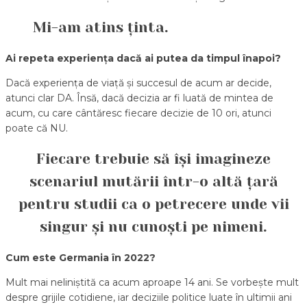
Mi-am atins ținta.
Ai repeta experiența dacă ai putea da timpul înapoi?
Dacă experiența de viață și succesul de acum ar decide,
atunci clar DA. Însă, dacă decizia ar fi luată de mintea de
acum, cu care cântăresc fiecare decizie de 10 ori, atunci
poate că NU.
Fiecare trebuie să își imagineze
scenariul mutării într-o altă țară
pentru studii ca o petrecere unde vii
singur și nu cunoști pe nimeni.
Cum este Germania în 2022?
Mult mai neliniștită ca acum aproape 14 ani. Se vorbește mult
despre grijile cotidiene, iar deciziile politice luate în ultimii ani