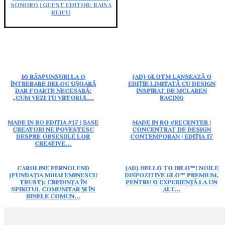
SONORO | GUEST EDITOR: RAISA
BEICU
10 RĂSPUNSURI LA O
(AD) GLOTM LANSEAZĂ O
ÎNTREBARE DELOC UȘOARĂ
EDIȚIE LIMITATĂ CU DESIGN
DAR FOARTE NECESARĂ:
INSPIRAT DE MCLAREN
„CUM VEZI TU VIITORUL...
RACING
MADE IN RO EDIȚIA #17 | ȘASE
MADE IN RO #RECENTER |
CREATORI NE POVESTESC
CONCENTRAT DE DESIGN
DESPRE OBSESIILE LOR
CONTEMPORAN | EDIȚIA 17
CREATIVE...
CAROLINE FERNOLEND
(AD) HELLO TO HILO™! NOILE
(FUNDAȚIA MIHAI EMINESCU
DISPOZITIVE GLO™ PREMIUM,
TRUST): CREDINȚA ÎN
PENTRU O EXPERIENȚĂ LA UN
SPIRITUL COMUNITAR ȘI ÎN
ALT...
BINELE COMUN...