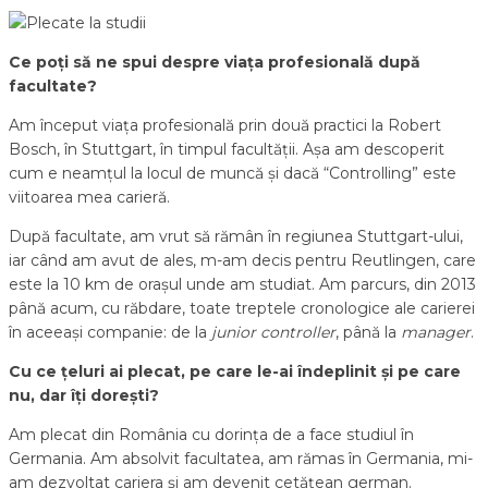
Ce poți să ne spui despre viața profesională după
facultate?
Am început viața profesională prin două practici la Robert
Bosch, în Stuttgart, în timpul facultății. Așa am descoperit
cum e neamțul la locul de muncă și dacă “Controlling” este
viitoarea mea carieră.
După facultate, am vrut să rămân în regiunea Stuttgart-ului,
iar când am avut de ales, m-am decis pentru Reutlingen, care
este la 10 km de orașul unde am studiat. Am parcurs, din 2013
până acum, cu răbdare, toate treptele cronologice ale carierei
în aceeași companie: de la
junior controller
, până la
manager
.
Cu ce țeluri ai plecat, pe care le-ai îndeplinit și pe care
nu, dar îți dorești?
Am plecat din România cu dorința de a face studiul în
Germania. Am absolvit facultatea, am rămas în Germania, mi-
am dezvoltat cariera și am devenit cetățean german.