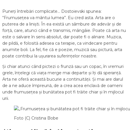
Puneți întrebări complicate… Dostoievski spunea:
“Frumusețea va mântui lumea”. Eu cred asta. Arta are o
puterea de a liniști. În ea există un sâmbure de adevăr și de
forță, care, atunci când e transmis, mângâie. Poate că arta nu
este o salvare în sens absolut, dar poate fi o alinare. Muzica,
de pildă, e folosită adesea ca terapie, ca vindecare pentru
anumite boli. La fel, fie că e poezie, muzică sau pictură, arta
poate contribui la ușurarea suferințelor noastre.
Și chiar atunci când pictezi o frunză sau un copac, în vremuri
grele, înțelegi că viața merge mai departe și îți dă speranță.
Arta ne oferă această bucurie a continuității. Și mai are darul
de a ne aduce împreună, de a crea acea enclavă de oameni
unde frumusețea și bunătatea pot fi trăite chiar și în mijlocul
urii.
Foto (C) Cristina Bobe