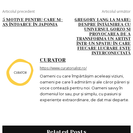
Articolul precedent
Articolul următor
5 MOTIVE PENTRU CARE M-
GREGORY LANG LA MARE:
AȘ ÎNTOARCE ÎN JAPONIA
DESPRE ÎNTÂLNIREA CU
UNIVERSUL GORZO ȘI
PROVOCAREA DE A
TRANSFORMA UN ARTIST
ÎNTR-UN SPAȚIU ÎN CARE
FIECARE LUCRARE ESTE
INTERCONECTATĂ
CURATOR
https://www.curatorialist.ro/
Oameni cu care împărtășim aceleași viziuni,
oameni pe care îi admirăm și ale căror păreri și
voce contează pentru noi. Oameni savvy în
domeniul lor sau, pur și simplu, cu pasiuni și
experiențe extraordinare, de dat mai departe.
Related Posts