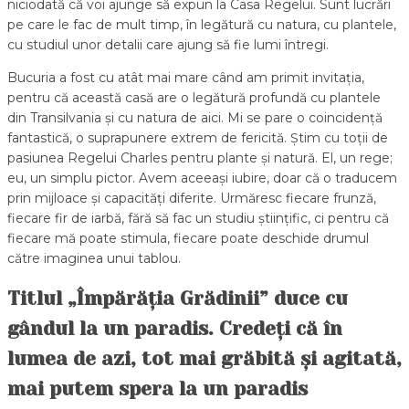
niciodată că voi ajunge să expun la Casa Regelui. Sunt lucrări
pe care le fac de mult timp, în legătură cu natura, cu plantele,
cu studiul unor detalii care ajung să fie lumi întregi.
Bucuria a fost cu atât mai mare când am primit invitația,
pentru că această casă are o legătură profundă cu plantele
din Transilvania și cu natura de aici. Mi se pare o coincidență
fantastică, o suprapunere extrem de fericită. Știm cu toții de
pasiunea Regelui Charles pentru plante și natură. El, un rege;
eu, un simplu pictor. Avem aceeași iubire, doar că o traducem
prin mijloace și capacități diferite. Urmăresc fiecare frunză,
fiecare fir de iarbă, fără să fac un studiu științific, ci pentru că
fiecare mă poate stimula, fiecare poate deschide drumul
către imaginea unui tablou.
Titlul „Împărăția Grădinii” duce cu
gândul la un paradis. Credeți că în
lumea de azi, tot mai grăbită și agitată,
mai putem spera la un paradis