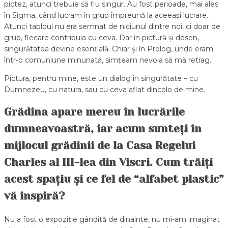
pictez, atunci trebuie să fiu singur. Au fost perioade, mai ales
în Sigma, când lucram în grup împreună la aceeași lucrare.
Atunci tabloul nu era semnat de niciunul dintre noi, ci doar de
grup, fiecare contribuia cu ceva. Dar în pictură și desen,
singurătatea devine esențială. Chiar și în Prolog, unde eram
într-o comuniune minunată, simțeam nevoia să mă retrag.
Pictura, pentru mine, este un dialog în singurătate – cu
Dumnezeu, cu natura, sau cu ceva aflat dincolo de mine.
Grădina apare mereu în lucrările
dumneavoastră, iar acum sunteți în
mijlocul grădinii de la Casa Regelui
Charles al III-lea din Viscri. Cum trăiți
acest spațiu și ce fel de “alfabet plastic”
vă inspiră?
Nu a fost o expoziție gândită de dinainte, nu mi-am imaginat