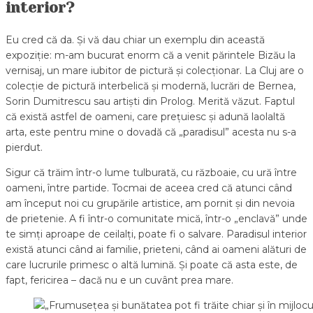
interior?
Eu cred că da. Și vă dau chiar un exemplu din această
expoziție: m-am bucurat enorm că a venit părintele Bizău la
vernisaj, un mare iubitor de pictură și colecționar. La Cluj are o
colecție de pictură interbelică și modernă, lucrări de Bernea,
Sorin Dumitrescu sau artiști din Prolog. Merită văzut. Faptul
că există astfel de oameni, care prețuiesc și adună laolaltă
arta, este pentru mine o dovadă că „paradisul” acesta nu s-a
pierdut.
Sigur că trăim într-o lume tulburată, cu războaie, cu ură între
oameni, între partide. Tocmai de aceea cred că atunci când
am început noi cu grupările artistice, am pornit și din nevoia
de prietenie. A fi într-o comunitate mică, într-o „enclavă” unde
te simți aproape de ceilalți, poate fi o salvare. Paradisul interior
există atunci când ai familie, prieteni, când ai oameni alături de
care lucrurile primesc o altă lumină. Și poate că asta este, de
fapt, fericirea – dacă nu e un cuvânt prea mare.