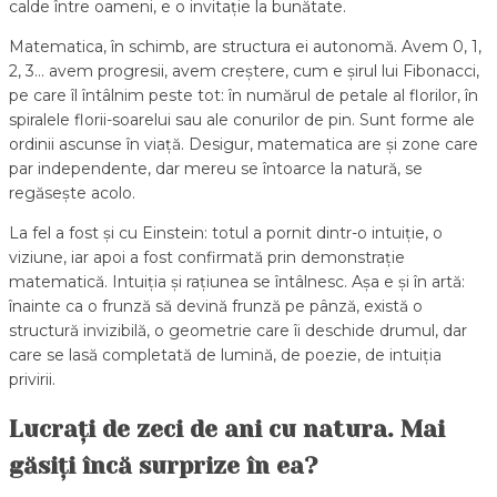
calde între oameni, e o invitație la bunătate.
Matematica, în schimb, are structura ei autonomă. Avem 0, 1,
2, 3… avem progresii, avem creștere, cum e șirul lui Fibonacci,
pe care îl întâlnim peste tot: în numărul de petale al florilor, în
spiralele florii-soarelui sau ale conurilor de pin. Sunt forme ale
ordinii ascunse în viață. Desigur, matematica are și zone care
par independente, dar mereu se întoarce la natură, se
regăsește acolo.
La fel a fost și cu Einstein: totul a pornit dintr-o intuiție, o
viziune, iar apoi a fost confirmată prin demonstrație
matematică. Intuiția și rațiunea se întâlnesc. Așa e și în artă:
înainte ca o frunză să devină frunză pe pânză, există o
structură invizibilă, o geometrie care îi deschide drumul, dar
care se lasă completată de lumină, de poezie, de intuiția
privirii.
Lucrați de zeci de ani cu natura. Mai
găsiți încă surprize în ea?