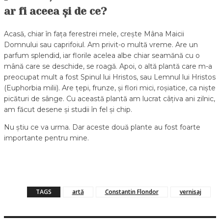
ar fi aceea și de ce?
Acasă, chiar în fața ferestrei mele, crește Mâna Maicii
Domnului sau caprifoiul. Am privit-o multă vreme. Are un
parfum splendid, iar florile acelea albe chiar seamănă cu o
mână care se deschide, se roagă. Apoi, o altă plantă care m-a
preocupat mult a fost Spinul lui Hristos, sau Lemnul lui Hristos
(Euphorbia milii). Are țepi, frunze, și flori mici, roșiatice, ca niște
picături de sânge. Cu această plantă am lucrat câțiva ani zilnic,
am făcut desene și studii în fel și chip.
Nu știu ce va urma. Dar aceste două plante au fost foarte
importante pentru mine.
TAGS
artă
Constantin Flondor
vernisaj