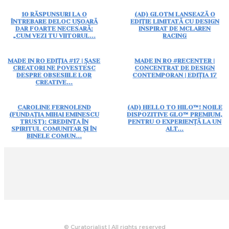
10 RĂSPUNSURI LA O
(AD) GLOTM LANSEAZĂ O
ÎNTREBARE DELOC UȘOARĂ
EDIȚIE LIMITATĂ CU DESIGN
DAR FOARTE NECESARĂ:
INSPIRAT DE MCLAREN
„CUM VEZI TU VIITORUL...
RACING
MADE IN RO EDIȚIA #17 | ȘASE
MADE IN RO #RECENTER |
CREATORI NE POVESTESC
CONCENTRAT DE DESIGN
DESPRE OBSESIILE LOR
CONTEMPORAN | EDIȚIA 17
CREATIVE...
CAROLINE FERNOLEND
(AD) HELLO TO HILO™! NOILE
(FUNDAȚIA MIHAI EMINESCU
DISPOZITIVE GLO™ PREMIUM,
TRUST): CREDINȚA ÎN
PENTRU O EXPERIENȚĂ LA UN
SPIRITUL COMUNITAR ȘI ÎN
ALT...
BINELE COMUN...
© Curatorialist | All rights reserved