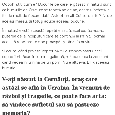
Ooooh, știți cum e? Bucuriile pe care le găsesc în natură sunt
ca bucuriile de Crăciun: se repetă an de an, dar mă încântă la
fel de mult de fiecare dată. Aștept un alt Crăciun, altfel? Nu, e
același mereu. Și totuși aduce aceeași bucurie.
În natură există această repetiție sacră, acel
illo tempore
,
puterea de la începuturi care se continuă la infinit. Tocmai
această repetare te ține proaspăt și tânăr în privire.
Și acum, când privesc împreună cu dumneavoastră acei
copaci îmbrăcați în lumina galbenă, mă bucur ca la zece ani
când vedeam lumina pe un pom. Nu e altceva. E fix aceeași
bucurie.
V-ați născut la Cernăuți, oraș care
astăzi se află în Ucraina. În vremuri de
război și tragedie, ce poate face arta:
să vindece sufletul sau să păstreze
memoria?