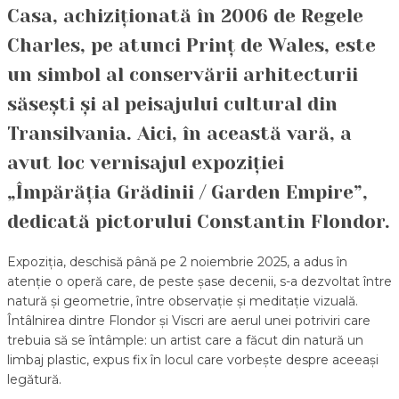
Casa, achiziționată în 2006 de Regele
Charles, pe atunci Prinț de Wales, este
un simbol al conservării arhitecturii
săsești și al peisajului cultural din
Transilvania. Aici, în această vară, a
avut loc vernisajul expoziției
„Împărăția Grădinii / Garden Empire”,
dedicată pictorului Constantin Flondor.
Expoziția, deschisă până pe 2 noiembrie 2025, a adus în
atenție o operă care, de peste șase decenii, s-a dezvoltat între
natură și geometrie, între observație și meditație vizuală.
Întâlnirea dintre Flondor și Viscri are aerul unei potriviri care
trebuia să se întâmple: un artist care a făcut din natură un
limbaj plastic, expus fix în locul care vorbește despre aceeași
legătură.