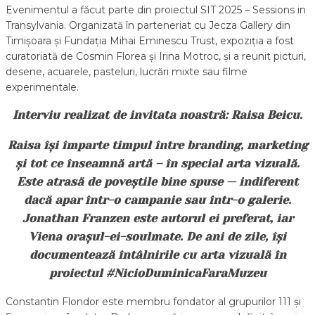
Evenimentul a făcut parte din proiectul SIT 2025 – Sessions in
Transylvania. Organizată în parteneriat cu Jecza Gallery din
Timișoara și Fundația Mihai Eminescu Trust, expoziția a fost
curatoriată de Cosmin Florea și Irina Motroc, și a reunit picturi,
desene, acuarele, pasteluri, lucrări mixte sau filme
experimentale.
Interviu realizat de invitata noastră: Raisa Beicu.
Raisa își împarte timpul între branding, marketing
și tot ce înseamnă artă – în special arta vizuală.
Este atrasă de poveștile bine spuse — indiferent
dacă apar într-o campanie sau într-o galerie.
Jonathan Franzen este autorul ei preferat, iar
Viena orașul-ei-soulmate. De ani de zile, își
documentează întâlnirile cu arta vizuală în
proiectul #NicioDuminicaFaraMuzeu
Constantin Flondor este membru fondator al grupurilor 111 și