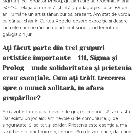
Sigma și co-fondator Prolog, grupări care au redefinit, în anii
’60–’70, relația dintre artă, știință și pedagogie. La cei 89 de
ani, rămâne un artist tânăr, curios, prezent. Am stat de vorbă
cu dânsul chiar în Curtea Regelui despre expoziție și despre
lucrurile care ne rămân de admirat și iubit, indiferent de
gălăgia din jur.
Ați făcut parte din trei grupuri
artistice importante – 111, Sigma și
Prolog – unde solidaritatea și prietenia
erau esențiale. Cum ați trăit trecerea
spre o muncă solitară, în afara
grupărilor?
Am avut întotdeauna nevoie de grup și continui să simt asta.
Dar există un joc aici: am nevoie și de comuniune, și de
singurătate. Și solitar, și solidar. Prietenia este esențială, mă
simt bine cu prietenii mei, comunicăm despre orice, dar când