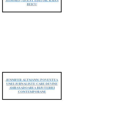
SONORO | GUEST EDITOR: RAISA
BEICU
JENNIFER ALTMANN: POVESTEA
UNEI JURNALISTE CARE DEVINE
AMBASADOAREA BIJUTERIEI
CONTEMPORANE