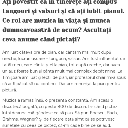
Ați povestit că în tinerețe ați compus
tangouri și valsuri și că ați iubit pianul.
Ce rol are muzica în viața și munca
dumneavoastră de acum? Ascultați
ceva anume când pictați?
Am luat câteva ore de pian, dar cântam mai mult după
ureche, lucruri ușoare – tangouri, valsuri. Am fost influențat de
tatăl meu, care cânta și el la pian, tot după ureche, dar avea
un auz foarte bun și cânta mult mai complex decât mine. La
Timișoara am luat și lecții de pian, iar profesorul chiar mi-a spus
că ar fi păcat să nu continui. Dar am renunțat la pian pentru
pictură.
Muzica a rămas, însă, o prezență constantă. Am acasă o
discotecă bogată, cu peste 800 de discuri. Iar când pictez,
întotdeauna mă gândesc ce să pun. Să pun Enescu, Bach,
Brahms, Wagner? Și de fiecare dată simt că se potrivesc
sunetele cu ceea ce pictez, că-mi cade bine ce se aud.