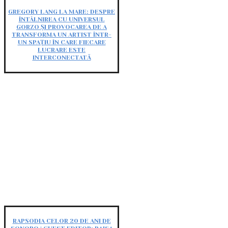
GREGORY LANG LA MARE: DESPRE
ÎNTÂLNIREA CU UNIVERSUL
GORZO ȘI PROVOCAREA DE A
TRANSFORMA UN ARTIST ÎNTR-
UN SPAȚIU ÎN CARE FIECARE
LUCRARE ESTE
INTERCONECTATĂ
RAPSODIA CELOR 20 DE ANI DE