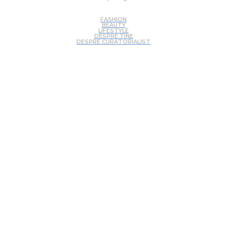
FASHION
BEAUTY
LIFESTYLE
DESPRE TINE
DESPRE CURATORIALIST