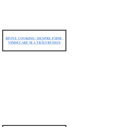
RIVIVE COOKING | DESPRE PÂINE,
VINDECARE ȘI A TRĂI FRUMOS