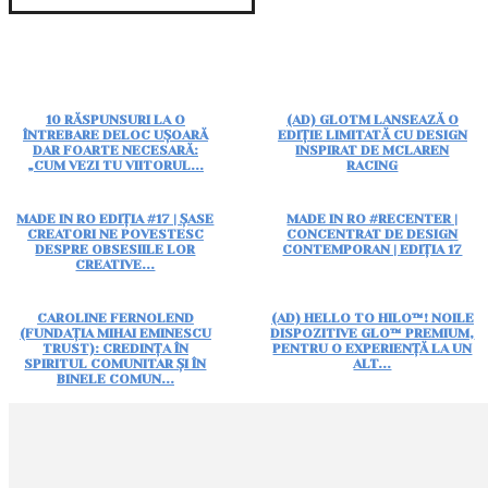
10 RĂSPUNSURI LA O
(AD) GLOTM LANSEAZĂ O
ÎNTREBARE DELOC UȘOARĂ
EDIȚIE LIMITATĂ CU DESIGN
DAR FOARTE NECESARĂ:
INSPIRAT DE MCLAREN
„CUM VEZI TU VIITORUL...
RACING
MADE IN RO EDIȚIA #17 | ȘASE
MADE IN RO #RECENTER |
CREATORI NE POVESTESC
CONCENTRAT DE DESIGN
DESPRE OBSESIILE LOR
CONTEMPORAN | EDIȚIA 17
CREATIVE...
CAROLINE FERNOLEND
(AD) HELLO TO HILO™! NOILE
(FUNDAȚIA MIHAI EMINESCU
DISPOZITIVE GLO™ PREMIUM,
TRUST): CREDINȚA ÎN
PENTRU O EXPERIENȚĂ LA UN
SPIRITUL COMUNITAR ȘI ÎN
ALT...
BINELE COMUN...