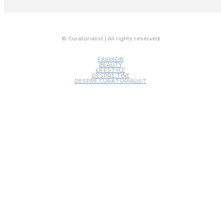
© Curatorialist | All rights reserved
FASHION
BEAUTY
LIFESTYLE
DESPRE TINE
DESPRE CURATORIALIST