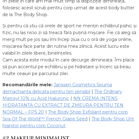
În zilele în care am mai mult timp la dispoziție dimineața,
folosesc acest scrub pentru corp urmat de acest body butter
de la The Body Shop.
Și pentru că știu că orele de sport ne mențin echilibrul psihic și
fizic, nu las nicio zi să treacă fără puțină mișcare. Fie că aleg să
merg mult pe jos sau îmi încep ziua cu o oră de yoga online,
mișcarea face parte din rutina mea zilnică. Acest lucru este
valabil în zilele libere, bineînțeles.
Cam acesta este modul în care decurge dimineața. Îmi place
să pun accentul pe echilibru și pe hidratare și încerc să beau
multe ceaiuri pe parcursul zilei.
Recomandările mele:
Janssen Cosmetics Spuma
demachianta delicata pentru ten sensibil
|
The Ordinary
Matrixyl 10% cu Acid Hialuronic
|
NN CREMA INTENS
HIDRATANTA CU EXTRACT DE ZMEURA PENTRU TEN
NORMAL – FPS 20
|
The Body Shop Exfoliant pentru corp
Spa Of The World™ French Grape Seed
|
The Body Shop Unt
hranitor pentru corp Coconut
#2 MAKEUP MINIMALIST