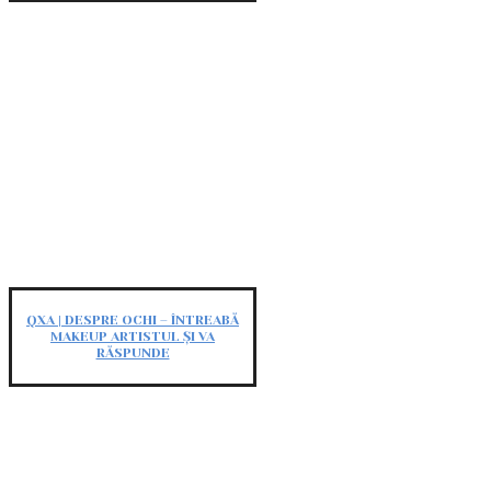
QXA | DESPRE OCHI – ÎNTREABĂ
MAKEUP ARTISTUL ȘI VA
RĂSPUNDE