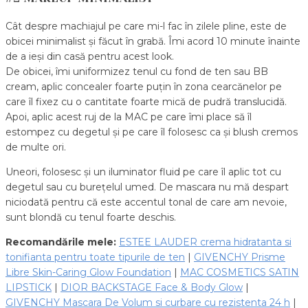
Cât despre machiajul pe care mi-l fac în zilele pline, este de
obicei minimalist și făcut în grabă. Îmi acord 10 minute înainte
de a ieși din casă pentru acest look.
De obicei, îmi uniformizez tenul cu fond de ten sau BB
cream, aplic concealer foarte puțin în zona cearcănelor pe
care îl fixez cu o cantitate foarte mică de pudră translucidă.
Apoi, aplic acest ruj de la MAC pe care îmi place să îl
estompez cu degetul și pe care îl folosesc ca și blush cremos
de multe ori.
Uneori, folosesc și un iluminator fluid pe care îl aplic tot cu
degetul sau cu burețelul umed. De mascara nu mă despart
niciodată pentru că este accentul tonal de care am nevoie,
sunt blondă cu tenul foarte deschis.
Recomandările mele:
ESTEE LAUDER crema hidratanta si
tonifianta pentru toate tipurile de ten
|
GIVENCHY Prisme
Libre Skin-Caring Glow Foundation
|
MAC COSMETICS SATIN
LIPSTICK
|
DIOR BACKSTAGE Face & Body Glow
|
GIVENCHY Mascara De Volum si curbare cu rezistenta 24 h
|