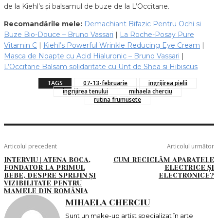
de la Kiehl’s și balsamul de buze de la L’Occitane.
Recomandările mele:
Demachiant Bifazic Pentru Ochi si
Buze Bio-Douce – Bruno Vassari
|
La Roche-Posay Pure
Vitamin C
|
Kiehl’s Powerful Wrinkle Reducing Eye Cream
|
Masca de Noapte cu Acid Hialuronic – Bruno Vassari
|
L’Occitane Balsam solidaritate cu Unt de Shea si Hibiscus
TAGS
07-13-februarie
ingrijirea pielii
ingrijirea tenului
mihaela cherciu
rutina frumusete
Articolul precedent
Articolul următor
INTERVIU | ATENA BOCA,
CUM RECICLĂM APARATELE
FONDATOR LA PRIMUL
ELECTRICE ȘI
BEBE, DESPRE SPRIJIN ȘI
ELECTRONICE?
VIZIBILITATE PENTRU
MAMELE DIN ROMÂNIA
MIHAELA CHERCIU
Sunt un make-up artist specializat în arte