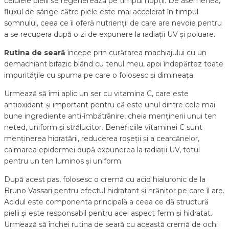
celulele pielii se regenerează pe timpul nopții. De asemenea,
fluxul de sânge către piele este mai accelerat în timpul
somnului, ceea ce îi oferă nutrienții de care are nevoie pentru
a se recupera după o zi de expunere la radiații UV și poluare.
Rutina de seară
începe prin curățarea machiajului cu un
demachiant bifazic blând cu tenul meu, apoi îndepărtez toate
impuritățile cu spuma pe care o folosesc și dimineața.
Urmează să îmi aplic un ser cu vitamina C, care este
antioxidant și important pentru că este unul dintre cele mai
bune ingrediente anti-îmbătrânire, cheia menținerii unui ten
neted, uniform și strălucitor. Beneficiile vitaminei C sunt
menținerea hidratării, reducerea roșeții și a cearcănelor,
calmarea epidermei după expunerea la radiații UV, totul
pentru un ten luminos și uniform.
După acest pas, folosesc o cremă cu acid hialuronic de la
Bruno Vassari pentru efectul hidratant și hrănitor pe care îl are.
Acidul este componenta principală a ceea ce dă structură
pielii și este responsabil pentru acel aspect ferm și hidratat.
Urmează să închei rutina de seară cu această cremă de ochi