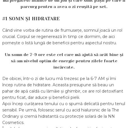
mă pregătesc înainte de un job și care sunt pașii pe care îi
parcurg pentru a avea o zi reușită pe set.
#1 SOMN ȘI HIDRATARE
Când vine vorba de rutina de frumusețe, somnul joacă un rol
crucial. Corpul se regenerează în timp ce dormim, de aici
pornește o listă lungă de beneficii pentru aspectul nostru.
Un somn de 7-9 ore este cel care mă ajută să arăt bine și
să am nivelul optim de energie pentru zilele foarte
încărcate.
De obicei, într-o zi de lucru mă trezesc pe la 6-7 AM și îmi
încep rutina de hidratare. Aceasta presupune să beau un
pahar de apă caldă cu lămâie și ghimbir, ce are rol detoxifiant
pentru ficat, dar aduce și beneficii pielii.
Apoi încep curățarea tenului cu o spumă delicată pentru tenul
sensibil. Pe urmă, folosesc serul cu acid hialuronic de la The
Ordinary și cremă hidratantă cu protecție solară de la NN
Cosmetics.