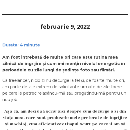
februarie 9, 2022
Durata:
4
minute
Am fost întrebată de multe ori care este rutina mea
zilnică de îngrijire și cum îmi mențin nivelul energetic în
perioadele cu zile lungi de ședințe foto sau filmări.
Ca freelancer, nicio zi nu decurge la fel și, de foarte multe ori,
am parte de zile extrem de solicitante urmate de zile libere
pe care le petrec relaxându-mă sau pregătindu-mă pentru un
nou job.
Așa că, am decis să scriu aici despre cum decurge o zi din
viața mea, care sunt produsele mele preferate de îngrijire
și machiaj, cum eficientizez timpul scurt pe care îl am să