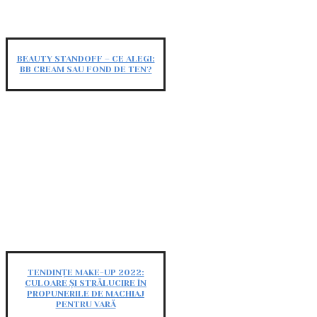
BEAUTY STANDOFF – CE ALEGI:
BB CREAM SAU FOND DE TEN?
TENDINȚE MAKE-UP 2022:
CULOARE ȘI STRĂLUCIRE ÎN
PROPUNERILE DE MACHIAJ
PENTRU VARĂ