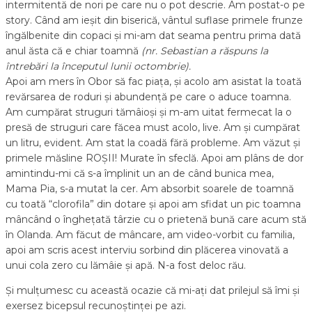
intermitentă de nori pe care nu o pot descrie. Am postat-o pe
story. Când am ieșit din biserică, vântul suflase primele frunze
îngălbenite din copaci și mi-am dat seama pentru prima dată
anul ăsta că e chiar toamnă
(nr. Sebastian a răspuns la
întrebări la începutul lunii octombrie).
Apoi am mers în Obor să fac piața, și acolo am asistat la toată
revărsarea de roduri și abundență pe care o aduce toamna.
Am cumpărat struguri tămâioși și m-am uitat fermecat la o
presă de struguri care făcea must acolo, live. Am și cumpărat
un litru, evident. Am stat la coadă fără probleme. Am văzut și
primele măsline ROȘII! Murate în sfeclă. Apoi am plâns de dor
amintindu-mi că s-a împlinit un an de când bunica mea,
Mama Pia, s-a mutat la cer. Am absorbit soarele de toamnă
cu toată “clorofila” din dotare și apoi am sfidat un pic toamna
mâncând o înghețată târzie cu o prietenă bună care acum stă
în Olanda. Am făcut de mâncare, am video-vorbit cu familia,
apoi am scris acest interviu sorbind din plăcerea vinovată a
unui cola zero cu lămâie și apă. N-a fost deloc rău.
Și mulțumesc cu această ocazie că mi-ați dat prilejul să îmi și
exersez bicepsul recunoștinței pe azi.