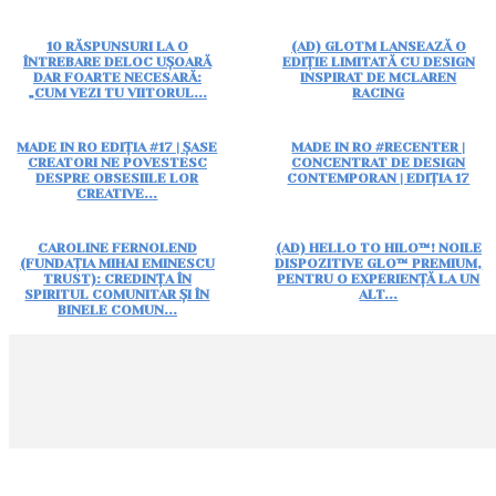
10 RĂSPUNSURI LA O
(AD) GLOTM LANSEAZĂ O
ÎNTREBARE DELOC UȘOARĂ
EDIȚIE LIMITATĂ CU DESIGN
DAR FOARTE NECESARĂ:
INSPIRAT DE MCLAREN
„CUM VEZI TU VIITORUL...
RACING
MADE IN RO EDIȚIA #17 | ȘASE
MADE IN RO #RECENTER |
CREATORI NE POVESTESC
CONCENTRAT DE DESIGN
DESPRE OBSESIILE LOR
CONTEMPORAN | EDIȚIA 17
CREATIVE...
CAROLINE FERNOLEND
(AD) HELLO TO HILO™! NOILE
(FUNDAȚIA MIHAI EMINESCU
DISPOZITIVE GLO™ PREMIUM,
TRUST): CREDINȚA ÎN
PENTRU O EXPERIENȚĂ LA UN
SPIRITUL COMUNITAR ȘI ÎN
ALT...
BINELE COMUN...