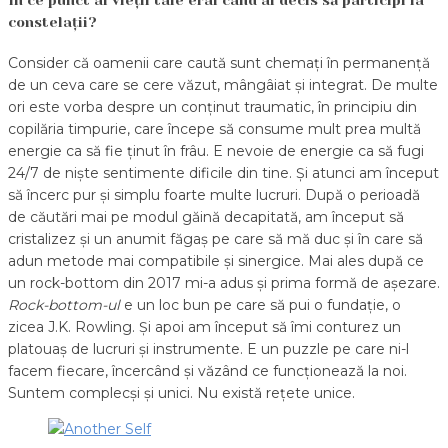
În ce punct al vieții tale erai când ai decis să participi la
constelații?
Consider că oamenii care caută sunt chemați în permanență
de un ceva care se cere văzut, mângâiat și integrat. De multe
ori este vorba despre un conținut traumatic, în principiu din
copilăria timpurie, care începe să consume mult prea multă
energie ca să fie ținut în frâu. E nevoie de energie ca să fugi
24/7 de niște sentimente dificile din tine. Și atunci am început
să încerc pur și simplu foarte multe lucruri. După o perioadă
de căutări mai pe modul găină decapitată, am început să
cristalizez și un anumit făgaș pe care să mă duc și în care să
adun metode mai compatibile și sinergice. Mai ales după ce
un rock-bottom din 2017 mi-a adus și prima formă de așezare.
Rock-bottom-ul
e un loc bun pe care să pui o fundație, o
zicea J.K. Rowling. Și apoi am început să îmi conturez un
platouaș de lucruri și instrumente. E un puzzle pe care ni-l
facem fiecare, încercând și văzând ce funcționează la noi.
Suntem complecși și unici. Nu există rețete unice.