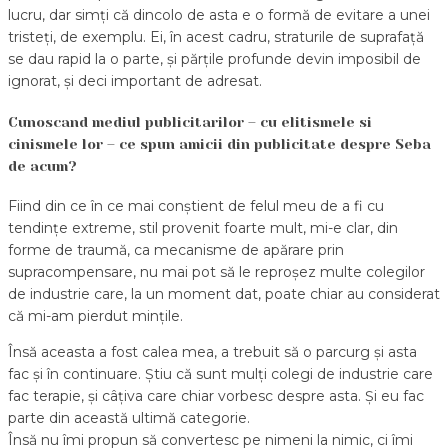
lucru, dar simți că dincolo de asta e o formă de evitare a unei
tristeți, de exemplu. Ei, în acest cadru, straturile de suprafață
se dau rapid la o parte, și părțile profunde devin imposibil de
ignorat, și deci important de adresat.
Cunoscand mediul publicitarilor – cu elitismele si
cinismele lor – ce spun amicii din publicitate despre Seba
de acum?
Fiind din ce în ce mai conștient de felul meu de a fi cu
tendințe extreme, stil provenit foarte mult, mi-e clar, din
forme de traumă, ca mecanisme de apărare prin
supracompensare, nu mai pot să le reproșez multe colegilor
de industrie care, la un moment dat, poate chiar au considerat
că mi-am pierdut mințile.
Însă aceasta a fost calea mea, a trebuit să o parcurg și asta
fac și în continuare. Știu că sunt mulți colegi de industrie care
fac terapie, și câțiva care chiar vorbesc despre asta. Și eu fac
parte din această ultimă categorie.
Însă nu îmi propun să convertesc pe nimeni la nimic, ci îmi