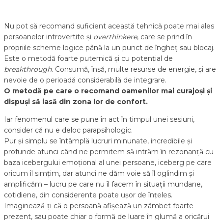
Nu pot să recomand suficient această tehnică poate mai ales
persoanelor introvertite și
overthinkere
, care se prind în
propriile scheme logice până la un punct de îngheț sau blocaj.
Este o metodă foarte puternică și cu potențial de
breakthrough
. Consumă, însă, multe resurse de energie, și are
nevoie de o perioadă considerabilă de integrare.
O metodă pe care o recomand oamenilor mai curajoși și
dispuși să iasă din zona lor de confort.
Iar fenomenul care se pune în act în timpul unei sesiuni,
consider că nu e deloc parapsihologic.
Pur și simplu se întâmplă lucruri minunate, incredibile și
profunde atunci când ne permitem să intrăm în rezonanță cu
baza icebergului emoțional al unei persoane, iceberg pe care
oricum îl simțim, dar atunci ne dăm voie să îl oglindim și
amplificăm – lucru pe care nu îl facem în situații mundane,
cotidiene, din considerente poate ușor de înțeles.
Imaginează-ți că o persoană afișează un zâmbet foarte
prezent, sau poate chiar o formă de luare în glumă a oricărui