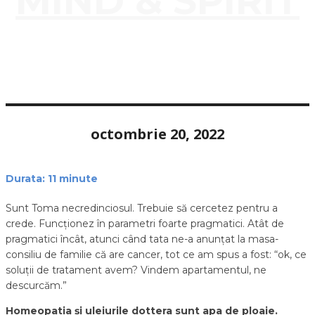
MIND & SPIRIT
octombrie 20, 2022
Durata:
11
minute
Sunt Toma necredinciosul. Trebuie să cercetez pentru a
crede. Funcționez în parametri foarte pragmatici. Atât de
pragmatici încât, atunci când tata ne-a anunțat la masa-
consiliu de familie că are cancer, tot ce am spus a fost: “ok, ce
soluții de tratament avem? Vindem apartamentul, ne
descurcăm.”
Homeopatia și uleiurile dottera sunt apa de ploaie.