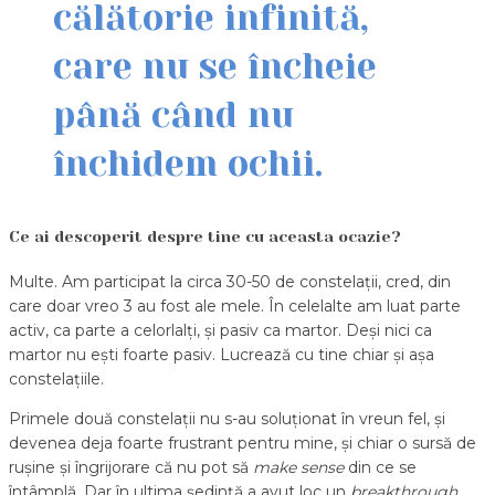
călătorie infinită,
care nu se încheie
până când nu
închidem ochii.
Ce ai descoperit despre tine cu aceasta ocazie?
Multe. Am participat la circa 30-50 de constelații, cred, din
care doar vreo 3 au fost ale mele. În celelalte am luat parte
activ, ca parte a celorlalți, și pasiv ca martor. Deși nici ca
martor nu ești foarte pasiv. Lucrează cu tine chiar și așa
constelațiile.
Primele două constelații nu s-au soluționat în vreun fel, și
devenea deja foarte frustrant pentru mine, și chiar o sursă de
rușine și îngrijorare că nu pot să
make sense
din ce se
întâmplă. Dar în ultima ședință a avut loc un
breakthrough
,