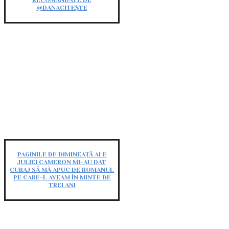
RECOMANDATE DE
@DANACITEȘTE
PAGINILE DE DIMINEAȚĂ ALE
JULIEI CAMERON MI-AU DAT
CURAJ SĂ MĂ APUC DE ROMANUL
PE CARE-L AVEAM ÎN MINTE DE
TREI ANI