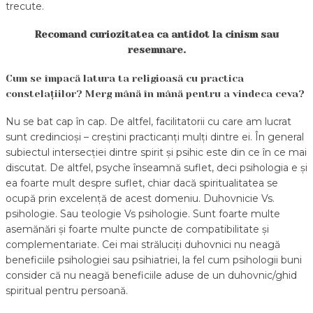
trecute.
Recomand curiozitatea ca antidot la cinism sau
resemnare.
Cum se împacă latura ta religioasă cu practica
constelațiilor? Merg mână în mână pentru a vindeca ceva?
Nu se bat cap în cap. De altfel, facilitatorii cu care am lucrat
sunt credincioși – creștini practicanți mulți dintre ei. În general
subiectul intersecției dintre spirit și psihic este din ce în ce mai
discutat. De altfel, psyche înseamnă suflet, deci psihologia e și
ea foarte mult despre suflet, chiar dacă spiritualitatea se
ocupă prin excelență de acest domeniu. Duhovnicie Vs.
psihologie. Sau teologie Vs psihologie. Sunt foarte multe
asemănări și foarte multe puncte de compatibilitate și
complementariate. Cei mai străluciți duhovnici nu neagă
beneficiile psihologiei sau psihiatriei, la fel cum psihologii buni
consider că nu neagă beneficiile aduse de un duhovnic/ghid
spiritual pentru persoană.