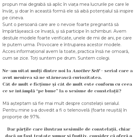
propun mai degrabă să aplic în viața mea lucrurile pe care le
învăț, și doar în această formă ele să aibă potențialul să inspire
pe cineva.
Sunt o persoană care are o nevoie foarte pregnantă să
împărtășească ce învață, și să participe în schimburi. Avem
destule modele foarte verificate, unele de mii de ani, pe care
le putem urma. Provocare e întruparea acestor modele.
Acces informațional avem la toate, practica însă ne omoară,
cum se zice. Toți suntem pe drum. Suntem colegi.
Ne-am uitat mulți dintre noi la
Another Self
– serial care a
avut menirea să ne stârnească curiozitatea.
Cât de mult e ficțiune și cât de mult este conform cu ceea
ce se întâmplă “pe bune” la o sesiune de constelații?
Mă așteptam să fie mai mult despre constelații serialul.
Pentru mine s-a dovedit a fi o telenovelă (foarte reușită) în
proporție de 97%.
Dar părțile care ilustrau sesiunile de constelații, chiar
dacă au fost tratate sumar și fugitiv, consider că oferă o