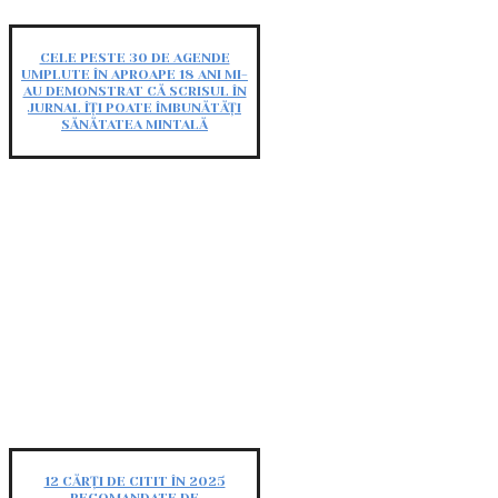
CELE PESTE 30 DE AGENDE
UMPLUTE ÎN APROAPE 18 ANI MI-
AU DEMONSTRAT CĂ SCRISUL ÎN
JURNAL ÎȚI POATE ÎMBUNĂTĂȚI
SĂNĂTATEA MINTALĂ
12 CĂRȚI DE CITIT ÎN 2025