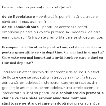
Cum ai defini experiența constelațiilor?
de ce Revelatoare
– pentru că îți pune în față lucruri care
până atunci erau ascunse în tine
de ce Tămăduitoare
– pentru că accesează centri
emoționali pe care nu voiam/ puteam să îi vedem și de care
eram disociați. Părți izolate și amorțite care se strigau simțite.
Presupun ca ai făcut asta pentru tine, cel de acum, dar și
pentru generațiile ce vin după tine. Ce mai lași în urma ta?
Care este cea mai importanta învătătură pe care o duci cu
tine mai departe?
Totul are un efect dincolo de momentul de acum. Un efect
de fluture care se propagă și în trecut și in viitor. În trecut
pentru că remodelează niște lucruri care vin din spate, din
generațiile anterioare, ne remodelează instanțele parentale
interiorizate, și în viitor pentru că
o schimbare din prezent e
clar că va crea niște șabloane/modele mult mai
sănătoase pentru cei care vin după noi
, și aici nici măcar