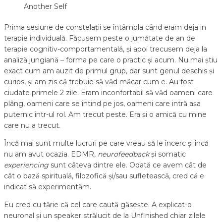
Another Self
Prima sesiune de constelații se întâmpla când eram deja in
terapie individuală. Făcusem peste o jumătate de an de
terapie cognitiv-comportamentală, și apoi trecusem deja la
analiză jungiană – forma pe care o practic și acum. Nu mai știu
exact cum am auzit de primul grup, dar sunt genul deschis și
curios, și am zis că trebuie să văd măcar cum e. Au fost
ciudate primele 2 zile. Eram inconfortabil să văd oameni care
plâng, oameni care se întind pe jos, oameni care intră așa
puternic într-ul rol. Am trecut peste. Era și o amică cu mine
care nu a trecut.
Încă mai sunt multe lucruri pe care vreau să le încerc și încă
nu am avut ocazia. EDMR,
neurofeedback
și somatic
experiencing
sunt câteva dintre ele. Odată ce avem cât de
cât o bază spirituală, filozofică și/sau sufletească, cred că e
indicat să experimentăm.
Eu cred cu tărie că cel care caută găsește. A explicat-o
neuronal și un speaker strălucit de la Unfinished chiar zilele