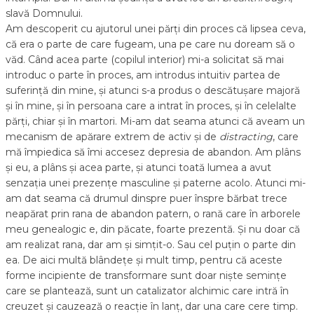
slavă Domnului.
Am descoperit cu ajutorul unei părți din proces că lipsea ceva,
că era o parte de care fugeam, una pe care nu doream să o
văd. Când acea parte (copilul interior) mi-a solicitat să mai
introduc o parte în proces, am introdus intuitiv partea de
suferință din mine, și atunci s-a produs o descătușare majoră
și în mine, și în persoana care a intrat în proces, și în celelalte
părți, chiar și în martori. Mi-am dat seama atunci că aveam un
mecanism de apărare extrem de activ și de
distracting
, care
mă împiedica să îmi accesez depresia de abandon. Am plâns
și eu, a plâns și acea parte, și atunci toată lumea a avut
senzația unei prezențe masculine și paterne acolo. Atunci mi-
am dat seama că drumul dinspre puer înspre bărbat trece
neapărat prin rana de abandon patern, o rană care în arborele
meu genealogic e, din păcate, foarte prezentă. Și nu doar că
am realizat rana, dar am și simțit-o. Sau cel puțin o parte din
ea. De aici multă blândețe și mult timp, pentru că aceste
forme incipiente de transformare sunt doar niște semințe
care se plantează, sunt un catalizator alchimic care intră în
creuzet și cauzează o reacție în lanț, dar una care cere timp.