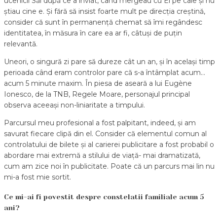
ucenicii Săi după ce a înviat, când mergeau cu El pe cale și nu
știau cine e. Și fără să insist foarte mult pe direcția creștină,
consider că sunt în permanență chemat să îmi regândesc
identitatea, în măsura în care ea ar fi, câtuși de puțin
relevantă.
Uneori, o singură zi pare să dureze cât un an, și în același timp
perioada când eram controlor pare că s-a întâmplat acum…
acum 5 minute maxim. În piesa de aseară a lui Eugène
Ionesco, de la TNB, Regele Moare, personajul principal
observa aceeași non-liniaritate a timpului.
Parcursul meu profesional a fost palpitant, indeed, și am
savurat fiecare clipă din el. Consider că elementul comun al
controlatului de bilete și al carierei publicitare a fost probabil o
abordare mai extremă a stilului de viață- mai dramatizată,
cum am zice noi în publicitate. Poate că un parcurs mai lin nu
mi-a fost mie sortit.
Ce mi-ai fi povestit despre constelatii familiale acum 5
ani?