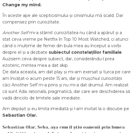
Change my mind.
În aceste ape ale scepticismului și cinismului mă scald. Dar
compensez prin curiozitate.
Another Self
mi-a stârnit curiozitatea nu când a apărut și a
stat ceva vreme pe Netflix în Top 10 Most Watched, ci atunci
când o mulțime de femei din bula mea au început a vorbi
despre el și a dezbate
subiectul constelațiilor familiale
.
Auzisem ceva despre subiect, dar, considerându-l prea
ezoteric, mintea mea a dat skip.
De data aceasta, am dat play și mi-am exersat și turca pe care
am învățat-o acum peste 15 ani, dar și mușchiul curiozității
căci Another Self m-a prins și nu mi-a dat drumul. Am realizat
că sunt Ada: rațională, pragmatică, dar care are deschiderea să
vadă dincolo de limitele sale imediate.
Am depășit și eu limita imediată și l-am invitat la o discuție pe
Sebastian Olar.
Sebastian Olar, Seba, așa cum îl știu oamenii prin lumea