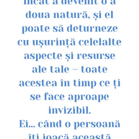
încât a devenit o a
doua natură, și el
poate să deturneze
cu ușurință celelalte
aspecte și resurse
ale tale – toate
acestea în timp ce ți
se face aproape
invizibil.
Ei… când o persoană
îți joacă această