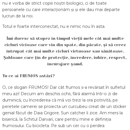
nu e vorba de strict copiii noștri biologici, ci de toate
persoanele cu care interacționăm și și ele dau mai departe
lucruri de la noi.
Totul e foarte interconectat, nu e nimic nou în asta.
Îmi doresc să stopez în timpul vieții mele cât mai multe
cicluri vicioase care vin din spate, din păcate, și să creez
întrupat cât mai multe cicluri virtuoase sau sănătoase.
Șabloane care țin de protecție, încredere, iubire, respect,
încurajare șamd.
Tu ce ai FRUMOS astăzi?
O, ce slogan FRUMOS! Dar cât frumos s-a revărsat în sufletul
meu azi! Decum am deschis ochii, fără alarmă într-o zi de
duminică, cu încrederea că mă voi trezi la ora potrivită, pe
peretele camerei se proiecta un curcubeu creat de un sticker
genial făcut de Daia Grigore. Sun catcher îi zice. Am mers la
biserică, la Schitul Darvari, care pentru mine e definiția
frumosului. Cu bicicleta. Pe sub un cer cu o perdea