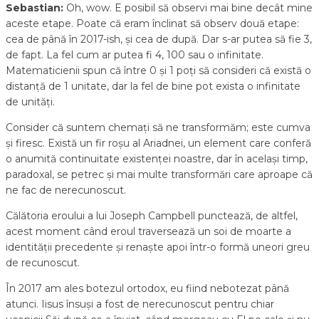
Sebastian:
Oh, wow. E posibil să observi mai bine decât mine
aceste etape. Poate că eram înclinat să observ două etape:
cea de până în 2017-ish, și cea de după. Dar s-ar putea să fie 3,
de fapt. La fel cum ar putea fi 4, 100 sau o infinitate.
Matematicienii spun că între 0 și 1 poți să consideri că există o
distanță de 1 unitate, dar la fel de bine pot exista o infinitate
de unități.
Consider că suntem chemați să ne transformăm; este cumva
și firesc. Există un fir roșu al Ariadnei, un element care conferă
o anumită continuitate existenței noastre, dar în același timp,
paradoxal, se petrec și mai multe transformări care aproape că
ne fac de nerecunoscut.
Călătoria eroului a lui Joseph Campbell punctează, de altfel,
acest moment când eroul traversează un soi de moarte a
identității precedente și renaște apoi într-o formă uneori greu
de recunoscut.
În 2017 am ales botezul ortodox, eu fiind nebotezat până
atunci. Iisus însuși a fost de nerecunoscut pentru chiar