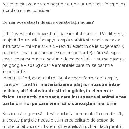
Nu cred că aveam vreo noțiune atunci. Atunci abia începeam
lucrul cu mine, consider.
Ce îmi povestești despre constelații acum?
Uff. Povestitul ca povestitul, dar simțitul cum e… Păi diferența
majoră dintre talk therapy/ terapia vorbită și terapia aceasta
întrupată – îmi vine să-i zic – rezidă exact în ce le sugerează și
numele (chiar dacă ambele sunt importante). Fără să explic
exact ce presupune o sesiune de constelații – asta se găsește
pe google – adaug doar elementele care mi se par mie
importante.
În primul rând, avantajul major al acestei forme de terapie,
consider, constă în
materializarea părților noastre intra-
psihice, altfel abstracte și intangibile, în elemente
fizice, respectiv persoane care întrupează și animă acea
parte din noi pe care vrem să o cunoaștem mai bine.
Se zice că e greu să citești eticheta borcanului în care te afli,
și aceste părți ale noastre au marea calitate de scăpa de
multe ori atunci când vrem să le analizăm, chiar dacă pentru