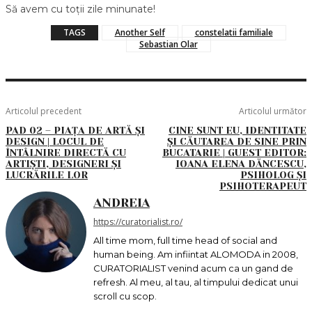
Să avem cu toții zile minunate!
TAGS
Another Self
constelatii familiale
Sebastian Olar
Articolul precedent
Articolul următor
PAD 02 – PIAȚA DE ARTĂ ȘI
CINE SUNT EU, IDENTITATE
DESIGN | LOCUL DE
ȘI CĂUTAREA DE SINE PRIN
ÎNTÂLNIRE DIRECTĂ CU
BUCATARIE | GUEST EDITOR:
ARTIȘTI, DESIGNERI ȘI
IOANA ELENA DĂNCESCU,
LUCRĂRILE LOR
PSIHOLOG ȘI
PSIHOTERAPEUT
ANDREIA
https://curatorialist.ro/
All time mom, full time head of social and
human being. Am infiintat ALOMODA in 2008,
CURATORIALIST venind acum ca un gand de
refresh. Al meu, al tau, al timpului dedicat unui
scroll cu scop.