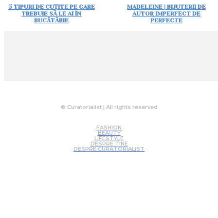
5 TIPURI DE CUȚITE PE CARE
MADELEINE | BIJUTERII DE
TREBUIE SĂ LE AI ÎN
AUTOR IMPERFECT DE
BUCĂTĂRIE
PERFECTE
© Curatorialist | All rights reserved
FASHION
BEAUTY
LIFESTYLE
DESPRE TINE
DESPRE CURATORIALIST