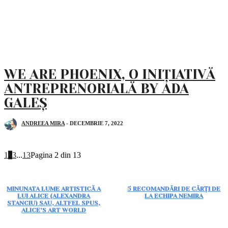
WE ARE PHOENIX, O INIȚIATIVĂ
ANTREPRENORIALĂ BY ADA
GALEȘ
ANDREEA MIRA
-
DECEMBRIE 7, 2022
1
2
3
...
13
Pagina 2 din 13
MINUNATA LUME ARTISTICĂ A
5 RECOMANDĂRI DE CĂRȚI DE
LUI ALICE (ALEXANDRA
LA ECHIPA NEMIRA
STANCIU) SAU, ALTFEL SPUS,
ALICE’S ART WORLD