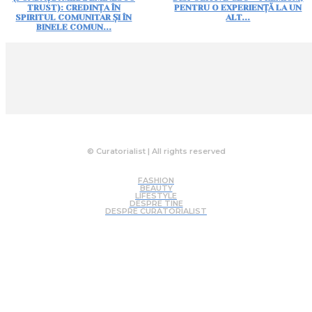
TRUST): CREDINȚA ÎN
PENTRU O EXPERIENȚĂ LA UN
SPIRITUL COMUNITAR ȘI ÎN
ALT...
BINELE COMUN...
© Curatorialist | All rights reserved
FASHION
BEAUTY
LIFESTYLE
DESPRE TINE
DESPRE CURATORIALIST