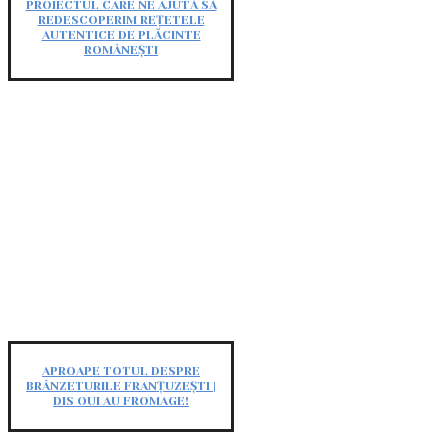
PROIECTUL CARE NE AJUTĂ SĂ
REDESCOPERIM REȚETELE
AUTENTICE DE PLĂCINTE
ROMÂNEȘTI
APROAPE TOTUL DESPRE
BRÂNZETURILE FRANȚUZEȘTI |
DIS OUI AU FROMAGE!