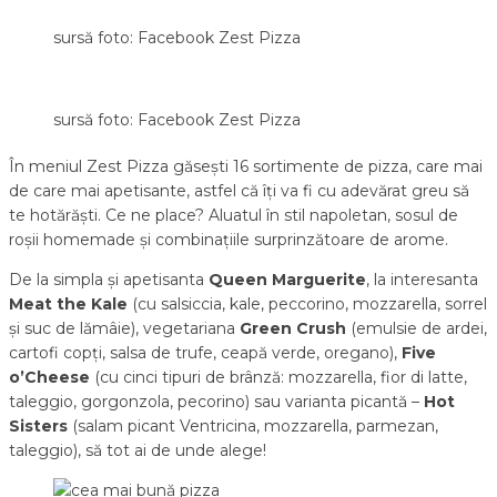
sursă foto: Facebook Zest Pizza
sursă foto: Facebook Zest Pizza
În meniul Zest Pizza găsești 16 sortimente de pizza, care mai
de care mai apetisante, astfel că îți va fi cu adevărat greu să
te hotărăști. Ce ne place? Aluatul în stil napoletan, sosul de
roșii homemade și combinațiile surprinzătoare de arome.
De la simpla și apetisanta
Queen Marguerite
, la interesanta
Meat the Kale
(cu salsiccia, kale, peccorino, mozzarella, sorrel
și suc de lămâie), vegetariana
Green Crush
(emulsie de ardei,
cartofi copți, salsa de trufe, ceapă verde, oregano),
Five
o’Cheese
(cu cinci tipuri de brânză: mozzarella, fior di latte,
taleggio, gorgonzola, pecorino) sau varianta picantă –
Hot
Sisters
(salam picant Ventricina, mozzarella, parmezan,
taleggio), să tot ai de unde alege!