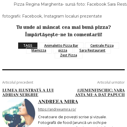
Pizza Regina Margherita- sursă foto: Facebook Sara Rest
fotografii: Facebook, Instagram localuri prezentate
Tu unde ai mâncat cea mai bună pizza?
Împărtășește-ne în comentarii!
TAGS
Animaletto Pizza Bar
Centrale Pizza
Mamizza
pizza
Sara Restaurant
Zest Pizza
Articolul precedent
Articolul următor
LUMEA ILUSTRATĂ A LUI
#JEMENFISCHIC: VARA
ADRIAN SERGHIE
ASTA MI-A DAT PAPUCII
ANDREEA MIRA
https://andreeamira.ro/
Creatoare de povești scrise și vizuale.
Fotografă de food (aruncă un ochi pe