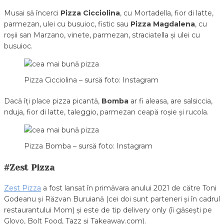
Musai să încerci
Pizza Cicciolina
, cu Mortadella, fior di latte,
parmezan, ulei cu busuioc, fistic sau
Pizza
Magdalena
, cu
roșii san Marzano, vinete, parmezan, straciatella și ulei cu
busuioc.
Pizza Cicciolina – sursă foto: Instagram
Dacă îți place pizza picantă,
Bomba
ar fi aleasa, are salsiccia,
nduja, fior di latte, taleggio, parmezan ceapă roșie și rucola.
Pizza Bomba – sursă foto: Instagram
#Zest Pizza
Zest Pizza
a fost lansat în primăvara anului 2021 de către Toni
Godeanu și Răzvan Buruiană (cei doi sunt parteneri și în cadrul
restaurantului Mom) și este de tip delivery only (îi găsești pe
Glovo, Bolt Food, Tazz și Takeaway.com).