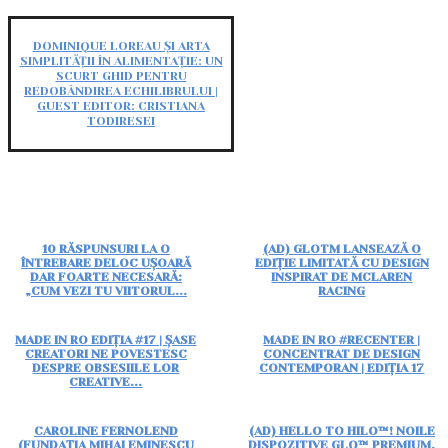
DOMINIQUE LOREAU ȘI ARTA
SIMPLITĂȚII ÎN ALIMENTAȚIE: UN
SCURT GHID PENTRU
REDOBÂNDIREA ECHILIBRULUI |
GUEST EDITOR: CRISTIANA
TODIRESEI
10 RĂSPUNSURI LA O
(AD) GLOTM LANSEAZĂ O
ÎNTREBARE DELOC UȘOARĂ
EDIȚIE LIMITATĂ CU DESIGN
DAR FOARTE NECESARĂ:
INSPIRAT DE MCLAREN
„CUM VEZI TU VIITORUL...
RACING
MADE IN RO EDIȚIA #17 | ȘASE
MADE IN RO #RECENTER |
CREATORI NE POVESTESC
CONCENTRAT DE DESIGN
DESPRE OBSESIILE LOR
CONTEMPORAN | EDIȚIA 17
CREATIVE...
CAROLINE FERNOLEND
(AD) HELLO TO HILO™! NOILE
(FUNDAȚIA MIHAI EMINESCU
DISPOZITIVE GLO™ PREMIUM,