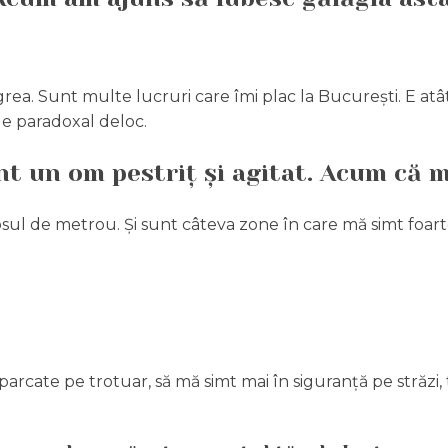
grea. Sunt multe lucruri care îmi plac la București. E at
u e paradoxal deloc.
nt un om pestriț și agitat. Acum că
rosul de metrou. Și sunt câteva zone în care mă simt foarte
 parcate pe trotuar, să mă simt mai în siguranță pe străzi,