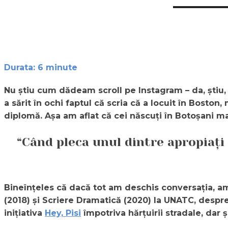
Durata:
6
minute
Nu știu cum dădeam scroll pe Instagram – da, știu,
a sărit în ochi faptul că scria că a locuit în Bost
diplomă. Așa am aflat că cei născuți în Botoșani m
“Când pleca unul dintre apropiați 
Bineînțeles că dacă tot am deschis conversația, am
(2018) și Scriere Dramatică (2020) la UNATC, despre B
inițiativa
Hey, Pisi
împotriva hărțuirii stradale, dar