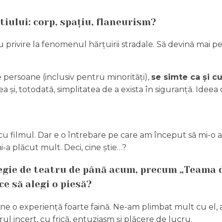
tiului: corp, spațiu, flaneurism?
 privire la fenomenul hărțuirii stradale. Să devină mai p
e persoane (inclusiv pentru minorități),
se simte ca și c
 și, totodată, simplitatea de a exista în siguranță. Ideea
u filmul. Dar e o întrebare pe care am început să mi-o 
i-a plăcut mult. Deci, cine știe…?
regie de teatru de până acum, precum „Teama de
ce să alegi o piesă?
sine o experiență foarte faină. Ne-am plimbat mult cu el, a
ul incert, cu frică, entuziasm și plăcere de lucru.