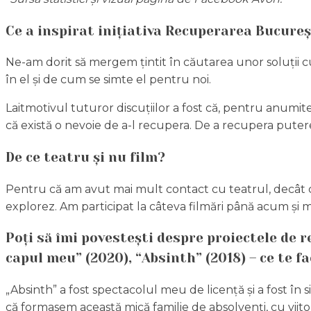
Ce a inspirat inițiativa Recuperarea Bucureș
Ne-am dorit să mergem țintit în căutarea unor soluții cu
în el și de cum se simte el pentru noi.
Laitmotivul tuturor discuțiilor a fost că, pentru anumit
că există o nevoie de a-l recupera. De a recupera puterea
De ce teatru și nu film?
Pentru că am avut mai mult contact cu teatrul, decât c
explorez. Am participat la câteva filmări până acum și m
Poți să îmi povestești despre proiectele de 
capul meu” (2020), “Absinth” (2018) – ce te fa
„Absinth” a fost spectacolul meu de licență și a fost în 
că formasem această mică familie de absolvenți, cu viitor