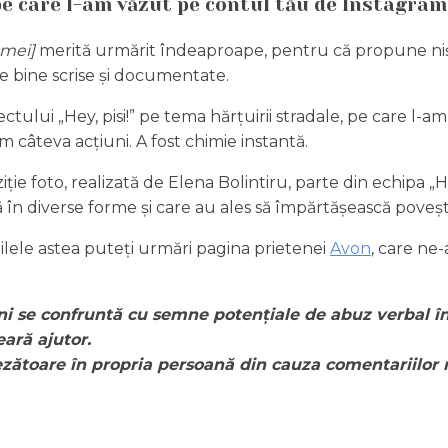
 pe care l-am văzut pe contul tău de Instagra
emei]
merită urmărit îndeaproape, pentru că propune niște 
rte bine scrise și documentate.
tului „Hey, pisi!” pe tema hărțuirii stradale, pe care l-am
m câteva acțiuni. A fost chimie instantă.
iție foto, realizată de Elena Bolintiru, parte din echipa „H
n diverse forme și care au ales să împărtășească povești
. Zilele astea puteți urmări pagina prietenei
Avon
, care ne
i se confruntă cu semne potențiale de abuz verbal în 
eară ajutor.
zătoare în propria persoană din cauza comentariilor 