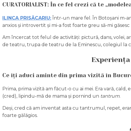
CURATORIALIST: În ce fel crezi că te „modelea
ILINCA PRISĂCARIU:
Într-un mare fel. În Botoșani m-am 
anxios și introvertit și mi-a fost foarte greu să-mi găsesc 
Am încercat tot felul de activități: pictură, dans, volei
de teatru, trupa de teatru de la Eminescu, colegiul la c
Experiența
Ce îți aduci aminte din prima vizită în Bucur
Prima, prima vizită am făcut-o cu ai mei. Era vară, cald
(cred), lipindu-mă de mama și pornind un
tantrum
.
Deși, cred că am inventat asta cu tantrumul, repet, eram
foarte gălăgios.