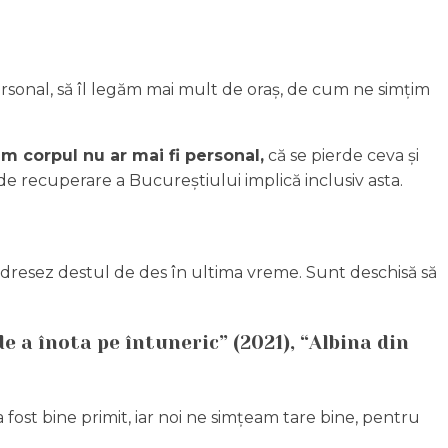
ersonal, să îl legăm mai mult de oraș, de cum ne simțim
um corpul nu ar mai fi personal,
că se pierde ceva și
 de recuperare a Bucureștiului implică inclusiv asta.
adresez destul de des în ultima vreme. Sunt deschisă să
 a înota pe întuneric” (2021), “Albina din
 fost bine primit, iar noi ne simțeam tare bine, pentru