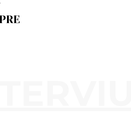
U
SPRE
NTERVIU