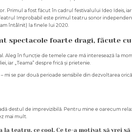
 Primul a fost făcut în cadrul festivalului Ideo Ideis, iar
Teatrul Improbabil este primul teatru sonor independen
m întâlnit) la finele lui 2020.
t spectacole foarte dragi, făcute cu
al. Aleg în funcție de temele care mă interesează la mome
iei, iar „Teama” despre frică și prietenie.
 – mi se par două perioade sensibile din dezvoltarea oric
dă destul de imprevizibilă. Pentru mine e oarecum relaxan
ez mai mult.
la teatru, ce cool. Ce te-a motivat să vrei să 