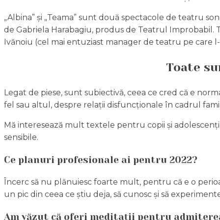
„Albina” și „Teama” sunt două spectacole de teatru sonor.
de Gabriela Harabagiu, produs de Teatrul Improbabil. 
Ivănoiu (cel mai entuziast manager de teatru pe care l-a
Toate sun
Legat de piese, sunt subiectivă, ceea ce cred că e norm
fel sau altul, despre relații disfuncționale în cadrul famil
Mă interesează mult textele pentru copii și adolescenți
sensibile.
Ce planuri profesionale ai pentru 2022?
Încerc să nu plănuiesc foarte mult, pentru că e o perioa
un pic din ceea ce știu deja, să cunosc și să experiment
Am văzut că oferi meditații pentru admiterea 