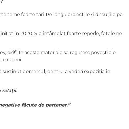
m?
teme foarte tari. Pe lângă proiecțiile și discuțiile pe
 inițiat în 2020. S-a întâmplat foarte repede, fetele ne-
ey, pisi!”. În aceste materiale se regăsesc povești ale
le cu noi.
-a susținut demersul, pentru a vedea expoziția în
relații.
negative făcute de partener.”