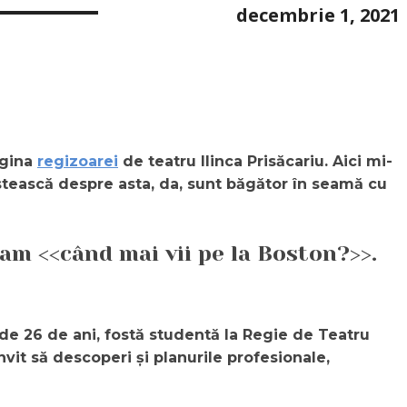
decembrie 1, 2021
agina
regizoarei
de teatru Ilinca Prisăcariu. Aici mi-
estească despre asta, da, sunt băgător în seamă cu
bam <<când mai vii pe la Boston?>>.
 de 26 de ani, fostă studentă la Regie de Teatru
nvit să descoperi și planurile profesionale,