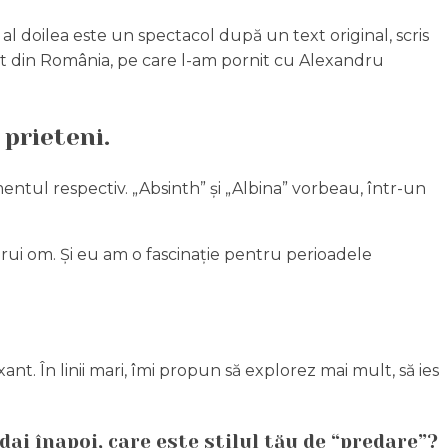
 al doilea este un spectacol după un text original, scris
t din România, pe care l-am pornit cu Alexandru
 prieteni.
ntul respectiv. „Absinth” și „Albina” vorbeau, într-un
ărui om. Și eu am o fascinație pentru perioadele
t. În linii mari, îmi propun să explorez mai mult, să ies
dai înapoi, care este stilul tău de “predare”?