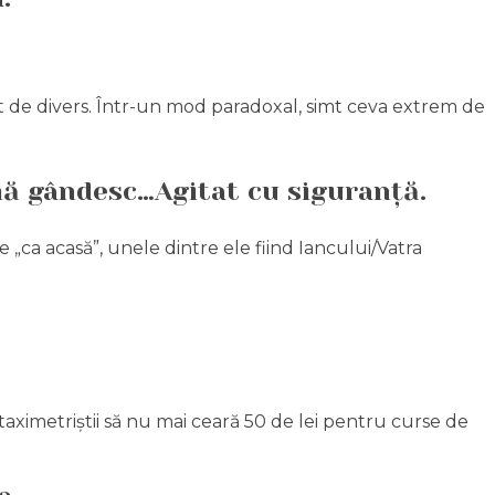
ât de divers. Într-un mod paradoxal, simt ceva extrem de
 mă gândesc…Agitat cu siguranță.
 „ca acasă”, unele dintre ele fiind Iancului/Vatra
 taximetriștii să nu mai ceară 50 de lei pentru curse de