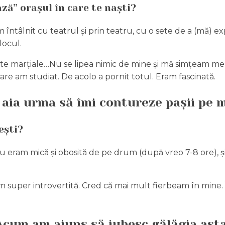
ză” orașul în care te naști?
întâlnit cu teatrul și prin teatru, cu o sete de a (mă) e
locul.
, arte marțiale…Nu se lipea nimic de mine și mă simțeam mer
are am studiat. De acolo a pornit totul. Eram fascinată.
 aia urma să îmi contureze pașii pe m
ești?
, eu eram mică și obosită de pe drum (după vreo 7-8 ore),
 super introvertită. Cred că mai mult fierbeam în mine. Î
Acum am ajuns să iubesc gălăgia asta