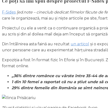
Ce poți să îmi spui despre proiectul F-Sides
F-Sides
[ed.note – cineclub dedicat filmelor făcute de f
care le organizează, mai au și niște articole pe site, foa
Proiectul cu ele a venit ca o continuare organică a proiec
au scris și din al doilea mail deja am început să organiză
Din întâlnirea asta faină au rezultat
un articol
și o expoz
unor persoane care au experimentat hărțuirea stradală î
Expoziția a fost în format fizic în Eforie și în București
format online.
„36% dintre românce cu vârste între 35-44 de an
1 din 10 femei a raportat că nu a știut unde să c
29% dintre femeile din România se simt neîncre
*Sursă statistici și vizual pagina de Facebook Avon.