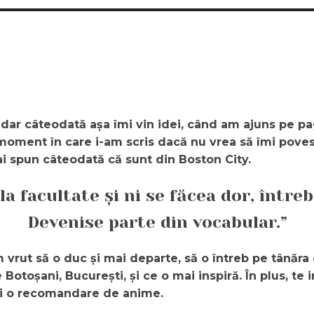
 dar câteodată așa îmi vin idei, când am ajuns pe p
on, moment în care i-am scris dacă nu vrea să îmi pov
ai spun câteodată că sunt din Boston City.
la facultate și ni se făcea dor, între
Devenise parte din vocabular.”
 vrut să o duc și mai departe, să o întreb pe tânăra
otoșani, București, și ce o mai inspiră. În plus, te i
 și o recomandare de anime.