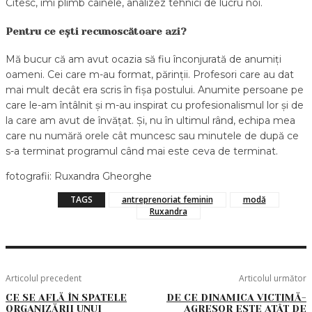
Citesc, îmi plimb câinele, analizez tehnici de lucru noi.
Pentru ce ești recunoscătoare azi?
Mă bucur că am avut ocazia să fiu înconjurată de anumiți
oameni. Cei care m-au format, părinții. Profesori care au dat
mai mult decât era scris în fișa postului. Anumite persoane pe
care le-am întâlnit și m-au inspirat cu profesionalismul lor și de
la care am avut de învățat. Și, nu în ultimul rând, echipa mea
care nu numără orele cât muncesc sau minutele de după ce
s-a terminat programul când mai este ceva de terminat.
fotografii: Ruxandra Gheorghe
TAGS
antreprenoriat feminin
modă
Ruxandra
Articolul precedent
Articolul următor
CE SE AFLĂ ÎN SPATELE
DE CE DINAMICA VICTIMĂ-
ORGANIZĂRII UNUI
AGRESOR ESTE ATÂT DE