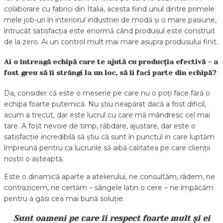
colaborare cu fabrici din Italia, acesta fiind unul dintre primele
mele job-uri în interiorul industriei de modă și o mare pasiune,
întrucât satisfacția este enormă când produsul este construit
de la zero. Ai un control mult mai mare asupra produsului finit.
Ai o întreagă echipă care te ajută cu producția efectivă – a
fost greu să îi strângi la un loc, să îi faci parte din echipă?
Da, consider că este o meserie pe care nu o poți face fără o
echipa foarte puternică. Nu știu neapărat dacă a fost dificil,
acum a trecut, dar este lucrul cu care mă mândresc cel mai
tare. A fost nevoie de timp, răbdare, ajustare, dar este o
satisfacție incredibilă să știu că sunt în punctul in care luptăm
împreună pentru ca lucrurile să aibă calitatea pe care clienții
noștri o așteaptă.
Este o dinamică aparte a atelierului, ne consultăm, râdem, ne
contrazicem, ne certăm – sângele latin o cere – ne împăcăm
pentru a găsi cea mai bună soluție.
Sunt oameni pe care îi respect foarte mult și ei