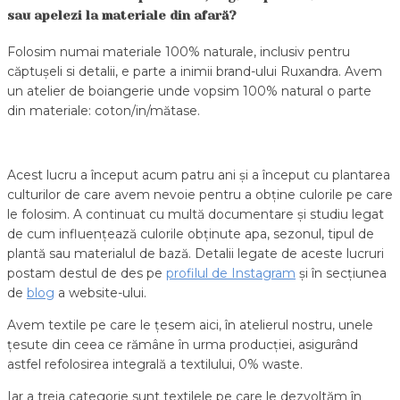
sau apelezi la materiale din afară?
Folosim numai materiale 100% naturale, inclusiv pentru
căptușeli si detalii, e parte a inimii brand-ului Ruxandra. Avem
un atelier de boiangerie unde vopsim 100% natural o parte
din materiale: coton/in/mătase.
Acest lucru a început acum patru ani și a început cu plantarea
culturilor de care avem nevoie pentru a obține culorile pe care
le folosim. A continuat cu multă documentare și studiu legat
de cum influențează culorile obținute apa, sezonul, tipul de
plantă sau materialul de bază. Detalii legate de aceste lucruri
postam destul de des pe
profilul de Instagram
și în secțiunea
de
blog
a website-ului.
Avem textile pe care le țesem aici, în atelierul nostru, unele
țesute din ceea ce rămâne în urma producției, asigurând
astfel refolosirea integrală a textilului, 0% waste.
Iar a treia categorie sunt textilele pe care le dezvoltăm în