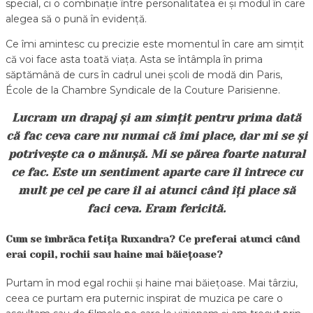
special, ci o combinație între personalitatea ei și modul în care
alegea să o pună în evidență.
Ce îmi amintesc cu precizie este momentul în care am simțit
că voi face asta toată viața. Asta se întâmpla în prima
săptămână de curs în cadrul unei școli de modă din Paris,
École de la Chambre Syndicale de la Couture Parisienne.
Lucram un drapaj și am simțit pentru prima dată
că fac ceva care nu numai că îmi place, dar mi se și
potrivește ca o mănușă. Mi se părea foarte natural
ce fac. Este un sentiment aparte care îl întrece cu
mult pe cel pe care îl ai atunci când îți place să
faci ceva. Eram fericită.
Cum se îmbrăca fetița Ruxandra? Ce preferai atunci când
erai copil, rochii sau haine mai băiețoase?
Purtam în mod egal rochii și haine mai băiețoase. Mai târziu,
ceea ce purtam era puternic inspirat de muzica pe care o