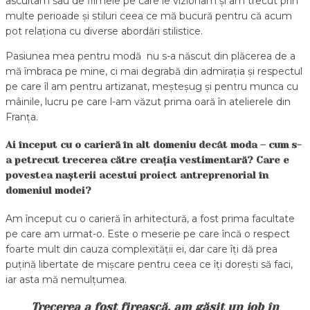
ascultam sau de filmele pe care le vizionam și am trecut prin
multe perioade și stiluri ceea ce mă bucură pentru că acum
pot relaționa cu diverse abordări stilistice.
Pasiunea mea pentru modă nu s-a născut din plăcerea de a
mă îmbraca pe mine, ci mai degrabă din admirația și respectul
pe care îl am pentru artizanat, meșteșug și pentru munca cu
mâinile, lucru pe care l-am văzut prima oară în atelierele din
Franța.
Ai început cu o carieră în alt domeniu decât moda – cum s-
a petrecut trecerea către creația vestimentară? Care e
povestea nașterii acestui proiect antreprenorial în
domeniul modei?
Am început cu o carieră în arhitectură, a fost prima facultate
pe care am urmat-o. Este o meserie pe care încă o respect
foarte mult din cauza complexității ei, dar care îți dă prea
puțină libertate de mișcare pentru ceea ce îți dorești să faci,
iar asta mă nemulțumea.
Trecerea a fost firească, am găsit un job în