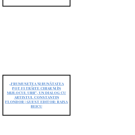
„FRUMUSEȚEA ȘI BUNĂTATEA
POT FI TRĂITE CHIAR ȘI ÎN
MIJLOCUL URII”, UN DIALOG CU
ARTISTUL CONSTANTIN
FLONDOR | GUEST EDITOR: RAISA
BEICU