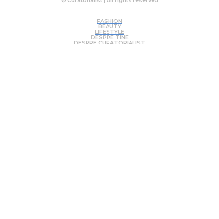
© Curatorialist | All rights reserved
FASHION
BEAUTY
LIFESTYLE
DESPRE TINE
DESPRE CURATORIALIST