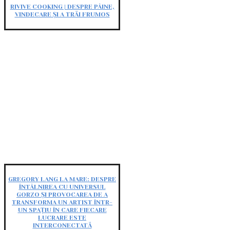
RIVIVE COOKING | DESPRE PÂINE,
VINDECARE ȘI A TRĂI FRUMOS
GREGORY LANG LA MARE: DESPRE
ÎNTÂLNIREA CU UNIVERSUL
GORZO ȘI PROVOCAREA DE A
TRANSFORMA UN ARTIST ÎNTR-
UN SPAȚIU ÎN CARE FIECARE
LUCRARE ESTE
INTERCONECTATĂ