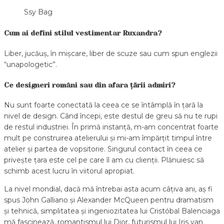
Ssy Bag
Cum ai defini stilul vestimentar Ruxandra?
Liber, jucăuș, în mișcare, liber de scuze sau cum spun englezii
“unapologetic”.
Ce designeri români sau din afara țării admiri?
Nu sunt foarte conectată la ceea ce se întâmplă în țară la
nivel de design. Când începi, este destul de greu să nu te rupi
de restul industriei. În primă instanță, m-am concentrat foarte
mult pe construirea atelierului și mi-am împărțit timpul între
atelier și partea de vopsitorie. Singurul contact în ceea ce
privește țara este cel pe care îl am cu clienții. Plănuiesc să
schimb acest lucru în viitorul apropiat.
La nivel mondial, dacă mă întrebai asta acum câțiva ani, aș fi
spus John Galliano și Alexander McQueen pentru dramatism
și tehnică, simplitatea și ingeniozitatea lui Cristóbal Balenciaga
mă fascinează, romantismul lui Dior, futurismul lui Iris van