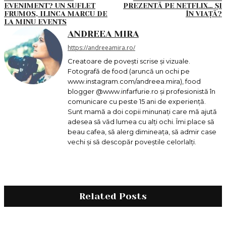
EVENIMENT? UN SUFLET
PREZENTĂ PE NETFLIX… ȘI
FRUMOS, ILINCA MARCU DE
ÎN VIAȚĂ?
LA MINU EVENTS
ANDREEA MIRA
https://andreeamira.ro/
Creatoare de povești scrise și vizuale.
Fotografă de food (aruncă un ochi pe
www.instagram.com/andreea.mira), food
blogger @www.infarfurie.ro și profesionistă în
comunicare cu peste 15 ani de experiență.
Sunt mamă a doi copii minunați care mă ajută
adesea să văd lumea cu alți ochi. Îmi place să
beau cafea, să alerg dimineața, să admir case
vechi și să descopăr poveștile celorlalți.
Related Posts