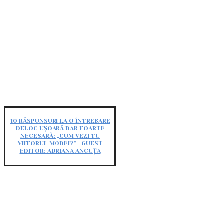
10 RĂSPUNSURI LA O ÎNTREBARE
DELOC UȘOARĂ DAR FOARTE
NECESARĂ: „CUM VEZI TU
VIITORUL MODEI?” | GUEST
EDITOR: ADRIANA ANCUȚA