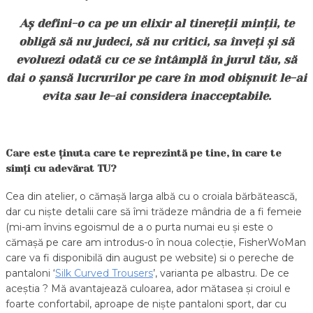
Aș defini-o ca pe un elixir al tinereții minții, te
obligă să nu judeci, să nu critici, sa înveți și să
evoluezi odată cu ce se întâmplă în jurul tău, să
dai o șansă lucrurilor pe care în mod obișnuit le-ai
evita sau le-ai considera inacceptabile.
Care este ținuta care te reprezintă pe tine, în care te
simți cu adevărat TU?
Cea din atelier, o cămașă larga albă cu o croiala bărbătească,
dar cu niște detalii care să îmi trădeze mândria de a fi femeie
(mi-am învins egoismul de a o purta numai eu și este o
cămașă pe care am introdus-o în noua colecție, FisherWoMan
care va fi disponibilă din august pe website) si o pereche de
pantaloni ‘
Silk Curved Trousers
’, varianta pe albastru. De ce
aceștia ? Mă avantajează culoarea, ador mătasea și croiul e
foarte confortabil, aproape de niște pantaloni sport, dar cu