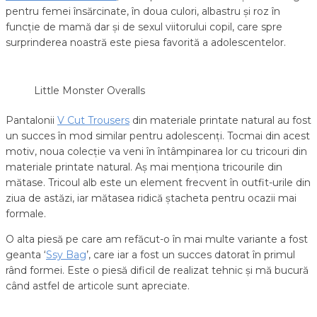
pentru femei însărcinate, în doua culori, albastru și roz în
funcție de mamă dar și de sexul viitorului copil, care spre
surprinderea noastră este piesa favorită a adolescentelor.
Little Monster Overalls
Pantalonii
V Cut Trousers
din materiale printate natural au fost
un succes în mod similar pentru adolescenți. Tocmai din acest
motiv, noua colecție va veni în întâmpinarea lor cu tricouri din
materiale printate natural. Aș mai menționa tricourile din
mătase. Tricoul alb este un element frecvent în outfit-urile din
ziua de astăzi, iar mătasea ridică ștacheta pentru ocazii mai
formale.
O alta piesă pe care am refăcut-o în mai multe variante a fost
geanta ‘
Ssy Bag
’, care iar a fost un succes datorat în primul
rând formei. Este o piesă dificil de realizat tehnic și mă bucură
când astfel de articole sunt apreciate.