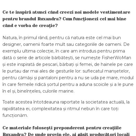
Ce te inspiră atunci când creezi noi modele vestimentare
pentru brandul Ruxandra? Cum funcționezi cel mai bine
când e vorba de creație?
Natura, în primul rând, pentru că natura este cel mai bun
designer, oamenii foarte mult sau categoriile de oameni. De
exemplu ultima colecție, în care am introdus pentru prima
dată o serie de articole bărbătești, se numește FisherWoMan
și este inspirată de pescari, bărbați și femei, de hainele pe care
le purtau dar mai ales de gesturile lor: suflecatul manșetelor,
pentru cămăși și pantaloni pentru a nu se uda pe mare, modul
în care femeile ridică șortul pentru a aduna scoicile și a le pune
în el și, bineînțeles, culorile marine.
Toate acestea întotdeauna raportate la societatea actuală, la
rapiditatea ei, complexitatea și ritmul nebun în care toți
funcționăm.
Ce materiale folosești preponderent pentru creațiile
Ruxandra? De unde provin ele, ai găsit producători locali