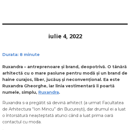
iulie 4, 2022
Durata:
8
minute
Ruxandra – antreprenoare și brand, deopotrivă. O tânără
arhitectă cu o mare pasiune pentru modă și un brand de
haine curajos, liber, jucăuș și neconvențional. Ea este
Ruxandra Gheorghe, iar linia vestimentară îi poartă
numele, simplu,
Ruxandra
.
Ruxandra s-a pregătit să devină arhitect (a urmat Facultatea
de Arhitectura “Ion Mincu” din București), dar drumul ei a luat
o întorsătură neașteptată atunci când a luat prima oară
contactul cu moda.