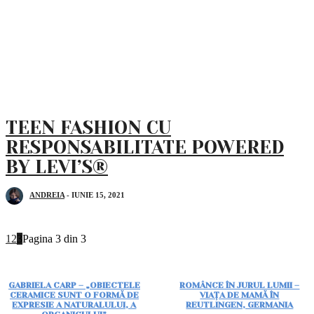
TEEN FASHION CU
RESPONSABILITATE POWERED
BY LEVI’S®
ANDREIA
-
IUNIE 15, 2021
1
2
3
Pagina 3 din 3
GABRIELA CARP – „OBIECTELE
ROMÂNCE ÎN JURUL LUMII –
CERAMICE SUNT O FORMĂ DE
VIAȚA DE MAMĂ ÎN
EXPRESIE A NATURALULUI, A
REUTLINGEN, GERMANIA