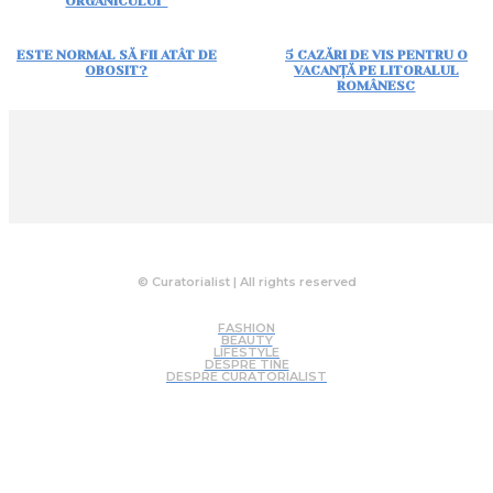
ORGANICULUI”
ESTE NORMAL SĂ FII ATÂT DE
5 CAZĂRI DE VIS PENTRU O
OBOSIT?
VACANȚĂ PE LITORALUL
ROMÂNESC
© Curatorialist | All rights reserved
FASHION
BEAUTY
LIFESTYLE
DESPRE TINE
DESPRE CURATORIALIST