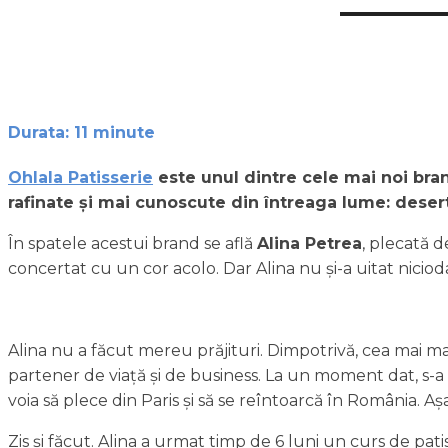
Durata:
11
minute
Ohlala Patisserie
este unul dintre cele mai noi bran
rafinate și mai cunoscute din întreaga lume: desert
În spatele acestui brand se află
Alina Petrea
, plecată d
concertat cu un cor acolo. Dar Alina nu și-a uitat nicioda
Alina nu a făcut mereu prăjituri. Dimpotrivă, cea mai mare
partener de viață și de business. La un moment dat, s-a 
voia să plece din Paris și să se reîntoarcă în România. Așa 
Zis și făcut. Alina a urmat timp de 6 luni un curs de pat