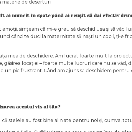
n materie de deserturi.
lt ai muncit în spate până ai reușit să dai efectiv dru
emoții, simțeam că mi-e greu să deschid ușa și să văd lum
unci când te duci la maternitate să naști un copil, ți-e frică
viața mea de deschidere. Am lucrat foarte mult la proiectu
, găsirea locației – foarte multe lucruri care nu se văd,
a e un pic frustrant. Când am ajuns să deschidem pentru c
izarea acestui vis al tău?
că stelele au fost bine aliniate pentru noi și, cumva, totu