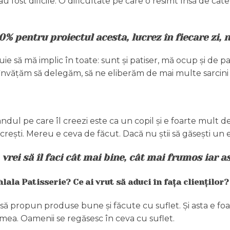
 fost dificile. O dificultate pe care o resimt însă de câ
 pentru proiectul acesta, lucrez în fiecare zi, n
 să mă implic în toate: sunt și patiser, mă ocup și de part
învățăm să delegăm, să ne eliberăm de mai multe sarcini și
dul pe care îl creezi este ca un copil și e foarte mult 
 crești. Mereu e ceva de făcut. Dacă nu știi să găsești un 
t, vrei să îl faci cât mai bine, cât mai frumos iar
lala Patisserie? Ce ai vrut să aduci în fața clienților?
 să propun produse bune și făcute cu suflet. Și asta e f
umea. Oamenii se regăsesc în ceva cu suflet.