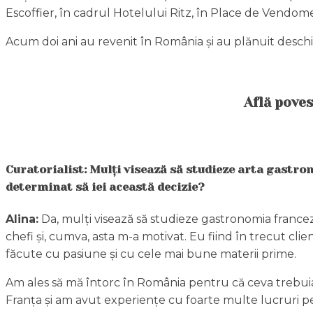
Escoffier, în cadrul Hotelului Ritz, în Place de Vendome 
Acum doi ani au revenit în România și au plănuit deschi
Află poves
Curatorialist: Mulți visează să studieze arta gastrono
determinat să iei această decizie?
Alina:
Da, mulți visează să studieze gastronomia francez
chefi și, cumva, asta m-a motivat. Eu fiind în trecut cli
făcute cu pasiune și cu cele mai bune materii prime.
Am ales să mă întorc în România pentru că ceva trebuia 
Franța și am avut experiențe cu foarte multe lucruri pe