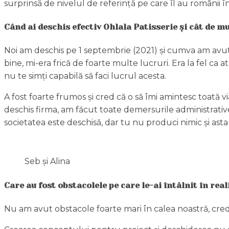
surprinsă de nivelul de referință pe care îl au românii î
Când ai deschis efectiv Ohlala Patisserie și cât de mu
Noi am deschis pe 1 septembrie (2021) și cumva am avut 
bine, mi-era frică de foarte multe lucruri. Era la fel ca at
nu te simți capabilă să faci lucrul acesta.
A fost foarte frumos și cred că o să îmi amintesc toată 
deschis firma, am făcut toate demersurile administrative
societatea este deschisă, dar tu nu produci nimic și ast
Seb și Alina
Care au fost obstacolele pe care le-ai întâlnit în real
Nu am avut obstacole foarte mari în calea noastră, cred 