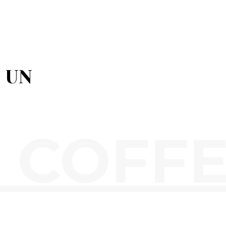
 UN
 COFFE