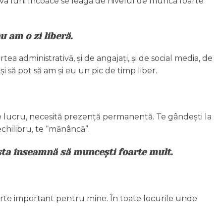
teva luni încoace se leagă de nivelul de muncă foarte
u am o zi liberă.
ea administrativă, și de angajați, și de social media, de
 să pot să am și eu un pic de timp liber.
de lucru, necesită prezență permanentă. Te gândești la
echilibru, te “mănâncă”.
 asta înseamnă să muncești foarte mult.
oarte important pentru mine. În toate locurile unde