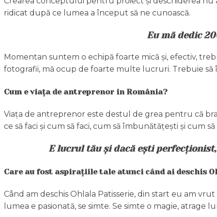
Crearea conceptului pentru proiect și deschiderea nu au
ridicat după ce lumea a început să ne cunoască.
Eu mă dedic 200%
Momentan suntem o echipă foarte mică și, efectiv, trebuie
fotografii, mă ocup de foarte multe lucruri. Trebuie să 
Cum e viața de antreprenor in România?
Viața de antreprenor este destul de grea pentru că bran
ce să faci și cum să faci, cum să îmbunătățești și cum să
E lucrul tău și dacă ești perfecționis
Care au fost aspirațiile tale atunci când ai deschis Oh
Când am deschis Ohlala Patisserie, din start eu am vrut
lumea e pasionată, se simte. Se simte o magie, atrage l