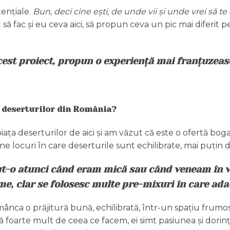
tențiale.
Bun,
deci cine ești, de unde vii și unde vrei să te
ot să fac și eu ceva aici, să propun ceva un pic mai diferit 
est proiect, propun o experiență mai franțuzeasc
ța deserturilor din România?
iața deserturilor de aici și am văzut că este o ofertă bog
e locuri în care deserturile sunt echilibrate, mai puțin 
o atunci când eram mică sau când veneam în vizi
me, clar se folosesc multe pre-mixuri în care adau
mânca o prăjitură bună, echilibrată, într-un spațiu frumos,
ură foarte mult de ceea ce facem, ei simt pasiunea și dorin