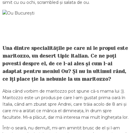
simit cu ou ochi, scrambled și salata de ou.
Una dintre specialitățile pe care ni le propui este
maritozzo, un desert tipic italian. Ce ne poți
povesti despre el, de ce l-ai ales și cum l-ai
adaptat pentru meniul Ou? Și nu în ultimul rând,
ce îți place ție la nebunie la un maritozzo?
Abia când vorbim de maritozzo pot spune că-s mama lui :)).
Maritozzo este un produs pe care l-am gustat prima oară în
Italia, când am zburat spre Andrei, care trăia acolo de 8 ani și
care mi-a arătat ce mânca el dimineața, în drum spre
facultate. Mi-a plăcut, dar mă interesa mai mult înghețata lor.
Într-o seară, nu demult, mi-am amintit brusc de el și l-am