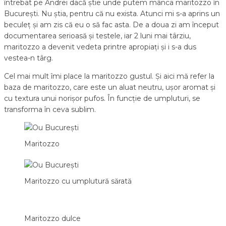
întrebat pe Andrei dacă știe unde putem mânca maritozzo în
București. Nu știa, pentru că nu exista. Atunci mi s-a aprins un
beculeț și am zis că eu o să fac asta. De a doua zi am început
documentarea serioasă și testele, iar 2 luni mai târziu,
maritozzo a devenit vedeta printre apropiați și i s-a dus
vestea-n târg.
Cel mai mult îmi place la maritozzo gustul. Și aici mă refer la
baza de maritozzo, care este un aluat neutru, ușor aromat și
cu textura unui norișor pufos. În funcție de umpluturi, se
transforma în ceva sublim.
Maritozzo
Maritozzo cu umplutură sărată
Maritozzo dulce