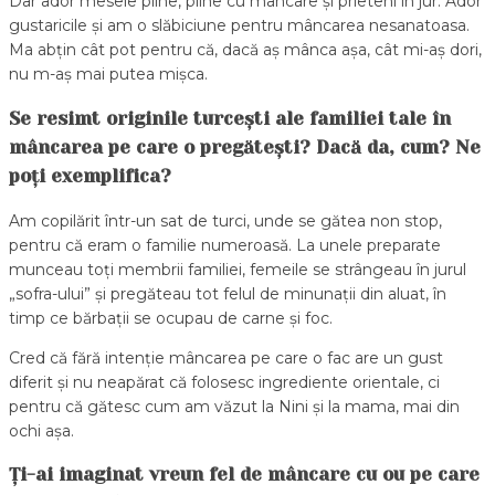
Dar ador mesele pline, pline cu mâncare și prieteni in jur. Ador
gustaricile și am o slăbiciune pentru mâncarea nesanatoasa.
Ma abțin cât pot pentru că, dacă aș mânca așa, cât mi-aș dori,
nu m-aș mai putea mișca.
Se resimt originile turcești ale familiei tale în
mâncarea pe care o pregătești? Dacă da, cum? Ne
poți exemplifica?
Am copilărit într-un sat de turci, unde se gătea non stop,
pentru că eram o familie numeroasă. La unele preparate
munceau toți membrii familiei, femeile se strângeau în jurul
„sofra-ului” și pregăteau tot felul de minunații din aluat, în
timp ce bărbații se ocupau de carne și foc.
Cred că fără intenție mâncarea pe care o fac are un gust
diferit și nu neapărat că folosesc ingrediente orientale, ci
pentru că gătesc cum am văzut la Nini și la mama, mai din
ochi așa.
Ți-ai imaginat vreun fel de mâncare cu ou pe care