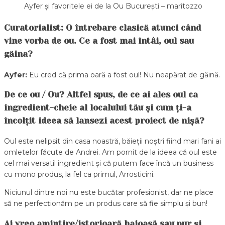
Ayfer și favoritele ei de la Ou București – maritozzo
Curatorialist: O întrebare clasică atunci când
vine vorba de ou. Ce a fost mai întâi, oul sau
găina?
Ayfer:
Eu cred că prima oară a fost oul! Nu neapărat de găină.
De ce ou / Ou? Altfel spus, de ce ai ales oul ca
ingredient-cheie al localului tău și cum ți-a
încolțit ideea să lansezi acest proiect de nișă?
Oul este nelipsit din casa noastră, băieții noștri fiind mari fani ai
omletelor făcute de Andrei. Am pornit de la ideea că oul este
cel mai versatil ingredient și că putem face încă un business
cu mono produs, la fel ca primul, Arrosticini.
Niciunul dintre noi nu este bucătar profesionist, dar ne place
să ne perfecționăm pe un produs care să fie simplu și bun!
Ai vreo amintire/istorioară haioasă sau pur și