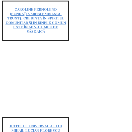
CAROLINE FERNOLEND
(FUNDAȚIA MIHAI EMINESCU
TRUST): CREDINȚA ÎN SPIRITUL
COMUNITAR ȘI ÎN BINELE COMUN
ESTE ÎN ADN-UL MEU DE
SĂSOAICĂ
HOTELUL UNIVERSAL AL LUI
MIHAIL LUCIAN FLORESCU