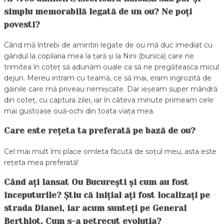
simplu memorabilă legată de un ou? Ne poți
povesti?
Când mă întrebi de amintiri legate de ou mă duc imediat cu
gândul la copilaria mea la țară și la Nini (bunica) care ne
trimitea în coteț să adunăm ouale ca să ne pregăteasca micul
dejun. Mereu intram cu teamă, ce să mai, eram ingrozită de
găinile care mă priveau nemișcate. Dar ieșeam super mândră
din coteț, cu captura zilei, iar în câteva minute primeam cele
mai gustoase ouă-ochi din toata viața mea.
Care este rețeta ta preferată pe bază de ou?
Cel mai mult îmi place omleta făcută de soțul meu, asta este
rețeta mea preferată!
Când ați lansat Ou București și cum au fost
începuturile? Știu că inițial ați fost localizați pe
strada Dianei, iar acum sunteți pe General
Berthlot. Cum s-a petrecut evoluția?