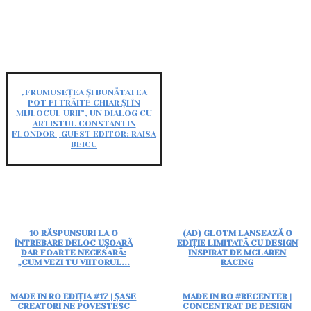
„FRUMUSEȚEA ȘI BUNĂTATEA
POT FI TRĂITE CHIAR ȘI ÎN
MIJLOCUL URII”, UN DIALOG CU
ARTISTUL CONSTANTIN
FLONDOR | GUEST EDITOR: RAISA
BEICU
10 RĂSPUNSURI LA O
(AD) GLOTM LANSEAZĂ O
ÎNTREBARE DELOC UȘOARĂ
EDIȚIE LIMITATĂ CU DESIGN
DAR FOARTE NECESARĂ:
INSPIRAT DE MCLAREN
„CUM VEZI TU VIITORUL...
RACING
MADE IN RO EDIȚIA #17 | ȘASE
MADE IN RO #RECENTER |
CREATORI NE POVESTESC
CONCENTRAT DE DESIGN