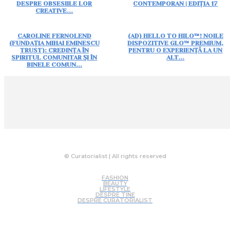
DESPRE OBSESIILE LOR
CONTEMPORAN | EDIȚIA 17
CREATIVE...
CAROLINE FERNOLEND
(AD) HELLO TO HILO™! NOILE
(FUNDAȚIA MIHAI EMINESCU
DISPOZITIVE GLO™ PREMIUM,
TRUST): CREDINȚA ÎN
PENTRU O EXPERIENȚĂ LA UN
SPIRITUL COMUNITAR ȘI ÎN
ALT...
BINELE COMUN...
© Curatorialist | All rights reserved
FASHION
BEAUTY
LIFESTYLE
DESPRE TINE
DESPRE CURATORIALIST