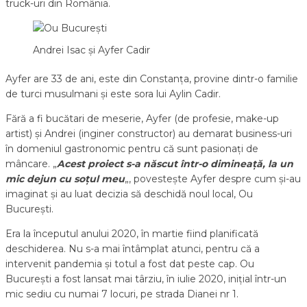
truck-uri din România.
Andrei Isac și Ayfer Cadir
Ayfer are 33 de ani, este din Constanța, provine dintr-o familie
de turci musulmani și este sora lui Aylin Cadir.
Fără a fi bucătari de meserie, Ayfer (de profesie, make-up
artist) și Andrei (inginer constructor) au demarat business-uri
în domeniul gastronomic pentru că sunt pasionați de
mâncare. „
Acest proiect s-a născut într-o dimineață, la un
mic dejun cu soțul meu
„, povestește Ayfer despre cum și-au
imaginat și au luat decizia să deschidă noul local, Ou
București.
Era la începutul anului 2020, în martie fiind planificată
deschiderea. Nu s-a mai întâmplat atunci, pentru că a
intervenit pandemia și totul a fost dat peste cap. Ou
București a fost lansat mai târziu, în iulie 2020, inițial într-un
mic sediu cu numai 7 locuri, pe strada Dianei nr 1.