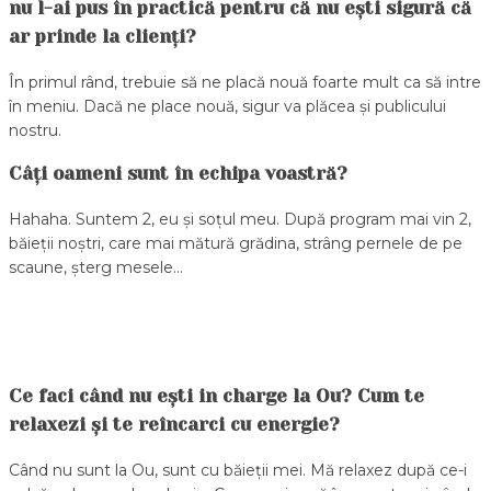
nu l-ai pus în practică pentru că nu ești sigură că
ar prinde la clienți?
În primul rând, trebuie să ne placă nouă foarte mult ca să intre
în meniu. Dacă ne place nouă, sigur va plăcea și publicului
nostru.
Câți oameni sunt în echipa voastră?
Hahaha. Suntem 2, eu și soțul meu. După program mai vin 2,
băieții noștri, care mai mătură grădina, strâng pernele de pe
scaune, șterg mesele…
Ce faci când nu ești in charge la Ou? Cum te
relaxezi și te reîncarci cu energie?
Când nu sunt la Ou, sunt cu băieții mei. Mă relaxez după ce-i