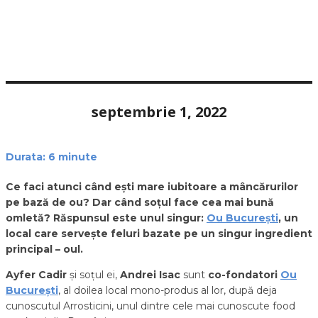
septembrie 1, 2022
Durata:
6
minute
Ce faci atunci când ești mare iubitoare a mâncărurilor
pe bază de ou? Dar când soțul face cea mai bună
omletă? Răspunsul este unul singur:
Ou București
, un
local care servește feluri bazate pe un singur ingredient
principal – oul.
Ayfer Cadir
și soțul ei,
Andrei Isac
sunt
co-fondatori
Ou
București
, al doilea local mono-produs al lor, după deja
cunoscutul Arrosticini, unul dintre cele mai cunoscute food