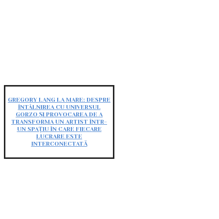
GREGORY LANG LA MARE: DESPRE
ÎNTÂLNIREA CU UNIVERSUL
GORZO ȘI PROVOCAREA DE A
TRANSFORMA UN ARTIST ÎNTR-
UN SPAȚIU ÎN CARE FIECARE
LUCRARE ESTE
INTERCONECTATĂ