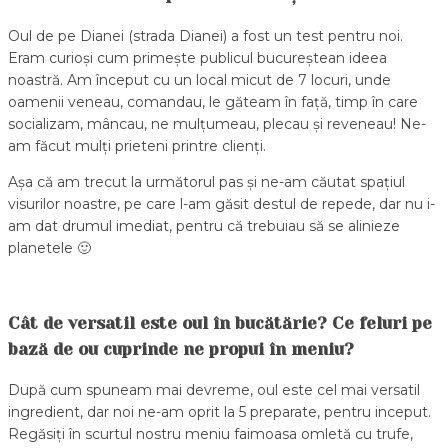
Oul de pe Dianei (strada Dianei) a fost un test pentru noi.
Eram curioși cum primește publicul bucureștean ideea
noastră. Am început cu un local micut de 7 locuri, unde
oamenii veneau, comandau, le găteam în față, timp în care
socializam, mâncau, ne mulțumeau, plecau și reveneau! Ne-
am făcut mulți prieteni printre clienți.
Așa că am trecut la următorul pas și ne-am căutat spațiul
visurilor noastre, pe care l-am găsit destul de repede, dar nu i-
am dat drumul imediat, pentru că trebuiau să se alinieze
planetele 🙂
Cât de versatil este oul în bucătărie? Ce feluri pe
bază de ou cuprinde ne propui în meniu?
După cum spuneam mai devreme, oul este cel mai versatil
ingredient, dar noi ne-am oprit la 5 preparate, pentru inceput.
Regăsiți în scurtul nostru meniu faimoasa omletă cu trufe,