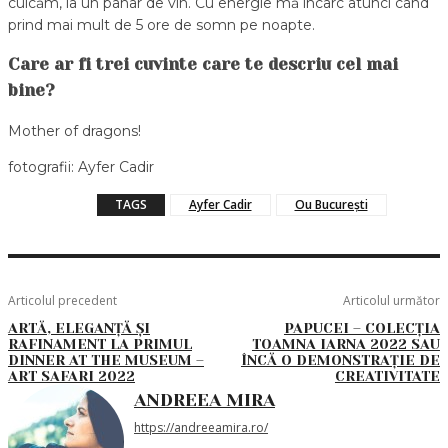
culcăm, la un pahar de vin. Cu energie mă încarc atunci când
prind mai mult de 5 ore de somn pe noapte.
Care ar fi trei cuvinte care te descriu cel mai
bine?
Mother of dragons!
fotografii: Ayfer Cadir
TAGS
Ayfer Cadir
Ou București
Articolul precedent
Articolul următor
ARTĂ, ELEGANȚĂ ȘI
PAPUCEI – COLECȚIA
RAFINAMENT LA PRIMUL
TOAMNA IARNA 2022 SAU
DINNER AT THE MUSEUM –
ÎNCĂ O DEMONSTRAȚIE DE
ART SAFARI 2022
CREATIVITATE
ANDREEA MIRA
https://andreeamira.ro/