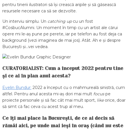
pentru tinerii ilustratori să își crească aripile și să găsească
resursele necesare ca să se dezvolte.
Un interviu simplu. Un
catching up
cu un fost
#CosbucAlumni. Un moment în timp cu un artist ale cărui
opere mi le-aș pune pe perete, iar pe telefon au fost deja ca
background (vezi imaginea de mai jos). Atât. Ah e și despre
București și…vei vedea.
CURATORIALIST
:
Cum a început 2022 pentru tine
și ce ai în plan anul acesta?
Evelin Bundur:
2022 a început cu o mahmureală sinistră, cum
altfel. Pentru anul acesta mi-aș dori mai mult
focus
pe
proiecte personale și să fac cât mai mult sport,
like
orice, doar
să simt că fac ceva cu acest trup al meu.
Ce îți mai place la București, de ce ai decis să
rămâi aici, pe unde mai ieși în oraș (când nu este