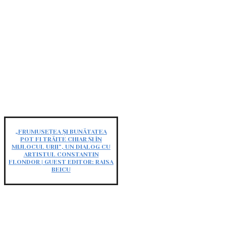
„FRUMUSEȚEA ȘI BUNĂTATEA
POT FI TRĂITE CHIAR ȘI ÎN
MIJLOCUL URII”, UN DIALOG CU
ARTISTUL CONSTANTIN
FLONDOR | GUEST EDITOR: RAISA
BEICU