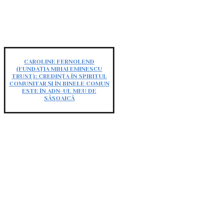
CAROLINE FERNOLEND
(FUNDAȚIA MIHAI EMINESCU
TRUST): CREDINȚA ÎN SPIRITUL
COMUNITAR ȘI ÎN BINELE COMUN
ESTE ÎN ADN-UL MEU DE
SĂSOAICĂ