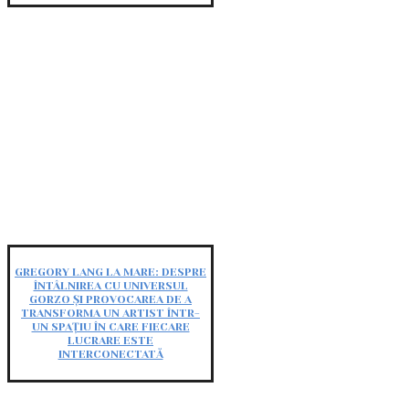
GREGORY LANG LA MARE: DESPRE
ÎNTÂLNIREA CU UNIVERSUL
GORZO ȘI PROVOCAREA DE A
TRANSFORMA UN ARTIST ÎNTR-
UN SPAȚIU ÎN CARE FIECARE
LUCRARE ESTE
INTERCONECTATĂ