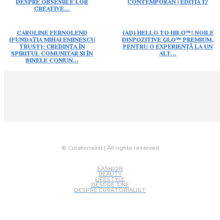
DESPRE OBSESIILE LOR
CONTEMPORAN | EDIȚIA 17
CREATIVE...
CAROLINE FERNOLEND
(AD) HELLO TO HILO™! NOILE
(FUNDAȚIA MIHAI EMINESCU
DISPOZITIVE GLO™ PREMIUM,
TRUST): CREDINȚA ÎN
PENTRU O EXPERIENȚĂ LA UN
SPIRITUL COMUNITAR ȘI ÎN
ALT...
BINELE COMUN...
© Curatorialist | All rights reserved
FASHION
BEAUTY
LIFESTYLE
DESPRE TINE
DESPRE CURATORIALIST