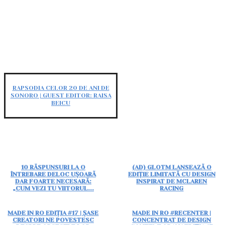
RAPSODIA CELOR 20 DE ANI DE
SONORO | GUEST EDITOR: RAISA
BEICU
10 RĂSPUNSURI LA O
(AD) GLOTM LANSEAZĂ O
ÎNTREBARE DELOC UȘOARĂ
EDIȚIE LIMITATĂ CU DESIGN
DAR FOARTE NECESARĂ:
INSPIRAT DE MCLAREN
„CUM VEZI TU VIITORUL...
RACING
MADE IN RO EDIȚIA #17 | ȘASE
MADE IN RO #RECENTER |
CREATORI NE POVESTESC
CONCENTRAT DE DESIGN