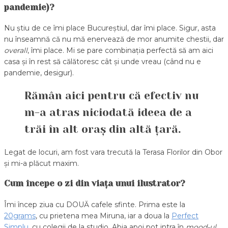
pandemie)?
Nu știu de ce îmi place Bucureștiul, dar îmi place. Sigur, asta
nu înseamnă că nu mă enervează de mor anumite chestii, dar
overall
, îmi place. Mi se pare combinația perfectă să am aici
casa și în rest să călătoresc cât și unde vreau (când nu e
pandemie, desigur).
Rămân aici pentru că efectiv nu
m-a atras niciodată ideea de a
trăi în alt oraș din altă țară.
Legat de locuri, am fost vara trecută la Terasa Florilor din Obor
și mi-a plăcut maxim.
Cum începe o zi din viața unui ilustrator?
Îmi încep ziua cu DOUĂ cafele sfinte. Prima este la
20grams
, cu prietena mea Miruna, iar a doua la
Perfect
Simplu
, cu colegii de la studio. Abia apoi pot intra în
mood-ul