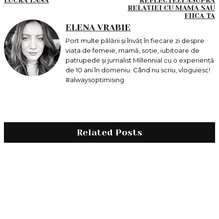
RELAȚIEI CU MAMA SAU
FIICA TA
ELENA VRABIE
Port multe pălării și învăț în fiecare zi despre
viața de femeie, mamă, soție, iubitoare de
patrupede și jurnalist Millennial cu o experiență
de 10 ani în domeniu. Când nu scriu, vloguiesc!
#alwaysoptimising
Related Posts