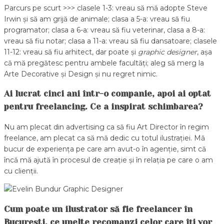
Parcurs pe scurt >>> clasele 1-3: vreau să mă adopte Steve
Irwin și să am grijă de animale; clasa a 5-a: vreau să fiu
programator; clasa a 6-a: vreau să fiu veterinar, clasa a 8-a:
vreau să fiu notar; clasa a 11-a: vreau să fiu dansatoare; clasele
11-12: vreau să fiu arhitect, dar poate și
graphic designer
, așa
că mă pregătesc pentru ambele facultăți; aleg să merg la
Arte Decorative și Design și nu regret nimic.
Ai lucrat cinci ani într-o companie, apoi ai optat
pentru freelancing. Ce a inspirat schimbarea?
Nu am plecat din advertising ca să fiu Art Director în regim
freelance, am plecat ca să mă dedic cu totul ilustrației. Mă
bucur de experiența pe care am avut-o în agenție, simt că
încă mă ajută în procesul de creație și în relația pe care o am
cu clienții.
Cum poate un ilustrator să fie freelancer în
București, ce unelte recomanzi celor care îți vor