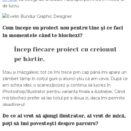
de lucru.
Cum începe un proiect nou pentru tine și ce faci
în momentele când te blochezi?
Încep fiecare proiect cu creionul
pe hârtie.
Stau și mâzgălesc tot ce îmi trece prin cap până îmi apare un
zâmbet tâmp în colțul gurii și atunci știu că am ceva. După ce
am schița ideii, o scanez/pozez și continui să lucrez în
Photoshop/Illustrator pentru varianta finala a ilustrației. Când
mă blochez prefer să las totul pe a doua zi, daca îmi permite
deadline
-ul.
De ce ai vrut să ajungi
ilustrator
, ai vrut de mică,
poți
să îmi
povestești despre parcurs?