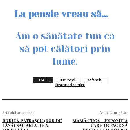
La pensie vreau să…
Am o sănătate tun ca
să pot călători prin
lume.
TAGS
București
cafenele
ilustratori români
Articolul precedent
Articolul următor
RODICA PĂTRAȘCU (DOR DE
MAMĂ/FIICĂ – EXPOZIȚIA
LÂNĂ) SAU ARTA DE A
CARE TE FACE SĂ
LUCRA LÂNA
REFLECTEZI ASUPRA