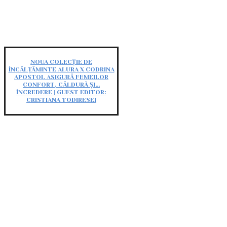
NOUA COLECȚIE DE
ÎNCĂLȚĂMINTE ALURA X CODRINA
APOSTOL ASIGURĂ FEMEILOR
CONFORT, CĂLDURĂ ȘI…
ÎNCREDERE | GUEST EDITOR:
CRISTIANA TODIRESEI