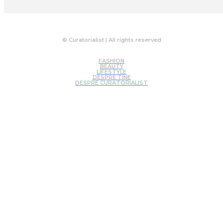
© Curatorialist | All rights reserved
FASHION
BEAUTY
LIFESTYLE
DESPRE TINE
DESPRE CURATORIALIST