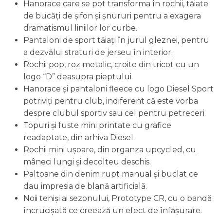
Hanorace care se pot transforma în rochii, tăiate
de bucăţi de şifon şi şnururi pentru a exagera
dramatismul liniilor lor curbe.
Pantaloni de sport tăiaţi în jurul gleznei, pentru
a dezvălui straturi de jerseu în interior.
Rochii pop, roz metalic, croite din tricot cu un
logo “D” deasupra pieptului.
Hanorace şi pantaloni fleece cu logo Diesel Sport
potriviți pentru club, indiferent că este vorba
despre clubul sportiv sau cel pentru petreceri.
Topuri şi fuste mini printate cu grafice
readaptate, din arhiva Diesel.
Rochii mini uşoare, din organza upcycled, cu
mâneci lungi şi decolteu deschis.
Paltoane din denim rupt manual și buclat ce
dau impresia de blană artificială.
Noii tenişi ai sezonului, Prototype CR, cu o bandă
încrucişată ce creează un efect de înfăşurare.