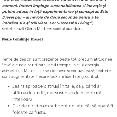
oameni. Putem împinge sustenabilitatea şi inovaţia şi
putem aduce în faţă experimentarea şi conceptul. Este
Diesel pur – ai nevoie de două secunde penru a te
îmbrăca şi a-ţi trăi viaţa. For Successful Living!”
,
sintetizează Glenn Martens spiritul brandului.
Noile tendințe Diesel
Teme de design sunt prezente peste tot, precum atitudinea
“raw” a curelelor utilitare, jocul trompe l’oleil şi energia
asimetriilor. Materialele se ciocnesc şi contrastează, texturile
sunt augmentate, fiecare look are libertate şi control.
Jeans aproape distruşi în talie, ca şi când ar
atârna de un fir, dar susţinuţi de o centură
interioară.
Curele din denim suficient de late cât să poată fi
folosite ca fustă.