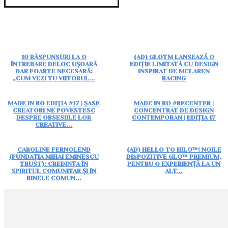
10 RĂSPUNSURI LA O
(AD) GLOTM LANSEAZĂ O
ÎNTREBARE DELOC UȘOARĂ
EDIȚIE LIMITATĂ CU DESIGN
DAR FOARTE NECESARĂ:
INSPIRAT DE MCLAREN
„CUM VEZI TU VIITORUL...
RACING
MADE IN RO EDIȚIA #17 | ȘASE
MADE IN RO #RECENTER |
CREATORI NE POVESTESC
CONCENTRAT DE DESIGN
DESPRE OBSESIILE LOR
CONTEMPORAN | EDIȚIA 17
CREATIVE...
CAROLINE FERNOLEND
(AD) HELLO TO HILO™! NOILE
(FUNDAȚIA MIHAI EMINESCU
DISPOZITIVE GLO™ PREMIUM,
TRUST): CREDINȚA ÎN
PENTRU O EXPERIENȚĂ LA UN
SPIRITUL COMUNITAR ȘI ÎN
ALT...
BINELE COMUN...