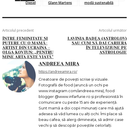
Diesel
Glann Martens
modă sustenabilă
Articolul precedent
Articolul următor
ÎNTRE FEMINITATE ȘI
LAVINIA BADEA (ASTROLOV)
PUTERE CU O MAMĂ-
SAU CUM SĂ DAI CARIERA
ARTIST DIN UCRAINA –
ÎN TELEVIZIUNE PE
OLGA KOVTUN: „PENTRU
ASTROLOGIE
MINE ARTA ESTE VIAȚĂ”
ANDREEA MIRA
https://andreeamira.ro/
Creatoare de povești scrise și vizuale.
Fotografă de food (aruncă un ochi pe
www.instagram.com/andreea.mira), food
blogger @www.infarfurie.ro și profesionistă în
comunicare cu peste 15 ani de experiență.
Sunt mamă a doi copii minunați care mă ajută
adesea să văd lumea cu alți ochi. Îmi place să
beau cafea, să alerg dimineața, să admir case
vechi și să descopăr poveștile celorlalți.