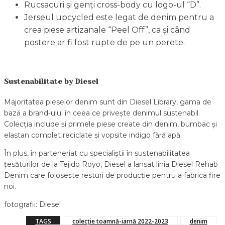
Rucsacuri şi genţi cross-body cu logo-ul “D”.
Jerseul upcycled este legat de denim pentru a
crea piese artizanale “Peel Off”, ca şi când
postere ar fi fost rupte de pe un perete.
Sustenabilitate by Diesel
Majoritatea pieselor denim sunt din Diesel Library, gama de
bază a brand-ului în ceea ce priveşte denimul sustenabil.
Colecţia include și primele piese create din denim, bumbac şi
elastan complet reciclate şi vopsite indigo fără apă.
În plus, în parteneriat cu specialiştii în sustenabilitatea
ţesăturilor de la Tejido Royo, Diesel a lansat linia Diesel Rehab
Denim care folosește resturi de producție pentru a fabrica fire
noi.
fotografii: Diesel
TAGS
colecție toamnă-iarnă 2022-2023
denim