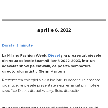
aprilie 6, 2022
Durata:
3
minute
La Milano Fashion Week,
Diesel
și-a prezentat piesele
din noua colecție toamnă-iarnă 2022-2023, într-un
adevărat show pe catwalk, ce poartă semnătura
directorului artistic Glenn Martens.
Prezentarea colecției a avut loc într-un decor cu elemente
gigantice, iar piesele prezentate s-au remarcat prin notele
specifice Diesel: disruptiv, sexy, fluid, distractiv.
“Puterea Diesel este aceea că vorbim cu atât de mulţi