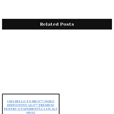
Related Posts
(AD) HELLO TO HILO™! NOILE
DISPOZITIVE GLO™ PREMIUM,
PENTRU O EXPERIENȚĂ LA UN ALT
NIVEL