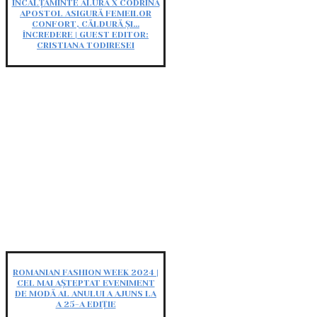
ÎNCĂLȚĂMINTE ALURA X CODRINA
APOSTOL ASIGURĂ FEMEILOR
CONFORT, CĂLDURĂ ȘI…
ÎNCREDERE | GUEST EDITOR:
CRISTIANA TODIRESEI
ROMANIAN FASHION WEEK 2024 |
CEL MAI AȘTEPTAT EVENIMENT
DE MODĂ AL ANULUI A AJUNS LA
A 25-A EDIȚIE