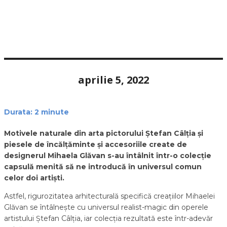
aprilie 5, 2022
Durata:
2
minute
Motivele naturale din arta pictorului Ștefan Câlția și
piesele de încălțăminte și accesoriile create de
designerul Mihaela Glăvan s-au întâlnit într-o colecție
capsulă menită să ne introducă în universul comun
celor doi artiști.
Astfel, rigurozitatea arhitecturală specifică creațiilor Mihaelei
Glăvan se întâlnește cu universul realist-magic din operele
artistului Ștefan Câlția, iar colecția rezultată este într-adevăr