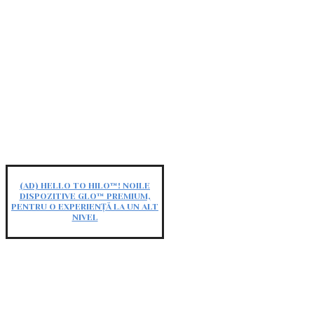
(AD) HELLO TO HILO™! NOILE
DISPOZITIVE GLO™ PREMIUM,
PENTRU O EXPERIENȚĂ LA UN ALT
NIVEL