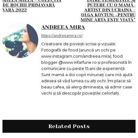
DE ROCHII PRIMAVARĂ
PUTERE CU O MAMĂ-
VARĂ 2022
ARTIST DIN UCRAINA –
OLGA KOVTUN: „PENTRU
MINE ARTA ESTE VIAȚĂ”
ANDREEA MIRA
https://andreeamira.ro/
Creatoare de povești scrise și vizuale.
Fotografă de food (aruncă un ochi pe
www.instagram.com/andreea.mira), food
blogger @www.infarfurie.ro și profesionistă în
comunicare cu peste 15 ani de experiență.
Sunt mamă a doi copii minunați care mă ajută
adesea să văd lumea cu alți ochi. Îmi place să
beau cafea, să alerg dimineața, să admir case
vechi și să descopăr poveștile celorlalți.
Related Posts