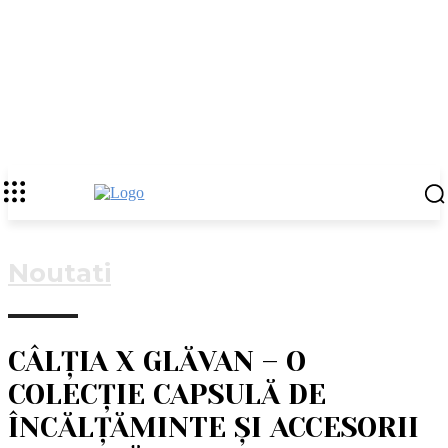
Noutati
CÂLȚIA X GLĂVAN – O
COLECȚIE CAPSULĂ DE
ÎNCĂLȚĂMINTE ȘI ACCESORII