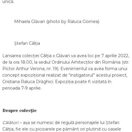
unică.
Mihaela Glăvan (photo by Raluca Ciornea)
Ștefan Câlția
Lansarea colecției Câlția x Glăvan va avea loc pe 7 aprilie 2022,
de la ora 18.00, la sediul Ordinului Arhitecților din România (str.
Pictor Arthur Verona, nr. 19). Evenimentul va avea forma unui
concept expozițional realizat de “instigatorul” acestui proiect,
Cristiana Raluca Drăghici. Expoziția poate fi vizitată în
perioada 7-9 aprilie.
Despre colecție
Călători
– așa se numesc de regulă personajele lui Ștefan
Câlția, fie ele cu picioarele pe pământ ori plutind cu oasele