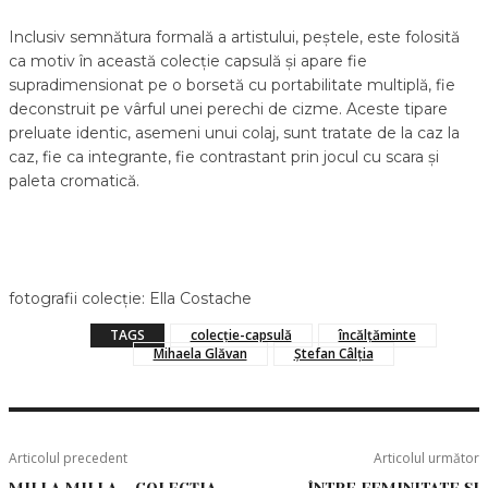
Inclusiv semnătura formală a artistului, peștele, este folosită
ca motiv în această colecție capsulă și apare fie
supradimensionat pe o borsetă cu portabilitate multiplă, fie
deconstruit pe vârful unei perechi de cizme. Aceste tipare
preluate identic, asemeni unui colaj, sunt tratate de la caz la
caz, fie ca integrante, fie contrastant prin jocul cu scara și
paleta cromatică.
fotografii colecție: Ella Costache
TAGS
colecție-capsulă
încălțăminte
Mihaela Glăvan
Ștefan Câlția
Articolul precedent
Articolul următor
MILLA MILLA – COLECȚIA
ÎNTRE FEMINITATE ȘI