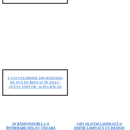
4 VOCI FEMININE DIN ROMÂNIA
DE PUS PE REPEAT ÎN 2024 |
GUEST EDITOR: ALINA BĂLAN
10 RĂSPUNSURI LA O
(AD) GLOTM LANSEAZĂ O
ÎNTREBARE DELOC UȘOARĂ
EDIȚIE LIMITATĂ CU DESIGN