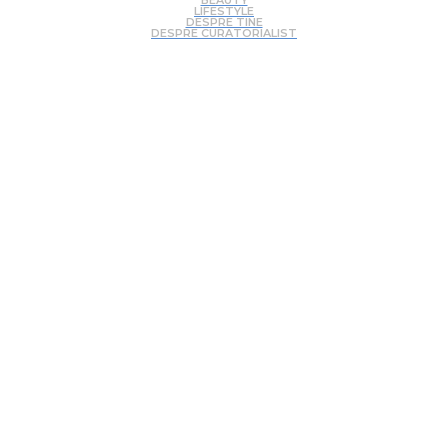
LIFESTYLE
DESPRE TINE
DESPRE CURATORIALIST