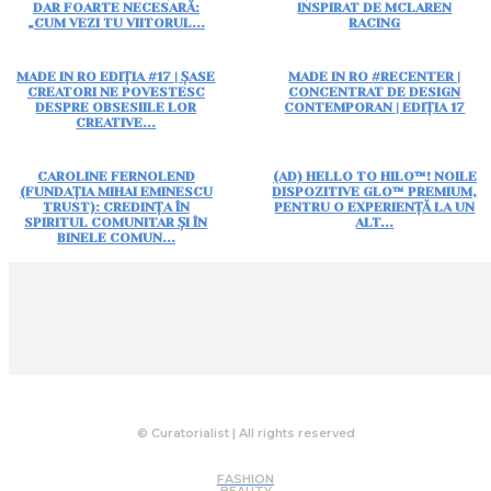
DAR FOARTE NECESARĂ:
INSPIRAT DE MCLAREN
„CUM VEZI TU VIITORUL...
RACING
MADE IN RO EDIȚIA #17 | ȘASE
MADE IN RO #RECENTER |
CREATORI NE POVESTESC
CONCENTRAT DE DESIGN
DESPRE OBSESIILE LOR
CONTEMPORAN | EDIȚIA 17
CREATIVE...
CAROLINE FERNOLEND
(AD) HELLO TO HILO™! NOILE
(FUNDAȚIA MIHAI EMINESCU
DISPOZITIVE GLO™ PREMIUM,
TRUST): CREDINȚA ÎN
PENTRU O EXPERIENȚĂ LA UN
SPIRITUL COMUNITAR ȘI ÎN
ALT...
BINELE COMUN...
© Curatorialist | All rights reserved
FASHION
BEAUTY