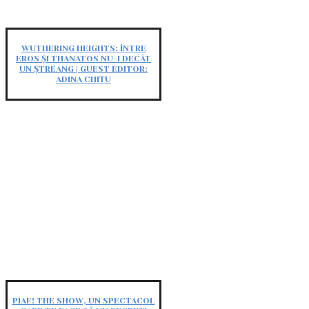
WUTHERING HEIGHTS: ÎNTRE
EROS ȘI THANATOS NU-I DECÂT
UN ȘTREANG | GUEST EDITOR:
ADINA CHIȚU
PIAF! THE SHOW, UN SPECTACOL