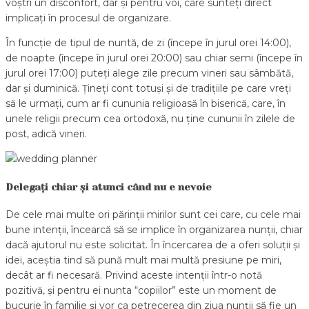
voștri un disconfort, dar și pentru voi, care sunteți direct
implicați în procesul de organizare.
În funcție de tipul de nuntă, de zi (începe în jurul orei 14:00),
de noapte (începe în jurul orei 20:00) sau chiar semi (începe în
jurul orei 17:00) puteți alege zile precum vineri sau sâmbătă,
dar și duminică. Țineți cont totuși și de tradițiile pe care vreți
să le urmați, cum ar fi cununia religioasă în biserică, care, în
unele religii precum cea ortodoxă, nu ține cununii în zilele de
post, adică vineri.
Delega
ț
i chiar
ș
i atunci când nu e nevoie
De cele mai multe ori părinții mirilor sunt cei care, cu cele mai
bune intenții, încearcă să se implice în organizarea nunții, chiar
dacă ajutorul nu este solicitat. În încercarea de a oferi soluții și
idei, aceștia tind să pună mult mai multă presiune pe miri,
decât ar fi necesară. Privind aceste intenții într-o notă
pozitivă, și pentru ei nunta “copiilor” este un moment de
bucurie în familie și vor ca petrecerea din ziua nunții să fie un