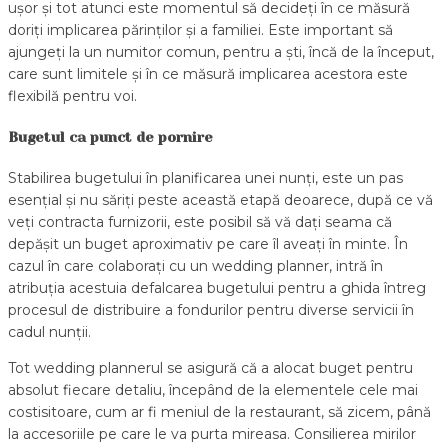
ușor și tot atunci este momentul să decideți în ce măsură
doriți implicarea părinților și a familiei. Este important să
ajungeți la un numitor comun, pentru a ști, încă de la început,
care sunt limitele și în ce măsură implicarea acestora este
flexibilă pentru voi.
Bugetul ca punct de pornire
Stabilirea bugetului în planificarea unei nunți, este un pas
esențial și nu săriți peste această etapă deoarece, după ce vă
veți contracta furnizorii, este posibil să vă dați seama că
depășit un buget aproximativ pe care îl aveați în minte. În
cazul în care colaborați cu un wedding planner, intră în
atribuția acestuia defalcarea bugetului pentru a ghida întreg
procesul de distribuire a fondurilor pentru diverse servicii în
cadul nunții.
Tot wedding plannerul se asigură că a alocat buget pentru
absolut fiecare detaliu, începând de la elementele cele mai
costisitoare, cum ar fi meniul de la restaurant, să zicem, până
la accesoriile pe care le va purta mireasa. Consilierea mirilor