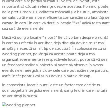
în vizor care s-ar potrivi numărului vostru de invitați, este
important să căutați referințe despre acestea. Pornind, poate,
de la prețul meniului, calitatea mâncării și a băuturii, ambianța
din sala, curățenia la baie, eficiența comunicării sau facilități de
cazare, în cazul în care vă doriți o locație “fixă” adică restaurant
sau sală de evenimente.
Dacă vă doriți o locație “mobilă” fie că vorbim despre o nuntă
în cort sau efectiv în aer liber, deja discuția devine mult mai
amplă și necesită un alt tip de structură. În colaborarea cu un
wedding planner, pe lângă că acesta poate deja a mai
organizat evenimente în respectivele locații, poate să vă dea
un feedback realist și obiectiv și poate să observe în avans
eventualele nereguli, inclusiv cele care pot apărea pe parcurs,
astfel încât pentru voi să nu devină o bătaie de cap.
În consecință, locația nunții este un factor care decide nu
doar bugetul întregului eveniment, dar și felul în care invitații
se vor simți la nuntă.