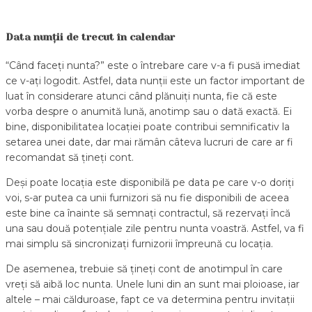
Data nun
ț
ii de trecut în calendar
“Când faceți nunta?” este o întrebare care v-a fi pusă imediat
ce v-ați logodit. Astfel, data nunții este un factor important de
luat în considerare atunci când plănuiți nunta, fie că este
vorba despre o anumită lună, anotimp sau o dată exactă. Ei
bine, disponibilitatea locației poate contribui semnificativ la
setarea unei date, dar mai rămân câteva lucruri de care ar fi
recomandat să țineți cont.
Deși poate locația este disponibilă pe data pe care v-o doriți
voi, s-ar putea ca unii furnizori să nu fie disponibili de aceea
este bine ca înainte să semnați contractul, să rezervați încă
una sau două potențiale zile pentru nunta voastră. Astfel, va fi
mai simplu să sincronizați furnizorii împreună cu locația.
De asemenea, trebuie să țineți cont de anotimpul în care
vreți să aibă loc nunta. Unele luni din an sunt mai ploioase, iar
altele – mai călduroase, fapt ce va determina pentru invitații