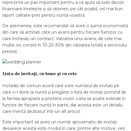
reprezintă un pas important pentru a vă ajuta să luați decizii
financiare înțelepte și să obțineți, pe cât posibil, cel mai bun
raport calitate-preț pentru nunta voastră.
De asemenea, este recomandat să aveți o sumă economisită
din care să achitați câte un avans pentru fiecare furnizor cu
care încheiați un contract. Valoarea unui avans, de cele mai
multe ori, constă în 10-20-30% din valoarea totală a serviciului
prestat.
Lista de invita
ț
i, cu bune
ș
i cu rele
Hotărâți de comun acord care este numărul de invitați pe
care vi-l doriți la nuntă și pregătiți o listă de invitați pornind de
la familia apropiată și prietenii voștri. Lista se poate extinde în
funcție de fiecare nuntă în parte, dar acesta este un detaliu
care merită dezbătut într-un alt articol.
Este important să aveți un număr aproximativ de invitați
deoarece acesta este modul în care, printre alte motive, veți