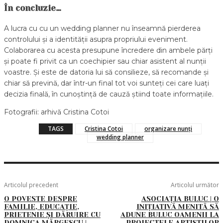
În concluzie…
A lucra cu cu un wedding planner nu înseamnă pierderea
controlului și a identității asupra propriului eveniment.
Colaborarea cu acesta presupune încredere din ambele părți
și poate fi privit ca un coechipier sau chiar asistent al nunții
voastre. Și este de datoria lui să consilieze, să recomande și
chiar să prevină, dar într-un final tot voi sunteți cei care luați
decizia finală, în cunoștință de cauză știind toate informațiile.
Fotografii: arhivă Cristina Cotoi
TAGS
Cristina Cotoi
organizare nunți
wedding planner
Articolul precedent
Articolul următor
O POVESTE DESPRE
ASOCIAȚIA BULUC | O
FAMILIE, EDUCAȚIE,
INIȚIATIVĂ MENITĂ SĂ
PRIETENIE ȘI DĂRUIRE CU
ADUNE BULUC OAMENII LA
DOMNICA MĂRGESCU |
PROIECTELE ARTIȘTILOR