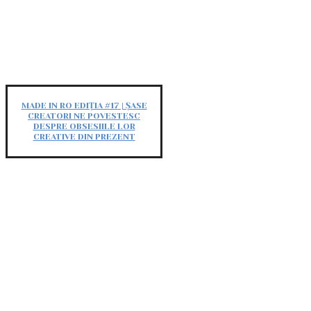
MADE IN RO EDIȚIA #17 | ȘASE
CREATORI NE POVESTESC
DESPRE OBSESIILE LOR
CREATIVE DIN PREZENT