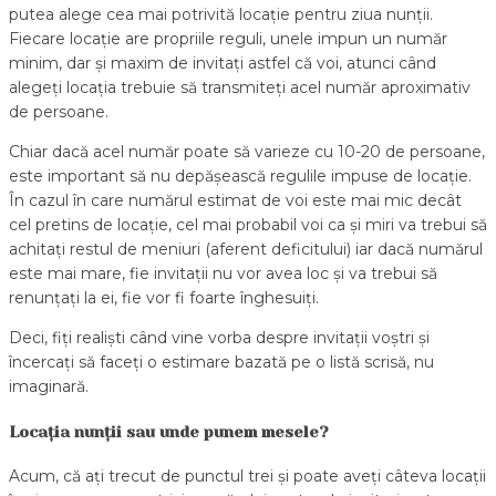
putea alege cea mai potrivită locație pentru ziua nunții.
Fiecare locație are propriile reguli, unele impun un număr
minim, dar și maxim de invitați astfel că voi, atunci când
alegeți locația trebuie să transmiteți acel număr aproximativ
de persoane.
Chiar dacă acel număr poate să varieze cu 10-20 de persoane,
este important să nu depășească regulile impuse de locație.
În cazul în care numărul estimat de voi este mai mic decât
cel pretins de locație, cel mai probabil voi ca și miri va trebui să
achitați restul de meniuri (aferent deficitului) iar dacă numărul
este mai mare, fie invitații nu vor avea loc și va trebui să
renunțați la ei, fie vor fi foarte înghesuiți.
Deci, fiți realiști când vine vorba despre invitații voștri și
încercați să faceți o estimare bazată pe o listă scrisă, nu
imaginară.
Loca
ț
ia nun
ț
ii sau unde punem mesele?
Acum, că ați trecut de punctul trei și poate aveți câteva locații