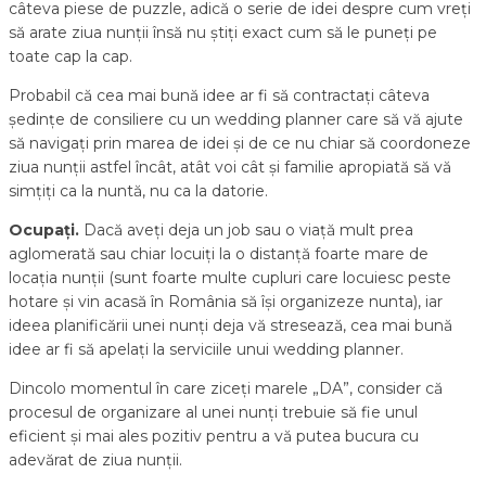
câteva piese de puzzle, adică o serie de idei despre cum vreți
să arate ziua nunții însă nu știți exact cum să le puneți pe
toate cap la cap.
Probabil că cea mai bună idee ar fi să contractați câteva
ședințe de consiliere cu un wedding planner care să vă ajute
să navigați prin marea de idei și de ce nu chiar să coordoneze
ziua nunții astfel încât, atât voi cât și familie apropiată să vă
simțiți ca la nuntă, nu ca la datorie.
Ocupa
ț
i.
Dacă aveți deja un job sau o viață mult prea
aglomerată sau chiar locuiți la o distanță foarte mare de
locația nunții (sunt foarte multe cupluri care locuiesc peste
hotare și vin acasă în România să își organizeze nunta), iar
ideea planificării unei nunți deja vă stresează, cea mai bună
idee ar fi să apelați la serviciile unui wedding planner.
Dincolo momentul în care ziceți marele „DA”, consider că
procesul de organizare al unei nunți trebuie să fie unul
eficient și mai ales pozitiv pentru a vă putea bucura cu
adevărat de ziua nunții.