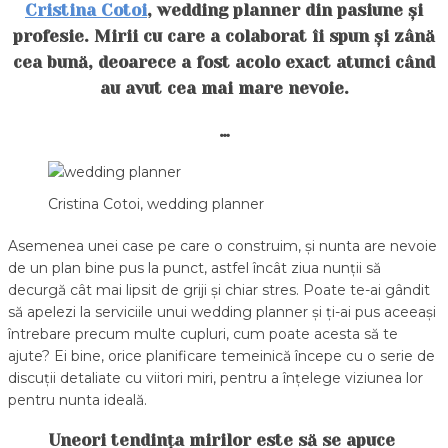
Cristina Cotoi
, wedding planner din pasiune și
profesie. Mirii cu care a colaborat îi spun și zână
cea bună, deoarece a fost acolo exact atunci când
au avut cea mai mare nevoie.
…
Cristina Cotoi, wedding planner
Asemenea unei case pe care o construim, și nunta are nevoie
de un plan bine pus la punct, astfel încât ziua nunții să
decurgă cât mai lipsit de griji și chiar stres. Poate te-ai gândit
să apelezi la serviciile unui wedding planner și ți-ai pus aceeași
întrebare precum multe cupluri, cum poate acesta să te
ajute? Ei bine, orice planificare temeinică începe cu o serie de
discuții detaliate cu viitori miri, pentru a înțelege viziunea lor
pentru nunta ideală.
Uneori tendința mirilor este să se apuce