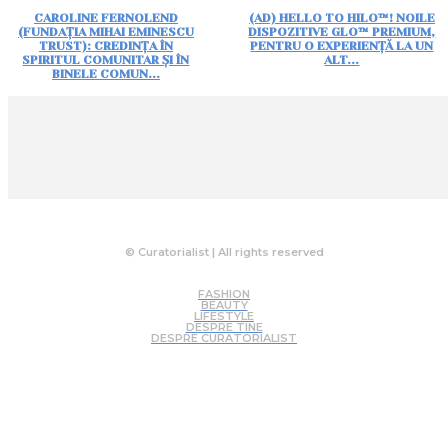
CAROLINE FERNOLEND
(AD) HELLO TO HILO™! NOILE
(FUNDAȚIA MIHAI EMINESCU
DISPOZITIVE GLO™ PREMIUM,
TRUST): CREDINȚA ÎN
PENTRU O EXPERIENȚĂ LA UN
SPIRITUL COMUNITAR ȘI ÎN
ALT...
BINELE COMUN...
© Curatorialist | All rights reserved
FASHION
BEAUTY
LIFESTYLE
DESPRE TINE
DESPRE CURATORIALIST