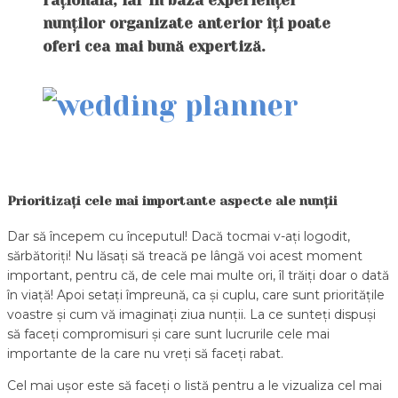
rațională, iar în baza experienței
nunților organizate anterior îți poate
oferi cea mai bună expertiză.
Prioritiza
ț
i cele mai importante aspecte ale nun
ț
ii
Dar să începem cu începutul! Dacă tocmai v-ați logodit,
sărbătoriți! Nu lăsați să treacă pe lângă voi acest moment
important, pentru că, de cele mai multe ori, îl trăiți doar o dată
în viață! Apoi setați împreună, ca și cuplu, care sunt prioritățile
voastre și cum vă imaginați ziua nunții. La ce sunteți dispuși
să faceți compromisuri și care sunt lucrurile cele mai
importante de la care nu vreți să faceți rabat.
Cel mai ușor este să faceți o listă pentru a le vizualiza cel mai