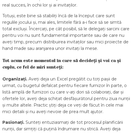
real succes, în ochii lor și ai invitaților.
Totuși, este bine să stabiliți încă de la început care sunt
regulile jocului și, mai ales, limitele fără a-i face să se simtă
total excluși. Încercați, pe cât posibil, să le delegați sarcini care
pentru voi nu sunt fundamental importante sau de care nu
aveți timp, precum distribuirea invitaților sau mici proiecte de
hand made sau aranjarea unor invitați la mese.
Tot acum este momentul în care să decideți și voi ca și
cuplu, ce fel de miri sunteți:
Organiza
ț
i.
Aveți deja un Excel pregătit cu toți pașii de
urmat, cu bugetul defalcat pentru fiecare furnizor în parte, o
listă amplă de furnizori cu care v-ați dori să colaborați, dar și
ofertele lor, aveți deja schițat desfășurătorul pentru ziua nunții
și multe altele. Practic știți deja ce veți de făcut în cele mai
mici detalii și nu aveți nevoie de prea mult ajutor.
Pasiona
ț
i.
Sunteți entuziasmați de tot procesul planificării
nunții, dar simțiți că puțină îndrumare nu strică. Aveți deja