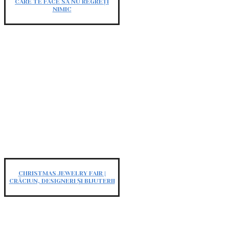
CARE TE FACE SĂ NU REGREȚI
NIMIC
CHRISTMAS JEWELRY FAIR |
CRĂCIUN, DESIGNERI ȘI BIJUTERII