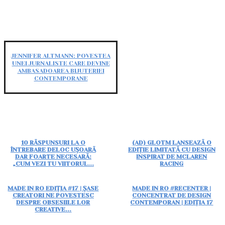
JENNIFER ALTMANN: POVESTEA
UNEI JURNALISTE CARE DEVINE
AMBASADOAREA BIJUTERIEI
CONTEMPORANE
10 RĂSPUNSURI LA O
(AD) GLOTM LANSEAZĂ O
ÎNTREBARE DELOC UȘOARĂ
EDIȚIE LIMITATĂ CU DESIGN
DAR FOARTE NECESARĂ:
INSPIRAT DE MCLAREN
„CUM VEZI TU VIITORUL...
RACING
MADE IN RO EDIȚIA #17 | ȘASE
MADE IN RO #RECENTER |
CREATORI NE POVESTESC
CONCENTRAT DE DESIGN
DESPRE OBSESIILE LOR
CONTEMPORAN | EDIȚIA 17
CREATIVE...