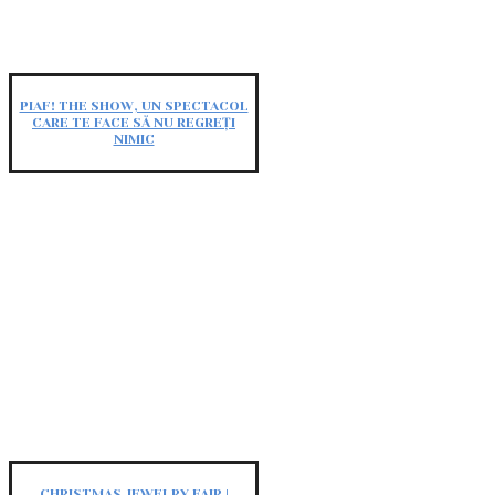
PIAF! THE SHOW, UN SPECTACOL
CARE TE FACE SĂ NU REGREȚI
NIMIC
CHRISTMAS JEWELRY FAIR |