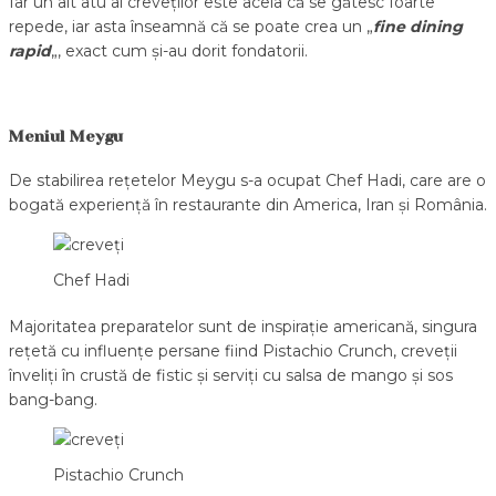
Iar un alt atu al creveților este acela că se gătesc foarte
repede, iar asta înseamnă că se poate crea un „
fine dining
rapid
„, exact cum și-au dorit fondatorii.
Meniul Meygu
De stabilirea rețetelor Meygu s-a ocupat Chef Hadi, care are o
bogată experiență în restaurante din America, Iran și România.
Chef Hadi
Majoritatea preparatelor sunt de inspirație americană, singura
rețetă cu influențe persane fiind Pistachio Crunch, creveții
înveliți în crustă de fistic și serviți cu salsa de mango și sos
bang-bang.
Pistachio Crunch