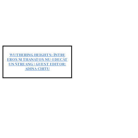
WUTHERING HEIGHTS: ÎNTRE
EROS ȘI THANATOS NU-I DECÂT
UN ȘTREANG | GUEST EDITOR:
ADINA CHIȚU