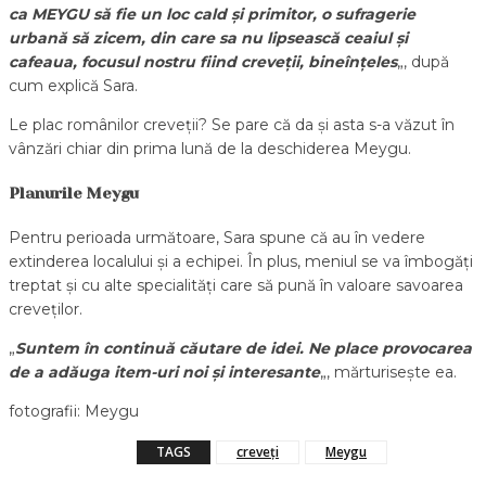
ca MEYGU să fie un loc cald și primitor, o sufragerie
urbană să zicem, din care sa nu lipsească ceaiul și
cafeaua, focusul nostru fiind creveții, bineînțeles
„, după
cum explică Sara.
Le plac românilor creveții? Se pare că da și asta s-a văzut în
vânzări chiar din prima lună de la deschiderea Meygu.
Planurile Meygu
Pentru perioada următoare, Sara spune că au în vedere
extinderea localului și a echipei. În plus, meniul se va îmbogăți
treptat și cu alte specialități care să pună în valoare savoarea
creveților.
„
Suntem în continuă căutare de idei. Ne place provocarea
de a adăuga item-uri noi și interesante
„, mărturisește ea.
fotografii: Meygu
TAGS
creveți
Meygu