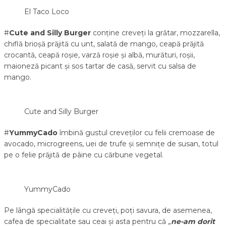
El Taco Loco
#
Cute and Silly Burger
conține creveți la grătar, mozzarella,
chiflă brioșă prăjită cu unt, salată de mango, ceapă prăjită
crocantă, ceapă roșie, varză roșie și albă, murături, roșii,
maioneză picant și sos tartar de casă, servit cu salsa de
mango.
Cute and Silly Burger
#
YummyCado
îmbină gustul creveților cu felii cremoase de
avocado, microgreens, uei de trufe și semnițe de susan, totul
pe o felie prăjită de pâine cu cărbune vegetal.
YummyCado
Pe lângă specialitățile cu creveți, poți savura, de asemenea,
cafea de specialitate sau ceai și asta pentru că „
ne-am dorit