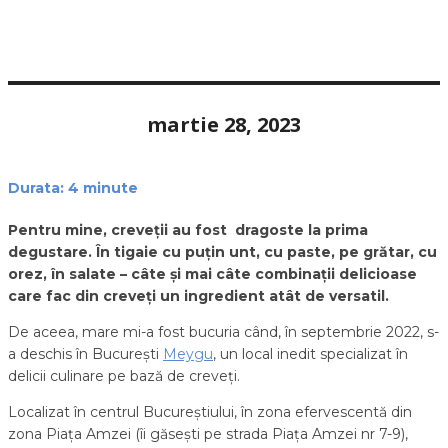
martie 28, 2023
Durata:
4
minute
Pentru mine, creveții au fost dragoste la prima
degustare. În tigaie cu puțin unt, cu paste, pe grătar, cu
orez, în salate – câte și mai câte combinații delicioase
care fac din creveți un ingredient atât de versatil.
De aceea, mare mi-a fost bucuria când, în septembrie 2022, s-
a deschis în București
Meygu
, un local inedit specializat în
delicii culinare pe bază de creveți.
Localizat în centrul Bucureștiului, în zona efervescentă din
zona Piața Amzei (îi găsești pe strada Piața Amzei nr 7-9),