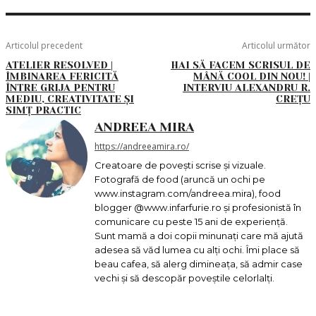
Articolul precedent
Articolul următor
ATELIER RESOLVED |
HAI SĂ FACEM SCRISUL DE
ÎMBINAREA FERICITĂ
MÂNĂ COOL DIN NOU! |
ÎNTRE GRIJA PENTRU
INTERVIU ALEXANDRU R.
MEDIU, CREATIVITATE ȘI
CREȚU
SIMȚ PRACTIC
ANDREEA MIRA
https://andreeamira.ro/
Creatoare de povești scrise și vizuale.
Fotografă de food (aruncă un ochi pe
www.instagram.com/andreea.mira), food
blogger @www.infarfurie.ro și profesionistă în
comunicare cu peste 15 ani de experiență.
Sunt mamă a doi copii minunați care mă ajută
adesea să văd lumea cu alți ochi. Îmi place să
beau cafea, să alerg dimineața, să admir case
vechi și să descopăr poveștile celorlalți.