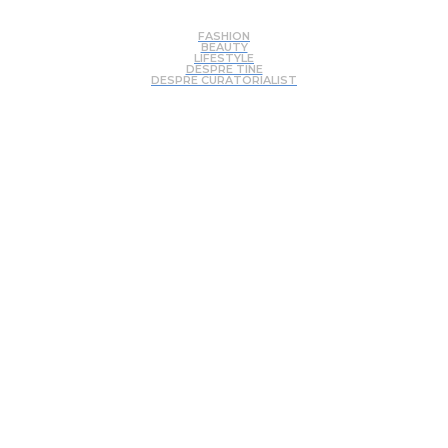
FASHION
BEAUTY
LIFESTYLE
DESPRE TINE
DESPRE CURATORIALIST