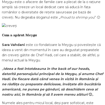
Meygu este o afacere de familie care a plecat de la o rațiune
simplă: să creeze un local dedicat care să aducă în fața
românilor o diversitate de rețete savuroase pe bază de
creveți. Nu degeaba sloganul este „
Proud to shrimp you
” 🙂
Cum a apărut Meygu
Sara Vahdani
este co-fondatoare la Meygu și povestește că
ideea a venit din momentul în care au degustat preparatele
din creveți gătite de Chef Hadi, cel care a stabilit, de altfel, și
meniul actual la Meygu.
„
Ideea a fost întotdeauna in the back of our heads,
datorită personajului principal de la Meygu, și anume Chef
Hadi. De fiecare dată când venea în vizită în România și
ne răsfăța cu preparate delicioase, învățate din bucătăria
americană, ne punea pe gânduri, să deschidem ceva al
nostru aici, în România și să îl avem mereu alături
🙂
„.
Numele ales pentru micul local, deși pare sofisticat, este