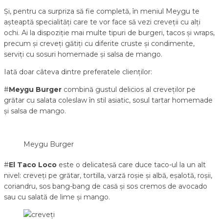
Și, pentru ca surpriza să fie completă, în meniul Meygu te
așteaptă specialități care te vor face să vezi creveții cu alți
ochi. Ai la dispoziție mai multe tipuri de burgeri, tacos și wraps,
precum și creveți gătiți cu diferite cruste și condimente,
serviți cu sosuri homemade și salsa de mango.
Iată doar câteva dintre preferatele clienților:
#
Meygu Burger
combină gustul delicios al creveților pe
grătar cu salata coleslaw în stil asiatic, sosul tartar homemade
și salsa de mango.
Meygu Burger
#
El Taco Loco
este o delicatesă care duce taco-ul la un alt
nivel: creveți pe grătar, tortilla, varză roșie și albă, eșalotă, roșii,
coriandru, sos bang-bang de casă și sos cremos de avocado
sau cu salată de lime și mango.