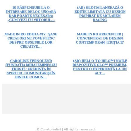
10 RĂSPUNSURI LA O
(AD) GLOTM LANSEAZĂ O
ÎNTREBARE DELOC UȘOARĂ
EDIȚIE LIMITATĂ CU DESIGN
DAR FOARTE NECESARĂ:
INSPIRAT DE MCLAREN
„CUM VEZI TU VIITORUL...
RACING
MADE IN RO EDIȚIA #17 | ȘASE
MADE IN RO #RECENTER |
CREATORI NE POVESTESC
CONCENTRAT DE DESIGN
DESPRE OBSESIILE LOR
CONTEMPORAN | EDIȚIA 17
CREATIVE...
CAROLINE FERNOLEND
(AD) HELLO TO HILO™! NOILE
(FUNDAȚIA MIHAI EMINESCU
DISPOZITIVE GLO™ PREMIUM,
TRUST): CREDINȚA ÎN
PENTRU O EXPERIENȚĂ LA UN
SPIRITUL COMUNITAR ȘI ÎN
ALT...
BINELE COMUN...
© Curatorialist | All rights reserved