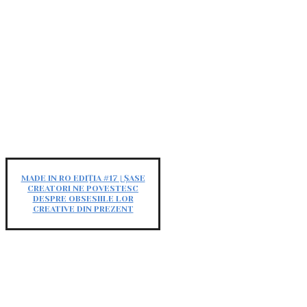
MADE IN RO EDIȚIA #17 | ȘASE
CREATORI NE POVESTESC
DESPRE OBSESIILE LOR
CREATIVE DIN PREZENT