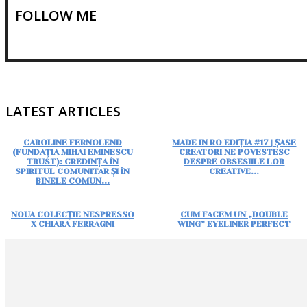
FOLLOW ME
LATEST ARTICLES
CAROLINE FERNOLEND
MADE IN RO EDIȚIA #17 | ȘASE
(FUNDAȚIA MIHAI EMINESCU
CREATORI NE POVESTESC
TRUST): CREDINȚA ÎN
DESPRE OBSESIILE LOR
SPIRITUL COMUNITAR ȘI ÎN
CREATIVE...
BINELE COMUN...
NOUA COLECȚIE NESPRESSO
CUM FACEM UN „DOUBLE
X CHIARA FERRAGNI
WING” EYELINER PERFECT