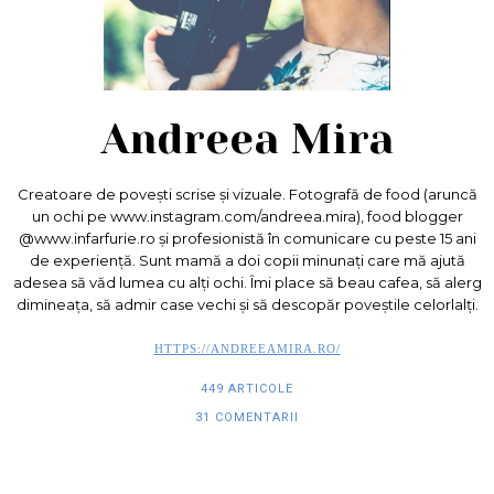
Andreea Mira
Creatoare de povești scrise și vizuale. Fotografă de food (aruncă
un ochi pe www.instagram.com/andreea.mira), food blogger
@www.infarfurie.ro și profesionistă în comunicare cu peste 15 ani
de experiență. Sunt mamă a doi copii minunați care mă ajută
adesea să văd lumea cu alți ochi. Îmi place să beau cafea, să alerg
dimineața, să admir case vechi și să descopăr poveștile celorlalți.
HTTPS://ANDREEAMIRA.RO/
449 ARTICOLE
31 COMENTARII