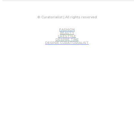
© Curatorialist | All rights reserved
FASHION
BEAUTY
LIFESTYLE
DESPRE TINE
DESPRE CURATORIALIST