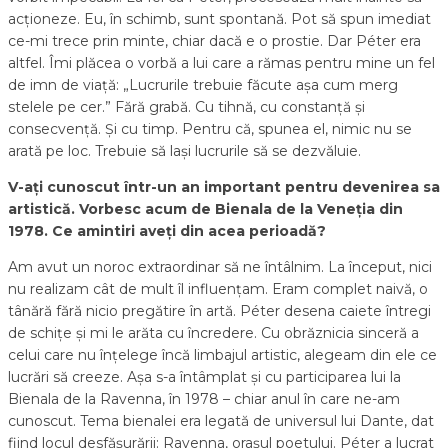
acționeze. Eu, în schimb, sunt spontană. Pot să spun imediat
ce-mi trece prin minte, chiar dacă e o prostie. Dar Péter era
altfel. Îmi plăcea o vorbă a lui care a rămas pentru mine un fel
de imn de viață: „Lucrurile trebuie făcute așa cum merg
stelele pe cer.” Fără grabă. Cu tihnă, cu constanță și
consecvență. Și cu timp. Pentru că, spunea el, nimic nu se
arată pe loc. Trebuie să lași lucrurile să se dezvăluie.
V-ați cunoscut într-un an important pentru devenirea sa
artistică. Vorbesc acum de Bienala de la Veneția din
1978. Ce amintiri aveți din acea perioadă?
Am avut un noroc extraordinar să ne întâlnim. La început, nici
nu realizam cât de mult îl influențam. Eram complet naivă, o
tânără fără nicio pregătire în artă. Péter desena caiete întregi
de schițe și mi le arăta cu încredere. Cu obrăznicia sinceră a
celui care nu înțelege încă limbajul artistic, alegeam din ele ce
lucrări să creeze. Așa s-a întâmplat și cu participarea lui la
Bienala de la Ravenna, în 1978 – chiar anul în care ne-am
cunoscut. Tema bienalei era legată de universul lui Dante, dat
fiind locul desfășurării: Ravenna, orașul poetului. Péter a lucrat