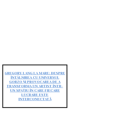
GREGORY LANG LA MARE: DESPRE
ÎNTÂLNIREA CU UNIVERSUL
GORZO ȘI PROVOCAREA DE A
TRANSFORMA UN ARTIST ÎNTR-
UN SPAȚIU ÎN CARE FIECARE
LUCRARE ESTE
INTERCONECTATĂ