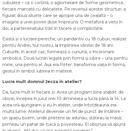
cubulețe – ca o cortină, o aglomerare de forme geometrice,
fiecare marcată cu delicatețe. Pe reversul acestei structuri, a
figurat două siluete care se apropie una de cealaltă – o
imagine a unei poveri duse împreună. O metaforă a vieții în
doi, a parteneriatului trăit în tăcere și complicitate.
Există și o lucrare-pereche, un pandantiv cu 18 cuburi, realizat
pentru Andrei, fiul nostru, la împlinirea vârstei de 18 ani.
Cuburile, în acest caz, formează o cunună, o încoronare
simbolică. Două lucrări legate prin formă și iubire – una pentru
mine, una pentru el. Așa era Péter: transforma viața în formă,
gestul în simbol, iubirea în materie.
Lucra mult domnul Jecza în atelier?
Da, lucra mult în fiecare zi. Avea un program bine stabilit: de
obicei, începea în jurul orei 10 dimineața și lucra până la 14. La
acea oră ajungeam și eu în atelier, unde întotdeauna era
multă lume. Atelierul devenise un fel de punct de întâlnire –
un spațiu boem, unde prietenii se adunau, stăteau la masă,
primeau un pahar de țuică și povesteau. El obișnuia să spună
în glumă: „Mă duc că mă așteaptă pacienții.”