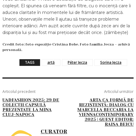
copleșit. El spunea că veneam fără filtre, cu o inocență care îi
aducea claritate în momentele lui de frământare artistică.
Uneori, observațiile mele îl ajutau să tranșeze probleme
interioare adânci. Am auzit acele cuvinte după zece ani de la
dispariția lui și au fost mai prețioase decât orice. (zâmbește)
Credit foto: foto expoziție Cristina Bobe. Foto familia Jecza – arhivă
personală.
TAGS
artă
Péter Jecza
Sorina Jecza
Articolul precedent
Articolul următor
UADFASHION 2025: 29 DE
ARTA CA FORMĂ DE
COLECȚII CAPSULĂ
REZISTENȚĂ: DIALOG CU
PREZENTATE LA MINA
MARCELLA BECCARIA LA
CLUJ-NAPOCA
VIENNACONTEMPORARY
2025 | GUEST EDITOR:
RAISA BEICU
CURATOR