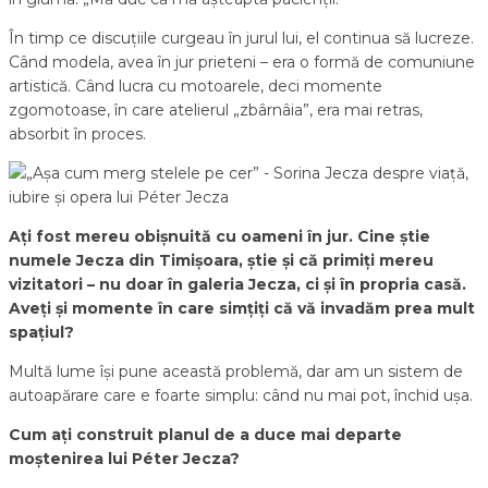
În timp ce discuțiile curgeau în jurul lui, el continua să lucreze.
Când modela, avea în jur prieteni – era o formă de comuniune
artistică. Când lucra cu motoarele, deci momente
zgomotoase, în care atelierul „zbârnâia”, era mai retras,
absorbit în proces.
Ați fost mereu obișnuită cu oameni în jur. Cine știe
numele Jecza din Timișoara, știe și că primiți mereu
vizitatori – nu doar în galeria Jecza, ci și în propria casă.
Aveți și momente în care simțiți că vă invadăm prea mult
spațiul?
Multă lume își pune această problemă, dar am un sistem de
autoapărare care e foarte simplu: când nu mai pot, închid ușa.
Cum ați construit planul de a duce mai departe
moștenirea lui Péter Jecza?