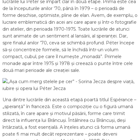
lucrările lui Péter se împart clar în două etape. Prima este cea
de la începuturile anilor ’70, până în 1979 – o perioadă de
forme deschise, optimiste, pline de elan. Avem, de exemplu, o
lucrare emblematică din acei ani care apare și într-o fotografie
din atelier, din perioada 1970-1975. Toate lucrările de atunci
sunt animate de un sentiment al lansării, al speranței. Dar,
spre finalul anilor ’70, ceva se schimbă profund. Péter începe
să-și concentreze formele, să le închidă într-un volum
compact, cubul, pe care îl numește „monadă”. Primele
monade apar între 1975 și 1978 și creează o punte între cele
două mari perioade ale creației sale.
Una dintre lucrările din această etapă poartă titlul Espérance –
„speranță” în franceză. Este o compoziție cu o figură umană
stilizată, în care apare și motivul păsării, forme care trimit
direct la influența lui Brâncuși. Întâlnirea cu Brâncuși, deși
întârziată, a fost esențială. A înțeles atunci că forma umană
poate fi mai mult decât reprezentare – poate deveni