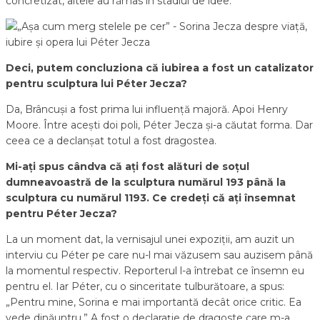
concretizat, altele au rămas în stadiul de idee.
Deci, putem concluziona că iubirea a fost un catalizator
pentru sculptura lui Péter Jecza?
Da, Brâncuși a fost prima lui influență majoră. Apoi Henry
Moore. Între acești doi poli,
Péter Jecza și-a căutat forma. Dar
ceea ce a declanșat totul a fost dragostea.
Mi-ați spus cândva că ați fost alături de soțul
dumneavoastră de la sculptura numărul 193 până la
sculptura cu numărul 1193. Ce credeți că ați însemnat
pentru Péter Jecza?
La un moment dat, la vernisajul unei expoziții, am auzit un
interviu cu
Péter pe care nu-l mai văzusem sau auzisem până
la momentul respectiv. Reporterul l-a întrebat ce însemn eu
pentru el. Iar Péter, cu o sinceritate tulburătoare, a spus:
„Pentru mine, Sorina e mai importantă decât orice critic. Ea
vede dinăuntru.” A fost o declarație de dragoste care m-a