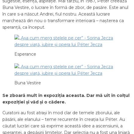
sugestie, esență, aspirație. Mai târziu, în 1987, Péter creează
Buna Vestire, o lucrare în formă de zbor, de pasăre. Este anul
în care s-a născut Andrei, fiul nostru. Această lucrare
marchează din nou o transformare interioară – nașterea ca
speranță, ca început.
Esperance
Buna Vestire
Se zboară mult în expoziția aceasta. Dar mă uit în colțul
expoziției și văd și o cădere.
Curatorii au fost atrași în mod clar de temele zborului, ale
păsării, ale elanului – teme recurente în creația lui Péter. Au
căutat lucrări care să exprime această idee a ascensiunii, a
speranței, a depășirii limitelor. Dar selecția nu a fost una liniară