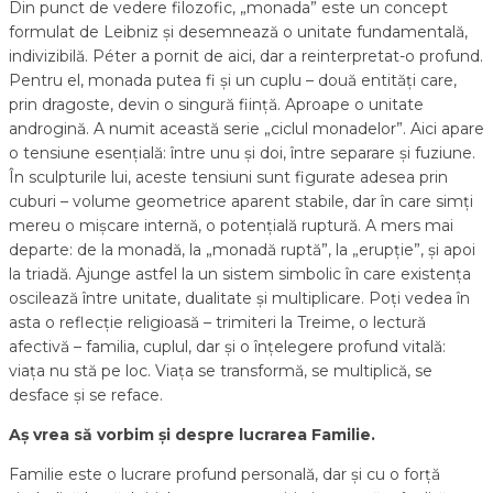
Din punct de vedere filozofic, „monada” este un concept
formulat de Leibniz și desemnează o unitate fundamentală,
indivizibilă. Péter a pornit de aici, dar a reinterpretat-o profund.
Pentru el, monada putea fi și un cuplu – două entități care,
prin dragoste, devin o singură ființă. Aproape o unitate
androgină. A numit această serie „ciclul monadelor”. Aici apare
o tensiune esențială: între unu și doi, între separare și fuziune.
În sculpturile lui, aceste tensiuni sunt figurate adesea prin
cuburi – volume geometrice aparent stabile, dar în care simți
mereu o mișcare internă, o potențială ruptură. A mers mai
departe: de la monadă, la „monadă ruptă”, la „erupție”, și apoi
la triadă. Ajunge astfel la un sistem simbolic în care existența
oscilează între unitate, dualitate și multiplicare. Poți vedea în
asta o reflecție religioasă – trimiteri la Treime, o lectură
afectivă – familia, cuplul, dar și o înțelegere profund vitală:
viața nu stă pe loc. Viața se transformă, se multiplică, se
desface și se reface.
Aș vrea să vorbim și despre lucrarea Familie.
Familie este o lucrare profund personală, dar și cu o forță