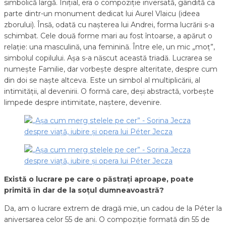
simbolică largă. Inițial, era o compoziție inversată, gândită ca
parte dintr-un monument dedicat lui Aurel Vlaicu (ideea
zborului). Însă, odată cu nașterea lui Andrei, forma lucrării s-a
schimbat. Cele două forme mari au fost întoarse, a apărut o
relație: una masculină, una feminină. Între ele, un mic „moț”,
simbolul copilului. Așa s-a născut această triadă. Lucrarea se
numește Familie, dar vorbește despre alteritate, despre cum
din doi se naște altceva. Este un simbol al multiplicării, al
intimității, al devenirii. O formă care, deși abstractă, vorbește
limpede despre intimitate, naștere, devenire.
Există o lucrare pe care o păstrați aproape, poate
primită în dar de la soțul dumneavoastră?
Da, am o lucrare extrem de dragă mie, un cadou de la Péter la
aniversarea celor 55 de ani. O compoziție formată din 55 de