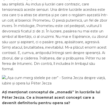
sau simplistă. Au inclus și lucrări care contrazic, care
tensionează aceste sensuri. Una dintre lucrările acestea este
cea care ți-a atras ție atenția și pe care o regăsim așezată într-
un colț al bisericii: Prometeu. O piesă puternică, un fel de zbor
invers. În mitologie, Prometeu este cel pedepsit, vulturul îi
devorează ficatul zi de zi. În lucrare, pasărea nu mai este un
simbol al libertății, ci al cruzimii. Nu mai e Espérance, cu zborul
său ușor și aspirant, ci o pasăre grea, apăsătoare, agresivă.
Simți atacul, brutalitatea, inevitabilul. Mi-a plăcut enorm acest
contrast. E, cumva, antipodul întregii serii despre speranță. Ai
zborul, dar și căderea. Înălțarea, dar și prăbușirea. Péter nu se
ferea de întuneric. Din contră, îl includea în limbajul său
formal.
Ați menționat conceptul de „monadă” în lucrările lui
Péter Jecza. Ce a însemnat acest concept care a
devenit definitoriu pentru opera sa?