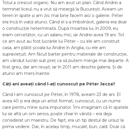
Totul a crescut organic. Nu am avut un plan. Când Andrei a
terminat liceul, nu a vrut să meargă la București. Aveam un
teren în spate și am zis: mai bine facem aici o galerie. Péter
era încă în viață atunci. Când el s-a îmbolnăvit, galeria era doar
o construcție neterminată. După moartea lui, în 2009, eu
eram cercetător, cu un salariu mic, iar Andrei avea 19 ani. Tot
ce am avut au fost lucrările lui Péter – cu ele am construit
casa, am plătit școala lui Andrei în Anglia, cu ele am
supraviețuit. Am făcut barter pentru materiale de construcție,
am vândut lucrări sub preț ca să putem merge mai departe. A
fost greu, dar am reușit, iar în 2011 am deschis galeria. Și de
atunci am mers înainte.
Câți ani aveați când l-ați cunoscut pe Péter Jecza?
Când l-am cunoscut pe Péter, în 1978, aveam 23 de ani. El
avea 40 și era deja un artist format, cunoscut, cu un nume
care pentru mine suna impunător. Îmi imaginam că în spatele
lui se află un om serios, poate chiar în vârstă – era deja
considerat un maestru. De fapt, era un tip destul de ursuz la
prima vedere. Dar, în același timp, mucalit, bun, cald. Doar că