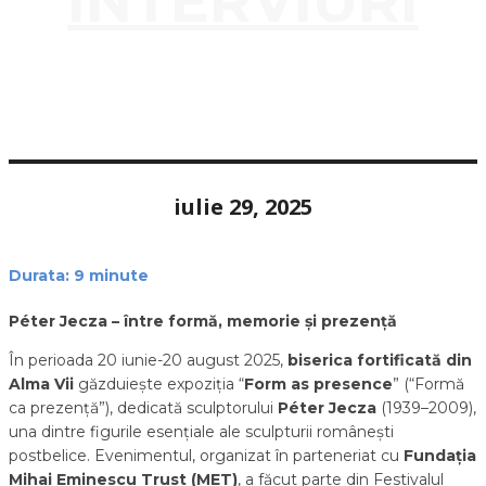
INTERVIURI
iulie 29, 2025
Durata:
9
minute
Péter Jecza – între formă, memorie și prezență
În perioada 20 iunie-20 august 2025,
biserica fortificată din
Alma Vii
găzduiește expoziția “
Form as presence
” (“Formă
ca prezență”), dedicată sculptorului
Péter Jecza
(1939–2009),
una dintre figurile esențiale ale sculpturii românești
postbelice. Evenimentul, organizat în parteneriat cu
Fundația
Mihai Eminescu Trust (MET)
, a făcut parte din Festivalul