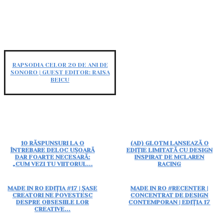
RAPSODIA CELOR 20 DE ANI DE
SONORO | GUEST EDITOR: RAISA
BEICU
10 RĂSPUNSURI LA O
(AD) GLOTM LANSEAZĂ O
ÎNTREBARE DELOC UȘOARĂ
EDIȚIE LIMITATĂ CU DESIGN
DAR FOARTE NECESARĂ:
INSPIRAT DE MCLAREN
„CUM VEZI TU VIITORUL...
RACING
MADE IN RO EDIȚIA #17 | ȘASE
MADE IN RO #RECENTER |
CREATORI NE POVESTESC
CONCENTRAT DE DESIGN
DESPRE OBSESIILE LOR
CONTEMPORAN | EDIȚIA 17
CREATIVE...