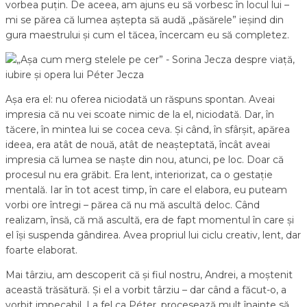
vorbea puțin. De aceea, am ajuns eu să vorbesc în locul lui –
mi se părea că lumea aștepta să audă „păsărele” ieșind din
gura maestrului și cum el tăcea, încercam eu să completez.
Așa era el: nu oferea niciodată un răspuns spontan. Aveai
impresia că nu vei scoate nimic de la el, niciodată. Dar, în
tăcere, în mintea lui se cocea ceva. Și când, în sfârșit, apărea
ideea, era atât de nouă, atât de neașteptată, încât aveai
impresia că lumea se naște din nou, atunci, pe loc. Doar că
procesul nu era grăbit. Era lent, interiorizat, ca o gestație
mentală. Iar în tot acest timp, în care el elabora, eu puteam
vorbi ore întregi – părea că nu mă ascultă deloc. Când
realizam, însă, că mă ascultă, era de fapt momentul în care și
el își suspenda gândirea. Avea propriul lui ciclu creativ, lent, dar
foarte elaborat.
Mai târziu, am descoperit că și fiul nostru, Andrei, a moștenit
această trăsătură. Și el a vorbit târziu – dar când a făcut-o, a
vorbit impecabil. La fel ca Péter, procesează mult înainte să