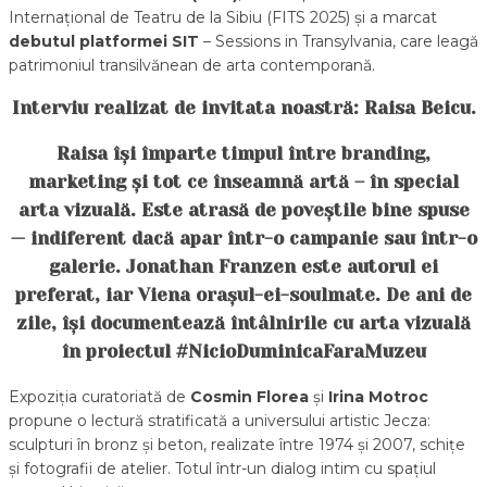
Internațional de Teatru de la Sibiu (FITS 2025) și a marcat
debutul platformei SIT
– Sessions in Transylvania, care leagă
patrimoniul transilvănean de arta contemporană.
Interviu realizat de invitata noastră: Raisa Beicu.
Raisa își împarte timpul între branding,
marketing și tot ce înseamnă artă – în special
arta vizuală. Este atrasă de poveștile bine spuse
— indiferent dacă apar într-o campanie sau într-o
galerie. Jonathan Franzen este autorul ei
preferat, iar Viena orașul-ei-soulmate. De ani de
zile, își documentează întâlnirile cu arta vizuală
în proiectul #NicioDuminicaFaraMuzeu
Expoziția curatoriată de
Cosmin Florea
și
Irina Motroc
propune o lectură stratificată a universului artistic Jecza:
sculpturi în bronz și beton, realizate între 1974 și 2007, schițe
și fotografii de atelier. Totul într-un dialog intim cu spațiul