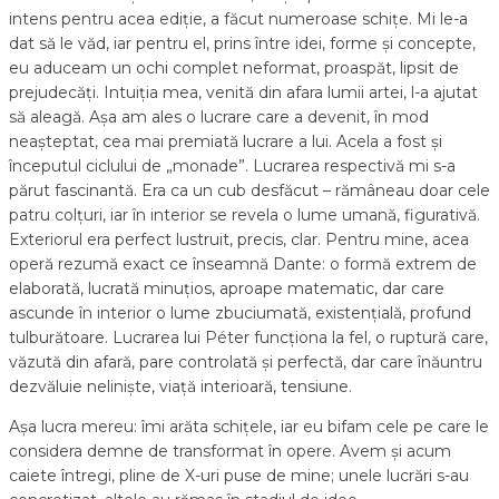
intens pentru acea ediție, a făcut numeroase schițe. Mi le-a
dat să le văd, iar pentru el, prins între idei, forme și concepte,
eu aduceam un ochi complet neformat, proaspăt, lipsit de
prejudecăți. Intuiția mea, venită din afara lumii artei, l-a ajutat
să aleagă. Așa am ales o lucrare care a devenit, în mod
neașteptat, cea mai premiată lucrare a lui. Acela a fost și
începutul ciclului de „monade”. Lucrarea respectivă mi s-a
părut fascinantă. Era ca un cub desfăcut – rămâneau doar cele
patru colțuri, iar în interior se revela o lume umană, figurativă.
Exteriorul era perfect lustruit, precis, clar. Pentru mine, acea
operă rezumă exact ce înseamnă Dante: o formă extrem de
elaborată, lucrată minuțios, aproape matematic, dar care
ascunde în interior o lume zbuciumată, existențială, profund
tulburătoare. Lucrarea lui Péter funcționa la fel, o ruptură care,
văzută din afară, pare controlată și perfectă, dar care înăuntru
dezvăluie neliniște, viață interioară, tensiune.
Așa lucra mereu: îmi arăta schițele, iar eu bifam cele pe care le
considera demne de transformat în opere. Avem și acum
caiete întregi, pline de X-uri puse de mine; unele lucrări s-au