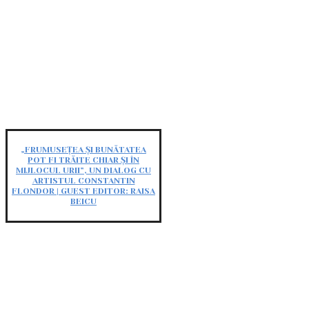
„FRUMUSEȚEA ȘI BUNĂTATEA
POT FI TRĂITE CHIAR ȘI ÎN
MIJLOCUL URII”, UN DIALOG CU
ARTISTUL CONSTANTIN
FLONDOR | GUEST EDITOR: RAISA
BEICU