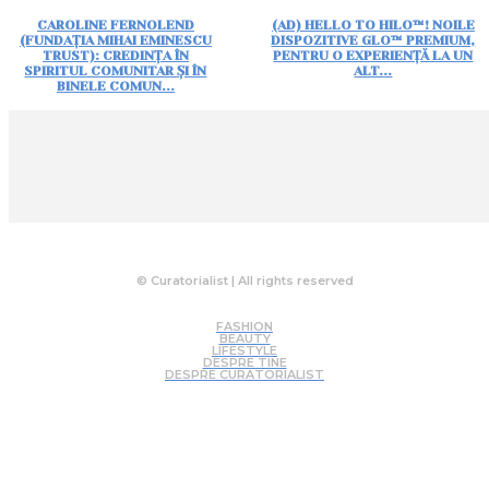
CAROLINE FERNOLEND
(AD) HELLO TO HILO™! NOILE
(FUNDAȚIA MIHAI EMINESCU
DISPOZITIVE GLO™ PREMIUM,
TRUST): CREDINȚA ÎN
PENTRU O EXPERIENȚĂ LA UN
SPIRITUL COMUNITAR ȘI ÎN
ALT...
BINELE COMUN...
© Curatorialist | All rights reserved
FASHION
BEAUTY
LIFESTYLE
DESPRE TINE
DESPRE CURATORIALIST