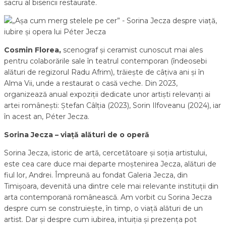
sacru al bisericii restaurate.
Cosmin Florea,
scenograf și ceramist cunoscut mai ales
pentru colaborările sale în teatrul contemporan (îndeosebi
alături de regizorul Radu Afrim), trăiește de câțiva ani și în
Alma Vii, unde a restaurat o casă veche. Din 2023,
organizează anual expoziții dedicate unor artiști relevanți ai
artei românești: Ștefan Câlția (2023), Sorin Ilfoveanu (2024), iar
în acest an, Péter Jecza.
Sorina Jecza – viață alături de o operă
Sorina Jecza, istoric de artă, cercetătoare și soția artistului,
este cea care duce mai departe moștenirea Jecza, alături de
fiul lor, Andrei. Împreună au fondat Galeria Jecza, din
Timișoara, devenită una dintre cele mai relevante instituții din
arta contemporană românească. Am vorbit cu Sorina Jecza
despre cum se construiește, în timp, o viață alături de un
artist. Dar și despre cum iubirea, intuiția și prezența pot