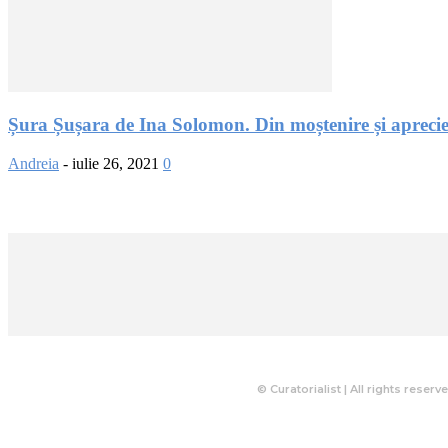
Șura Șușara de Ina Solomon. Din moștenire și aprecie
Andreia
-
iulie 26, 2021
0
© Curatorialist | All rights reserv