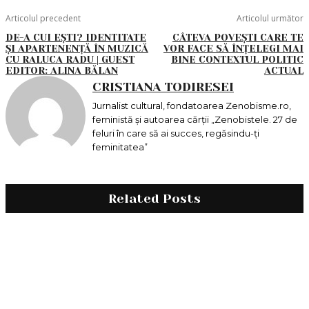
Articolul precedent
Articolul următor
DE-A CUI EȘTI? IDENTITATE
CÂTEVA POVEȘTI CARE TE
ȘI APARTENENȚĂ ÎN MUZICĂ
VOR FACE SĂ ÎNȚELEGI MAI
CU RALUCA RADU | GUEST
BINE CONTEXTUL POLITIC
EDITOR: ALINA BĂLAN
ACTUAL
CRISTIANA TODIRESEI
Jurnalist cultural, fondatoarea Zenobisme.ro,
feministă și autoarea cărții „Zenobistele. 27 de
feluri în care să ai succes, regăsindu-ți
feminitatea”
Related Posts