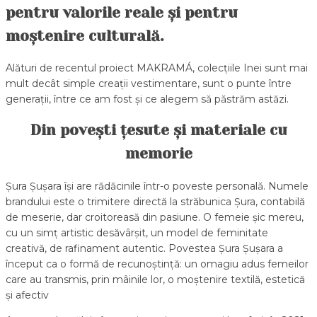
pentru valorile reale și pentru
moștenire culturală.
Alături de recentul proiect MAKRAMÁ, colecțiile Inei sunt mai
mult decât simple creații vestimentare, sunt o punte între
generații, între ce am fost și ce alegem să păstrăm astăzi.
Din povești țesute și materiale cu
memorie
Șura Șușara își are rădăcinile într-o poveste personală. Numele
brandului este o trimitere directă la străbunica Șura, contabilă
de meserie, dar croitoreasă din pasiune. O femeie șic mereu,
cu un simț artistic desăvârșit, un model de feminitate
creativă, de rafinament autentic. Povestea Șura Șușara a
început ca o formă de recunoștință: un omagiu adus femeilor
care au transmis, prin mâinile lor, o moștenire textilă, estetică
și afectiv