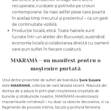
recuperate, curățate și potrivite pe croiuri
contemporane. Se nasc astfel piese care poartă
în același timp trecutul și prezentul – ca un gest
de continuitate vizibilă.
Producție locală, etică. Toate hainele sunt
lucrate într-un atelier din București, susținând
economia locală și colaborarea directă cu oameni
care pun suflet în fiecare cusătură.
MAKRAMÁ – un manifest pentru o
moștenire purtată
Unul dintre proiectele de suflet ale brandului
Șura Șușara
este
MAKRAMÁ
, colecția de vară lansată recent. Născută din
dorința de a aduce în prim-plan moștenirea croșetată de
bunicile și străbunicile noastre, MAKRAMÁ revalorizează
macrameurile românești – nu doar ca obiecte decorative, ci ca
fragmente de poveste intimă, tăcută și profund feminină.