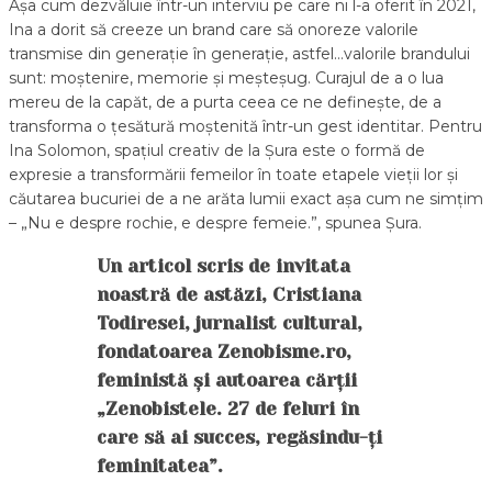
Așa cum dezvăluie într-un interviu pe care ni l-a oferit în 2021,
Ina a dorit să creeze un brand care să onoreze valorile
transmise din generație în generație, astfel…valorile brandului
sunt: moștenire, memorie și meșteșug. Curajul de a o lua
mereu de la capăt, de a purta ceea ce ne definește, de a
transforma o țesătură moștenită într-un gest identitar. Pentru
Ina Solomon, spațiul creativ de la Șura este o formă de
expresie a transformării femeilor în toate etapele vieții lor și
căutarea bucuriei de a ne arăta lumii exact așa cum ne simțim
– „Nu e despre rochie, e despre femeie.”, spunea Șura.
Un articol scris de invitata
noastră de astăzi,
Cristiana
Todiresei, jurnalist cultural,
fondatoarea Zenobisme.ro,
feministă și autoarea cărții
„Zenobistele. 27 de feluri în
care să ai succes, regăsindu-ți
feminitatea”.