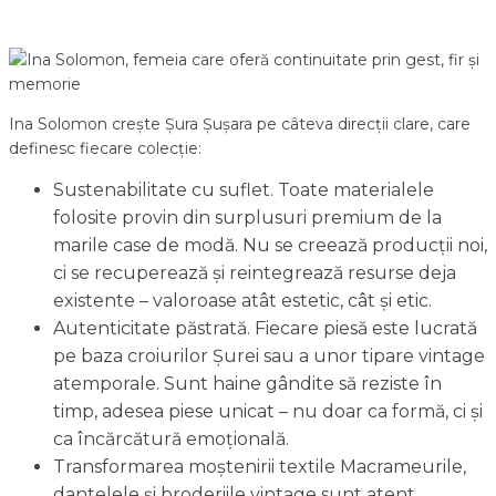
Ina Solomon crește Șura Șușara pe câteva direcții clare, care
definesc fiecare colecție:
Sustenabilitate cu suflet. Toate materialele
folosite provin din surplusuri premium de la
marile case de modă. Nu se creează producții noi,
ci se recuperează și reintegrează resurse deja
existente – valoroase atât estetic, cât și etic.
Autenticitate păstrată. Fiecare piesă este lucrată
pe baza croiurilor Șurei sau a unor tipare vintage
atemporale. Sunt haine gândite să reziste în
timp, adesea piese unicat – nu doar ca formă, ci și
ca încărcătură emoțională.
Transformarea moștenirii textile Macrameurile,
dantelele și broderiile vintage sunt atent