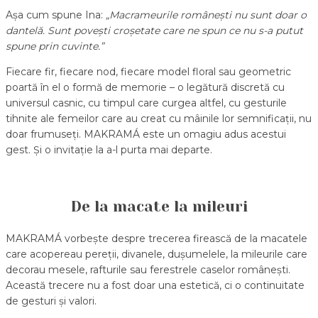
Așa cum spune Ina:
„Macrameurile românești nu sunt doar o
dantelă. Sunt povești croșetate care ne spun ce nu s-a putut
spune prin cuvinte.”
Fiecare fir, fiecare nod, fiecare model floral sau geometric
poartă în el o formă de memorie – o legătură discretă cu
universul casnic, cu timpul care curgea altfel, cu gesturile
tihnite ale femeilor care au creat cu mâinile lor semnificații, nu
doar frumuseți. MAKRAMÁ este un omagiu adus acestui
gest. Și o invitație la a-l purta mai departe.
De la macate la mileuri
MAKRAMÁ vorbește despre trecerea firească de la macatele
care acopereau pereții, divanele, dușumelele, la mileurile care
decorau mesele, rafturile sau ferestrele caselor românești.
Această trecere nu a fost doar una estetică, ci o continuitate
de gesturi și valori.