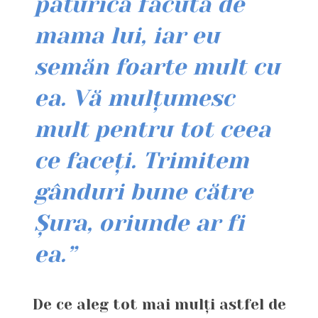
păturică făcută de
mama lui, iar eu
semăn foarte mult cu
ea. Vă mulțumesc
mult pentru tot ceea
ce faceți. Trimitem
gânduri bune către
Șura, oriunde ar fi
ea.”
De ce aleg tot mai mulți astfel de