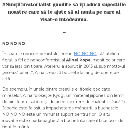
#NunțiCuratorialist gândite să îți aducă sugestiile
noastre care să te ajute să ai nunta pe care ai
visat-o întodeauna.
…
NO NO NO
În spatele nonconformistului nume
NO NO NO
, stă atelierul
floral, la fel de nonconformist, al
Alinei Popa
, menit celor care
vor să iasă din tipare. Atelierul a apărut în 2013 și, sub motto-ul
„visează diferit”, Alina creează buchete la rang de opere de
artă.
De exemplu, în unele dintre creațiile ei florale dedicate
mireselor, Alina folosește Kyogi, un material japonez din lemn
de pin, foarte subțire și, de aceea, extrem de maleabil. Dacă în
Japonia este folosit la împachetarea mâncării, la buchetele
NO NO NO este un minunat suport pentru flori. O altă
inovație este coada-baghetă a buchetului care îl face ușor de
ținut în mână.