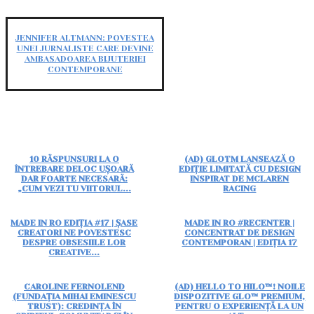
JENNIFER ALTMANN: POVESTEA
UNEI JURNALISTE CARE DEVINE
AMBASADOAREA BIJUTERIEI
CONTEMPORANE
10 RĂSPUNSURI LA O
(AD) GLOTM LANSEAZĂ O
ÎNTREBARE DELOC UȘOARĂ
EDIȚIE LIMITATĂ CU DESIGN
DAR FOARTE NECESARĂ:
INSPIRAT DE MCLAREN
„CUM VEZI TU VIITORUL...
RACING
MADE IN RO EDIȚIA #17 | ȘASE
MADE IN RO #RECENTER |
CREATORI NE POVESTESC
CONCENTRAT DE DESIGN
DESPRE OBSESIILE LOR
CONTEMPORAN | EDIȚIA 17
CREATIVE...
CAROLINE FERNOLEND
(AD) HELLO TO HILO™! NOILE
(FUNDAȚIA MIHAI EMINESCU
DISPOZITIVE GLO™ PREMIUM,
TRUST): CREDINȚA ÎN
PENTRU O EXPERIENȚĂ LA UN