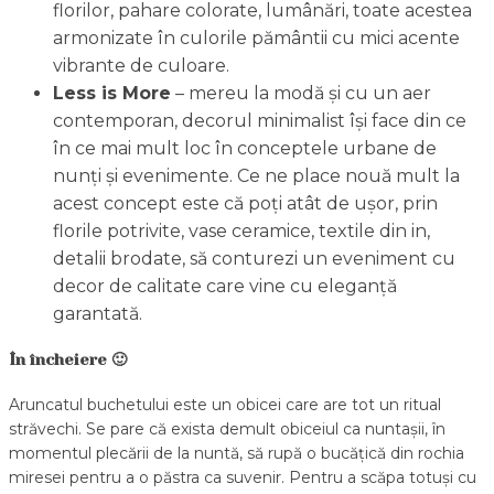
florilor, pahare colorate, lumânări, toate acestea
armonizate în culorile pământii cu mici acente
vibrante de culoare.
Less is More
– mereu la modă și cu un aer
contemporan, decorul minimalist își face din ce
în ce mai mult loc în conceptele urbane de
nunți și evenimente. Ce ne place nouă mult la
acest concept este că poți atât de ușor, prin
florile potrivite, vase ceramice, textile din in,
detalii brodate, să conturezi un eveniment cu
decor de calitate care vine cu eleganță
garantată.
În încheiere 🙂
Aruncatul buchetului este un obicei care are tot un ritual
străvechi. Se pare că exista demult obiceiul ca nuntașii, în
momentul plecării de la nuntă, să rupă o bucățică din rochia
miresei pentru a o păstra ca suvenir. Pentru a scăpa totuși cu