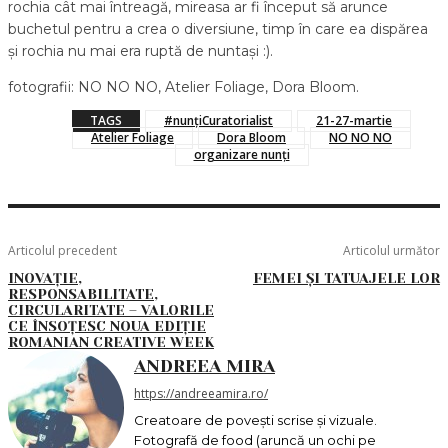
rochia cât mai întreagă, mireasa ar fi început să arunce
buchetul pentru a crea o diversiune, timp în care ea dispărea
și rochia nu mai era ruptă de nuntași :).
fotografii: NO NO NO, Atelier Foliage, Dora Bloom.
TAGS
#nunțiCuratorialist
21-27-martie
Atelier Foliage
Dora Bloom
NO NO NO
organizare nunți
Articolul precedent
Articolul următor
INOVAȚIE,
FEMEI ȘI TATUAJELE LOR
RESPONSABILITATE,
CIRCULARITATE – VALORILE
CE ÎNSOȚESC NOUA EDIȚIE
ROMANIAN CREATIVE WEEK
ANDREEA MIRA
https://andreeamira.ro/
Creatoare de povești scrise și vizuale.
Fotografă de food (aruncă un ochi pe