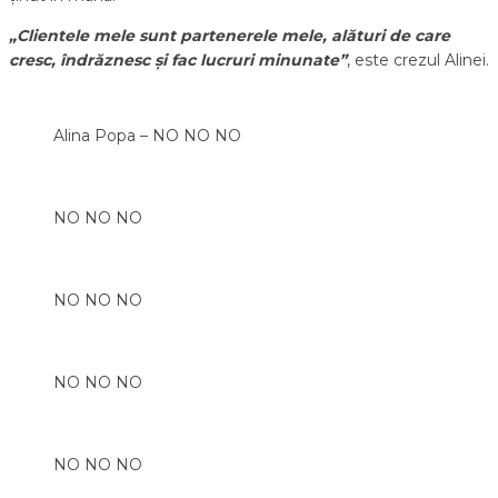
„Clientele mele sunt partenerele mele,
alături de care
cresc, îndrăznesc
și fac lucruri minunate”
, este crezul Alinei.
Alina Popa – NO NO NO
NO NO NO
NO NO NO
NO NO NO
NO NO NO