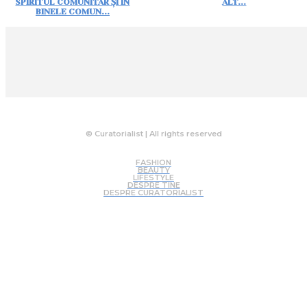
SPIRITUL COMUNITAR ȘI ÎN
ALT...
BINELE COMUN...
© Curatorialist | All rights reserved
FASHION
BEAUTY
LIFESTYLE
DESPRE TINE
DESPRE CURATORIALIST