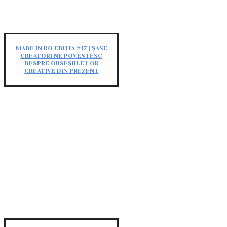
MADE IN RO EDIȚIA #17 | ȘASE
CREATORI NE POVESTESC
DESPRE OBSESIILE LOR
CREATIVE DIN PREZENT