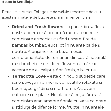
Acum în tendințe
Petra de la Atelier Foliage ne dezvăluie tendințele de anul
acesta în materie de buchete și aranjamente florale:
Dried and Fresh flowers
– o parte din sufletul
nostru boem o să propună mereu buchete
combinate armonios cu flori uscate, fire de
pampas, bumbac, eucalipt în nuanțe calde și
neutre. Aranjamente la baza mesei,
complementate de lumânari din ceară naturală,
mini buchețele din dried flowers ca mărturii,
accente de eucalipt și flori fresh, o bucurie!
Terracotta Love
– este din nou o sugestie care
scrie povești în armonie cu locațiile relaxate și
boeme, cu grădină și mult lemn. Aici avem
culoare și ne place. Ne place să ne jucăm și să
combinăm aranjamente florale cu vaze colorate
și sticluțe de diferite forme, fructe în nuanțele