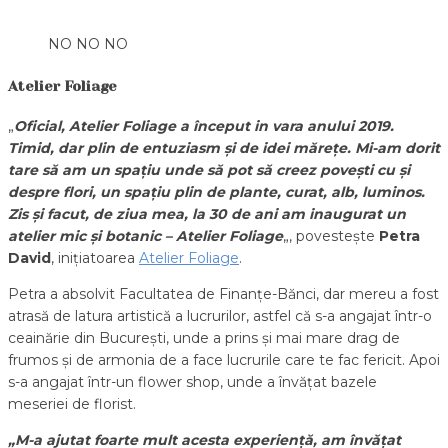
NO NO NO
Atelier Foliage
„
Oficial, Atelier Foliage a început in vara anului 2019.
Timid, dar plin de entuziasm și de idei mărețe. Mi-am dorit
tare să am un spațiu unde să pot să creez povești cu și
despre flori, un spațiu plin de plante, curat, alb, luminos.
Zis și facut, de ziua mea, la 30 de ani am inaugurat un
atelier mic și botanic – Atelier Foliage
„, povestește
Petra
David
, inițiatoarea
Atelier Foliage
.
Petra a absolvit Facultatea de Finanțe-Bănci, dar mereu a fost
atrasă de latura artistică a lucrurilor, astfel că s-a angajat într-o
ceainărie din București, unde a prins și mai mare drag de
frumos și de armonia de a face lucrurile care te fac fericit. Apoi
s-a angajat într-un flower shop, unde a învățat bazele
meseriei de florist.
„M-a ajutat foarte mult acesta experiență, am învățat