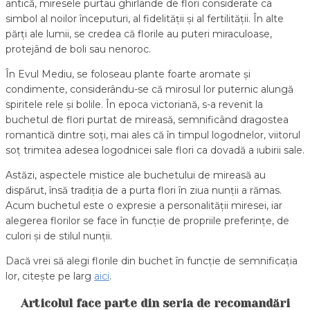
antică, miresele purtau ghirlande de flori considerate ca
simbol al noilor începuturi, al fidelității și al fertilității. În alte
părți ale lumii, se credea că florile au puteri miraculoase,
protejând de boli sau nenoroc.
În Evul Mediu, se foloseau plante foarte aromate și
condimente, considerându-se că mirosul lor puternic alungă
spiritele rele și bolile. În epoca victoriană, s-a revenit la
buchetul de flori purtat de mireasă, semnificând dragostea
romantică dintre soți, mai ales că în timpul logodnelor, viitorul
soț trimitea adesea logodnicei sale flori ca dovadă a iubirii sale.
Astăzi, aspectele mistice ale buchetului de mireasă au
dispărut, însă tradiția de a purta flori în ziua nunții a rămas.
Acum buchetul este o expresie a personalității miresei, iar
alegerea florilor se face în funcție de propriile preferințe, de
culori și de stilul nunții.
Dacă vrei să alegi florile din buchet în funcție de semnificația
lor, citește pe larg
aici
.
Articolul face parte din seria de recomandări