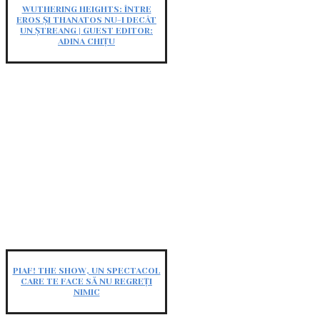
WUTHERING HEIGHTS: ÎNTRE
EROS ȘI THANATOS NU-I DECÂT
UN ȘTREANG | GUEST EDITOR:
ADINA CHIȚU
PIAF! THE SHOW, UN SPECTACOL
CARE TE FACE SĂ NU REGREȚI
NIMIC