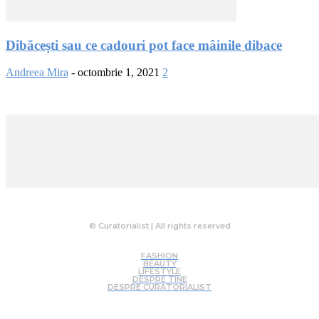
Dibăcești sau ce cadouri pot face mâinile dibace
Andreea Mira
-
octombrie 1, 2021
2
© Curatorialist | All rights reserved
FASHION
BEAUTY
LIFESTYLE
DESPRE TINE
DESPRE CURATORIALIST