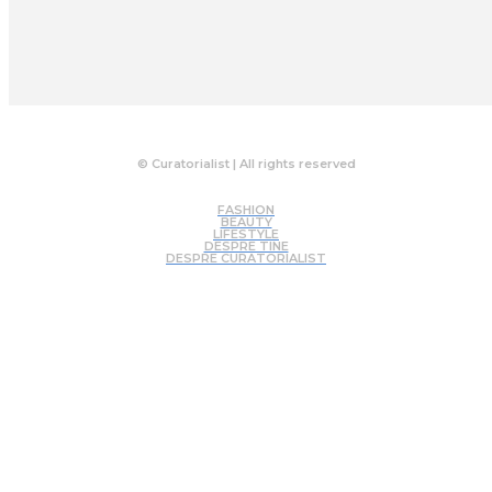
© Curatorialist | All rights reserved
FASHION
BEAUTY
LIFESTYLE
DESPRE TINE
DESPRE CURATORIALIST