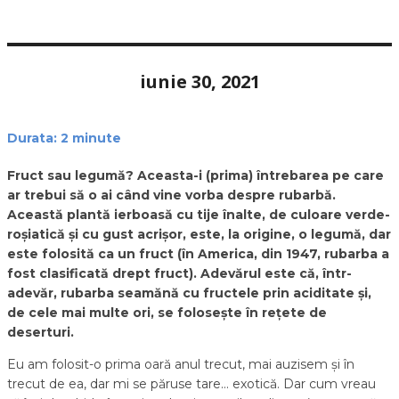
iunie 30, 2021
Durata:
2
minute
Fruct sau legumă? Aceasta-i (prima) întrebarea pe care
ar trebui să o ai când vine vorba despre rubarbă.
Această plantă ierboasă cu tije înalte, de culoare verde-
roșiatică și cu gust acrișor, este, la origine, o legumă, dar
este folosită ca un fruct (în America, din 1947, rubarba a
fost clasificată drept fruct). Adevărul este că, într-
adevăr, rubarba seamănă cu fructele prin aciditate și,
de cele mai multe ori, se folosește în rețete de
deserturi.
Eu am folosit-o prima oară anul trecut, mai auzisem și în
trecut de ea, dar mi se păruse tare… exotică. Dar cum vreau