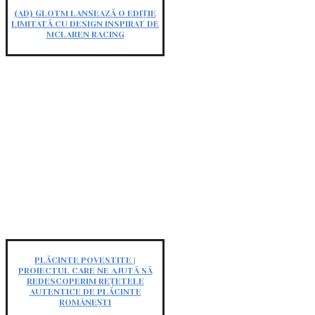
(AD) GLOTM LANSEAZĂ O EDIȚIE
LIMITATĂ CU DESIGN INSPIRAT DE
MCLAREN RACING
PLĂCINTE POVESTITE |
PROIECTUL CARE NE AJUTĂ SĂ
REDESCOPERIM REȚETELE
AUTENTICE DE PLĂCINTE
ROMÂNEȘTI