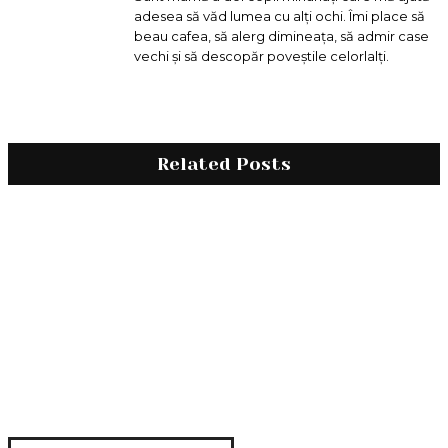
adesea să văd lumea cu alți ochi. Îmi place să
beau cafea, să alerg dimineața, să admir case
vechi și să descopăr poveștile celorlalți.
Related Posts