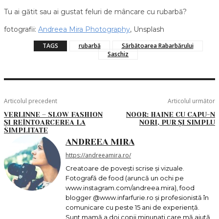
Tu ai gătit sau ai gustat feluri de mâncare cu rubarbă?
fotografii:
Andreea Mira Photography
, Unsplash
TAGS
rubarbă
Sărbătoarea Rabarbărului
Saschiz
Articolul precedent
Articolul următor
VERLINNE – SLOW FASHION
NOOR: HAINE CU CAPU-N
ȘI REÎNTOARCEREA LA
NORI, PUR ȘI SIMPLU
SIMPLITATE
ANDREEA MIRA
https://andreeamira.ro/
Creatoare de povești scrise și vizuale.
Fotografă de food (aruncă un ochi pe
www.instagram.com/andreea.mira), food
blogger @www.infarfurie.ro și profesionistă în
comunicare cu peste 15 ani de experiență.
Sunt mamă a doi copii minunați care mă ajută