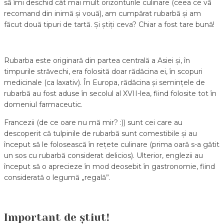
să îmi deschid cât mai mult orizonturile culinare (ceea ce vă
recomand din inimă și vouă), am cumpărat rubarbă și am
făcut două tipuri de tartă. Și știți ceva? Chiar a fost tare bună!
Rubarba este originară din partea centrală a Asiei și, în
timpurile străvechi, era folosită doar rădăcina ei, în scopuri
medicinale (ca laxativ). În Europa, rădăcina și semințele de
rubarbă au fost aduse în secolul al XVII-lea, fiind folosite tot în
domeniul farmaceutic.
Francezii (de ce oare nu mă mir? :)) sunt cei care au
descoperit că tulpinile de rubarbă sunt comestibile și au
început să le folosească în rețete culinare (prima oară s-a gătit
un sos cu rubarbă considerat delicios). Ulterior, englezii au
început să o aprecieze în mod deosebit în gastronomie, fiind
considerată o legumă „regală”.
Important de știut!