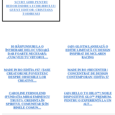
SCURT GHID PENTRU
REDOBÂNDIREA ECHILIBRULUI |
GUEST EDITOR: CRISTIANA
TODIRESEI
10 RĂSPUNSURI LA O
(AD) GLOTM LANSEAZĂ O
ÎNTREBARE DELOC UȘOARĂ
EDIȚIE LIMITATĂ CU DESIGN
DAR FOARTE NECESARĂ:
INSPIRAT DE MCLAREN
„CUM VEZI TU VIITORUL...
RACING
MADE IN RO EDIȚIA #17 | ȘASE
MADE IN RO #RECENTER |
CREATORI NE POVESTESC
CONCENTRAT DE DESIGN
DESPRE OBSESIILE LOR
CONTEMPORAN | EDIȚIA 17
CREATIVE...
CAROLINE FERNOLEND
(AD) HELLO TO HILO™! NOILE
(FUNDAȚIA MIHAI EMINESCU
DISPOZITIVE GLO™ PREMIUM,
TRUST): CREDINȚA ÎN
PENTRU O EXPERIENȚĂ LA UN
SPIRITUL COMUNITAR ȘI ÎN
ALT...
BINELE COMUN...