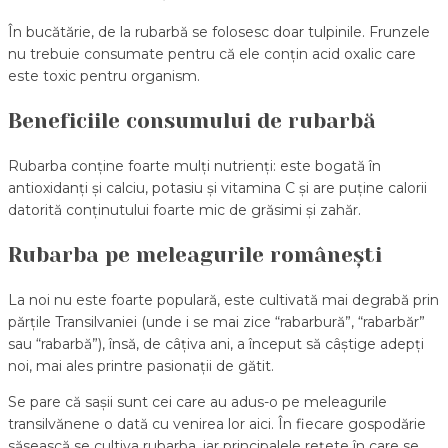
În bucătărie, de la rubarbă se folosesc doar tulpinile. Frunzele
nu trebuie consumate pentru că ele conțin acid oxalic care
este toxic pentru organism.
Beneficiile consumului de rubarbă
Rubarba conține foarte mulți nutrienți: este bogată în
antioxidanți și calciu, potasiu și vitamina C și are puține calorii
datorită conținutului foarte mic de grăsimi și zahăr.
Rubarba pe meleagurile românești
La noi nu este foarte populară, este cultivată mai degrabă prin
părțile Transilvaniei (unde i se mai zice “rabarbură”, “rabarbăr”
sau “rabarbă”), însă, de câțiva ani, a început să câștige adepți
noi, mai ales printre pasionații de gătit.
Se pare că sașii sunt cei care au adus-o pe meleagurile
transilvănene o dată cu venirea lor aici. În fiecare gospodărie
săsească se cultiva rubarba, iar principalele rețete în care se