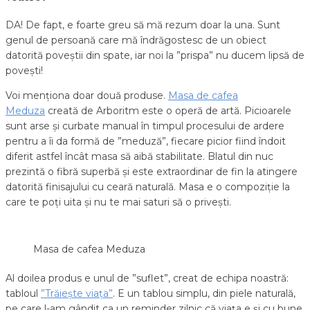
DA! De fapt, e foarte greu să mă rezum doar la una. Sunt
genul de persoană care mă îndrăgostesc de un obiect
datorită poveștii din spate, iar noi la ”prispa” nu ducem lipsă de
povești!
Voi menționa doar două produse.
Masa de cafea
Meduza
creată de Arboritm este o operă de artă. Picioarele
sunt arse și curbate manual în timpul procesului de ardere
pentru a îi da formă de ”meduză”, fiecare picior fiind îndoit
diferit astfel încât masa să aibă stabilitate. Blatul din nuc
prezintă o fibră superbă și este extraordinar de fin la atingere
datorită finisajului cu ceară naturală. Masa e o compoziție la
care te poți uita și nu te mai saturi să o privești.
Masa de cafea Meduza
Al doilea produs e unul de ”suflet”, creat de echipa noastră:
tabloul
”Trăiește viața”
. E un tablou simplu, din piele naturală,
pe care l-am gândit ca un reminder zilnic că viața e și cu bune,