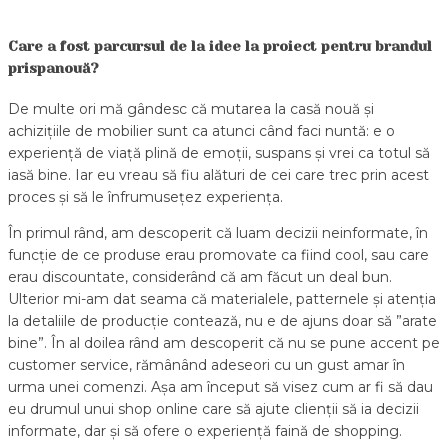
Care a fost parcursul de la idee la proiect pentru brandul
prispanouă?
De multe ori mă gândesc că mutarea la casă nouă și
achizițiile de mobilier sunt ca atunci când faci nuntă: e o
experiență de viață plină de emoții, suspans și vrei ca totul să
iasă bine. Iar eu vreau să fiu alături de cei care trec prin acest
proces și să le înfrumusețez experiența.
În primul rând, am descoperit că luam decizii neinformate, în
funcție de ce produse erau promovate ca fiind cool, sau care
erau discountate, considerând că am făcut un deal bun.
Ulterior mi-am dat seama că materialele, patternele și atenția
la detaliile de producție contează, nu e de ajuns doar să ”arate
bine”. În al doilea rând am descoperit că nu se pune accent pe
customer service, rămânând adeseori cu un gust amar în
urma unei comenzi. Așa am început să visez cum ar fi să dau
eu drumul unui shop online care să ajute clienții să ia decizii
informate, dar și să ofere o experiență faină de shopping.