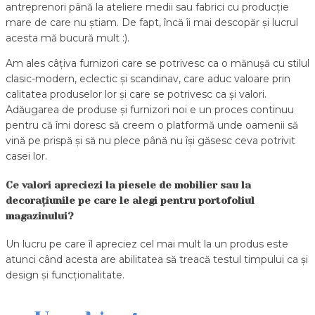
antreprenori până la ateliere medii sau fabrici cu producție
mare de care nu știam. De fapt, încă îi mai descopăr și lucrul
acesta mă bucură mult :).
Am ales câțiva furnizori care se potrivesc ca o mănușă cu stilul
clasic-modern, eclectic și scandinav, care aduc valoare prin
calitatea produselor lor și care se potrivesc ca și valori.
Adăugarea de produse și furnizori noi e un proces continuu
pentru că îmi doresc să creem o platformă unde oamenii să
vină pe prispă și să nu plece până nu își găsesc ceva potrivit
casei lor.
Ce valori apreciezi la piesele de mobilier sau la
decorațiunile pe care le alegi pentru portofoliul
magazinului?
Un lucru pe care îl apreciez cel mai mult la un produs este
atunci când acesta are abilitatea să treacă testul timpului ca și
design și funcționalitate.