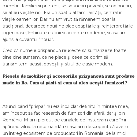
membrii familiei și prietenii, se spuneau povești, se odihneau,
se aflau veștile noi. Era un spațiu al familiarității, central în
viețile oamenilor. Dar nu am vrut să rămânem doar la
tradițional, deoarece nouă ne plac adaptările și reinterpretările
ingenioase, îmbinate cu linii și accente moderne, și așa am
ajuns la cuvântul ”nouă”.
Cred că numele prispanouă reușește să sumarizeze foarte
bine cine suntem, ce ne place și ceea ce dorim să
transmitem: acasă, povești și stilul de clasic modern.
Piesele de mobilier și accesoriile prispanouă sunt produse
made in Ro. Cum ai găsit și cum ai ales acești furnizori?
Atunci când ”prispa” nu era încă clar definită în mintea mea,
am început să fac research de furnizori din afară, dar și din
România. M-am pierdut pe canalele de instagram care îmi
apăreau zilnic la recomandări și așa am descoperit că avem
un întreg ecosistem de producători în România, de la mici