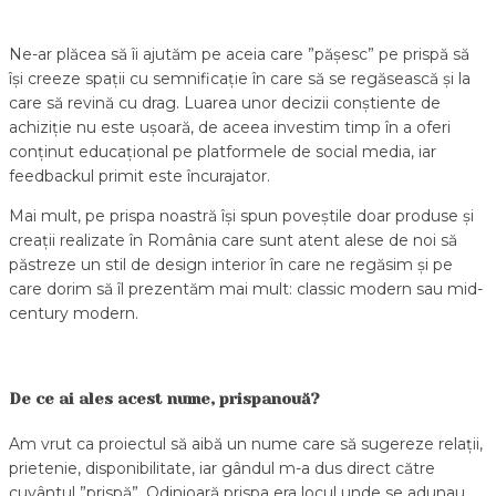
Ne-ar plăcea să îi ajutăm pe aceia care ”pășesc” pe prispă să
își creeze spații cu semnificație în care să se regăsească și la
care să revină cu drag. Luarea unor decizii conștiente de
achiziție nu este ușoară, de aceea investim timp în a oferi
conținut educațional pe platformele de social media, iar
feedbackul primit este încurajator.
Mai mult, pe prispa noastră își spun poveștile doar produse și
creații realizate în România care sunt atent alese de noi să
păstreze un stil de design interior în care ne regăsim și pe
care dorim să îl prezentăm mai mult: classic modern sau mid-
century modern.
De ce ai ales acest nume, prispanouă?
Am vrut ca proiectul să aibă un nume care să sugereze relații,
prietenie, disponibilitate, iar gândul m-a dus direct către
cuvântul ”prispă”. Odinioară prispa era locul unde se adunau