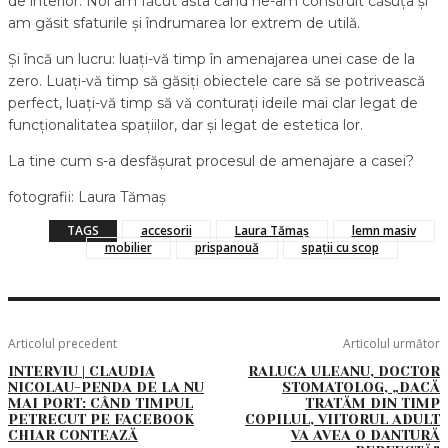
de interior. Noi am făcut asta când ne-am construit căsuța și
am găsit sfaturile și îndrumarea lor extrem de utilă.
Și încă un lucru: luați-vă timp în amenajarea unei case de la
zero. Luați-vă timp să găsiți obiectele care să se potrivească
perfect, luați-vă timp să vă conturați ideile mai clar legat de
funcționalitatea spațiilor, dar și legat de estetica lor.
La tine cum s-a desfășurat procesul de amenajare a casei?
fotografii: Laura Tămaș
TAGS
accesorii
Laura Tămaș
lemn masiv
mobilier
prispanouă
spații cu scop
Articolul precedent
Articolul următor
INTERVIU | CLAUDIA
RALUCA ULEANU, DOCTOR
NICOLAU-PENDA DE LA NU
STOMATOLOG, „DACĂ
MAI PORT: CÂND TIMPUL
TRATĂM DIN TIMP
PETRECUT PE FACEBOOK
COPILUL, VIITORUL ADULT
CHIAR CONTEAZĂ
VA AVEA O DANTURĂ