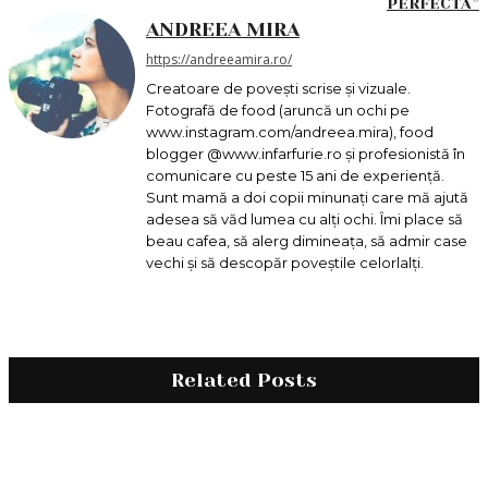
PERFECTĂ”
ANDREEA MIRA
https://andreeamira.ro/
Creatoare de povești scrise și vizuale.
Fotografă de food (aruncă un ochi pe
www.instagram.com/andreea.mira), food
blogger @www.infarfurie.ro și profesionistă în
comunicare cu peste 15 ani de experiență.
Sunt mamă a doi copii minunați care mă ajută
adesea să văd lumea cu alți ochi. Îmi place să
beau cafea, să alerg dimineața, să admir case
vechi și să descopăr poveștile celorlalți.
Related Posts