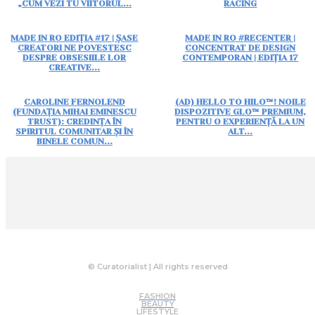
„CUM VEZI TU VIITORUL...
RACING
MADE IN RO EDIȚIA #17 | ȘASE
MADE IN RO #RECENTER |
CREATORI NE POVESTESC
CONCENTRAT DE DESIGN
DESPRE OBSESIILE LOR
CONTEMPORAN | EDIȚIA 17
CREATIVE...
CAROLINE FERNOLEND
(AD) HELLO TO HILO™! NOILE
(FUNDAȚIA MIHAI EMINESCU
DISPOZITIVE GLO™ PREMIUM,
TRUST): CREDINȚA ÎN
PENTRU O EXPERIENȚĂ LA UN
SPIRITUL COMUNITAR ȘI ÎN
ALT...
BINELE COMUN...
© Curatorialist | All rights reserved
FASHION
BEAUTY
LIFESTYLE