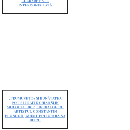
LUCRARE ESTE
INTERCONECTATĂ
„FRUMUSEȚEA ȘI BUNĂTATEA
POT FI TRĂITE CHIAR ȘI ÎN
MIJLOCUL URII”, UN DIALOG CU
ARTISTUL CONSTANTIN
FLONDOR | GUEST EDITOR: RAISA
BEICU