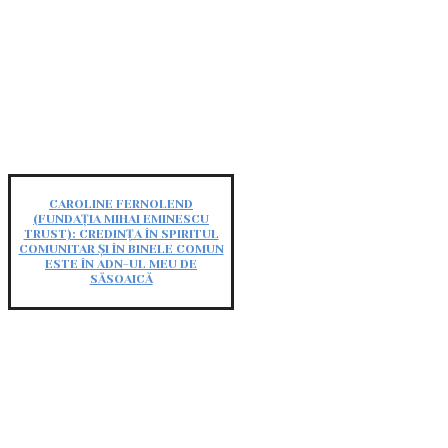
CAROLINE FERNOLEND
(FUNDAȚIA MIHAI EMINESCU
TRUST): CREDINȚA ÎN SPIRITUL
COMUNITAR ȘI ÎN BINELE COMUN
ESTE ÎN ADN-UL MEU DE
SĂSOAICĂ