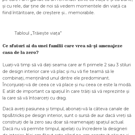
și cu rele, dar ține de noi să vedem momentele din viață ca
fiind întăritoare, de creștere și… memorabile.
Tabloul „Trăiește viața”
Ce sfaturi ai da unei familii care vrea să-și amenajeze
casa de la zero?
Luați-vă timp să vă dați seama care ar fi primele 2 sau 3 stiluri
de design interior care vă plac și nu vă fie teamă să le
combinați, menținând unul dintre ele predominant.
Înconjurați-vă de ceea ce vă place și nu ceea ce este la modă.
E atât de important ca spațiul în care trăiți să vă reprezinte și
la care să vă întoarceți cu drag.
Dacă aveți pasiunea și timpul, abonați-vă la câteva canale de
tips&tricks pe design interior, sunt o sursă de aur dacă vreți să
construiți de la zero sau doar să reamenajați spațiul actual.
Dacă nu vă permite timpul, apelați cu încredere la designeri