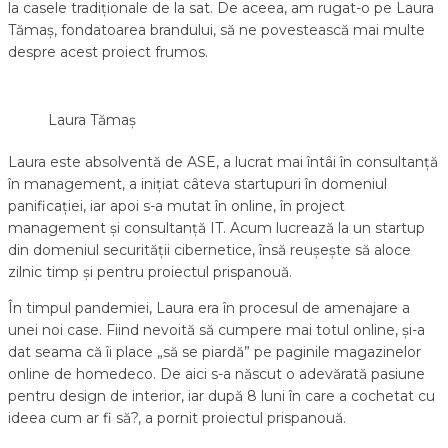
la casele tradiționale de la sat. De aceea, am rugat-o pe Laura
Tămaș, fondatoarea brandului, să ne povestească mai multe
despre acest proiect frumos.
Laura Tămaș
Laura este absolventă de ASE, a lucrat mai întâi în consultanță
în management, a inițiat câteva startupuri în domeniul
panificației, iar apoi s-a mutat în online, în project
management și consultanță IT. Acum lucrează la un startup
din domeniul securității cibernetice, însă reușește să aloce
zilnic timp și pentru proiectul prispanouă.
În timpul pandemiei, Laura era în procesul de amenajare a
unei noi case. Fiind nevoită să cumpere mai totul online, și-a
dat seama că îi place „să se piardă” pe paginile magazinelor
online de homedeco. De aici s-a născut o adevărată pasiune
pentru design de interior, iar după 8 luni în care a cochetat cu
ideea cum ar fi să?, a pornit proiectul prispanouă.