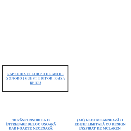
RAPSODIA CELOR 20 DE ANI DE
SONORO | GUEST EDITOR: RAISA
BEICU
10 RĂSPUNSURI LA O
(AD) GLOTM LANSEAZĂ O
ÎNTREBARE DELOC UȘOARĂ
EDIȚIE LIMITATĂ CU DESIGN
DAR FOARTE NECESARĂ:
INSPIRAT DE MCLAREN