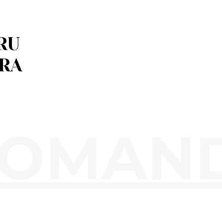
RU
URA
COMAND