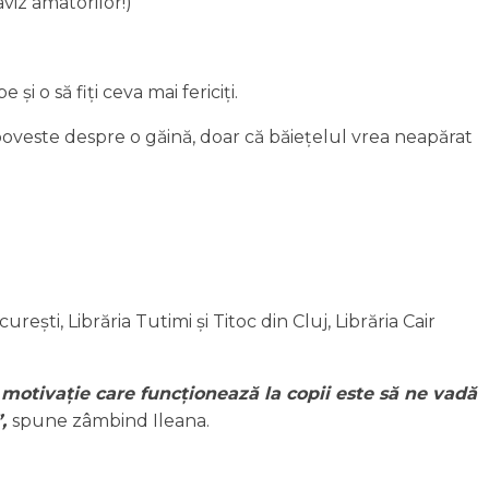
aviz amatorilor!)
i o să fiți ceva mai fericiți.
veste despre o găină, doar că băiețelul vrea neapărat
urești, Librăria Tutimi și Titoc din Cluj, Librăria Cair
motivație care funcționează la copii este să ne vadă
”,
spune zâmbind Ileana.