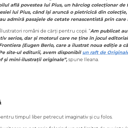
ul află povestea lui Pius, un hârciog colecționar de fr
siei lui Pius, când își aruncă o pietricică din colecție,
s sau admiră pasajele de cetate renascentistă prin car
ustratori români de cărți pentru copii. “
Am publicat aut
tiv serios, dar și motorul care ne ține în jocul editori
rontiera (Eugen Berlo, care a ilustrat noua ediție a că
Pe site-ul editurii, avem disponibil
un raft de Original
 și mini-ilustrații originale
”,
spune Ileana.
ă
entru timpul liber petrecut imaginativ și cu folos.