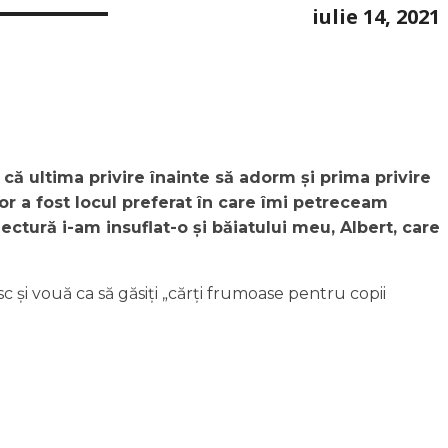
iulie 14, 2021
 că ultima privire înainte să adorm și prima privire
or a fost locul preferat în care îmi petreceam
ectură i-am insuflat-o și băiatului meu, Albert, care
 și vouă ca să găsiți „cărți frumoase pentru copii