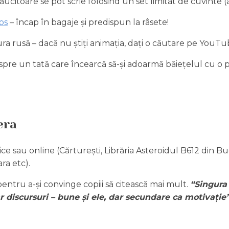
năucitoare se pot scrie folosind un set limitat de cuvinte (
os
– încap în bagaje și predispun la râsete!
ura rusă – dacă nu știți animația, dați o căutare pe YouTube ș
e un tată care încearcă să-și adoarmă băiețelul cu o po
era
izice sau online (Cărturești, Librăria Asteroidul B612 din Buc
ra etc).
 pentru a-și convinge copiii să citească mai mult.
“
Singura 
oar discursuri – bune și ele, dar secundare ca motivație