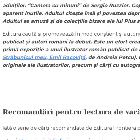
adulților: “Camera cu minuni” de Sergio Ruzzier. Copil
aparent inutile. Adultul citește însă și povestea depre
Adultul se amuză și de colecțiile bizare ale lui Piu
Editura caută și promovează în mod conștient și autori/il
publicat și autori români la debut. Este un efort crea
primă expoziție a unui ilustrator român publicat de F
Străbunicul meu, Emil Racoviță
, de Andreia Petcu). 
originale ale ilustratorilor, precum și cărți cu autograf
Recomandări pentru lectura de var
Iată o serie de cărți recomandate de Editura Frontiera p