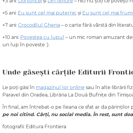
+3 ani:
Doi șoricei
și
Din fericire
– nici nu știți ce povești 
+5 ani:
Eu sunt cel mai puternic
și
Eu sunt cel mai frum
+7 ani:
Crocodilul Ghena
– o carte fără vârstă din literat
+10 ani:
Povestea cu lupul
– un mic roman amuzant despr
un lup în poveste :).
Unde găsești cărțile Editurii Fronti
Le poți găsi în
magazinul lor online
sau în alte librării f
Paravel din Oradea, Librăria La Două Bufnițe din Timișoa
În final, am întrebat-o pe Ileana ce sfat ar da părinților
pe noi citind. Cărți, nu social media. În rest, sunt d
fotografii: Editura Frontiera