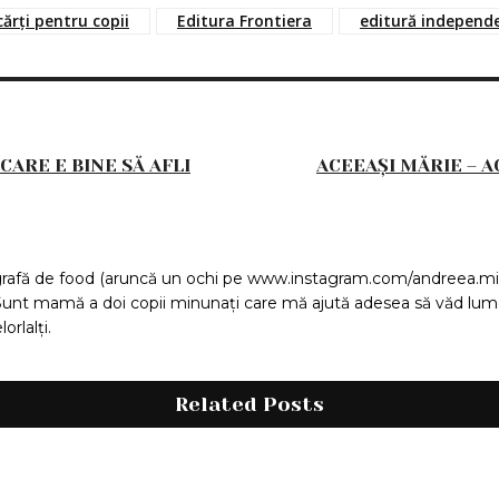
cărți pentru copii
Editura Frontiera
editură independ
ARE E BINE SĂ AFLI
ACEEAȘI MĂRIE – A
ografă de food (aruncă un ochi pe www.instagram.com/andreea.mira
unt mamă a doi copii minunați care mă ajută adesea să văd lumea 
rlalți.
Related Posts