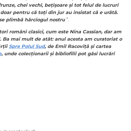
unze, chei vechi, bețișoare și tot felul de lucruri
 doar pentru că toți din jur au insistat că e urâtă.
e se plimbă hârciogul nostru
”.
ori români clasici, cum este Nina Cassian, dar am
al. Ba mai mult de atât: anul acesta am curatoriat o
rții
Spre Polul Sud
, de Emil Racoviță și cartea
e
, unde colecționarii și bibliofilii pot găsi lucrări