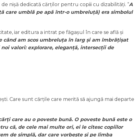
de nișă dedicată cărților pentru copiii cu dizabilități. “
A
tiță care umblă pe apă într-o umbreluță) era simbolul
ate, iar editura a intrat pe făgașul în care se află și
e când am scos umbreluța în larg și am îmbrățișat
noi valori: explorare, eleganță, intersecții de
vești. Care sunt cărțile care merită să ajungă mai departe
și cărți care au o poveste bună. O poveste bună este o
ru că, de cele mai multe ori, ei le citesc copiilor
rem de simplă, dar care vorbește și pe limba