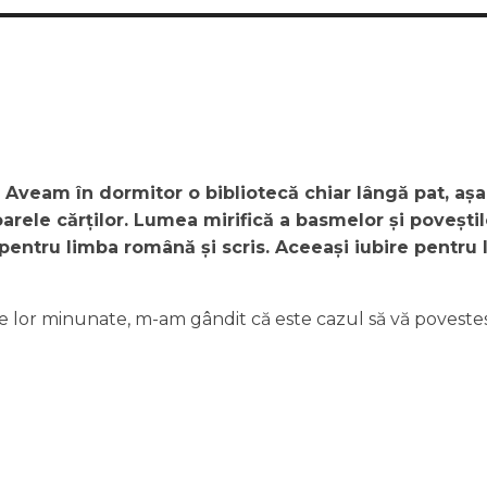
e. Aveam în dormitor o bibliotecă chiar lângă pat, așa
arele cărților. Lumea mirifică a basmelor și poveștil
pentru limba română și scris. Aceeași iubire pentru l
e lor minunate, m-am gândit că este cazul să vă povestesc