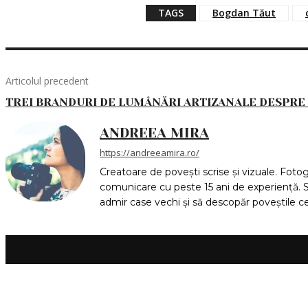
TAGS
Bogdan Tăut
Articolul precedent
TREI BRANDURI DE LUMÂNĂRI ARTIZANALE DESPRE C
ANDREEA MIRA
https://andreeamira.ro/
Creatoare de povești scrise și vizuale. Fot
comunicare cu peste 15 ani de experiență. S
admir case vechi și să descopăr poveștile celo