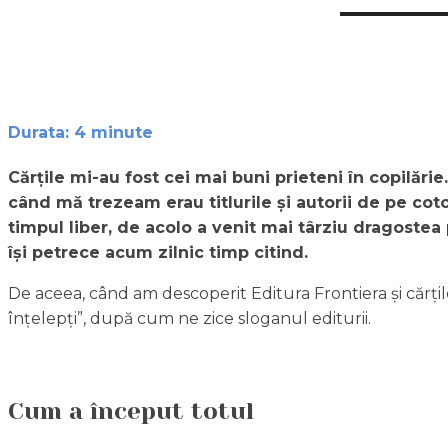
Durata:
4
minute
Cărțile mi-au fost cei mai buni prieteni în copilări
când mă trezeam erau titlurile și autorii de pe coto
timpul liber, de acolo a venit mai târziu dragostea 
își petrece acum zilnic timp citind.
De aceea, când am descoperit Editura Frontiera și cărțil
înțelepți”, după cum ne zice sloganul editurii.
Cum a început totul