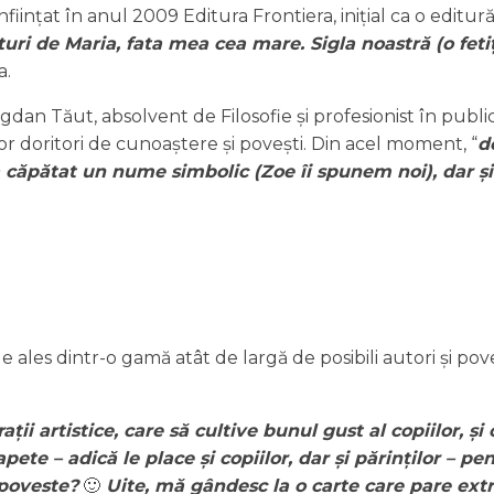
ființat în anul 2009 Editura Frontiera, inițial ca o editură 
ături de Maria, fata mea cea mare. Sigla noastră (o fe
a.
dan Tăut, absolvent de Filosofie și profesionist în publicit
r doritori de cunoaștere și povești. Din acel moment, “
d
 a căpătat un nume simbolic (Zoe îi spunem noi), dar și 
de ales dintr-o gamă atât de largă de posibili autori și po
ații artistice, care să cultive bunul gust al copiilor, 
te – adică le place și copiilor, dar și părinților – pent
 poveste?
🙂
Uite, mă gândesc la o carte care pare ext