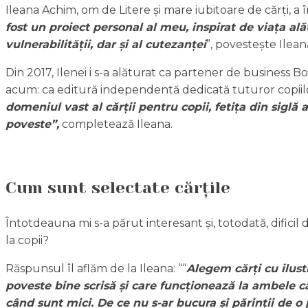
Ileana Achim, om de Litere și mare iubitoare de cărți, a în
fost un proiect personal al meu, inspirat de viața al
vulnerabilității, dar și al cutezanței
”, povestește Ilean
Din 2017, Ilenei i s-a alăturat ca partener de business Bog
acum: ca editură independentă dedicată tuturor copiilo
domeniul vast al cărții pentru copii, fetița din siglă
poveste
”,
completează Ileana.
Cum sunt selectate cărțile
Întotdeauna mi s-a părut interesant și, totodată, dificil 
la copii?
Răspunsul îl aflăm de la Ileana: ““
Alegem cărți cu ilustr
poveste bine scrisă și care funcționează la ambele cape
când sunt mici. De ce nu s-ar bucura și părinții de o