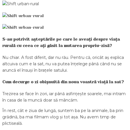
S-au potrivit așteptările pe care le aveați despre viața
rurală cu ceea ce ați găsit la mutarea propriu-zisă?
Nu chiar. A fost diferit, dar nu rău. Pentru că, oricât aș explica
altcuiva cum e la sat, nu va putea înțelege până când nu se
aruncă el însuși în brațele satului.
Cum decurge o zi obișnuită din noua voastră viață la sat?
Trezirea se face în zori, iar până asfințește soarele, mai intram
în casa de la muncă doar să mâncăm.
În rest, cât e ziua de lungă, suntem ba pe la animale, ba prin
grădină, ba mai filmam vlog și tot așa. Nu avem timp de
plictiseală.