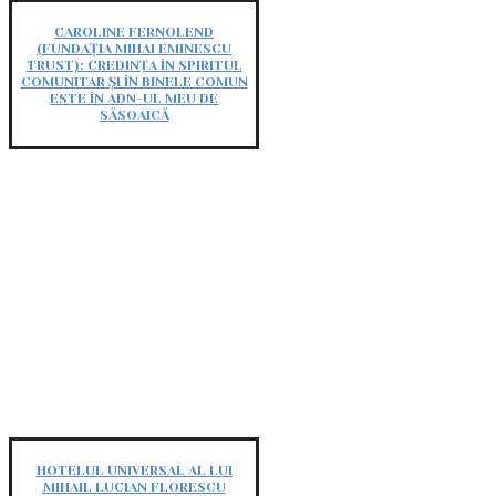
CAROLINE FERNOLEND
(FUNDAȚIA MIHAI EMINESCU
TRUST): CREDINȚA ÎN SPIRITUL
COMUNITAR ȘI ÎN BINELE COMUN
ESTE ÎN ADN-UL MEU DE
SĂSOAICĂ
HOTELUL UNIVERSAL AL LUI
MIHAIL LUCIAN FLORESCU