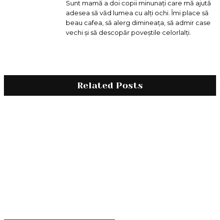
Sunt mamă a doi copii minunați care mă ajută
adesea să văd lumea cu alți ochi. Îmi place să
beau cafea, să alerg dimineața, să admir case
vechi și să descopăr poveștile celorlalți.
Related Posts