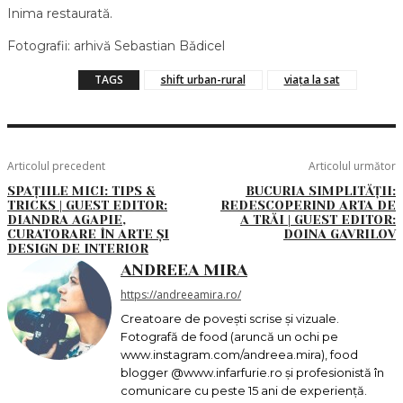
Inima restaurată.
Fotografii: arhivă Sebastian Bǎdicel
TAGS
shift urban-rural
viața la sat
Articolul precedent
Articolul următor
SPAȚIILE MICI: TIPS &
BUCURIA SIMPLITĂȚII:
TRICKS | GUEST EDITOR:
REDESCOPERIND ARTA DE
DIANDRA AGAPIE,
A TRĂI | GUEST EDITOR:
CURATORARE ÎN ARTE ȘI
DOINA GAVRILOV
DESIGN DE INTERIOR
ANDREEA MIRA
https://andreeamira.ro/
Creatoare de povești scrise și vizuale.
Fotografă de food (aruncă un ochi pe
www.instagram.com/andreea.mira), food
blogger @www.infarfurie.ro și profesionistă în
comunicare cu peste 15 ani de experiență.