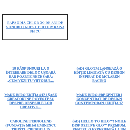
RAPSODIA CELOR 20 DE ANI DE
SONORO | GUEST EDITOR: RAISA
BEICU
10 RĂSPUNSURI LA O
(AD) GLOTM LANSEAZĂ O
ÎNTREBARE DELOC UȘOARĂ
EDIȚIE LIMITATĂ CU DESIGN
DAR FOARTE NECESARĂ:
INSPIRAT DE MCLAREN
„CUM VEZI TU VIITORUL...
RACING
MADE IN RO EDIȚIA #17 | ȘASE
MADE IN RO #RECENTER |
CREATORI NE POVESTESC
CONCENTRAT DE DESIGN
DESPRE OBSESIILE LOR
CONTEMPORAN | EDIȚIA 17
CREATIVE...
CAROLINE FERNOLEND
(AD) HELLO TO HILO™! NOILE
(FUNDAȚIA MIHAI EMINESCU
DISPOZITIVE GLO™ PREMIUM,
TRUST): CREDINȚA ÎN
PENTRU O EXPERIENȚĂ LA UN