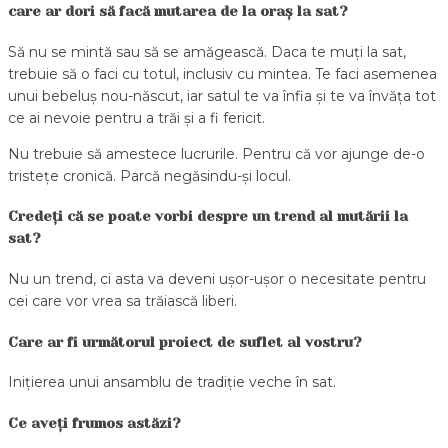
care ar dori să facă mutarea de la oraș la sat?
Să nu se mintă sau să se amăgească. Daca te muți la sat,
trebuie să o faci cu totul, inclusiv cu mintea. Te faci asemenea
unui bebeluș nou-născut, iar satul te va înfia și te va învăța tot
ce ai nevoie pentru a trăi și a fi fericit.
Nu trebuie să amestece lucrurile. Pentru că vor ajunge de-o
tristețe cronică. Parcă negăsindu-și locul.
Credeți că se poate vorbi despre un trend al mutării la
sat?
Nu un trend, ci asta va deveni ușor-ușor o necesitate pentru
cei care vor vrea sa trăiască liberi.
Care ar fi următorul proiect de suflet al vostru?
Inițierea unui ansamblu de tradiție veche în sat.
Ce aveți frumos astăzi?