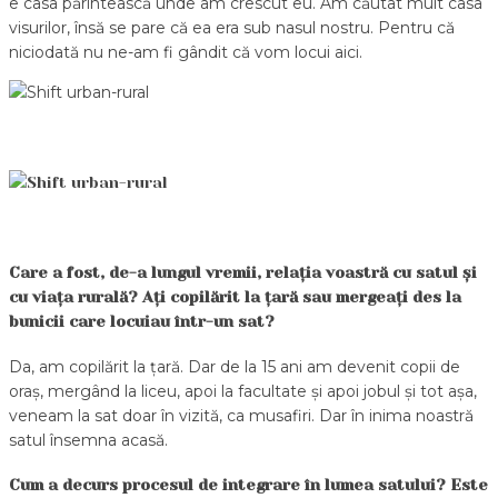
e casa părintească unde am crescut eu. Am căutat mult casa
visurilor, însă se pare că ea era sub nasul nostru. Pentru că
niciodată nu ne-am fi gândit că vom locui aici.
Care a fost, de-a lungul vremii, relația voastră cu satul și
cu viața rurală? Ați copilărit la țară sau mergeați des la
bunicii care locuiau într-un sat?
Da, am copilărit la țară. Dar de la 15 ani am devenit copii de
oraș, mergând la liceu, apoi la facultate și apoi jobul și tot așa,
veneam la sat doar în vizită, ca musafiri. Dar în inima noastră
satul însemna acasă.
Cum a decurs procesul de integrare în lumea satului? Este