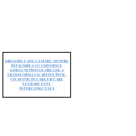
GREGORY LANG LA MARE: DESPRE
ÎNTÂLNIREA CU UNIVERSUL
GORZO ȘI PROVOCAREA DE A
TRANSFORMA UN ARTIST ÎNTR-
UN SPAȚIU ÎN CARE FIECARE
LUCRARE ESTE
INTERCONECTATĂ