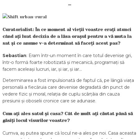
…
Curatorialist: În ce moment al vieții voastre erați atunci
când ați luat decizia de a lăsa orașul pentru a vă muta la
sat și ce anume v-a determinat să faceți acest pas?
Sebastian
: Eram într-un moment în care totul devenise gri,
într-o formă foarte robotizată și mecanică, programați să
facem aceleași lucruri, iar, și iar, și iar…
Determinarea a fost impulsionată de faptul că, pe lângă viața
personală a fiecăruia care devenise degradată din punct de
vedere fizic și moral, relația de cuplu scârțâia din cauza
presiunii și oboselii cronice care se adunase.
Cum ați ales satul și casa? Cât de mult ați căutat până să
găsiți locul visurilor voastre?
Cumva, aș putea spune că locul ne-a ales pe noi. Casa aceasta