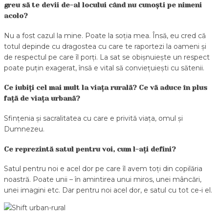
greu să te devii de-al locului când nu cunoști pe nimeni
acolo?
Nu a fost cazul la mine. Poate la soția mea. Însă, eu cred că
totul depinde cu dragostea cu care te raportezi la oameni și
de respectul pe care îl porți. La sat se obișnuiește un respect
poate puțin exagerat, însă e vital să conviețuiești cu sătenii.
Ce iubiți cel mai mult la viața rurală? Ce vă aduce în plus
față de viața urbană?
Sfințenia și sacralitatea cu care e privită viața, omul și
Dumnezeu.
Ce reprezintă satul pentru voi, cum l-ați defini?
Satul pentru noi e acel dor pe care îl avem toți din copilăria
noastră. Poate unii – în amintirea unui miros, unei mâncări,
unei imagini etc. Dar pentru noi acel dor, e satul cu tot ce-i el.