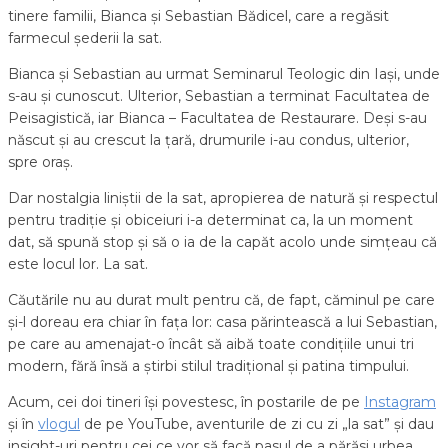
tinere familii, Bianca și Sebastian Bădicel, care a regăsit
farmecul șederii la sat.
Bianca și Sebastian au urmat Seminarul Teologic din Iași, unde
s-au și cunoscut. Ulterior, Sebastian a terminat Facultatea de
Peisagistică, iar Bianca – Facultatea de Restaurare. Deși s-au
născut și au crescut la țară, drumurile i-au condus, ulterior,
spre oraș.
Dar nostalgia liniștii de la sat, apropierea de natură și respectul
pentru tradiție și obiceiuri i-a determinat ca, la un moment
dat, să spună stop și să o ia de la capăt acolo unde simțeau că
este locul lor. La sat.
Căutările nu au durat mult pentru că, de fapt, căminul pe care
și-l doreau era chiar în fața lor: casa părintească a lui Sebastian,
pe care au amenajat-o încât să aibă toate condițiile unui tri
modern, fără însă a știrbi stilul tradițional și patina timpului.
Acum, cei doi tineri își povestesc, în postarile de pe
Instagram
și în
vlogul
de pe YouTube, aventurile de zi cu zi „la sat” și dau
insight-uri pentru cei ce vor să facă pasul de a părăsi urbea