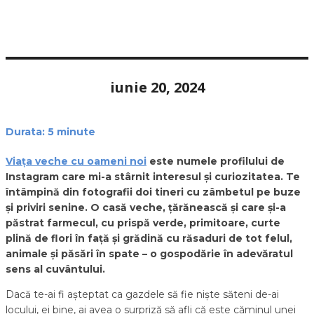
iunie 20, 2024
Durata:
5
minute
Viața veche cu oameni noi
este numele profilului de
Instagram care mi-a stârnit interesul și curiozitatea. Te
întâmpină din fotografii doi tineri cu zâmbetul pe buze
și priviri senine. O casă veche, țărănească și care și-a
păstrat farmecul, cu prispă verde, primitoare, curte
plină de flori în față și grădină cu răsaduri de tot felul,
animale și păsări în spate – o gospodărie în adevăratul
sens al cuvântului.
Dacă te-ai fi așteptat ca gazdele să fie niște săteni de-ai
locului, ei bine, ai avea o surpriză să afli că este căminul unei