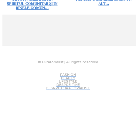
SPIRITUL COMUNITAR ȘI ÎN
ALT...
BINELE COMUN...
© Curatorialist | All rights reserved
FASHION
BEAUTY
LIFESTYLE
DESPRE TINE
DESPRE CURATORIALIST