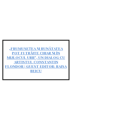
„FRUMUSEȚEA ȘI BUNĂTATEA
POT FI TRĂITE CHIAR ȘI ÎN
MIJLOCUL URII”, UN DIALOG CU
ARTISTUL CONSTANTIN
FLONDOR | GUEST EDITOR: RAISA
BEICU